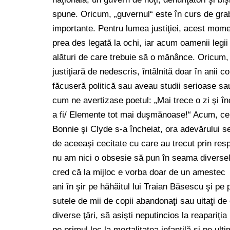
spune. Oricum, „guvernul“ este în curs de gr
importante. Pentru lumea justiţiei, acest mome
prea des legată la ochi, iar acum oamenii legii
alături de care trebuie să o mănânce. Oricum, 
justiţiară de nedescris, întâlnită doar în anii 
făcuseră politică sau aveau studii serioase sa
cum ne avertizase poetul: „Mai trece o zi şi înc
a fi/ Elemente tot mai duşmănoase!“ Acum, cei 
Bonnie şi Clyde s-a încheiat, ora adevărului se
de aceeaşi cecitate cu care au trecut prin resp
nu am nici o obsesie să pun în seama diverselor 
cred că la mijloc e vorba doar de un amestec re
ani în şir pe hăhăitul lui Traian Băsescu şi pe
sutele de mii de copii abandonaţi sau uitaţi de c
diverse ţări, să asişti neputincios la reapariţia
pe primul loc la mortalitatea infantilă şi pe ult