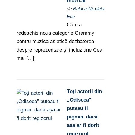
muzical
de
Raluca-Nicoleta
Ene
Cum a
redeschis noua categorie Grammy
pentru muzica asiatică dezbaterea
despre reprezentare și incluziune Cea
mai […]
Toți actorii din
„Odiseea”
puteau fi
pigmei, dacă
așa ar fi dorit
regizorul