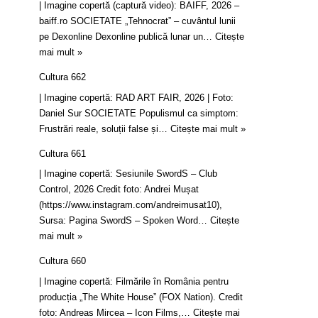
| Imagine copertă (captură video): BAIFF, 2026 –
baiff.ro SOCIETATE „Tehnocrat” – cuvântul lunii
pe Dexonline Dexonline publică lunar un…
Citește
mai mult »
Cultura 662
| Imagine copertă: RAD ART FAIR, 2026 | Foto:
Daniel Sur SOCIETATE Populismul ca simptom:
Frustrări reale, soluții false și…
Citește mai mult »
Cultura 661
| Imagine copertă: Sesiunile SwordS – Club
Control, 2026 Credit foto: Andrei Mușat
(https://www.instagram.com/andreimusat10),
Sursa: Pagina SwordS – Spoken Word…
Citește
mai mult »
Cultura 660
| Imagine copertă: Filmările în România pentru
producția „The White House” (FOX Nation). Credit
foto: Andreas Mircea – Icon Films,…
Citește mai