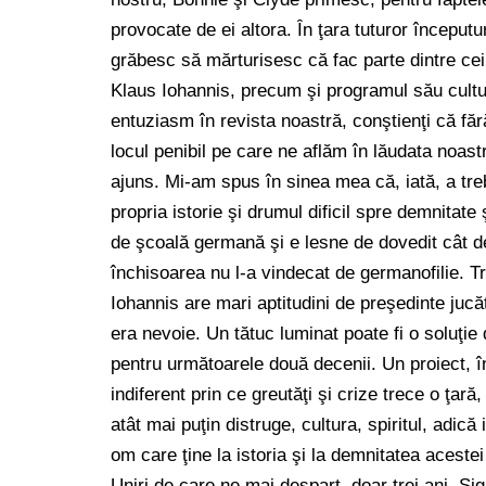
provocate de ei altora. În ţara tuturor începutu
grăbesc să mărturisesc că fac parte dintre cei
Klaus Iohannis, precum şi programul său cultur
entuziasm în revista noastră, conştienţi că făr
locul penibil pe care ne aflăm în lăudata noast
ajuns. Mi-am spus în sinea mea că, iată, a tre
propria istorie şi drumul dificil spre demnitate
de şcoală germană şi e lesne de dovedit cât de
închisoarea nu l-a vindecat de germanofilie. T
Iohannis are mari aptitudini de preşedinte jucă
era nevoie. Un tătuc luminat poate fi o soluţie
pentru următoarele două decenii. Un proiect, în 
indiferent prin ce greutăţi şi crize trece o ţar
atât mai puţin distruge, cultura, spiritul, adic
om care ţine la istoria şi la demnitatea aceste
Uniri de care ne mai despart doar trei ani. Si