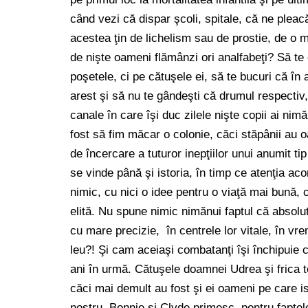
când vezi că dispar şcoli, spitale, că ne pleacă
acestea ţin de lichelism sau de prostie, de o m
de nişte oameni flămânzi ori analfabeţi? Să te
poşetele, ci pe cătuşele ei, să te bucuri că în 
arest şi să nu te gândeşti că drumul respectiv,
canale în care îşi duc zilele nişte copii ai nim
fost să fim măcar o colonie, căci stăpânii au 
de încercare a tuturor inepţiilor unui anumit ti
se vinde până şi istoria, în timp ce atenţia a
nimic, cu nici o idee pentru o viaţă mai bună, 
elită. Nu spune nimic nimănui faptul că absolut 
cu mare precizie, în centrele lor vitale, în vrem
leu?! Şi cam aceiaşi combatanţi îşi închipuie c
ani în urmă. Cătuşele doamnei Udrea şi frica t
căci mai demult au fost şi ei oameni pe care ist
nostru, Bonnie şi Clyde primesc, pentru faptel