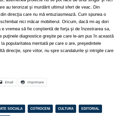
re au terorizat şi murdărit ultimul sfert de veac. Din
 din direcţia care nu mă entuziasmează. Cum spunea o
 schimbat nici măcar mobilierul. Oricum, dacă mi-aş dori
ă e vremea să fie conştientă de forţa şi de înzestrarea sa,
re puţinele diagnostice greşite pe care le-am pus în această
i la popularitatea meritată pe care o are, preşedintele
tă direcţie, spre viitor, nu spre scandalurile şi intrigile care
Email
Imprimare
TATE SOCIALA
COTROCENI
CULTURA
EDITORIAL