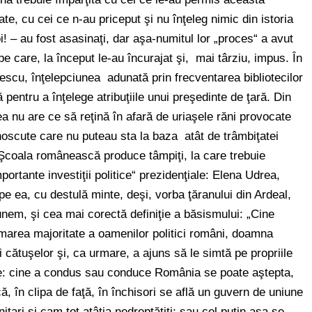
ate, cu cei ce n-au priceput şi nu înţeleg nimic din istoria
! – au fost asasinaţi, dar aşa-numitul lor „proces“ a avut
, pe care, la început le-au încurajat şi, mai târziu, impus. În
escu, înţelepciunea adunată prin frecventarea bibliotecilor
tă pentru a înţelege atribuţiile unui preşedinte de ţară. Din
 nu are ce să reţină în afară de uriaşele răni provocate
unoscute care nu puteau sta la baza atât de trâmbiţatei
 Şcoala românească produce tâmpiţi, la care trebuie
portante investiţii politice“ prezidenţiale: Elena Udrea,
pe ea, cu destulă minte, deşi, vorba ţăranului din Ardeal,
punem, şi cea mai corectă definiţie a băsismului: „Cine
marea majoritate a oamenilor politici români, doamna
 cătuşelor şi, ca urmare, a ajuns să le simtă pe propriile
ie: cine a condus sau conduce România se poate aştepta,
ă, în clipa de faţă, în închisori se află un guvern de uniune
iţari şi cam tot atâţia nedreptăţiţi; sau cel puţin aşa se