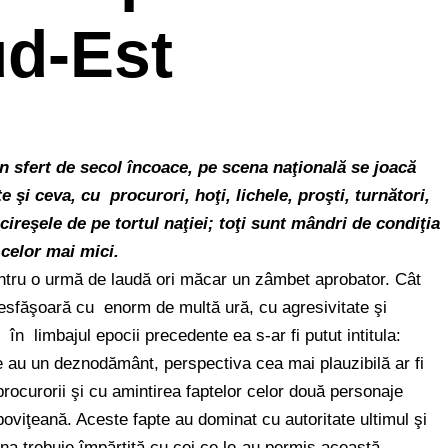
d-Est
n sfert de secol încoace, pe scena naţională se joacă
e şi ceva, cu procurori, hoţi, lichele, proşti, turnători,
cireşele de pe tortul naţiei; toţi sunt mândri de condiţia
i celor mai mici.
entru o urmă de laudă ori măcar un zâmbet aprobator. Cât
esfăşoară cu enorm de multă ură, cu agresivitate şi
în limbajul epocii precedente ea s-ar fi putut intitula:
te au un deznodământ, perspectiva cea mai plauzibilă ar fi
ocurorii şi cu amintirea faptelor celor două personaje
oviţeană. Aceste fapte au dominat cu autoritate ultimul şi
ina trebuie împărţită cu cei ce le-au permis această