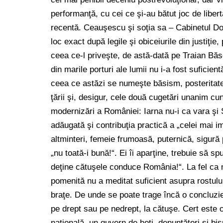
performanţă, cu cei ce şi-au bătut joc de libert
recentă. Ceauşescu şi soţia sa – Cabinetul Doi
loc exact după legile şi obiceiurile din justiţie
ceea ce-l priveşte, de astă-dată pe Traian Băs
din marile porturi ale lumii nu i-a fost suficien
ceea ce astăzi se numeşte băsism, posteritatea
ţării şi, desigur, cele două cugetări unanim c
modernizări a României: Iarna nu-i ca vara şi
adăugată şi contribuţia practică a „celei mai im
altminteri, femeie frumoasă, puternică, sigură 
„nu toată-i bună!“. Ei îi aparţine, trebuie să s
deţine cătuşele conduce România!“. La fel ca 
pomenită nu a meditat suficient asupra rostului
braţe. De unde se poate trage încă o concluz
pe drept sau pe nedrept, la cătuşe. Cert este c
naţională, un guvern de hoţi, denunţători şi bişn