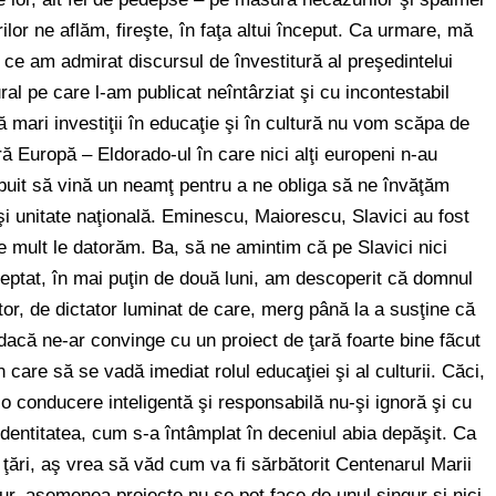
rilor ne aflăm, fireşte, în faţa altui început. Ca urmare, mă
 ce am admirat discursul de învestitură al preşedintelui
al pe care l-am publicat neîntârziat şi cu incontestabil
ă mari investiţii în educaţie şi în cultură nu vom scăpa de
ră Europă – Eldorado-ul în care nici alţi europeni n-au
buit să vină un neamţ pentru a ne obliga să ne învăţăm
 şi unitate naţională. Eminescu, Maiorescu, Slavici au fost
 mult le datorăm. Ba, să ne amintim că pe Slavici nici
reptat, în mai puţin de două luni, am descoperit că domnul
tor, de dictator luminat de care, merg până la a susţine că
 dacă ne-ar convinge cu un proiect de ţară foarte bine fãcut
care să se vadă imediat rolul educaţiei şi al culturii. Căci,
ă, o conducere inteligentă şi responsabilă nu-şi ignoră şi cu
ă identitatea, cum s-a întâmplat în deceniul abia depăşit. Ca
i ţări, aş vrea să văd cum va fi sărbătorit Centenarul Marii
gur, asemenea proiecte nu se pot face de unul singur şi nici