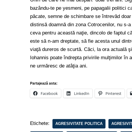
bazându-te pe yesmeni, pe papagalii politici ca
păcate, semne de schimbare se întrevăd doar
distinsă doamnă din zona Cotrocenilor, nu s-a
ceva pentru această naţie, dincolo de faptul c
este să n-am dreptate, să fie acesta unul dint
viaţă dureros de scurtă. Căci, la ora actuală ş
Iohannis poate îndrepta privirile mulţimilor în al
ne urmăresc de atâţia ani.
Partajează asta:
Facebook
LinkedIn
Pinterest
Etichete:
AGRESIVITATE POLITICA
AGRESIVI