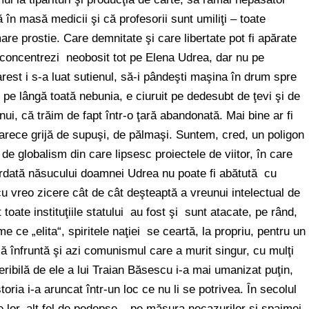
 în masă medicii şi că profesorii sunt umiliţi – toate
are prostie. Care demnitate şi care libertate pot fi apărate
 concentrezi neobosit tot pe Elena Udrea, dar nu pe
arest i s-a luat sutienul, să-i pândeşti maşina în drum spre
 pe lângă toată nebunia, e ciuruit pe dedesubt de ţevi şi de
ănui, că trăim de fapt într-o ţară abandonată. Mai bine ar fi
oarece grijă de supuşi, de pălmaşi. Suntem, cred, un poligon
p de globalism din care lipsesc proiectele de viitor, în care
cordată năsucului doamnei Udrea nu poate fi abătută cu
cu vreo zicere cât de cât deşteaptă a vreunui intelectual de
toate instituţiile statului au fost şi sunt atacate, pe rând,
e ce „elita“, spiritele naţiei se ceartă, la propriu, pentru un
ă înfruntă şi azi comunismul care a murit singur, cu mulţi
eribilă de ele a lui Traian Băsescu i-a mai umanizat puţin,
oria i-a aruncat într-un loc ce nu li se potrivea. În secolul
e lor, alt fel de pedepse – pe măsura necazurilor şi spaimei