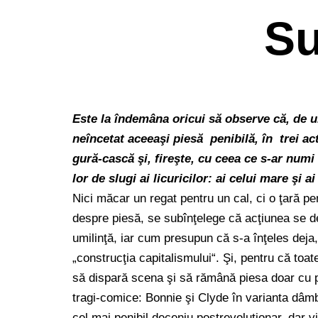
Su
Este la îndemâna oricui să observe că, de u
neîncetat aceeaşi piesă penibilă, în trei act
gură-cască şi, fireşte, cu ceea ce s-ar numi 
lor de slugi ai licuricilor: ai celui mare şi a
Nici măcar un regat pentru un cal, ci o ţară p
despre piesă, se subînţelege că acţiunea se d
umilinţă, iar cum presupun că s-a înţeles deja, 
„construcţia capitalismului“. Şi, pentru că toa
să dispară scena şi să rămână piesa doar cu pr
tragi-comice: Bonnie şi Clyde în varianta dâmb
cel mai penibil deceniu postrevoluţionar, dar v