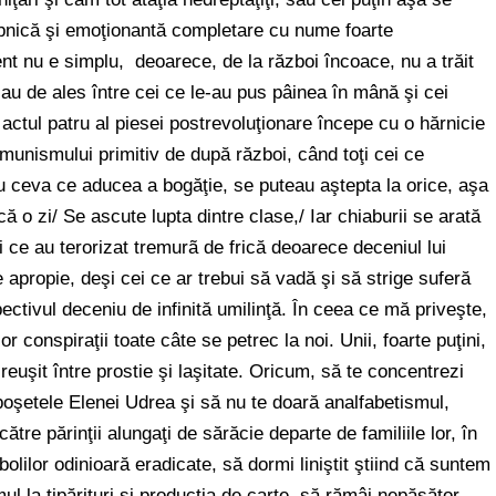
abnică şi emoţionantă completare cu nume foarte
nt nu e simplu, deoarece, de la război încoace, nu a trăit
 au de ales între cei ce le-au pus pâinea în mână şi cei
actul patru al piesei postrevoluţionare începe cu o hărnicie
comunismului primitiv de după război, când toţi cei ce
u ceva ce aducea a bogăţie, se puteau aştepta la orice, aşa
ă o zi/ Se ascute lupta dintre clase,/ Iar chiaburii se arată
ce au terorizat tremurã de frică deoarece deceniul lui
 apropie, deşi cei ce ar trebui să vadă şi să strige suferă
ectivul deceniu de infinită umilinţă. În ceea ce mă priveşte,
conspiraţii toate câte se petrec la noi. Unii, foarte puţini,
uşit între prostie şi laşitate. Oricum, să te concentrezi
 poşetele Elenei Udrea şi să nu te doară analfabetismul,
ătre părinţii alungaţi de sărăcie departe de familiile lor, în
 bolilor odinioară eradicate, să dormi liniştit ştiind că suntem
imul la tipărituri şi producţia de carte, să rămâi nepăsător