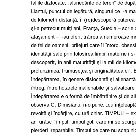
faliile dizlocate, „alunecările de teren“ de după
Liantul, punctul de legătură, singurul ce i-a m
de kilometri distanţă, îi (re)descoperă puterea de
şi-a petrecut mulţi ani, Franţa, Suedia – scrie 
ataşament – i-au oferit trăirea a numeroase mo
de fel de oameni, prilejuri care îl întorc, obses
identităţii sale prin folosirea limbii materne i 
descoperit, în anii maturităţii şi la mii de kil
profunzimea, frumuseţea şi originalitatea ei“.
îndepărtarea, în genere dislocantă şi alienantă
întreg, între hotarele inalienabile şi salvatoare
Îndepărtarea e o formă de îmbătrânire şi de a
observa G. Dimisianu, n-o pune, „cu înţeleapt
revoltă şi îndârjire, cu ură chiar. TIMPUL! –
ani urăsc Timpul, timpul gol, care mi se scurg
pierderi ireparabile. Timpul de care nu scap ni