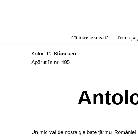
Sari
la
conținut
Căutare avansată
Prima pa
Autor:
C. Stănescu
Apărut în nr. 495
Antolo
Un mic val de nostalgie bate ţărmul României li