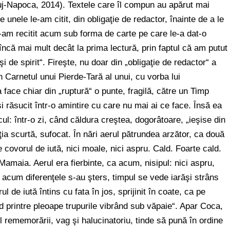
luj-Napoca, 2014). Textele care îl compun au apărut mai
e unele le-am citit, din obligaţie de redactor, înainte de a le
Le-am recitit acum sub forma de carte pe care le-a dat-o
 încă mai mult decât la prima lectură, prin faptul că am putut
şi de spirit“. Fireşte, nu doar din „obligaţie de redactor“ a
in Carnetul unui Pierde-Tară al unui, cu vorba lui
 face chiar din „ruptură“ o punte, fragilă, către un Timp
şi răsucit într-o amintire cu care nu mai ai ce face. Însă ea
ul: într-o zi, când căldura creştea, dogorâtoare, „ieşise din
ţia scurtă, sufocat. În nări aerul pătrundea arzător, ca două
e covorul de iută, nici moale, nici aspru. Cald. Foarte cald.
amaia. Aerul era fierbinte, ca acum, nisipul: nici aspru,
şi acum diferenţele s-au şters, timpul se vede iarăşi strâns
l de iută întins cu fata în jos, sprijinit în coate, ca pe
ind printre pleoape trupurile vibrând sub văpaie“. Apar Coca,
ul rememorării, vag şi halucinatoriu, tinde să pună în ordine