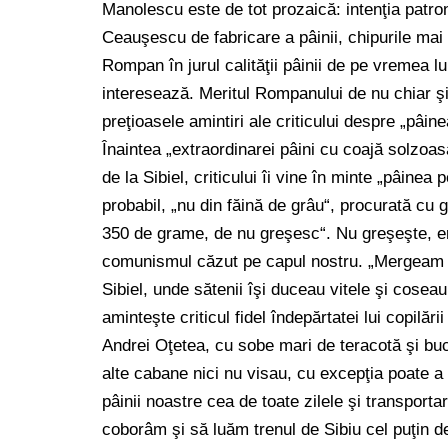
Manolescu este de tot prozaică: intenţia patro
Ceauşescu de fabricare a pâinii, chipurile mai 
Rompan în jurul calităţii pâinii de pe vremea 
interesează. Meritul Rompanului de nu chiar şi 
preţioasele amintiri ale criticului despre „pâin
Înaintea „extraordinarei pâini cu coajă solzoas
de la Sibiel, criticului îi vine în minte „pâinea
probabil, „nu din făină de grâu“, procurată cu g
350 de grame, de nu greşesc“. Nu greşeşte, er
comunismul căzut pe capul nostru. „Mergeam 
Sibiel, unde sătenii îşi duceau vitele şi cosea
aminteşte criticul fidel îndepărtatei lui copilăr
Andrei Oţetea, cu sobe mari de teracotă şi b
alte cabane nici nu visau, cu excepţia poate a 
pâinii noastre cea de toate zilele şi transport
coborâm şi să luăm trenul de Sibiu cel puţin de