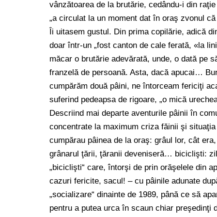
vânzătoarea de la brutărie, cedându-i din raţie
„a circulat la un moment dat în oraş zvonul că
Îi uitasem gustul. Din prima copilărie, adică 
doar într-un „fost canton de cale ferată, «la l
măcar o brutărie adevărată, unde, o dată pe 
franzelă de persoană. Asta, dacă apucai… Buni
cumpărăm două pâini, ne întorceam fericiţi ac
suferind pedeapsa de rigoare, „o mică urecheală
Descriind mai departe aventurile pâinii în co
concentrate la maximum criza făinii şi situaţia
cumpărau pâinea de la oraş: grâul lor, cât era,
grânarul ţării, ţăranii deveniseră… biciclişti: z
„biciclişti“ care, întorşi de prin orăşelele din 
cazuri fericite, sacul! – cu pâinile adunate du
„socializare“ dinainte de 1989, până ce să apar
pentru a putea urca în scaun chiar preşedinţi d