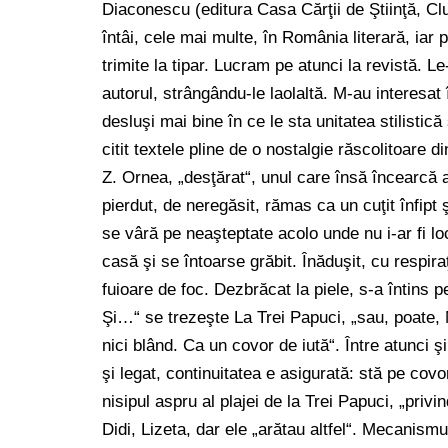
Diaconescu (editura Casa Cărţii de Ştiinţă, C
întâi, cele mai multe, în România literară, iar p
trimite la tipar. Lucram pe atunci la revistă. 
autorul, strângându-le laolaltă. M-au interesat
desluşi mai bine în ce le sta unitatea stilistică 
citit textele pline de o nostalgie răscolitoare d
Z. Ornea, „desţărat“, unul care însă încearcă a
pierdut, de neregăsit, rămas ca un cuţit înfipt 
se vâră pe neaşteptate acolo unde nu i-ar fi loc
casă şi se întoarse grăbit. Înăduşit, cu respira
fuioare de foc. Dezbrăcat la piele, s-a întins p
Şi…“ se trezeşte La Trei Papuci, „sau, poate, M
nici blând. Ca un covor de iută“. Între atunci 
şi legat, continuitatea e asigurată: stă pe covoru
nisipul aspru al plajei de la Trei Papuci, „priv
Didi, Lizeta, dar ele „arătau altfel“. Mecanism