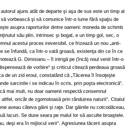
autorul ajuns atât de departe şi aşa de sus este un timp al
 să vorbească şi să comunice într-o lume fără spaţiu de
neşte asupra raporturilor dintre oameni: moneda de schimb
ţinutul său plin, intrinsec şi bogat, e un timp gol, sec, o
nul acestui proces ireversibil, ce frizează un nou „anti-
 se înfundă, ca într-o vată groasă, existenţa din ce în ce
otează G. Dimisianu – îl intrigă pe (încă) noul venit într-o
dispensează de vorbire“ şi criticul citează perdeaua groasă
ca de un zid eroul, constatând că „Tăcerea îl însoţeşte
unde sarcinile i se indicau în scris, prin poşta electronică“.
„încă mai mult, nu doar oamenii respectă consemnul
a, altfel, oricât de zgomotoasă prin rânduirea naturii“. Citatul
rene aveau câteva găini şi raţe. Dar găinile nu cotcodăceau,
uă lacuri. Se duse seara pe malul lor să asculte broaştele.
au, deşi era în mijlocul verii“. Agresiunea tăcerii asupra