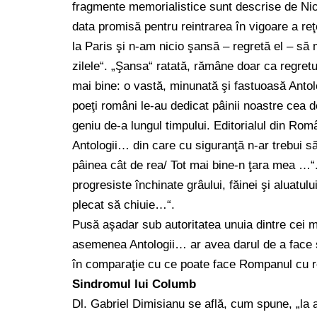
fragmente memorialistice sunt descrise de Ni
data promisă pentru reintrarea în vigoare a re
la Paris şi n-am nicio şansă – regretă el – s
zilele“. „Şansa“ ratată, rămâne doar ca regretul
mai bine: o vastă, minunată şi fastuoasă Antol
poeţi români le-au dedicat pâinii noastre cea de
geniu de-a lungul timpului. Editorialul din Rom
Antologii… din care cu siguranţă n-ar trebui s
pâinea cât de rea/ Tot mai bine-n ţara mea …“. 
progresiste închinate grâului, făinei şi aluatul
plecat să chiuie…“.
Pusă aşadar sub autoritatea unuia dintre cei mai 
asemenea Antologii… ar avea darul de a face să 
în comparaţie cu ce poate face Rompanul cu reţ
Sindromul lui Columb
Dl. Gabriel Dimisianu se află, cum spune, „la 