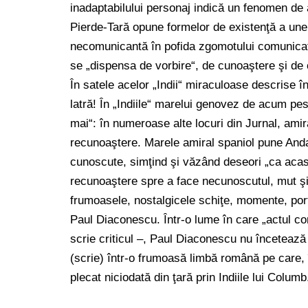
inadaptabilului personaj indică un fenomen de a
Pierde-Tară opune formelor de existenţă a unei 
necomunicantă în pofida zgomotului comunicaţi
se „dispensa de vorbire“, de cunoaştere şi d
În satele acelor „Indii“ miraculoase descrise î
latră! În „Indiile“ marelui genovez de acum pest
mai“: în numeroase alte locuri din Jurnal, ami
recunoaştere. Marele amiral spaniol pune Andaluzi
cunoscute, simţind şi văzând deseori „ca acasă
recunoaştere spre a face necunoscutul, mut şi t
frumoasele, nostalgicele schiţe, momente, port
Paul Diaconescu. Într-o lume în care „actul c
scrie criticul –, Paul Diaconescu nu înceteaz
(scrie) într-o frumoasă limbă română pe care, în
plecat niciodată din ţară prin Indiile lui Columb