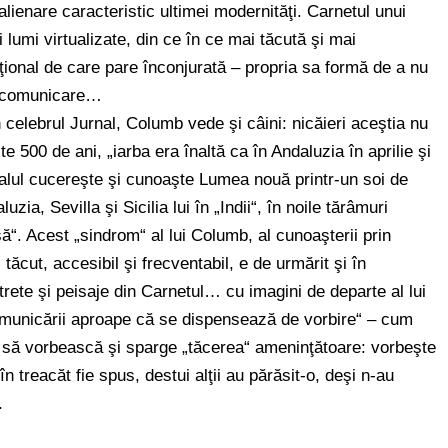
lienare caracteristic ultimei modernităţi. Carnetul unui
lumi virtualizate, din ce în ce mai tăcută şi mai
onal de care pare înconjurată – propria sa formă de a nu
e comunicare…
n celebrul Jurnal, Columb vede şi câini: nicăieri aceştia nu
e 500 de ani, „iarba era înaltă ca în Andaluzia în aprilie şi
ralul cucereşte şi cunoaşte Lumea nouă printr-un soi de
a, Sevilla şi Sicilia lui în „Indii“, în noile tărâmuri
“. Acest „sindrom“ al lui Columb, al cunoaşterii prin
ăcut, accesibil şi frecventabil, e de urmărit şi în
rete şi peisaje din Carnetul… cu imagini de departe al lui
omunicării aproape că se dispensează de vorbire“ – cum
ă să vorbească şi sparge „tăcerea“ ameninţătoare: vorbeşte
 treacăt fie spus, destui alţii au părăsit-o, deşi n-au
.