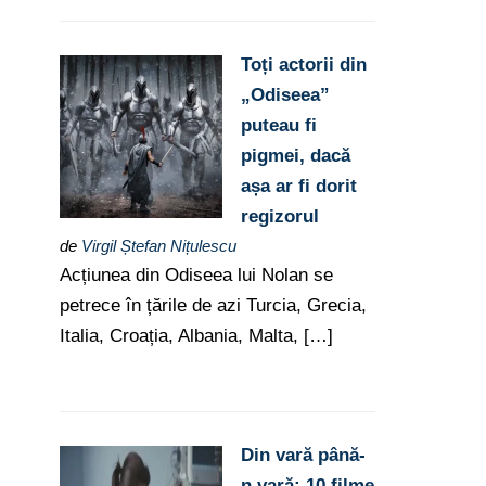
Toți actorii din
„Odiseea”
puteau fi
pigmei, dacă
așa ar fi dorit
regizorul
de
Virgil Ștefan Nițulescu
Acțiunea din Odiseea lui Nolan se
petrece în țările de azi Turcia, Grecia,
Italia, Croația, Albania, Malta, […]
Din vară până-
n vară: 10 filme