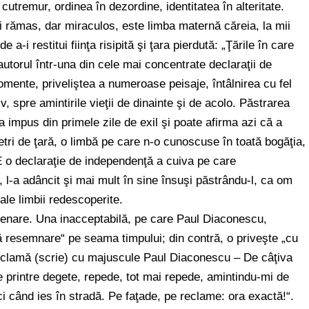
 cutremur, ordinea în dezordine, identitatea în alteritate.
ai rămas, dar miraculos, este limba maternă căreia, la mii
 a-i restitui fiinţa risipită şi ţara pierdută: „Ţările în care
autorul într-una din cele mai concentrate declaraţii de
mente, priveliştea a numeroase peisaje, întâlnirea cu fel
iv, spre amintirile vieţii de dinainte şi de acolo. Păstrarea
s-a impus din primele zile de exil şi poate afirma azi că a
ometri de ţară, o limbă pe care n-o cunoscuse în toată bogăţia,
 E o declaraţie de independenţă a cuiva pe care
, l-a adâncit şi mai mult în sine însuşi păstrându-l, ca om
 ale limbii redescoperite.
lienare. Una inacceptabilă, pe care Paul Diaconescu,
ă resemnare“ pe seama timpului; din contră, o priveşte „cu
 exclamă (scrie) cu majuscule Paul Diaconescu – De câţiva
e printre degete, repede, tot mai repede, amintindu-mi de
ci când ies în stradă. Pe faţade, pe reclame: ora exactă!“.