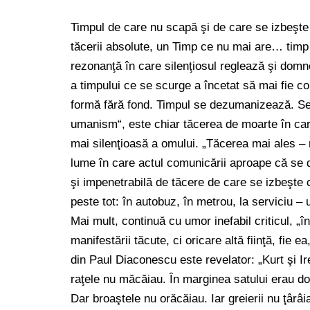
Timpul de care nu scapă şi de care se izbeşte 
tăcerii absolute, un Timp ce nu mai are… timp
rezonanţă în care silenţiosul reglează şi dom
a timpului ce se scurge a încetat să mai fie con
formă fără fond. Timpul se dezumanizează. Sem
umanism“, este chiar tăcerea de moarte în care
mai silenţioasă a omului. „Tăcerea mai ales – n
lume în care actul comunicării aproape că se 
şi impenetrabilă de tăcere de care se izbeşte 
peste tot: în autobuz, în metrou, la serviciu – 
Mai mult, continuă cu umor inefabil criticul, 
manifestării tăcute, ci oricare altă fiinţă, fie e
din Paul Diaconescu este revelator: „Kurt şi I
raţele nu măcăiau. În marginea satului erau do
Dar broaştele nu orăcăiau. Iar greierii nu ţârâi