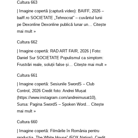
Cultura 663
| Imagine copertă (captură video): BAIFF, 2026 –
baiff.ro SOCIETATE „Tehnocrat” – cuvântul lunii
pe Dexonline Dexonline publică lunar un…
Citește
mai mult »
Cultura 662
| Imagine copertă: RAD ART FAIR, 2026 | Foto:
Daniel Sur SOCIETATE Populismul ca simptom:
Frustrări reale, soluții false și…
Citește mai mult »
Cultura 661
| Imagine copertă: Sesiunile SwordS – Club
Control, 2026 Credit foto: Andrei Mușat
(https://www.instagram.com/andreimusat10),
Sursa: Pagina SwordS – Spoken Word…
Citește
mai mult »
Cultura 660
| Imagine copertă: Filmările în România pentru
producția „The White House” (FOX Nation). Credit