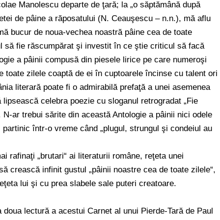
colae Manolescu departe de ţară; la „o săptămână după
ţetei de pâine a răposatului (N. Ceauşescu – n.n.), mă aflu
ă mă bucur de noua-vechea noastră pâine cea de toate
 să fie răscumpărat şi investit în ce ştie criticul să facă
ogie a pâinii compusă din piesele lirice pe care numeroşi
 toate zilele coaptă de ei în cuptoarele încinse cu talent ori
ânia literară poate fi o admirabilă prefaţă a unei asemenea
ă lipsească celebra poezie cu sloganul retrogradat „Fie
N-ar trebui sărite din această Antologie a pâinii nici odele
ui partinic într-o vreme când „plugul, strungul şi condeiul au
rafinaţi „brutari“ ai literaturii române, reţeta unei
crească infinit gustul „pâinii noastre cea de toate zilele“,
eta lui şi cu prea slabele sale puteri creatoare.
a doua lectură a acestui Carnet al unui Pierde-Tară de Paul