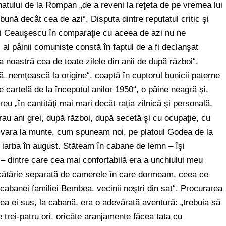
natului de la Rompan „de a reveni la reţeta de pe vremea lui
bună decât cea de azi“. Disputa dintre reputatul critic şi
lui Ceauşescu în comparaţie cu aceea de azi nu ne
al pâinii comuniste constă în faptul de a fi declanşat
ea noastră cea de toate zilele din anii de după război“.
ă, nemţească la origine“, coaptă în cuptorul bunicii paterne
 pe cartelă de la începutul anilor 1950“, o pâine neagră şi,
reu „în cantităţi mai mari decât raţia zilnică şi personală,
au ani grei, după război, după secetă şi cu ocupaţie, cu
vara la munte, cum spuneam noi, pe platoul Godea de la
u iarba în august. Stăteam în cabane de lemn – îşi
ii – dintre care cea mai confortabilă era a unchiului meu
ucătărie separată de camerele în care dormeam, ceea ce
cabanei familiei Bembea, vecinii noştri din sat“. Procurarea
area ei sus, la cabană, era o adevărată aventură: „trebuia să
 trei-patru ori, oricâte aranjamente făcea tata cu