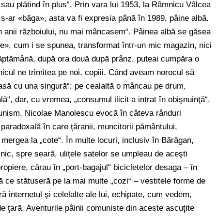
 sau plătind în plus“. Prin vara lui 1953, la Râmnicu Vâlcea
 s-ar «băga», asta va fi expresia până în 1989, pâine albă.
din anii războiului, nu mai mâncasem“. Pâinea albă se găsea
inie», cum i se spunea, transformat într-un mic magazin, nici
săptămână, după ora două după prânz, puteai cumpăra o
cul ne trimitea pe noi, copiii. Când aveam norocul să
asă cu una singură“: pe cealaltă o mâncau pe drum,
“, dar, cu vremea, „consumul ilicit a intrat în obişnuinţă“.
munism, Nicolae Manolescu evocă în câteva rânduri
 paradoxală în care ţăranii, muncitorii pământului,
 mergea la „cote“. În multe locuri, inclusiv în Bărăgan,
ilnic, spre seară, uliţele satelor se umpleau de aceşti
apropiere, cărau în „port-bagajul“ bicicletelor desaga – în
pă ce stătuseră pe la mai multe „cozi“ – vestitele forme de
ă internetul şi celelalte ale lui, echipate, cum vedem,
e ţară. Aventurile pâinii comuniste din aceste ascuţite