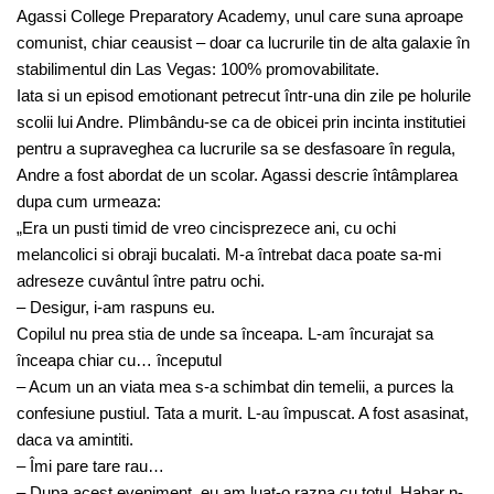
Agassi College Preparatory Academy, unul care suna aproape
comunist, chiar ceausist – doar ca lucrurile tin de alta galaxie în
stabilimentul din Las Vegas: 100% promovabilitate.
Iata si un episod emotionant petrecut într-una din zile pe holurile
scolii lui Andre. Plimbându-se ca de obicei prin incinta institutiei
pentru a supraveghea ca lucrurile sa se desfasoare în regula,
Andre a fost abordat de un scolar. Agassi descrie întâmplarea
dupa cum urmeaza:
„Era un pusti timid de vreo cincisprezece ani, cu ochi
melancolici si obraji bucalati. M-a întrebat daca poate sa-mi
adreseze cuvântul între patru ochi.
– Desigur, i-am raspuns eu.
Copilul nu prea stia de unde sa înceapa. L-am încurajat sa
înceapa chiar cu… începutul
– Acum un an viata mea s-a schimbat din temelii, a purces la
confesiune pustiul. Tata a murit. L-au împuscat. A fost asasinat,
daca va amintiti.
– Îmi pare tare rau…
– Dupa acest eveniment, eu am luat-o razna cu totul. Habar n-