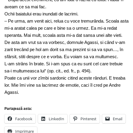
aveam ce sa mai fac.
Ochii baiatului erau inundati de lacrimi.
– Pe urma, am venit aici, relua cu voce tremurânda. Scoala asta
mi-a aratat calea pe care e bine sa o urmez. Ea mi-a redat
speranta. Mai mult, scoala asta mi-a dat sansa unei alte vieti.
De asta am vrut sa va vorbesc, domnule Agassi, si când v-am
zarit trecând pe hol am dorit sa ma prezint si sa va spun…, în
sfârsit, stiti despre ce e vorba. Eu voiam sa va multumesc.
L-am strâns în brate. Si i-am spus ca eu sunt cel care trebuie
sa-i multumeasca lui“ (op. cit., ed. fr., p. 494).
Poate ca unii vor zîmbi sardonic citind aceste rânduri. E treaba
lor. Mie îmi vine sa lacrimez de emotie, caci îl cred pe Andre
Agassi.
Partajează asta:
Facebook
LinkedIn
Pinterest
Email
Imprimare