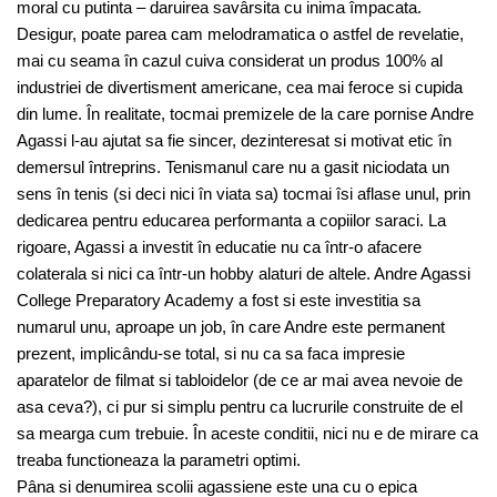
moral cu putinta – daruirea savârsita cu inima împacata.
Desigur, poate parea cam melodramatica o astfel de revelatie,
mai cu seama în cazul cuiva considerat un produs 100% al
industriei de divertisment americane, cea mai feroce si cupida
din lume. În realitate, tocmai premizele de la care pornise Andre
Agassi l-au ajutat sa fie sincer, dezinteresat si motivat etic în
demersul întreprins. Tenismanul care nu a gasit niciodata un
sens în tenis (si deci nici în viata sa) tocmai îsi aflase unul, prin
dedicarea pentru educarea performanta a copiilor saraci. La
rigoare, Agassi a investit în educatie nu ca într-o afacere
colaterala si nici ca într-un hobby alaturi de altele. Andre Agassi
College Preparatory Academy a fost si este investitia sa
numarul unu, aproape un job, în care Andre este permanent
prezent, implicându-se total, si nu ca sa faca impresie
aparatelor de filmat si tabloidelor (de ce ar mai avea nevoie de
asa ceva?), ci pur si simplu pentru ca lucrurile construite de el
sa mearga cum trebuie. În aceste conditii, nici nu e de mirare ca
treaba functioneaza la parametri optimi.
Pâna si denumirea scolii agassiene este una cu o epica