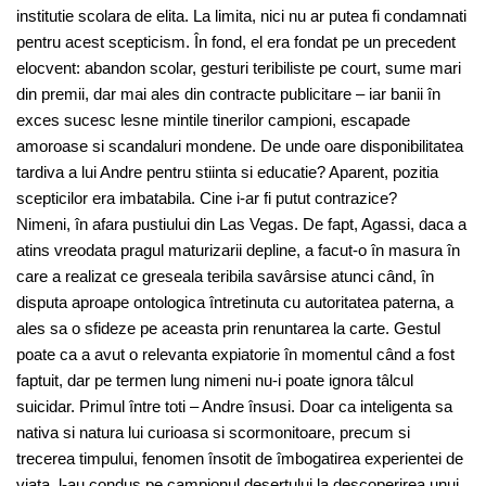
institutie scolara de elita. La limita, nici nu ar putea fi condamnati
pentru acest scepticism. În fond, el era fondat pe un precedent
elocvent: abandon scolar, gesturi teribiliste pe court, sume mari
din premii, dar mai ales din contracte publicitare – iar banii în
exces sucesc lesne mintile tinerilor campioni, escapade
amoroase si scandaluri mondene. De unde oare disponibilitatea
tardiva a lui Andre pentru stiinta si educatie? Aparent, pozitia
scepticilor era imbatabila. Cine i-ar fi putut contrazice?
Nimeni, în afara pustiului din Las Vegas. De fapt, Agassi, daca a
atins vreodata pragul maturizarii depline, a facut-o în masura în
care a realizat ce greseala teribila savârsise atunci când, în
disputa aproape ontologica întretinuta cu autoritatea paterna, a
ales sa o sfideze pe aceasta prin renuntarea la carte. Gestul
poate ca a avut o relevanta expiatorie în momentul când a fost
faptuit, dar pe termen lung nimeni nu-i poate ignora tâlcul
suicidar. Primul între toti – Andre însusi. Doar ca inteligenta sa
nativa si natura lui curioasa si scormonitoare, precum si
trecerea timpului, fenomen însotit de îmbogatirea experientei de
viata, l-au condus pe campionul desertului la descoperirea unui