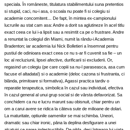
speciala. În româneste, titulatura stabilimentului suna pretentios
si stupid, caci, nu-i asa, o scoala nu poate fi si colegiu si
academie concomitent… De fapt, în mintea ex-campionului
lucrurile au stat cam asa: Andre a dorit sa aglutineze în acel titlu
exact ceea ce lui i-a lipsit sau a resimtit ca pe o frustrare. Andre
a renuntat la colegiul din Miami, numit la rându-i Academia
Bradenton; iar academia lui Nick Bolletieri a însemnat pentru
pustiul de odinioara exact ceea ce nu s-ar fi cuvenit sa fie – un
loc al recluziunii, lipsei afective, durificarii si excluderii. Or,
regasind un colegiu (pe care copiii sa nu-l paraseasca, asa cum
facuse el altadata!) si o academie (deloc cazona si frustranta, ci
blânda, primitoare si formativa), Agassi practica tardiv o
reparatie terapeutica, simbolica în cazul sau individual, efectiva
în cazul general al unui grup social si de vârsta defavorizat. Sa
conchidem ca nu e lucru marunt sau obisnuit, chiar pentru un
om a carui avere se ridica la câteva sute de milioane de dolari.
La maturitate, optiunile oamenilor se mai schimba. Uneori,
dramatic sau chiar ironic, pâna la deplina desfigurare a unei
alcatuiri ce parea indestructibila. De pilda, desi întreaga lui viata