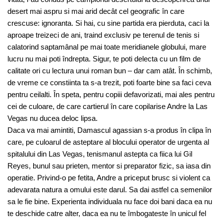
desert mai aspru si mai arid decât cel geografic în care
crescuse: ignoranta. Si hai, cu sine partida era pierduta, caci la
aproape treizeci de ani, traind exclusiv pe terenul de tenis si
calatorind saptamânal pe mai toate meridianele globului, mare
lucru nu mai poti îndrepta. Sigur, te poti delecta cu un film de
calitate ori cu lectura unui roman bun – dar cam atât. În schimb,
de vreme ce constiinta ta s-a trezit, poti foarte bine sa faci ceva
pentru ceilalti. În speta, pentru copiii defavorizati, mai ales pentru
cei de culoare, de care cartierul în care copilarise Andre la Las
Vegas nu ducea deloc lipsa.
Daca va mai amintiti, Damascul agassian s-a produs în clipa în
care, pe culoarul de asteptare al blocului operator de urgenta al
spitalului din Las Vegas, tenismanul astepta ca fiica lui Gil
Reyes, bunul sau prieten, mentor si preparator fizic, sa iasa din
operatie. Privind-o pe fetita, Andre a priceput brusc si violent ca
adevarata natura a omului este darul. Sa dai astfel ca semenilor
sa le fie bine. Experienta individuala nu face doi bani daca ea nu
te deschide catre alter, daca ea nu te îmbogateste în unicul fel