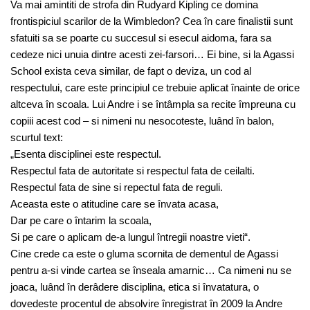
Va mai amintiti de strofa din Rudyard Kipling ce domina
frontispiciul scarilor de la Wimbledon? Cea în care finalistii sunt
sfatuiti sa se poarte cu succesul si esecul aidoma, fara sa
cedeze nici unuia dintre acesti zei-farsori… Ei bine, si la Agassi
School exista ceva similar, de fapt o deviza, un cod al
respectului, care este principiul ce trebuie aplicat înainte de orice
altceva în scoala. Lui Andre i se întâmpla sa recite împreuna cu
copiii acest cod – si nimeni nu nesocoteste, luând în balon,
scurtul text:
„Esenta disciplinei este respectul.
Respectul fata de autoritate si respectul fata de ceilalti.
Respectul fata de sine si repectul fata de reguli.
Aceasta este o atitudine care se învata acasa,
Dar pe care o întarim la scoala,
Si pe care o aplicam de-a lungul întregii noastre vieti“.
Cine crede ca este o gluma scornita de dementul de Agassi
pentru a-si vinde cartea se înseala amarnic… Ca nimeni nu se
joaca, luând în derâdere disciplina, etica si învatatura, o
dovedeste procentul de absolvire înregistrat în 2009 la Andre