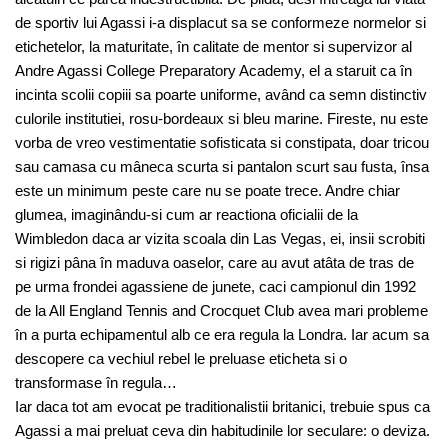
de sportiv lui Agassi i-a displacut sa se conformeze normelor si
etichetelor, la maturitate, în calitate de mentor si supervizor al
Andre Agassi College Preparatory Academy, el a staruit ca în
incinta scolii copiii sa poarte uniforme, având ca semn distinctiv
culorile institutiei, rosu-bordeaux si bleu marine. Fireste, nu este
vorba de vreo vestimentatie sofisticata si constipata, doar tricou
sau camasa cu mâneca scurta si pantalon scurt sau fusta, însa
este un minimum peste care nu se poate trece. Andre chiar
glumea, imaginându-si cum ar reactiona oficialii de la
Wimbledon daca ar vizita scoala din Las Vegas, ei, insii scrobiti
si rigizi pâna în maduva oaselor, care au avut atâta de tras de
pe urma frondei agassiene de junete, caci campionul din 1992
de la All England Tennis and Crocquet Club avea mari probleme
în a purta echipamentul alb ce era regula la Londra. Iar acum sa
descopere ca vechiul rebel le preluase eticheta si o
transformase în regula…
Iar daca tot am evocat pe traditionalistii britanici, trebuie spus ca
Agassi a mai preluat ceva din habitudinile lor seculare: o deviza.