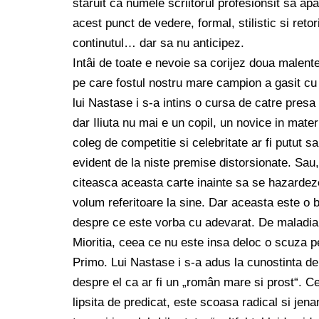
staruit ca numele scriitorul profesionsit sa ap
acest punct de vedere, formal, stilistic si ret
continutul… dar sa nu anticipez.
Intâi de toate e nevoie sa corijez doua malent
pe care fostul nostru mare campion a gasit cu 
lui Nastase i s-a intins o cursa de catre pres
dar Iliuta nu mai e un copil, un novice in mat
coleg de competitie si celebritate ar fi putut s
evident de la niste premise distorsionate. Sau, 
citeasca aceasta carte inainte sa se hazardez
volum referitoare la sine. Dar aceasta este o b
despre ce este vorba cu adevarat. De maladia ac
Mioritia, ceea ce nu este insa deloc o scuza p
Primo. Lui Nastase i s-a adus la cunostinta de
despre el ca ar fi un „român mare si prost“. 
lipsita de predicat, este scoasa radical si jen