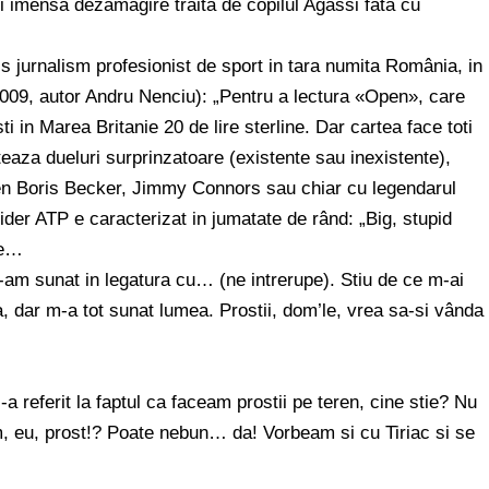
i imensa dezamagire traita de copilul Agassi fata cu
is jurnalism profesionist de sport in tara numita România, in
2009, autor Andru Nenciu): „Pentru a lectura «Open», care
ti in Marea Britanie 20 de lire sterline. Dar cartea face toti
teaza dueluri surprinzatoare (existente sau inexistente),
en Boris Becker, Jimmy Connors sau chiar cu legendarul
ider ATP e caracterizat in jumatate de rând: „Big, stupid
re…
am sunat in legatura cu… (ne intrerupe). Stiu de ce m-ai
a, dar m-a tot sunat lumea. Prostii, dom’le, vrea sa-si vânda
 referit la faptul ca faceam prostii pe teren, cine stie? Nu
, eu, prost!? Poate nebun… da! Vorbeam si cu Tiriac si se