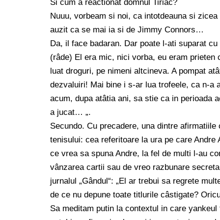
Si cum a reactionat domnul Tiriac?
Nuuu, vorbeam si noi, ca intotdeauna si zicea 
auzit ca se mai ia si de Jimmy Connors…
Da, il face badaran. Dar poate l-ati suparat c
(râde) El era mic, nici vorba, eu eram prieten c
luat droguri, pe nimeni altcineva. A pompat atâ
dezvaluiri! Mai bine i s-ar lua trofeele, ca n-
acum, dupa atâtia ani, sa stie ca in perioada a
a jucat… „.
Secundo. Cu precadere, una dintre afirmatiile
tenisului: cea referitoare la ura pe care Andre 
ce vrea sa spuna Andre, la fel de multi l-au co
vânzarea cartii sau de vreo razbunare secreta. 
jurnalul „Gândul“: „El ar trebui sa regrete mult
de ce nu depune toate titlurile câstigate? Oric
Sa meditam putin la contextul in care yankeul 