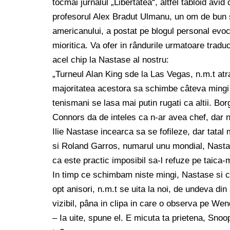
tocmai jurnalul „Libertatea“, altfel tabloid avid 
profesorul Alex Bradut Ulmanu, un om de bun si
americanului, a postat pe blogul personal evoc
mioritica. Va ofer in rândurile urmatoare tradu
acel chip la Nastase al nostru:
„Turneul Alan King sde la Las Vegas, n.m.t at
majoritatea acestora sa schimbe câteva mingi 
tenismani se lasa mai putin rugati ca altii. Bo
Connors da de inteles ca n-ar avea chef, dar nu
Ilie Nastase incearca sa se fofileze, dar tata
si Roland Garros, numarul unu mondial, Nasta
ca este practic imposibil sa-l refuze pe taica
In timp ce schimbam niste mingi, Nastase si c
opt anisori, n.m.t se uita la noi, de undeva din
vizibil, pâna in clipa in care o observa pe Wen
– Ia uite, spune el. E micuta ta prietena, Sno