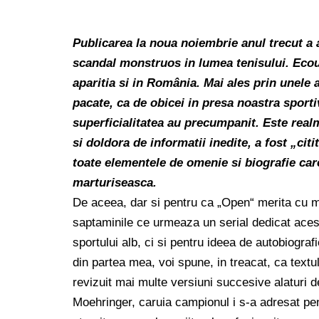
Publicarea la noua noiembrie anul trecut a 
scandal monstruos in lumea tenisului. Ecour
aparitia si in România. Mai ales prin unele 
pacate, ca de obicei in presa noastra sport
superficialitatea au precumpanit. Este real
si doldora de informatii inedite, a fost „cit
toate elementele de omenie si biografie car
marturiseasca.
De aceea, dar si pentru ca „Open“ merita cu m
saptaminile ce urmeaza un serial dedicat acest
sportului alb, ci si pentru ideea de autobiograf
din partea mea, voi spune, in treacat, ca text
revizuit mai multe versiuni succesive alaturi 
Moehringer, caruia campionul i s-a adresat pe