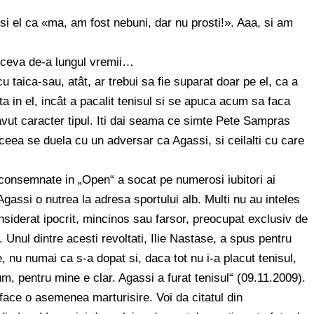
si el ca «ma, am fost nebuni, dar nu prosti!». Aaa, si am
u ceva de-a lungul vremii…
u taica-sau, atât, ar trebui sa fie suparat doar pe el, ca a
ta in el, incât a pacalit tenisul si se apuca acum sa faca
a avut caracter tipul. Iti dai seama ce simte Pete Sampras
ceea se duela cu un adversar ca Agassi, si ceilalti cu care
 consemnate in „Open“ a socat pe numerosi iubitori ai
Agassi o nutrea la adresa sportului alb. Multi nu au inteles
nsiderat ipocrit, mincinos sau farsor, preocupat exclusiv de
Unul dintre acesti revoltati, Ilie Nastase, a spus pentru
e, nu numai ca s-a dopat si, daca tot nu i-a placut tenisul,
um, pentru mine e clar. Agassi a furat tenisul“ (09.11.2009).
face o asemenea marturisire. Voi da citatul din