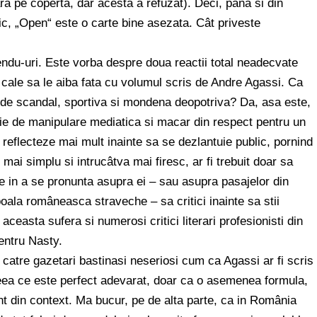
ara pe coperta, dar acesta a refuzat). Deci, pâna si din
oric, „Open“ este o carte bine asezata. Cât priveste
endu-uri. Este vorba despre doua reactii total neadecvate
cale sa le aiba fata cu volumul scris de Andre Agassi. Ca
a de scandal, sportiva si mondena deopotriva? Da, asa este,
erie de manipulare mediatica si macar din respect pentru un
a reflecteze mai mult inainte sa se dezlantuie public, pornind
mai simplu si intrucâtva mai firesc, ar fi trebuit doar sa
e in a se pronunta asupra ei – sau asupra pasajelor din
oala româneasca straveche – sa critici inainte sa stii
easta sufera si numerosi critici literari profesionisti din
entru Nasty.
 catre gazetari bastinasi neseriosi cum ca Agassi ar fi scris
Ceea ce este perfect adevarat, doar ca o asemenea formula,
ant din context. Ma bucur, pe de alta parte, ca in România