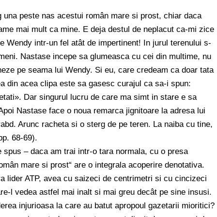
ag una peste nas acestui român mare si prost, chiar daca
grame mai mult ca mine. E deja destul de neplacut ca-mi zice
 Wendy intr-un fel atât de impertinent! In jurul terenului s-
ameni. Nastase incepe sa glumeasca cu cei din multime, nu
neze pe seama lui Wendy. Si eu, care credeam ca doar tata
a din acea clipa este sa gasesc curajul ca sa-i spun:
etati». Dar singurul lucru de care ma simt in stare e sa
Apoi Nastase face o noua remarca jignitoare la adresa lui
bd. Arunc racheta si o sterg de pe teren. La naiba cu tine,
pp. 68-69).
de spus – daca am trai intr-o tara normala, cu o presa
omân mare si prost“ are o integrala acoperire denotativa.
a lider ATP, avea cu saizeci de centrimetri si cu cincizeci
e-l vedea astfel mai inalt si mai greu decât pe sine insusi.
a injurioasa la care au batut apropoul gazetarii mioritici?