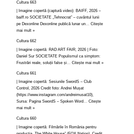
Cultura 663
| Imagine copertă (captură video): BAIFF, 2026 –
baiff.ro SOCIETATE „Tehnocrat” – cuvântul lunii
pe Dexonline Dexonline publică lunar un…
Citește
mai mult »
Cultura 662
| Imagine copertă: RAD ART FAIR, 2026 | Foto:
Daniel Sur SOCIETATE Populismul ca simptom:
Frustrări reale, soluții false și…
Citește mai mult »
Cultura 661
| Imagine copertă: Sesiunile SwordS – Club
Control, 2026 Credit foto: Andrei Mușat
(https://www.instagram.com/andreimusat10),
Sursa: Pagina SwordS – Spoken Word…
Citește
mai mult »
Cultura 660
| Imagine copertă: Filmările în România pentru
producția „The White House” (FOX Nation). Credit