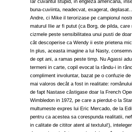
Iar cuvântul stupid, in engleza americana, inse
buna-cuviinta, neadecvat, exagerat, deplasat
Andre, ci Mike il terorizase pe campionul nos
maturul Ilie ar fi putut (ca Borg, de pilda, ca
cizmele peste sensibilitatea unui pusti de doa
cât descoperise ca Wendy ii este prietena mic
In plus, aceasta imagine a lui Nasty, consemna
de opt ani, a ramas peste timp. Nu Agassi adul
termeni in carte, copil evocat la rându-i in rând
compliment involuntar, bazat pe o confuzie d
mai valoros decât a fost in realitate: românului
de fapt Nastase câstigase doar la French Open 
Wimbledon in 1972, pe care a pierdut-o la Sta
multumeste expres lui Eric Mercado, de la Editu
pentru ca acestea sa corespunda realitatii, nef
in calitate de cititor atent al textului!), intele