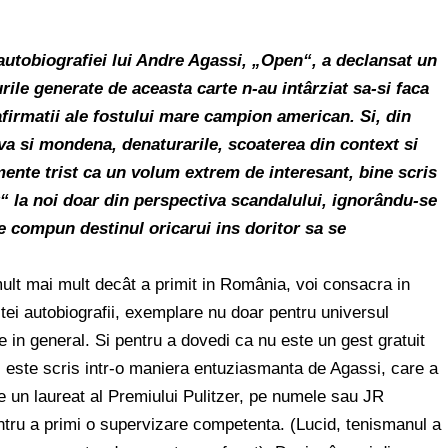
autobiografiei lui Andre Agassi, „Open“, a declansat un
ile generate de aceasta carte n-au intârziat sa-si faca
afirmatii ale fostului mare campion american. Si, din
iva si mondena, denaturarile, scoaterea din context si
mente trist ca un volum extrem de interesant, bine scris
it“ la noi doar din perspectiva scandalului, ignorându-se
e compun destinul oricarui ins doritor sa se
ult mai mult decât a primit in România, voi consacra in
ei autobiografii, exemplare nu doar pentru universul
ie in general. Si pentru a dovedi ca nu este un gest gratuit
ul este scris intr-o maniera entuziasmanta de Agassi, care a
de un laureat al Premiului Pulitzer, pe numele sau JR
ntru a primi o supervizare competenta. (Lucid, tenismanul a