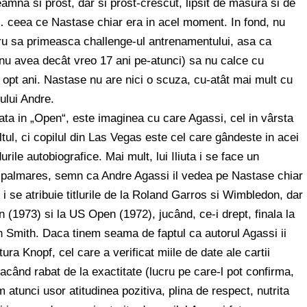
amna si prost, dar si prost-crescut, lipsit de masura si de
… ceea ce Nastase chiar era in acel moment. In fond, nu
tru sa primeasca challenge-ul antrenamentului, asa ca
re nu avea decât vreo 17 ani pe-atunci) sa nu calce cu
r opt ani. Nastase nu are nici o scuza, cu-atât mai mult cu
ului Andre.
ta in „Open“, este imaginea cu care Agassi, cel in vârsta
tul, ci copilul din Las Vegas este cel care gândeste in acei
urile autobiografice. Mai mult, lui Iliuta i se face un
e palmares, semn ca Andre Agassi il vedea pe Nastase chiar
 i se atribuie titlurile de la Roland Garros si Wimbledon, dar
(1973) si la US Open (1972), jucând, ce-i drept, finala la
n Smith. Daca tinem seama de faptul ca autorul Agassi ii
ra Knopf, cel care a verificat miile de date ale cartii
acând rabat de la exactitate (lucru pe care-l pot confirma,
gem atunci usor atitudinea pozitiva, plina de respect, nutrita