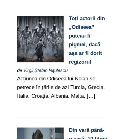
Toți actorii din
„Odiseea”
puteau fi
pigmei, dacă
așa ar fi dorit
regizorul
de
Virgil Ștefan Nițulescu
Acțiunea din Odiseea lui Nolan se
petrece în țările de azi Turcia, Grecia,
Italia, Croația, Albania, Malta, […]
Din vară până-
n vară: 10 filme