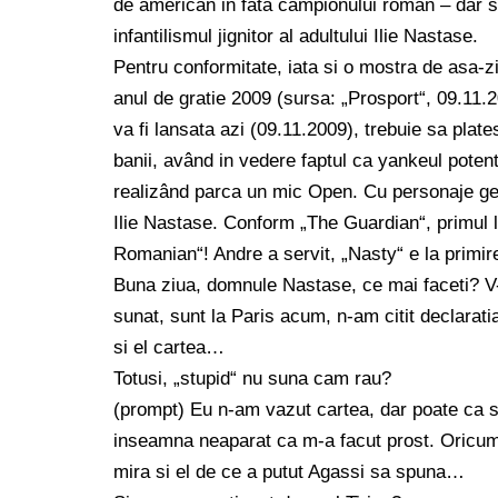
de american in fata campionului român – dar s
infantilismul jignitor al adultului Ilie Nastase.
Pentru conformitate, iata si o mostra de asa-z
anul de gratie 2009 (sursa: „Prosport“, 09.11.
va fi lansata azi (09.11.2009), trebuie sa plates
banii, având in vedere faptul ca yankeul poten
realizând parca un mic Open. Cu personaje g
Ilie Nastase. Conform „The Guardian“, primul l
Romanian“! Andre a servit, „Nasty“ e la primi
Buna ziua, domnule Nastase, ce mai faceti? V-
sunat, sunt la Paris acum, n-am citit declarati
si el cartea…
Totusi, „stupid“ nu suna cam rau?
(prompt) Eu n-am vazut cartea, dar poate ca s-a
inseamna neaparat ca m-a facut prost. Oricum
mira si el de ce a putut Agassi sa spuna…