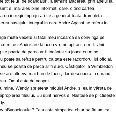
de tot feluri de scandaluri, a lamurit afacerea, prin apelul la
mt si mai ales bine informat, care, citind cartea
area intregii imprejurari ce a generat toata dramoleta
cerea pasajului integral in care Andre Agassi se refera in
rage multe vedete si tatal meu incearca sa convinga pe
cu mine sAndre are la acea vreme opt ani, n.m.t. Unii
rg se poarta de parca ar fi incântat sa joace cu mine.
 poate sa refuze pentru ca tata este racordorul lui oficial.
l meu se poarta de parca ar fi surd. Câstigator la Wimbledon
se are altceva mai bun de facut, dar descopera in curând
-meu. Omul este de neoprit.
u mine, Wendy sprietena micului Andre, si ea in vârsta de
 apropierea fileului. Eu sunt nervos si Nastase se plictiseste
dy.
opy sBagaciosulet? Fata asta simpatica chiar sa fie amica