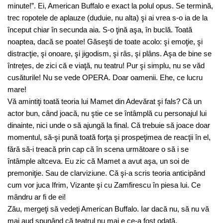
minute!”. Ei, American Buffalo e exact la polul opus. Se termină,
trec ropotele de aplauze (duduie, nu alta) şi ai vrea s-o ia de la
început chiar în secunda aia. S-o ţină aşa, în buclă. Toată
noaptea, dacă se poate! Găseşti de toate acolo: şi emoţie, şi
distracţie, şi onoare, şi jigodism, şi râs, şi plâns. Aşa de bine se
întreţes, de zici că e viaţă, nu teatru! Pur şi simplu, nu se văd
cusăturile! Nu se vede OPERA. Doar oamenii. Ehe, ce lucru
mare!
Vă amintiţi toată teoria lui Mamet din Adevărat şi fals? Că un
actor bun, când joacă, nu ştie ce se întâmplă cu personajul lui
dinainte, nici unde o să ajungă la final. Că trebuie să joace doar
momentul, să-şi pună toată forţa şi prospeţimea de reacţii în el,
fără să-i treacă prin cap că în scena următoare o să i se
întâmple altceva. Eu zic că Mamet a avut aşa, un soi de
premoniţie. Sau de clarviziune. Că şi-a scris teoria anticipând
cum vor juca Ifrim, Vizante şi cu Zamfirescu în piesa lui. Ce
mândru ar fi de ei!
Zău, mergeţi să vedeţi American Buffalo. Iar dacă nu, să nu vă
mai aud spunând că teatrul nu mai e ce-a fost odată.