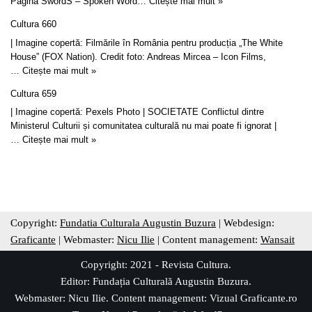
Pagina SwordS – Spoken Word…
Citește mai mult »
Cultura 660
| Imagine copertă: Filmările în România pentru producția „The White
House” (FOX Nation). Credit foto: Andreas Mircea – Icon Films,
…
Citește mai mult »
Cultura 659
| Imagine copertă: Pexels Photo | SOCIETATE Conflictul dintre
Ministerul Culturii și comunitatea culturală nu mai poate fi ignorat |
…
Citește mai mult »
Copyright:
Fundatia Culturala Augustin Buzura
| Webdesign:
Graficante
| Webmaster:
Nicu Ilie
| Content management:
Wansait
Copyright: 2021 - Revista Cultura.
Editor:
Fundația Culturală Augustin Buzura
.
Webmaster: Nicu Ilie. Content management:
Vizual Graficante.ro