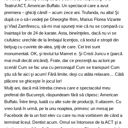
Teatrul ACT, American Buffalo. Un spectacol care a avut
premiera – ghiciţi când! – acum zece ani. Trufanda, nu alta! Şi
după ce o să-i vedeţi pe Gheorghe Ifrim, Marius Florea Vizante
şi Vlad Zamfirescu, să-mi mai spuneţi mie că nu se compară cu
înaintaşii lor de 24 de karate. Asta, bineînţeles, dacă nu vi se
ciufulesc urechile de la limbajul licenţios, că textul e stropit din
belşug cu cuvinte de-alea, ştiţi de care. Cei trei sunt
monumentali. OK, şi textul lui Mamet e. Şi Cristi Juncu e (parcă
mai mult decât oricând). Frate, dar ce prezenţă au actorii pe
scenă! Cum se fac una cu personajul! Cum se transpun! Cum
ştiu să fie aici şi acum! Fără limite, deşi cu atâta relaxare… Câtă
plăcere se ghiceşte în jocul lor!
Mulţi ani, dacă mă întreba cineva care e spectacolul meu
preferat din Bucureşti, răspundeam fără să clipesc: American
Buffalo. Între timp, luată cu alte sute de producţii, îl uitasem. Cu
vreo lună în urmă, pe la unu noaptea, primesc un mesaj pe
Facebook de la un fost elev cu care nu mai vorbisem de când a
terminat liceul. Dentist acum. Omul se întorsese de la ACT şi a