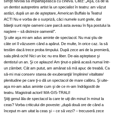
simţit nevoia să împărtăşească cu cineva. Citez: „Aşa, ca de la
un dentist autopretins artist la un specialist în teatru: am văzut
astăzi, după un an de aşteptare, American Buffalo la Teatrul
ACT! Nu e vorba de o surpriză, căci numele sunt grele, dar
băieţii sunt nişte oameni care parcă asta aveau în fişa postului la
naştere – să distreze oamenii!”.
Şi uite aşa mi-am adus aminte de spectacol. Nu mai ştiu de
câte ori îl văzusem când a apărut. De multe, în orice caz. Ia să
testăm dacă trece proba timpului. După zece ani de la premieră,
sala plină ochi! Nici un loc nu era liber. De-aia aşteptase şi
dentistul un an. Şi ce aplauze! Am ţinut-o până acasă numai într-
un zâmbet. Cât am putut, am amânat să mă apuc de treabă. Ca
să-mi mai conserv starea de exuberanţă/ împlinire/ vitalitate/
plenitudine pe care ţi-o dă un spectacol de mare calibru. Şi uite-
aşa mi-am adus aminte cum şi de ce m-am îndrăgostit de
teatru. Magistrali actori! MA-GIS-TRALI!
Ştiţi genul ăla de spectacol la care te uiţi din minut în minut la
ceas? Vorba criticului din poveste: „după două ore de când a
început m-am uitat la ceas şi – ce să vezi? – trecuseră zece