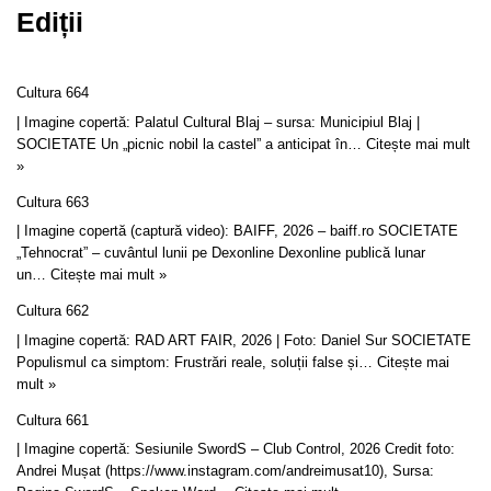
Ediții
Cultura 664
| Imagine copertă: Palatul Cultural Blaj – sursa: Municipiul Blaj |
SOCIETATE Un „picnic nobil la castel” a anticipat în…
Citește mai mult
»
Cultura 663
| Imagine copertă (captură video): BAIFF, 2026 – baiff.ro SOCIETATE
„Tehnocrat” – cuvântul lunii pe Dexonline Dexonline publică lunar
un…
Citește mai mult »
Cultura 662
| Imagine copertă: RAD ART FAIR, 2026 | Foto: Daniel Sur SOCIETATE
Populismul ca simptom: Frustrări reale, soluții false și…
Citește mai
mult »
Cultura 661
| Imagine copertă: Sesiunile SwordS – Club Control, 2026 Credit foto:
Andrei Mușat (https://www.instagram.com/andreimusat10), Sursa: