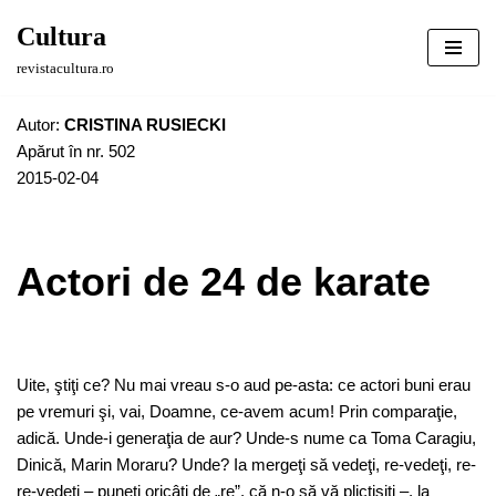
Cultura
Sari
revistacultura.ro
la
conținut
Autor:
CRISTINA RUSIECKI
Apărut în nr. 502
2015-02-04
Actori de 24 de karate
Uite, ştiţi ce? Nu mai vreau s-o aud pe-asta: ce actori buni erau
pe vremuri şi, vai, Doamne, ce-avem acum! Prin comparaţie,
adică. Unde-i generaţia de aur? Unde-s nume ca Toma Caragiu,
Dinică, Marin Moraru? Unde? Ia mergeţi să vedeţi, re-vedeţi, re-
re-vedeţi – puneţi oricâţi de „re”, că n-o să vă plictisiţi –, la