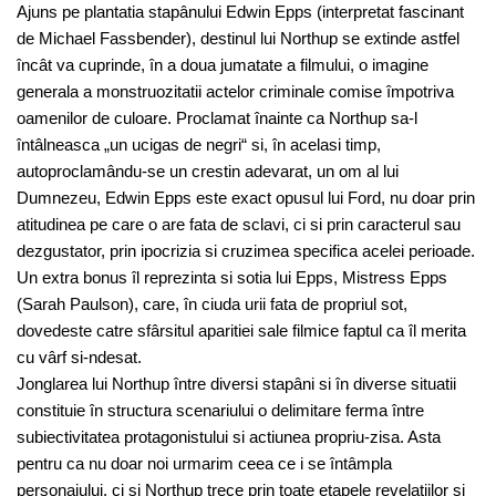
Ajuns pe plantatia stapânului Edwin Epps (interpretat fascinant
de Michael Fassbender), destinul lui Northup se extinde astfel
încât va cuprinde, în a doua jumatate a filmului, o imagine
generala a monstruozitatii actelor criminale comise împotriva
oamenilor de culoare. Proclamat înainte ca Northup sa-l
întâlneasca „un ucigas de negri“ si, în acelasi timp,
autoproclamându-se un crestin adevarat, un om al lui
Dumnezeu, Edwin Epps este exact opusul lui Ford, nu doar prin
atitudinea pe care o are fata de sclavi, ci si prin caracterul sau
dezgustator, prin ipocrizia si cruzimea specifica acelei perioade.
Un extra bonus îl reprezinta si sotia lui Epps, Mistress Epps
(Sarah Paulson), care, în ciuda urii fata de propriul sot,
dovedeste catre sfârsitul aparitiei sale filmice faptul ca îl merita
cu vârf si-ndesat.
Jonglarea lui Northup între diversi stapâni si în diverse situatii
constituie în structura scenariului o delimitare ferma între
subiectivitatea protagonistului si actiunea propriu-zisa. Asta
pentru ca nu doar noi urmarim ceea ce i se întâmpla
personajului, ci si Northup trece prin toate etapele revelatiilor si