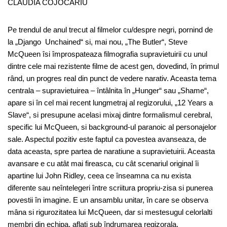
CLAUDIA COJOCARIU
Pe trendul de anul trecut al filmelor cu/despre negri, pornind de
la „Django Unchained“ si, mai nou, „The Butler“, Steve
McQueen îsi împrospateaza filmografia supravietuirii cu unul
dintre cele mai rezistente filme de acest gen, dovedind, în primul
rând, un progres real din punct de vedere narativ. Aceasta tema
centrala – supravietuirea – întâlnita în „Hunger“ sau „Shame“,
apare si în cel mai recent lungmetraj al regizorului, „12 Years a
Slave“, si presupune acelasi mixaj dintre formalismul cerebral,
specific lui McQueen, si background-ul paranoic al personajelor
sale. Aspectul pozitiv este faptul ca povestea avanseaza, de
data aceasta, spre partea de naratiune a supravietuirii. Aceasta
avansare e cu atât mai fireasca, cu cât scenariul original îi
apartine lui John Ridley, ceea ce înseamna ca nu exista
diferente sau neîntelegeri între scriitura propriu-zisa si punerea
povestii în imagine. E un ansamblu unitar, în care se observa
mâna si rigurozitatea lui McQueen, dar si mestesugul celorlalti
membri din echipa, aflati sub îndrumarea regizorala.