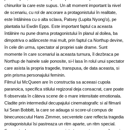
chinurilor la care este supus. Un alt moment important la nivel
de scenariu, cu rol de ancorare a protagonistului în realitate,
este întâlnirea cu o alta sclava, Patsey (Lupita Nyong’o), pe
plantatia lui Ewdin Epps. Este important faptul ca aceasta
întâlnire nu pune drama protagonistului în planul al doilea, ba
dimpotriva o adânceste mai mult, prin faptul ca Northup devine,
în cele din urma, spectator al propriei sale drame. Sunt
momente în care scenariul ia aceasta turnura, îl dezbraca pe
Northup de hainele sale ponosite, si-l lasa în rolul unui spectator
care asista la propria tragedie, transpusa, de data aceasta, si
prin prisma personajului feminin.
Filmul lui McQueen are în constructia sa aceeasi cupola
paranoica, specifica stilului regizoral deja consacrat, care poate
fi observata în câteva scene de o mare intensitate emotionala.
Cladite prin intermediul decupajului cinematografic si al filmarii
lui Sean Bobbitt, la care se adauga si score-ul compus de
binecunoscutul Hans Zimmer, secventele care reflecta tragedia
protagonistului îsi pastreaza un ritm aparte, un ritm special.