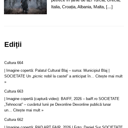
Italia, Croația, Albania, Malta, […]
Ediții
Cultura 664
| Imagine copertă: Palatul Cultural Blaj – sursa: Municipiul Blaj |
SOCIETATE Un „picnic nobil la castel” a anticipat în…
Citește mai mult
»
Cultura 663
| Imagine copertă (captură video): BAIFF, 2026 – baiff.ro SOCIETATE
„Tehnocrat” – cuvântul lunii pe Dexonline Dexonline publică lunar
un…
Citește mai mult »
Cultura 662
| Imagine copertă: RAD ART FAIR, 2026 | Foto: Daniel Sur SOCIETATE