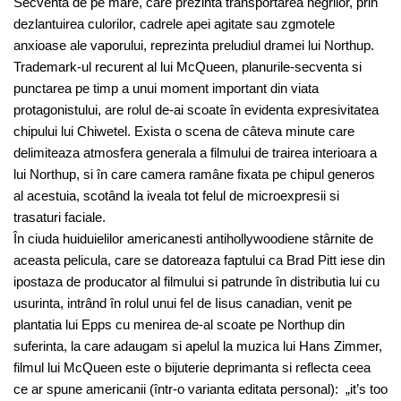
Secventa de pe mare, care prezinta transportarea negrilor, prin
dezlantuirea culorilor, cadrele apei agitate sau zgmotele
anxioase ale vaporului, reprezinta preludiul dramei lui Northup.
Trademark-ul recurent al lui McQueen, planurile-secventa si
punctarea pe timp a unui moment important din viata
protagonistului, are rolul de-ai scoate în evidenta expresivitatea
chipului lui Chiwetel. Exista o scena de câteva minute care
delimiteaza atmosfera generala a filmului de trairea interioara a
lui Northup, si în care camera ramâne fixata pe chipul generos
al acestuia, scotând la iveala tot felul de microexpresii si
trasaturi faciale.
În ciuda huiduielilor americanesti antihollywoodiene stârnite de
aceasta pelicula, care se datoreaza faptului ca Brad Pitt iese din
ipostaza de producator al filmului si patrunde în distributia lui cu
usurinta, intrând în rolul unui fel de Iisus canadian, venit pe
plantatia lui Epps cu menirea de-al scoate pe Northup din
suferinta, la care adaugam si apelul la muzica lui Hans Zimmer,
filmul lui McQueen este o bijuterie deprimanta si reflecta ceea
ce ar spune americanii (într-o varianta editata personal): „it’s too