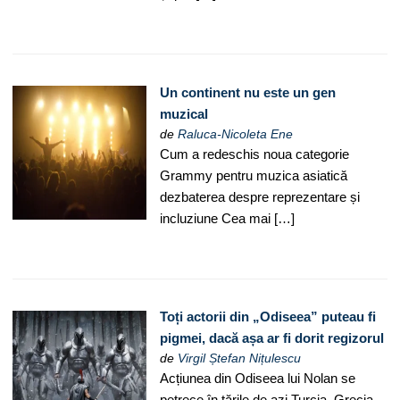
Un continent nu este un gen
muzical
de
Raluca-Nicoleta Ene
Cum a redeschis noua categorie
Grammy pentru muzica asiatică
dezbaterea despre reprezentare și
incluziune Cea mai […]
Toți actorii din „Odiseea” puteau fi
pigmei, dacă așa ar fi dorit regizorul
de
Virgil Ștefan Nițulescu
Acțiunea din Odiseea lui Nolan se
petrece în țările de azi Turcia, Grecia,