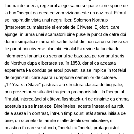
Tocmai de aceea, regizorul alege sa nu se joace si ne spune de
la bun început ca ceea ce vom viziona este un caz real. Filmul
se inspira din viata unui negru liber, Solomon Northup
(interpretat cu maiestrie si emotie de Chiwetel Ejiofor), care
ajunge, în urma unei scamatorii bine puse la punct de catre doi
domni simpatici si amabili, sa fie tratat din nou ca un sclav si sa
fie purtat prin diverse plantatii. Finalul îsi revine la functia de
informare si anunta ca scenariul se bazeaza pe romanul scris
de Northup dupa eliberarea sa, în 1853, dar si ca aceasta
experienta l-a condus pe eroul povestii sa se implice în tot felul
de organizatii care aparau drepturile oamenilor de culoare.
„12 Years a Slave“ pastreaza o structura clasica de biografie,
prin prezentarea situatiei tragice a protagonistului, la începutul
filmului, intercalând si câteva flashback-uri de dinainte ca drama
acestuia sa se instaleze. Bineînteles, aceste întretaieri au rolul
de a aseza în contrast, într-un timp scurt, atât starea initiala de
bine, cu scenele de familie si alte detalii semnificative, si
mlastina în care se afunda, încetul cu încetul, protagonistul,