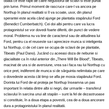
odata ce este rapit de catre negustorul de sclavi si este purtat
prin lume. Primul moment de rascruce care-l va ancora pe
Northup în planul realitatii si îl va scoate, usor, din planul
sperantei este acela când ajunge pe plantatia stapânului Ford
(Benedict Cumberbatch). Cei doi albi pentru care va lucra
protagonistul se vor dovedi foarte diferiti, din punct de vedere
moral. Problema nu va tine de caracterul sau de atitudinea lui
Ford, pentru ca el reuseste sa-i aprecieze munca si inteligenta
lui Northup, ci de cel care se ocupa de sclavii de pe plantatie,
Tibeats (Paul Dano). Jucând cu aceeasi doza de nebunie si
glacialitate ca în rolul anterior din „There Will Be Blood“, Tibeats,
macinat de ura si de aversiune, vrea sa-i faca rau lui Northup cu
orice pret, indiferent de munca si de sârguinta nelimitata pe care
o dovedeste acesta cât timp se afla pe mosia stapânului Ford.
Dorinta lui Ford de-al proteja pe Northup înseamna un pas
important în relatia dintre albi si negri, dar urmarile – transferul
sclavului în sarcina unui alt stapân – sunt la fel de dezastruoase
si constituie, în a doua etapa a povestii, cea de-a doua ancorare
dura a protagonistului în planul realitatii.