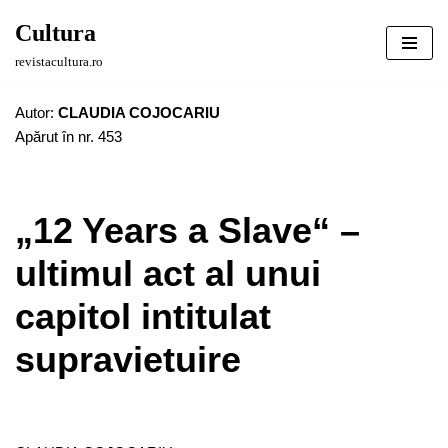
Cultura
Sari
revistacultura.ro
la
conținut
Autor:
CLAUDIA COJOCARIU
Apărut în nr. 453
„12 Years a Slave“ –
ultimul act al unui
capitol intitulat
supravietuire