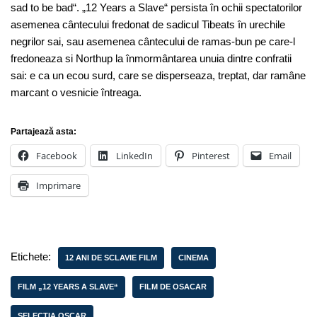
sad to be bad“. „12 Years a Slave“ persista în ochii spectatorilor
asemenea cântecului fredonat de sadicul Tibeats în urechile
negrilor sai, sau asemenea cântecului de ramas-bun pe care-l
fredoneaza si Northup la înmormântarea unuia dintre confratii
sai: e ca un ecou surd, care se disperseaza, treptat, dar ramâne
marcant o vesnicie întreaga.
Partajează asta:
Facebook
LinkedIn
Pinterest
Email
Imprimare
Etichete:
12 ANI DE SCLAVIE FILM
CINEMA
FILM „12 YEARS A SLAVE“
FILM DE OSACAR
SELECTIA OSCAR