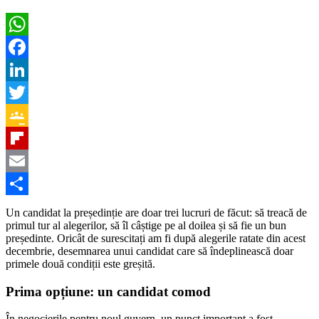
WhatsApp
Facebook
LinkedIn
Twitter
Google
Classroom
Flipboard
Email
Partajează
Un candidat la președinție are doar trei lucruri de făcut: să treacă de
primul tur al alegerilor, să îl câștige pe al doilea și să fie un bun
președinte. Oricât de surescitați am fi după alegerile ratate din acest
decembrie, desemnarea unui candidat care să îndeplinească doar
primele două condiții este greșită.
Prima opțiune: un candidat comod
În negocierile pentru noul guvern, un punct important a fost