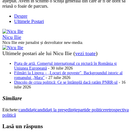
așteptat. Avem în schimb o schiță generală din care ar fi de dorit să
reiasă o foaie de parcurs.
Despre
Ultimele Postari
Nicu Ilie
Nicu Ilie este jurnalist și dezvoltator new-media.
Ultimele postari ale lui Nicu Ilie
(
vezi toate
)
Piața de artă. Comerțul internațional cu pictură în România și
Uniunea Europeană
- 30 iulie 2026
Filmări la Lipova – „Locuri de poveste”. Backgroundul istoric al
romanului „Mara”
- 27 iulie 2026
Dincolo de criza politică: Ce se întâmplă dacă ratăm PNRR-ul
- 16
iulie 2026
Similare
Etichete:
candidați
candidați la președinție
partide politice
retrospectiva
politică
Lasă un răspuns