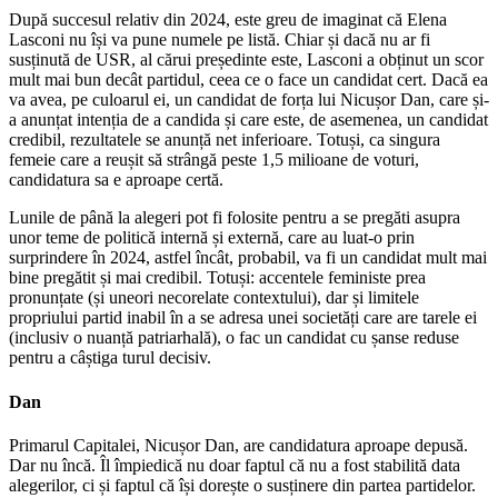
După succesul relativ din 2024, este greu de imaginat că Elena
Lasconi nu își va pune numele pe listă. Chiar și dacă nu ar fi
susținută de USR, al cărui președinte este, Lasconi a obținut un scor
mult mai bun decât partidul, ceea ce o face un candidat cert. Dacă ea
va avea, pe culoarul ei, un candidat de forța lui Nicușor Dan, care și-
a anunțat intenția de a candida și care este, de asemenea, un candidat
credibil, rezultatele se anunță net inferioare. Totuși, ca singura
femeie care a reușit să strângă peste 1,5 milioane de voturi,
candidatura sa e aproape certă.
Lunile de până la alegeri pot fi folosite pentru a se pregăti asupra
unor teme de politică internă și externă, care au luat-o prin
surprindere în 2024, astfel încât, probabil, va fi un candidat mult mai
bine pregătit și mai credibil. Totuși: accentele feministe prea
pronunțate (și uneori necorelate contextului), dar și limitele
propriului partid inabil în a se adresa unei societăți care are tarele ei
(inclusiv o nuanță patriarhală), o fac un candidat cu șanse reduse
pentru a câștiga turul decisiv.
Dan
Primarul Capitalei, Nicușor Dan, are candidatura aproape depusă.
Dar nu încă. Îl împiedică nu doar faptul că nu a fost stabilită data
alegerilor, ci și faptul că își dorește o susținere din partea partidelor.