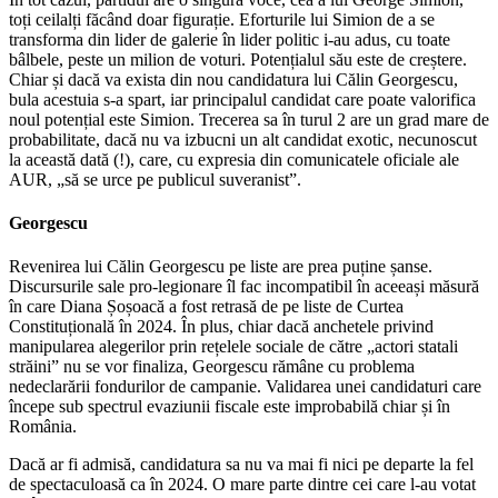
toți ceilalți făcând doar figurație. Eforturile lui Simion de a se
transforma din lider de galerie în lider politic i-au adus, cu toate
bâlbele, peste un milion de voturi. Potențialul său este de creștere.
Chiar și dacă va exista din nou candidatura lui Călin Georgescu,
bula acestuia s-a spart, iar principalul candidat care poate valorifica
noul potențial este Simion. Trecerea sa în turul 2 are un grad mare de
probabilitate, dacă nu va izbucni un alt candidat exotic, necunoscut
la această dată (!), care, cu expresia din comunicatele oficiale ale
AUR, „să se urce pe publicul suveranist”.
Georgescu
Revenirea lui Călin Georgescu pe liste are prea puține șanse.
Discursurile sale pro-legionare îl fac incompatibil în aceeași măsură
în care Diana Șoșoacă a fost retrasă de pe liste de Curtea
Constituțională în 2024. În plus, chiar dacă anchetele privind
manipularea alegerilor prin rețelele sociale de către „actori statali
străini” nu se vor finaliza, Georgescu rămâne cu problema
nedeclarării fondurilor de campanie. Validarea unei candidaturi care
începe sub spectrul evaziunii fiscale este improbabilă chiar și în
România.
Dacă ar fi admisă, candidatura sa nu va mai fi nici pe departe la fel
de spectaculoasă ca în 2024. O mare parte dintre cei care l-au votat