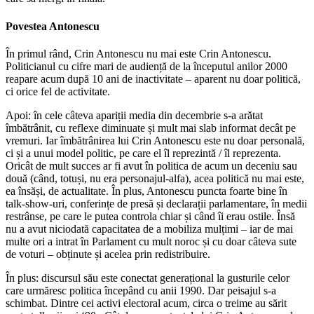
Povestea Antonescu
În primul rând, Crin Antonescu nu mai este Crin Antonescu.
Politicianul cu cifre mari de audiență de la începutul anilor 2000
reapare acum după 10 ani de inactivitate – aparent nu doar politică,
ci orice fel de activitate.
Apoi: în cele câteva apariții media din decembrie s-a arătat
îmbătrânit, cu reflexe diminuate și mult mai slab informat decât pe
vremuri. Iar îmbătrânirea lui Crin Antonescu este nu doar personală,
ci și a unui model politic, pe care el îl reprezintă / îl reprezenta.
Oricât de mult succes ar fi avut în politica de acum un deceniu sau
două (când, totuși, nu era personajul-alfa), acea politică nu mai este,
ea însăși, de actualitate. În plus, Antonescu puncta foarte bine în
talk-show-uri, conferințe de presă și declarații parlamentare, în medii
restrânse, pe care le putea controla chiar și când îi erau ostile. Însă
nu a avut niciodată capacitatea de a mobiliza mulțimi – iar de mai
multe ori a intrat în Parlament cu mult noroc și cu doar câteva sute
de voturi – obținute și acelea prin redistribuire.
În plus: discursul său este conectat generațional la gusturile celor
care urmăresc politica începând cu anii 1990. Dar peisajul s-a
schimbat. Dintre cei activi electoral acum, circa o treime au sărit