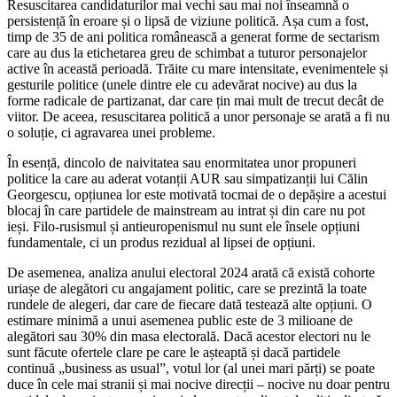
Resuscitarea candidaturilor mai vechi sau mai noi înseamnă o
persistență în eroare și o lipsă de viziune politică. Așa cum a fost,
timp de 35 de ani politica românească a generat forme de sectarism
care au dus la etichetarea greu de schimbat a tuturor personajelor
active în această perioadă. Trăite cu mare intensitate, evenimentele și
gesturile politice (unele dintre ele cu adevărat nocive) au dus la
forme radicale de partizanat, dar care țin mai mult de trecut decât de
viitor. De aceea, resuscitarea politică a unor personaje se arată a fi nu
o soluție, ci agravarea unei probleme.
În esență, dincolo de naivitatea sau enormitatea unor propuneri
politice la care au aderat votanții AUR sau simpatizanții lui Călin
Georgescu, opțiunea lor este motivată tocmai de o depășire a acestui
blocaj în care partidele de mainstream au intrat și din care nu pot
ieși. Filo-rusismul și antieuropenismul nu sunt ele însele opțiuni
fundamentale, ci un produs rezidual al lipsei de opțiuni.
De asemenea, analiza anului electoral 2024 arată că există cohorte
uriașe de alegători cu angajament politic, care se prezintă la toate
rundele de alegeri, dar care de fiecare dată testează alte opțiuni. O
estimare minimă a unui asemenea public este de 3 milioane de
alegători sau 30% din masa electorală. Dacă acestor electori nu le
sunt făcute ofertele clare pe care le așteaptă și dacă partidele
continuă „business as usual”, votul lor (al unei mari părți) se poate
duce în cele mai stranii și mai nocive direcții – nocive nu doar pentru