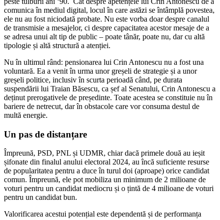
peste tulburii ani ‘90. Cât despre apetențele lui Crin Antonescu de a
comunica în mediul digital, locul în care astăzi se întâmplă povestea,
ele nu au fost niciodată probate. Nu este vorba doar despre canalul
de transmisie a mesajelor, ci despre capacitatea acestor mesaje de a
se adresa unui alt tip de public – poate tânăr, poate nu, dar cu altă
tipologie și altă structură a atenției.
Nu în ultimul rând: pensionarea lui Crin Antonescu nu a fost una
voluntară. Ea a venit în urma unor greșeli de strategie și a unor
greșeli politice, inclusiv în scurta perioadă când, pe durata
suspendării lui Traian Băsescu, ca șef al Senatului, Crin Antonescu a
deținut prerogativele de președinte. Toate acestea se constituie nu în
bariere de netrecut, dar în obstacole care vor consuma destul de
multă energie.
Un pas de distanțare
Împreună, PSD, PNL și UDMR, chiar dacă primele două au ieșit
șifonate din finalul anului electoral 2024, au încă suficiente resurse
de popularitatea pentru a duce în turul doi (aproape) orice candidat
comun. Împreună, ele pot mobiliza un minimum de 2 milioane de
voturi pentru un candidat mediocru și o țintă de 4 milioane de voturi
pentru un candidat bun.
Valorificarea acestui potențial este dependentă și de performanța