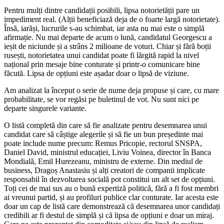
Pentru mulți dintre candidații posibili, lipsa notorietății pare un
impediment real. (Alții beneficiază deja de o foarte largă notorietate).
Însă, iarăși, lucrurile s-au schimbat, iar asta nu mai este o simplă
afirmație. Nu mai departe de acum o lună, candidatul Georgescu a
ieșit de niciunde și a strâns 2 milioane de voturi. Chiar și fără boții
rusești, notorietatea unui candidat poate fi lărgită rapid la nivel
național prin mesaje bine conturate și printr-o comunicare bine
făcută. Lipsa de opțiuni este așadar doar o lipsă de viziune.
Am analizat la început o serie de nume deja propuse și care, cu mare
probabilitate, se vor regăsi pe buletinul de vot. Nu sunt nici pe
departe singurele variante.
O listă completă din care să fie analizate pentru desemnarea unui
candidat care să câștige alegerile și să fie un bun președinte mai
poate include nume precum: Remus Pricopie, rectorul SNSPA,
Daniel David, ministrul educației, Liviu Voinea, director în Banca
Mondială, Emil Hurezeanu, ministru de externe. Din mediul de
business, Dragoș Anastasiu și alți creatori de companii implicate
responsabil în dezvoltarea socială pot constitui un alt set de opțiuni.
Toți cei de mai sus au o bună expertiză politică, fără a fi fost membri
ai vreunui partid, și au profiluri publice clar conturate. Iar acesta este
doar un cap de listă care demonstrează că desemnarea unor candidați
credibili ar fi destul de simplă și că lipsa de opțiuni e doar un miraj.