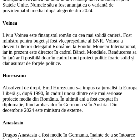
Statele Unite. Numele său a fost anunțat ca o variantă de
prezidențiabil imediat după alegerile din 2024.
Voinea
Liviu Voinea este finanțistul român cu cea mai solidă carieră. Fost
ministru pentru buget și fost vicepreședinte al BNR, Voinea a
devenit ulterior delegatul României la Fondul Monetar Internațional,
iar în prezent este director în cadrul Băncii Mondiale. Readucerea sa
în țară ar fi posibilă doar în cadrul unui proiect politic foarte solid și
clar asumat de forțele politice.
Hurezeanu
Absolvent de drept, Emil Hurezeanu s-a impus ca jurnalist la Europa
Liberă și, după 1990, în cadrul unora dintre cele mai serioase
proiecte media din România. În ultimii ani a fost cooptat în
diplomație, fiind ambasador în Germania și în Austria. Din
decembrie 2024 este ministru de externe.
Anastasiu
Dragoș Anastasiu a fost medic în Germania, înainte de a se întoarce