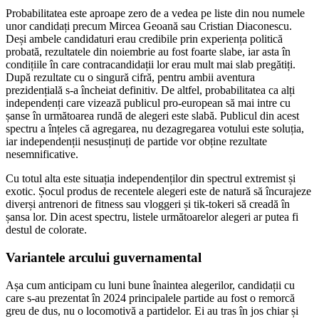
Probabilitatea este aproape zero de a vedea pe liste din nou numele
unor candidați precum Mircea Geoană sau Cristian Diaconescu.
Deși ambele candidaturi erau credibile prin experiența politică
probată, rezultatele din noiembrie au fost foarte slabe, iar asta în
condițiile în care contracandidații lor erau mult mai slab pregătiți.
După rezultate cu o singură cifră, pentru ambii aventura
prezidențială s-a încheiat definitiv. De altfel, probabilitatea ca alți
independenți care vizează publicul pro-european să mai intre cu
șanse în următoarea rundă de alegeri este slabă. Publicul din acest
spectru a înțeles că agregarea, nu dezagregarea votului este soluția,
iar independenții nesusținuți de partide vor obține rezultate
nesemnificative.
Cu totul alta este situația independenților din spectrul extremist și
exotic. Șocul produs de recentele alegeri este de natură să încurajeze
diverși antrenori de fitness sau vloggeri și tik-tokeri să creadă în
șansa lor. Din acest spectru, listele următoarelor alegeri ar putea fi
destul de colorate.
Variantele arcului guvernamental
Așa cum anticipam cu luni bune înaintea alegerilor, candidații cu
care s-au prezentat în 2024 principalele partide au fost o remorcă
greu de dus, nu o locomotivă a partidelor. Ei au tras în jos chiar și