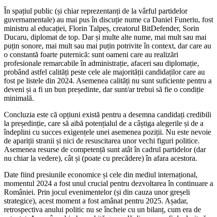
În spațiul public (și chiar reprezentanți de la vârful partidelor
guvernamentale) au mai pus în discuție nume ca Daniel Funeriu, fost
ministru al educației, Florin Talpeș, creatorul BitDefender, Sorin
Ducaru, diplomat de top. Dar și multe alte nume, mai mult sau mai
puțin sonore, mai mult sau mai puțin potrivite în context, dar care au
o constantă foarte puternică: sunt oameni care au realizări
profesionale remarcabile în administrație, afaceri sau diplomație,
probând astfel calități peste cele ale majorității candidaților care au
fost pe listele din 2024. Asemenea calități nu sunt suficiente pentru a
deveni și a fi un bun președinte, dar sunt/ar trebui să fie o condiție
minimală.
Concluzia este că opțiuni există pentru a desemna candidați credibili
la președinție, care să aibă potențialul de a câștiga alegerile și de a
îndeplini cu succes exigențele unei asemenea poziții. Nu este nevoie
de apariții stranii și nici de resuscitarea unor vechi figuri politice.
Asemenea resurse de competență sunt atât în cadrul partidelor (dar
nu chiar la vedere), cât și (poate cu precădere) în afara acestora.
Date fiind presiunile economice și cele din mediul internațional,
momentul 2024 a fost unul crucial pentru dezvoltarea în continuare a
României. Prin jocul evenimentelor (și din cauza unor greșeli
strategice), acest moment a fost amânat pentru 2025. Așadar,
retrospectiva anului politic nu se încheie cu un bilanț, cum era de