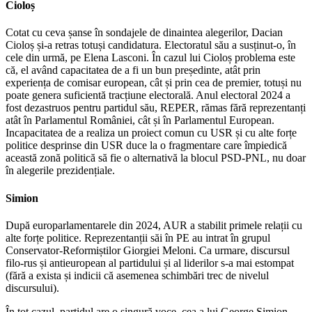
Cioloș
Cotat cu ceva șanse în sondajele de dinaintea alegerilor, Dacian
Cioloș și-a retras totuși candidatura. Electoratul său a susținut-o, în
cele din urmă, pe Elena Lasconi. În cazul lui Cioloș problema este
că, el având capacitatea de a fi un bun președinte, atât prin
experiența de comisar european, cât și prin cea de premier, totuși nu
poate genera suficientă tracțiune electorală. Anul electoral 2024 a
fost dezastruos pentru partidul său, REPER, rămas fără reprezentanți
atât în Parlamentul României, cât și în Parlamentul European.
Incapacitatea de a realiza un proiect comun cu USR și cu alte forțe
politice desprinse din USR duce la o fragmentare care împiedică
această zonă politică să fie o alternativă la blocul PSD-PNL, nu doar
în alegerile prezidențiale.
Simion
După europarlamentarele din 2024, AUR a stabilit primele relații cu
alte forțe politice. Reprezentanții săi în PE au intrat în grupul
Conservator-Reformiștilor Giorgiei Meloni. Ca urmare, discursul
filo-rus și antieuropean al partidului și al liderilor s-a mai estompat
(fără a exista și indicii că asemenea schimbări trec de nivelul
discursului).
În tot cazul, partidul are o singură voce, cea a lui George Simion,