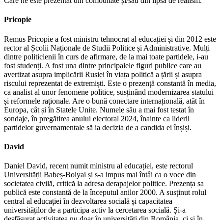
Care ne este prezentat din comoditate și/sau din lipsă de realism.
Pricopie
Remus Pricopie a fost ministru tehnocrat al educației și din 2012 este
rector al Școlii Naționale de Studii Politice și Administrative. Mulți
dintre politicienii în curs de afirmare, de la mai toate partidele, i-au
fost studenți. A fost una dintre principalele figuri publice care au
avertizat asupra implicării Rusiei în viața politică a țării și asupra
riscului reprezentat de extremiști. Este o prezență constantă în media,
ca analist al unor fenomene politice, susținând modernizarea statului
și reformele raționale. Are o bună conectare internațională, atât în
Europa, cât și în Statele Unite. Numele său a mai fost testat în
sondaje, în pregătirea anului electoral 2024, înainte ca liderii
partidelor guvernamentale să ia decizia de a candida ei înșiși.
David
Daniel David, recent numit ministru al educației, este rectorul
Universității Babeș-Bolyai și s-a impus mai întâi ca o voce din
societatea civilă, critică la adresa derapajelor politice. Prezența sa
publică este constantă de la începutul anilor 2000. A susținut rolul
central al educației în dezvoltarea socială și capacitatea
universităților de a participa activ la cercetarea socială. Și-a
desfășurat activitatea nu doar în universități din România, ci și în