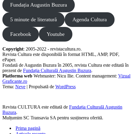
Fundația Augustin Buzura
5 minute de literatură
Agenda Cultura
Facebook
Youtube
Copyright
: 2005-2022 - revistacultura.ro.
Revista Cultura este disponibilă în format HTML, AMP, PDF,
ePaper.
Fondată de Augustin Buzura în 2005, revista Cultura este editată în
prezent de
Fundația Culturală Augustin Buzura
.
Platforma web
Webmaster: Nicu Ilie. Content management:
Vizual
Graficante.ro
Tema:
Neve
| Propulsată de
WordPress
Revista CULTURA este editată de
Fundația Culturală Augustin
Buzura
.
Mulțumim SC Transavia SA pentru susținerea oferită.
Prima pagină
Articole recente