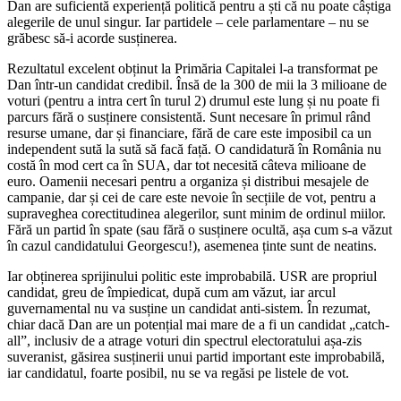
Dan are suficientă experiență politică pentru a ști că nu poate câștiga
alegerile de unul singur. Iar partidele – cele parlamentare – nu se
grăbesc să-i acorde susținerea.
Rezultatul excelent obținut la Primăria Capitalei l-a transformat pe
Dan într-un candidat credibil. Însă de la 300 de mii la 3 milioane de
voturi (pentru a intra cert în turul 2) drumul este lung și nu poate fi
parcurs fără o susținere consistentă. Sunt necesare în primul rând
resurse umane, dar și financiare, fără de care este imposibil ca un
independent sută la sută să facă față. O candidatură în România nu
costă în mod cert ca în SUA, dar tot necesită câteva milioane de
euro. Oamenii necesari pentru a organiza și distribui mesajele de
campanie, dar și cei de care este nevoie în secțiile de vot, pentru a
supraveghea corectitudinea alegerilor, sunt minim de ordinul miilor.
Fără un partid în spate (sau fără o susținere ocultă, așa cum s-a văzut
în cazul candidatului Georgescu!), asemenea ținte sunt de neatins.
Iar obținerea sprijinului politic este improbabilă. USR are propriul
candidat, greu de împiedicat, după cum am văzut, iar arcul
guvernamental nu va susține un candidat anti-sistem. În rezumat,
chiar dacă Dan are un potențial mai mare de a fi un candidat „catch-
all”, inclusiv de a atrage voturi din spectrul electoratului așa-zis
suveranist, găsirea susținerii unui partid important este improbabilă,
iar candidatul, foarte posibil, nu se va regăsi pe listele de vot.