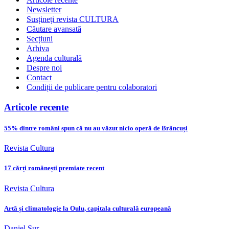
Newsletter
Susțineți revista CULTURA
Căutare avansată
Secțiuni
Arhiva
Agenda culturală
Despre noi
Contact
Condiții de publicare pentru colaboratori
Articole recente
55% dintre români spun că nu au văzut nicio operă de Brâncuși
Revista Cultura
17 cărți românești premiate recent
Revista Cultura
Artă și climatologie la Oulu, capitala culturală europeană
Daniel Sur