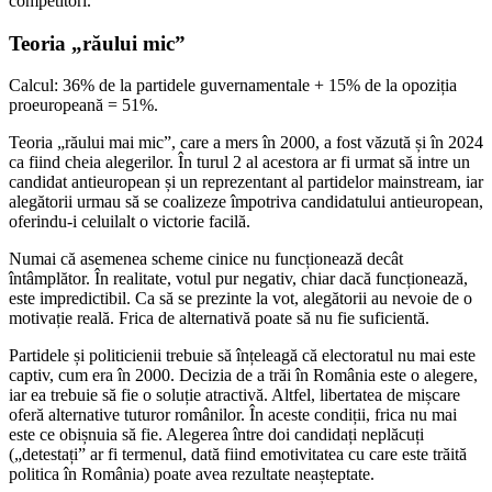
competitori.
Teoria „răului mic”
Calcul: 36% de la partidele guvernamentale + 15% de la opoziția
proeuropeană = 51%.
Teoria „răului mai mic”, care a mers în 2000, a fost văzută și în 2024
ca fiind cheia alegerilor. În turul 2 al acestora ar fi urmat să intre un
candidat antieuropean și un reprezentant al partidelor mainstream, iar
alegătorii urmau să se coalizeze împotriva candidatului antieuropean,
oferindu-i celuilalt o victorie facilă.
Numai că asemenea scheme cinice nu funcționează decât
întâmplător. În realitate, votul pur negativ, chiar dacă funcționează,
este impredictibil. Ca să se prezinte la vot, alegătorii au nevoie de o
motivație reală. Frica de alternativă poate să nu fie suficientă.
Partidele și politicienii trebuie să înțeleagă că electoratul nu mai este
captiv, cum era în 2000. Decizia de a trăi în România este o alegere,
iar ea trebuie să fie o soluție atractivă. Altfel, libertatea de mișcare
oferă alternative tuturor românilor. În aceste condiții, frica nu mai
este ce obișnuia să fie. Alegerea între doi candidați neplăcuți
(„detestați” ar fi termenul, dată fiind emotivitatea cu care este trăită
politica în România) poate avea rezultate neașteptate.