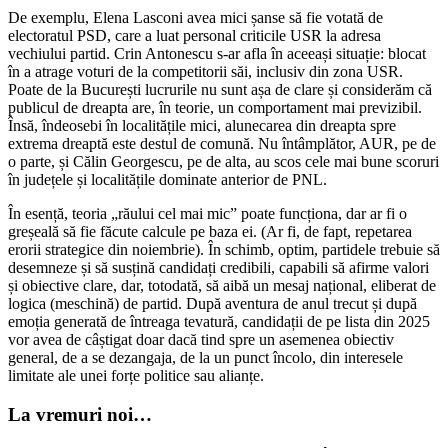
De exemplu, Elena Lasconi avea mici șanse să fie votată de
electoratul PSD, care a luat personal criticile USR la adresa
vechiului partid. Crin Antonescu s-ar afla în aceeași situație: blocat
în a atrage voturi de la competitorii săi, inclusiv din zona USR.
Poate de la București lucrurile nu sunt așa de clare și considerăm că
publicul de dreapta are, în teorie, un comportament mai previzibil.
Însă, îndeosebi în localitățile mici, alunecarea din dreapta spre
extrema dreaptă este destul de comună. Nu întâmplător, AUR, pe de
o parte, și Călin Georgescu, pe de alta, au scos cele mai bune scoruri
în județele și localitățile dominate anterior de PNL.
În esență, teoria „răului cel mai mic” poate funcționa, dar ar fi o
greșeală să fie făcute calcule pe baza ei. (Ar fi, de fapt, repetarea
erorii strategice din noiembrie). În schimb, optim, partidele trebuie să
desemneze și să susțină candidați credibili, capabili să afirme valori
și obiective clare, dar, totodată, să aibă un mesaj național, eliberat de
logica (meschină) de partid. După aventura de anul trecut și după
emoția generată de întreaga tevatură, candidații de pe lista din 2025
vor avea de câștigat doar dacă tind spre un asemenea obiectiv
general, de a se dezangaja, de la un punct încolo, din interesele
limitate ale unei forțe politice sau alianțe.
La vremuri noi…