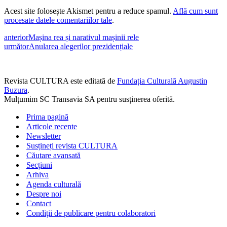
Acest site folosește Akismet pentru a reduce spamul.
Află cum sunt
procesate datele comentariilor tale
.
anterior
Mașina rea și narativul mașinii rele
următor
Anularea alegerilor prezidențiale
Revista CULTURA este editată de
Fundația Culturală Augustin
Buzura
.
Mulțumim SC Transavia SA pentru susținerea oferită.
Prima pagină
Articole recente
Newsletter
Susțineți revista CULTURA
Căutare avansată
Secțiuni
Arhiva
Agenda culturală
Despre noi
Contact
Condiții de publicare pentru colaboratori