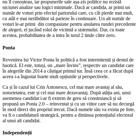
nu îl cunoșteau, iar propunerile sale așa-zis politice nu rezistă
niciunei analize sau logici minimale. Dacă ar candida, ar primi un
număr de voturi prin efectul pariorului care, cu cât pierde mai mult,
cu atât e mai nerăbdător să parieze în continuare. Un alt număr de
voturi le-ar primi din compasiune pentru anularea rundei precedente
de alegeri, el jucând rolul de victimă a sistemului. Dar, cu toate
acestea, probabilitatea de a intra în turul 2 tinde către zero.
Ponta
Revenirea lui Victor Ponta în politică a fost intermitentă și destul de
haotică. El este, totuși, un „mare învins”, respectiv un candidat care
în alegerile din 2014 a câștigat primul tur. Însă ceea ce a făcut după
aceea i-a îngustat foarte mult opțiunile și perspectivele.
Ca și în cazul lui Crin Antonescu, cel mai mare avantaj al său,
notorietatea, este și cel mai mare dezavantaj. După atâția ani, unui
asemenea candidat i-ar fi extrem de greu să construiască și să
propună un Ponta 2.0 – reinventat și cu un viitor care să nu decurgă
în mod direct din propriul trecut. Dacă numele său va exista pe liste,
va fi o candidatură strategică, pentru a diminua potențialul electoral
al unui alt candidat.
Independenții