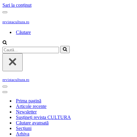
Sari la conținut
Meniu
de
revistacultura.ro
navigare
Căutare
Caută...
revistacultura.ro
Meniu
de
Meniu
navigare
de
Prima pagină
navigare
Articole recente
Newsletter
Susțineți revista CULTURA
Căutare avansată
Secțiuni
Arhiva