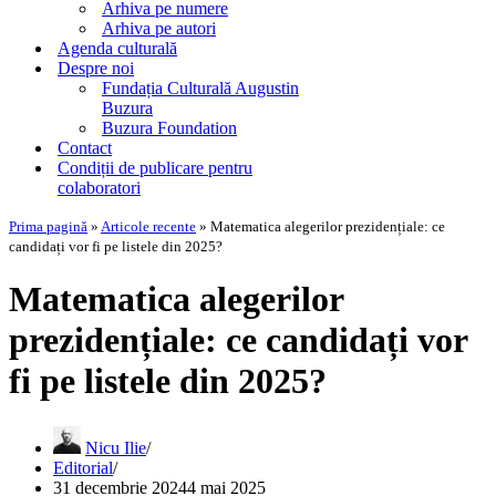
Arhiva pe numere
Arhiva pe autori
Agenda culturală
Despre noi
Fundația Culturală Augustin
Buzura
Buzura Foundation
Contact
Condiții de publicare pentru
colaboratori
Prima pagină
»
Articole recente
»
Matematica alegerilor prezidențiale: ce
candidați vor fi pe listele din 2025?
Matematica alegerilor
prezidențiale: ce candidați vor
fi pe listele din 2025?
Nicu Ilie
Editorial
31 decembrie 2024
4 mai 2025