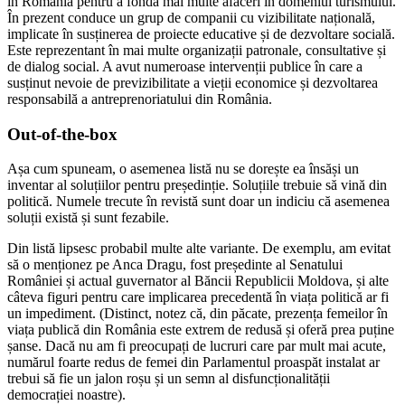
în România pentru a fonda mai multe afaceri în domeniul turismului.
În prezent conduce un grup de companii cu vizibilitate națională,
implicate în susținerea de proiecte educative și de dezvoltare socială.
Este reprezentant în mai multe organizații patronale, consultative și
de dialog social. A avut numeroase intervenții publice în care a
susținut nevoie de previzibilitate a vieții economice și dezvoltarea
responsabilă a antreprenoriatului din România.
Out-of-the-box
Așa cum spuneam, o asemenea listă nu se dorește ea însăși un
inventar al soluțiilor pentru președinție. Soluțiile trebuie să vină din
politică. Numele trecute în revistă sunt doar un indiciu că asemenea
soluții există și sunt fezabile.
Din listă lipsesc probabil multe alte variante. De exemplu, am evitat
să o menționez pe Anca Dragu, fost președinte al Senatului
României și actual guvernator al Băncii Republicii Moldova, și alte
câteva figuri pentru care implicarea precedentă în viața politică ar fi
un impediment. (Distinct, notez că, din păcate, prezența femeilor în
viața publică din România este extrem de redusă și oferă prea puține
șanse. Dacă nu am fi preocupați de lucruri care par mult mai acute,
numărul foarte redus de femei din Parlamentul proaspăt instalat ar
trebui să fie un jalon roșu și un semn al disfuncționalității
democrației noastre).