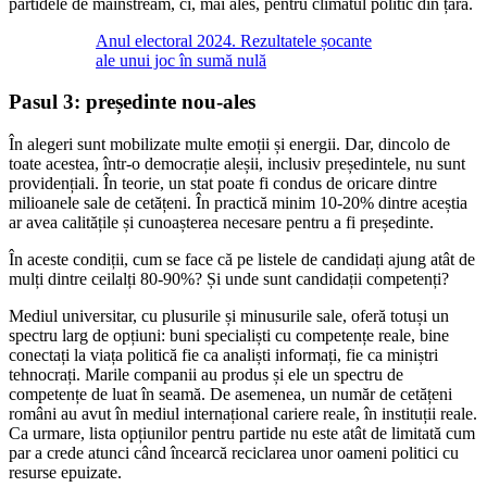
partidele de mainstream, ci, mai ales, pentru climatul politic din țară.
Anul electoral 2024. Rezultatele șocante
ale unui joc în sumă nulă
Pasul 3: președinte nou-ales
În alegeri sunt mobilizate multe emoții și energii. Dar, dincolo de
toate acestea, într-o democrație aleșii, inclusiv președintele, nu sunt
providențiali. În teorie, un stat poate fi condus de oricare dintre
milioanele sale de cetățeni. În practică minim 10-20% dintre aceștia
ar avea calitățile și cunoașterea necesare pentru a fi președinte.
În aceste condiții, cum se face că pe listele de candidați ajung atât de
mulți dintre ceilalți 80-90%? Și unde sunt candidații competenți?
Mediul universitar, cu plusurile și minusurile sale, oferă totuși un
spectru larg de opțiuni: buni specialiști cu competențe reale, bine
conectați la viața politică fie ca analiști informați, fie ca miniștri
tehnocrați. Marile companii au produs și ele un spectru de
competențe de luat în seamă. De asemenea, un număr de cetățeni
români au avut în mediul internațional cariere reale, în instituții reale.
Ca urmare, lista opțiunilor pentru partide nu este atât de limitată cum
par a crede atunci când încearcă reciclarea unor oameni politici cu
resurse epuizate.