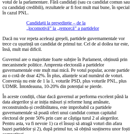
votul de la parlamentare. Fără candidați (sau cu candidat comun sau
cu candidați credibili), rezultatele ar fi fost mult mai bune, în special
în cazul PNL.
Candidații la președinție – de la
„locomotivă” la „remorcă” a partidelor
Dacă nu vor repeta aceleași greșeli, partidele guvernamentale vor
trece cu ușurință un candidat de primul tur. Cel de al doilea tur este,
însă, mult mai dificil.
Guvernul are o majoritate foarte subțire în Parlament, obținută prin
mecanismele politice. Amprenta electorală a partidelor
guvernamentale este mult mai mică. Pe votul popular, aceste partide
au o cotă de doar 42%. În plus, alianțele scad numărul de voturi.
Conversia nu este de 1 la 1, voturile PSD, plus voturile PNL, plus
UDMR. Întotdeauna, 10-20% din potențial se pierde.
În aceste condiții, chiar dacă guvernul ar performa excelent până la
data alegerilor și ar iniția măsuri și reforme lung amânate,
reconstruindu-și credibilitatea, este improbabil ca partidele
guvernamentale să poată oferi unui candidat comun capitalul
electoral de peste 50% prin care ar câștiga turul 2 al alegerilor.
Pentru asta, va fi nevoie 1) ca el însuși să atragă voturi din afara
bazei partidelor și 2), după primul tur, să obțină susținerea unor foști