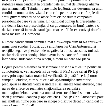
stabilirea unui candidat la prezidențiale asumat de întreaga alianță
guvernamentală. Tehnic, nu are nicio legătură, dar desemnarea unui
candidat comun a fost văzută ca o cale pentru a evita ca forțele din
arcul guvernamental să se atace între ele pe durata campaniei
prezidențiale care va să vină. Un candidat comun la președinție nu
are deci a face cu președinția, ci cu guvernarea. În bună parte, e o
decizie corectă întrucât statul (puterea) se află în executiv și doar în
mică măsură la Cotroceni.
Numele candidatului comun a fost ales – după cum ni s-a spus – în
urma unui sondaj. Totuși, după anunțarea lui Crin Antonescu și
reacțiile negative și extrem de negative la adresa acestuia, îmi este
neclar dacă acest sondaj chiar a avut loc și care ar fi putut fi
întrebările. Judecând după reacții, nimeni nu pare să-l placă.
Logica pentru o asemenea desemnare a fost de a avea un politician
cu notorietate, vag acceptat și de votanții PSD și de cei ai PNL și
care, prin capacitatea oratorică verificată, să poată face față unor
campanii ciudate, cum sunt cele ale așa-numiților suveraniști,
predispuși să discute verzi și uscate și să lanseze teme absurde, care
nu au de-a face cu realitatea (naționalizarea parțială a
multinaționalelor, inventarea unui sistem social local și nemaivăzut,
dacii și romanii, cânepa și apa etc. etc.). Totuși: Crin Antonescu pare
mai mult un nume prin care să începi o discuție decât un candidat cu
care să mergi în finală.