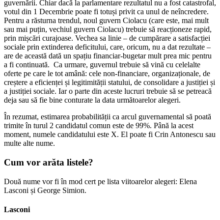
guvernării. Chiar dacă la parlamentare rezultatul nu a fost catastrofal,
votul din 1 Decembrie poate fi totuși privit ca unul de neîncredere.
Pentru a răsturna trendul, noul guvern Ciolacu (care este, mai mult
sau mai puțin, vechiul guvern Ciolacu) trebuie să reacționeze rapid,
prin mișcări curajoase. Vechea sa linie – de cumpărare a satisfacției
sociale prin extinderea deficitului, care, oricum, nu a dat rezultate –
are de această dată un spațiu financiar-bugetar mult prea mic pentru
a fi continuată. Ca urmare, guvernul trebuie să vină cu celelalte
oferte pe care le tot amână: cele non-financiare, organizaționale, de
creștere a eficienței și legitimității statului, de consolidare a justiției și
a justiției sociale. Iar o parte din aceste lucruri trebuie să se petreacă
deja sau să fie bine conturate la data următoarelor alegeri.
În rezumat, estimarea probabilității ca arcul guvernamental să poată
trimite în turul 2 candidatul comun este de 99%. Până la acest
moment, numele candidatului este X. El poate fi Crin Antonescu sau
multe alte nume.
Cum vor arăta listele?
Două nume vor fi în mod cert pe lista viitoarelor alegeri: Elena
Lasconi și George Simion.
Lasconi