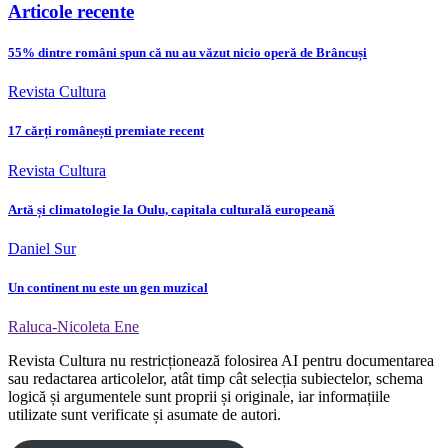
Articole recente
55% dintre români spun că nu au văzut nicio operă de Brâncuși
Revista Cultura
17 cărți românești premiate recent
Revista Cultura
Artă și climatologie la Oulu, capitala culturală europeană
Daniel Sur
Un continent nu este un gen muzical
Raluca-Nicoleta Ene
Revista Cultura nu restricționează folosirea AI pentru documentarea
sau redactarea articolelor, atât timp cât selecția subiectelor, schema
logică și argumentele sunt proprii și originale, iar informațiile
utilizate sunt verificate și asumate de autori.