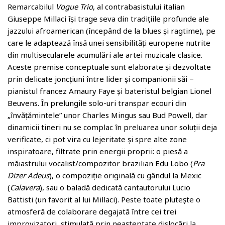
Remarcabilul
Vogue Trio
, al contrabasistului italian
Giuseppe Millaci își trage seva din tradițiile profunde ale
jazzului afroamerican (începând de la blues și ragtime), pe
care le adaptează însă unei sensibilități europene nutrite
din multisecularele acumulări ale artei muzicale clasice.
Aceste premise conceptuale sunt elaborate și dezvoltate
prin delicate joncțiuni între lider și companionii săi −
pianistul francez Amaury Faye și bateristul belgian Lionel
Beuvens. În prelungile solo-uri transpar ecouri din
„învățămintele” unor Charles Mingus sau Bud Powell, dar
dinamicii tineri nu se complac în preluarea unor soluții deja
verificate, ci pot vira cu lejeritate și spre alte zone
inspiratoare, filtrate prin energii proprii: o piesă a
măiastrului vocalist/compozitor brazilian Edu Lobo (
Pra
Dizer Adeus
), o compoziție originală cu gândul la Mexic
(
Calavera
), sau o baladă dedicată cantautorului Lucio
Battisti (un favorit al lui Millaci). Peste toate plutește o
atmosferă de colaborare degajată între cei trei
improvizatori, stimulată prin neașteptate dislocări la