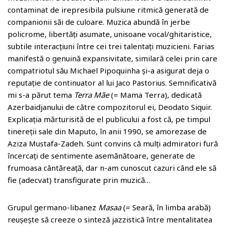
contaminat de irepresibila pulsiune ritmică generată de
companionii săi de culoare. Muzica abundă în jerbe
policrome, libertăți asumate, unisoane vocal/ghitaristice,
subtile interacțiuni între cei trei talentați muzicieni. Farias
manifestă o genuină expansivitate, similară celei prin care
compatriotul său Michael Pipoquinha și-a asigurat deja o
reputație de continuator al lui Jaco Pastorius. Semnificativă
mi s-a părut tema
Terra Mãe
(= Mama Terra), dedicată
Azerbaidjanului de către compozitorul ei, Deodato Siquir.
Explicația mărturisită de el publicului a fost că, pe timpul
tinereții sale din Maputo, în anii 1990, se amorezase de
Aziza Mustafa-Zadeh. Sunt convins că mulți admiratori fură
încercați de sentimente asemănătoare, generate de
frumoasa cântăreață, dar n-am cunoscut cazuri când ele să
fie (adecvat) transfigurate prin muzică…
Grupul germano-libanez
Masaa
(= Seară, în limba arabă)
reușește să creeze o sinteză jazzistică între mentalitatea