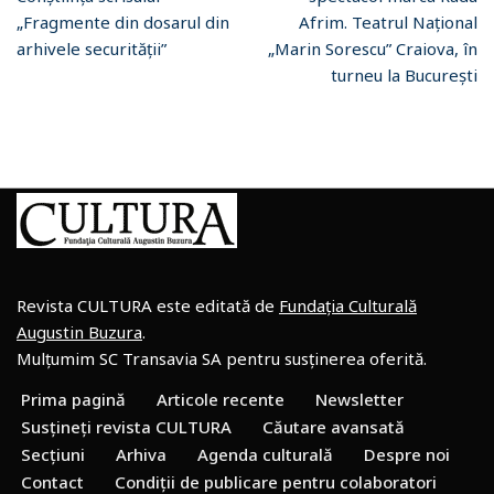
„Fragmente din dosarul din
Afrim. Teatrul Național
arhivele securității”
„Marin Sorescu” Craiova, în
turneu la București
Revista CULTURA este editată de
Fundația Culturală
Augustin Buzura
.
Mulțumim SC Transavia SA pentru susținerea oferită.
Prima pagină
Articole recente
Newsletter
Susțineți revista CULTURA
Căutare avansată
Secțiuni
Arhiva
Agenda culturală
Despre noi
Contact
Condiții de publicare pentru colaboratori