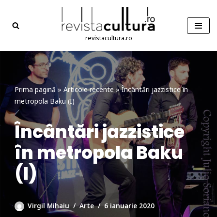
Sari
la
revistacultura.ro
conținut
Prima pagină
»
Articole recente
»
Încântări jazzistice în
metropola Baku (I)
Încântări jazzistice
în metropola Baku
(I)
Virgil Mihaiu
Arte
6 ianuarie 2020