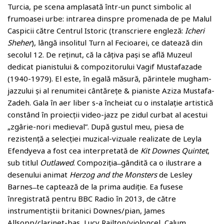
Turcia, pe scena amplasată într-un punct simbolic al
frumoasei urbe: intrarea dinspre promenada de pe Malul
Caspicii către Centrul Istoric (transcriere engleză:
Icheri
Sheher
), lângă insolitul Turn al Fecioarei, ce datează din
secolul 12. De reținut, că la câțiva pași se află Muzeul
dedicat pianistului & compozitorului Vagif Mustafazade
(1940-1979). El este, în egală măsură, părintele mugham-
jazzului și al renumitei cântărețe & pianiste Aziza Mustafa-
Zadeh. Gala în aer liber s-a încheiat cu o instalație artistică
constând în proiecții video-jazz pe zidul curbat al acestui
„zgârie-nori medieval”. După gustul meu, piesa de
rezistență a selecției muzical-vizuale realizate de Leyla
Efendyeva a fost cea interpretată de
Kit Downes Quintet
,
sub titlul
Outlawed
. Compoziția ̶ gândită ca o ilustrare a
desenului animat
Herzog and the Monsters
de Lesley
Barnes ̶ te captează de la prima audiție. Ea fusese
înregistrată pentru BBC Radio în 2013, de către
instrumentiștii britanici Downes/pian, James
Allsopp/clarinet-bas, Lucy Railton/violoncel, Calum