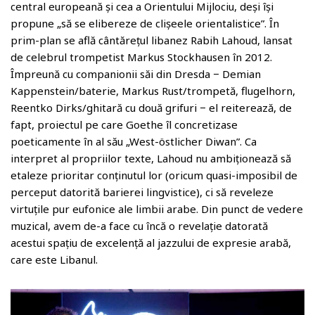
central europeană și cea a Orientului Mijlociu, deși își
propune „să se elibereze de clișeele orientalistice”. În
prim-plan se află cântărețul libanez Rabih Lahoud, lansat
de celebrul trompetist Markus Stockhausen în 2012.
Împreună cu companionii săi din Dresda − Demian
Kappenstein/baterie, Markus Rust/trompetă, flugelhorn,
Reentko Dirks/ghitară cu două grifuri − el reiterează, de
fapt, proiectul pe care Goethe îl concretizase
poeticamente în al său „West-östlicher Diwan”. Ca
interpret al propriilor texte, Lahoud nu ambiționează să
etaleze prioritar conținutul lor (oricum quasi-imposibil de
perceput datorită barierei lingvistice), ci să reveleze
virtuțile pur eufonice ale limbii arabe. Din punct de vedere
muzical, avem de-a face cu încă o revelație datorată
acestui spațiu de excelență al jazzului de expresie arabă,
care este Libanul.