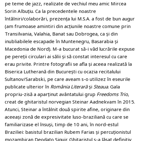
pe teme de jazz, realizate de vechiul meu amic Mircea
Sorin Albuțiu. Ca la precedentele noastre
întâlniri/colaborări, prezența lui M.S.A. a fost de bun augur
(am frumoase amintiri din acțiunile noastre comune prin
Transilvania, Valahia, Banat sau Dobrogea, ca și din
inubliabilele escapade în Muntenegru, Basarabia și
Macedonia de Nord). M-a bucurat să-i văd lucrările expuse
pe pereții circulari ai sălii și să constat interesul cu care
erau privite. Printre fotografii se afla și aceea realizată la
Biserica Lutherană din București cu ocazia recitalului
Sultanov/Sarabski, pe care aveam s-o utilizez în eseurile
publicate ulterior în
România Literară
și
Steaua
. Gala
propriu-zisă a aparținut avântatului grup
Freedoms Trio
,
creat de ghitaristul norvegian Steinar Aadnekvam în 2015.
Atunci, Steinar a întâlnit două spirite afine, originare din
aceeași zonă de expresivitate luso-braziliană cu care se
familiarizase el însuși, timp de 10 ani, în nord-estul
Braziliei: basistul brazilian Rubem Farias și percuționistul
mozambican Deodato Siquir. Ghitaristul s-a lăsat definitiv