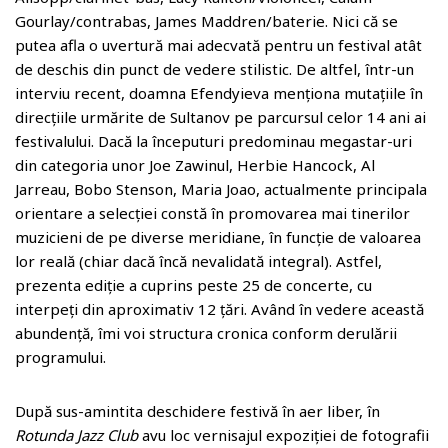
Gourlay/contrabas, James Maddren/baterie. Nici că se
putea afla o uvertură mai adecvată pentru un festival atât
de deschis din punct de vedere stilistic. De altfel, într-un
interviu recent, doamna Efendyieva menționa mutațiile în
direcțiile urmărite de Sultanov pe parcursul celor 14 ani ai
festivalului. Dacă la începuturi predominau megastar-uri
din categoria unor Joe Zawinul, Herbie Hancock, Al
Jarreau, Bobo Stenson, Maria Joao, actualmente principala
orientare a selecției constă în promovarea mai tinerilor
muzicieni de pe diverse meridiane, în funcție de valoarea
lor reală (chiar dacă încă nevalidată integral). Astfel,
prezenta ediție a cuprins peste 25 de concerte, cu
interpeți din aproximativ 12 țări. Având în vedere această
abundență, îmi voi structura cronica conform derulării
programului.
După sus-amintita deschidere festivă în aer liber, în
Rotunda Jazz Club
avu loc vernisajul expoziției de fotografii