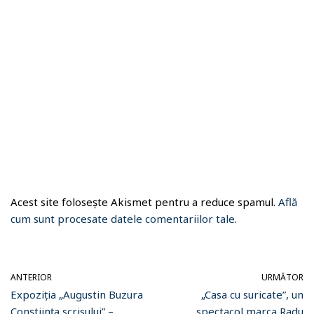
Acest site folosește Akismet pentru a reduce spamul.
Află
cum sunt procesate datele comentariilor tale
.
ANTERIOR
URMĂTOR
Expoziția „Augustin Buzura
„Casa cu suricate”, un
Conștiința scrisului” –
spectacol marca Radu