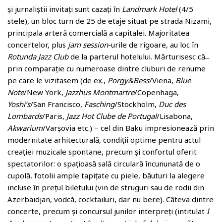
și jurnaliștii invitați sunt cazați în
Landmark Hotel
(4/5
stele), un bloc turn de 25 de etaje situat pe strada Nizami,
principala arteră comercială a capitalei. Majoritatea
concertelor, plus
jam session
-urile de rigoare, au loc în
Rotunda Jazz Club
de la parterul hotelului. Mărturisesc că ̶
prin comparație cu numeroase dintre cluburi de renume
pe care le vizitasem (de ex.,
Porgy&Bess
/Viena,
Blue
Note
/New York,
Jazzhus Montmartre
/Copenhaga,
Yoshi’s
/San Francisco,
Fasching
/Stockholm,
Duc des
Lombards
/Paris,
Jazz Hot Clube de Portugal
/Lisabona,
Akwarium
/Varșovia etc.) − cel din Baku impresionează prin
modernitate arhitecturală, condiții optime pentru actul
creației muzicale spontane, precum și confortul oferit
spectatorilor: o spațioasă sală circulară încununată de o
cupolă, fotolii ample tapițate cu piele, băuturi la alegere
incluse în prețul biletului (vin de struguri sau de rodii din
Azerbaidjan, vodcă, cocktailuri, dar nu bere). Câteva dintre
concerte, precum și concursul junilor interpreți (intitulat
I