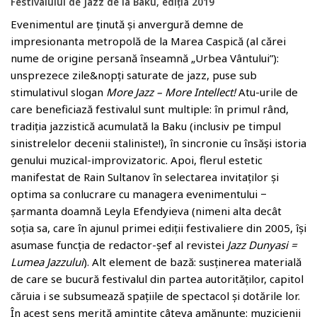
Festivalului de Jazz de la Baku, ediția 2019
Evenimentul are ținută și anvergură demne de
impresionanta metropolă de la Marea Caspică (al cărei
nume de origine persană înseamnă „Urbea Vântului”):
unsprezece zile&nopți saturate de jazz, puse sub
stimulativul slogan
More Jazz – More Intellect!
Atu-urile de
care beneficiază festivalul sunt multiple: în primul rând,
tradiția jazzistică acumulată la Baku (inclusiv pe timpul
sinistrelelor decenii staliniste!), în sincronie cu însăși istoria
genului muzical-improvizatoric. Apoi, flerul estetic
manifestat de Rain Sultanov în selectarea invitaților și
optima sa conlucrare cu managera evenimentului −
șarmanta doamnă Leyla Efendyieva (nimeni alta decât
soția sa, care în ajunul primei ediții festivaliere din 2005, își
asumase funcția de redactor-șef al revistei
Jazz Dunyasi =
Lumea Jazzului
). Alt element de bază: susținerea materială
de care se bucură festivalul din partea autorităților, capitol
căruia i se subsumează spațiile de spectacol și dotările lor.
În acest sens merită amintite câteva amănunte: muzicienii