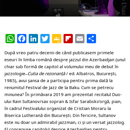
W
F
Li
T
G
Fl
E
P
h
a
n
w
o
ip
m
ar
După vreo patru decenii de când publicasem primele
at
c
k
itt
o
b
ai
ta
eseuri în limba română despre jazzul din Azerbaidjan (unul
s
e
e
e
gl
o
l
je
chiar sub formă de capitol al volumului meu de debut în
A
b
dI
r
e
ar
az
jazzologie ̶
Cutia de rezonanță
/ ed. Albatros, București,
1985), avui șansa de a participa pentru prima dată la
p
o
n
Cl
d
ă
renumitul Festival de Jazz de la Baku. Cum se petrecu
p
o
a
minunea? În primăvara 2019 am prezentat recitalul Duo-
k
ss
ului Rain Sultanov/sax sopran & Isfar Sarabski/orgă, pian,
în cadrul Festivalului organizat de Cristian Moraru la
r
Biserica Lutherană din București. Din fericire, Sultanov
o
este nu doar un admirabil jazzman, ci și un versat jazzolog.
El concepuse capitolul despre Azerbaidjan pentru