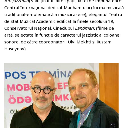
Am Jazzman
) s-au ținut în alte spații, la fel de impunătoare:
Centrul Internațional dedicat Mugham-ului (forma muzicală
tradițional-emblematică a muzicii azere), elegantul Teatru
de Stat Muzical Academic edificat la finele secolului 19,
Conservatorul Național, Cineclubul
Landmark
(filme de
artă, selectate în funcție de caracterul jazzistic al coloanei
sonore, de către coordonatorii Ulvi Mekhti și Rustam
Huseynov).