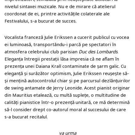
nivelul sintaxei muzicale. Nu e de mirare că atelierul
coordonat de ei, printre activitățile colaterale ale
Festivalului, s-a bucurat de succes.
Vocalista franceză Julie Erikssen a cucerit publicul cu vocea
ei luminoasă, transportându-i parcă pe spectatori în
atmosfera celebrului club parisian
Duc des Lombards
.
Eleganța întregii prestații lăsa impresia că ne aflam în
prezența unei Daiana Krall contaminate de șarm galic. Cu
eleganță și surâzător optimism, Julie Erikssen reușește să-
și mențină autocontrolul chiar și pe parcursul dezlănțuirilor
de swing antamate de Jerry Leonide. Acest pianist originar
din Mauritius etalează, cu multă suplețe, o multitudine de
calități pianistice într-o prezență unitară, ce mă determină
să-l consider drept co-autorul moral al succesului de care
s-a bucurat recitalul.
va urma