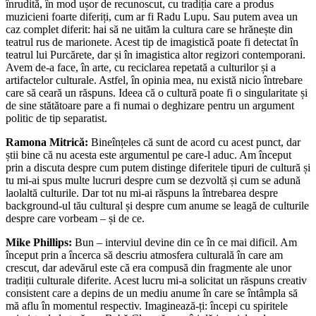
înrudită, în mod ușor de recunoscut, cu tradiția care a produs
muzicieni foarte diferiți, cum ar fi Radu Lupu. Sau putem avea un
caz complet diferit: hai să ne uităm la cultura care se hrănește din
teatrul rus de marionete. Acest tip de imagistică poate fi detectat în
teatrul lui Purcărete, dar și în imagistica altor regizori contemporani.
Avem de-a face, în arte, cu reciclarea repetată a culturilor și a
artifactelor culturale. Astfel, în opinia mea, nu există nicio întrebare
care să ceară un răspuns. Ideea că o cultură poate fi o singularitate și
de sine stătătoare pare a fi numai o deghizare pentru un argument
politic de tip separatist.
Ramona Mitrică:
Bineînțeles că sunt de acord cu acest punct, dar
știi bine că nu acesta este argumentul pe care-l aduc. Am început
prin a discuta despre cum putem distinge diferitele tipuri de cultură și
tu mi-ai spus multe lucruri despre cum se dezvoltă și cum se adună
laolaltă culturile. Dar tot nu mi-ai răspuns la întrebarea despre
background-ul tău cultural și despre cum anume se leagă de culturile
despre care vorbeam – și de ce.
Mike Phillips:
Bun – interviul devine din ce în ce mai dificil. Am
început prin a încerca să descriu atmosfera culturală în care am
crescut, dar adevărul este că era compusă din fragmente ale unor
tradiții culturale diferite. Acest lucru mi-a solicitat un răspuns creativ
consistent care a depins de un mediu anume în care se întâmpla să
mă aflu în momentul respectiv. Imaginează-ți: începi cu spiritele