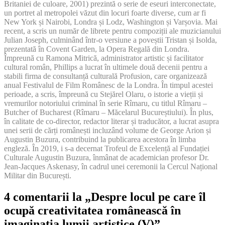
Britaniei de culoare, 2001) prezintă o serie de eseuri interconectate,
un portret al metropolei văzut din locuri foarte diverse, cum ar fi
New York și Nairobi, Londra și Lodz, Washington și Varșovia. Mai
recent, a scris un număr de librete pentru compoziții ale muzicianului
Julian Joseph, culminând într-o versiune a poveștii Tristan și Isolda,
prezentată în Covent Garden, la Opera Regală din Londra.
Împreună cu Ramona Mitrică, administrator artistic și facilitator
cultural român, Phillips a lucrat în ultimele două decenii pentru a
stabili firma de consultanță culturală Profusion, care organizează
anual Festivalul de Film Românesc de la Londra. În timpul acestei
perioade, a scris, împreună cu Stejărel Olaru, o istorie a vieții și
vremurilor notoriului criminal în serie Rîmaru, cu titlul Rîmaru –
Butcher of Bucharest (Rîmaru – Măcelarul Bucureștiului). În plus,
în calitate de co-director, redactor literar și traducător, a lucrat asupra
unei serii de cărți românești incluzând volume de George Arion și
Augustin Buzura, contribuind la publicarea acestora în limba
engleză. În 2019, i s-a decernat Trofeul de Excelență al Fundației
Culturale Augustin Buzura, înmânat de academician profesor Dr.
Jean-Jacques Askenasy, în cadrul unei ceremonii la Cercul Național
Militar din București.
4 comentarii la „Despre locul pe care îl
ocupă creativitatea românească în
imaginația lumii artistice (V)”