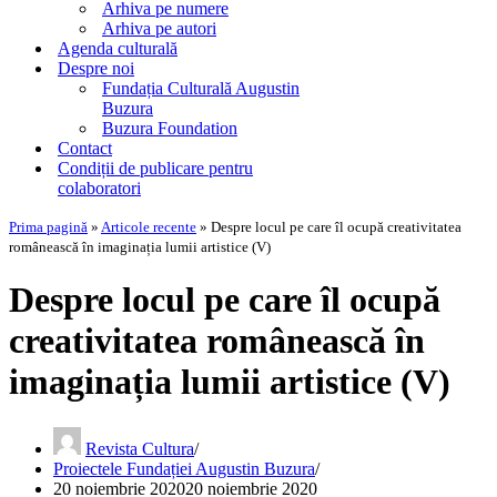
Arhiva pe numere
Arhiva pe autori
Agenda culturală
Despre noi
Fundația Culturală Augustin
Buzura
Buzura Foundation
Contact
Condiții de publicare pentru
colaboratori
Prima pagină
»
Articole recente
»
Despre locul pe care îl ocupă creativitatea
românească în imaginația lumii artistice (V)
Despre locul pe care îl ocupă
creativitatea românească în
imaginația lumii artistice (V)
Revista Cultura
Proiectele Fundației Augustin Buzura
20 noiembrie 2020
20 noiembrie 2020