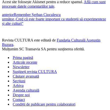
Acest site folosește Akismet pentru a reduce spamul.
Află cum sunt
procesate datele comentariilor tale
.
anterior
Remember Șerban Cioculescu
următor
„Cred că este foarte important ca studenții să experimenteze
și alte culturi”
Revista CULTURA este editată de
Fundația Culturală Augustin
Buzura
.
Mulțumim SC Transavia SA pentru susținerea oferită.
Prima pagină
Articole recente
Newsletter
Susțineți revista CULTURA
Căutare avansată
Secțiuni
Arhiva
Agenda culturală
Despre noi
Contact
Condiții de publicare pentru colaboratori