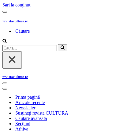
Sari la conținut
Meniu
de
revistacultura.ro
navigare
Căutare
Caută...
revistacultura.ro
Meniu
de
Meniu
navigare
de
Prima pagină
navigare
Articole recente
Newsletter
Susțineți revista CULTURA
Căutare avansată
Secțiuni
Arhiva