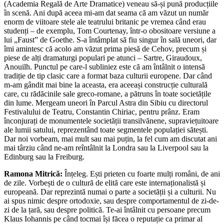
(Academia Regală de Arte Dramatice) veneau să-și pună producțiile
în scenă. Ani după aceea mi-am dat seama că am văzut un număr
enorm de viitoare stele ale teatrului britanic pe vremea când erau
studenți – de exemplu, Tom Courtenay, într-o obositoare versiune a
lui „Faust” de Goethe. S-a întâmplat să fiu singur în sală uneori, dar
îmi amintesc că acolo am văzut prima piesă de Cehov, precum și
piese de alți dramaturgi populari pe atunci – Sartre, Giraudoux,
Anouilh. Punctul pe care-l subliniez este că am întâlnit o intensă
tradiție de tip clasic care a format baza culturii europene. Dar când
m-am gândit mai bine la aceasta, era aceeași construcție culturală
care, cu rădăcinile sale greco-romane, a pătruns în toate societățile
din lume. Mergeam uneori în Parcul Astra din Sibiu cu directorul
Festivalului de Teatru, Constantin Chiriac, pentru prânz. Eram
înconjurați de monumentele societății transilvănene, supraviețuitoare
ale lumii satului, reprezentând toate segmentele populației sătești.
Dar noi vorbeam, mai mult sau mai puțin, la fel cum am discutat ani
mai târziu când ne-am reîntâlnit la Londra sau la Liverpool sau la
Edinburg sau la Freiburg.
Ramona Mitrică:
Înțeleg. Ești prieten cu foarte mulți români, de ani
de zile. Vorbești de o cultură de elită care este internaționalistă și
europeană. Dar reprezintă numai o parte a societății și a culturii. Nu
ai spus nimic despre ortodoxie, sau despre comportamentul de zi-de-
zi de la țară, sau despre politică. Te-ai întâlnit cu persoane precum
Klaus Iohannis pe când tocmai își făcea o reputație ca primar al