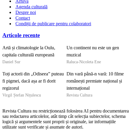
Arhiva
Agenda culturală
Despre noi
Contact
Condiții de publicare pentru colaboratori
Articole recente
Artă și climatologie la Oulu,
Un continent nu este un gen
capitala culturală europeană
muzical
Daniel Sur
Raluca-Nicoleta Ene
Toți actorii din „Odiseea” puteau
Din vară până-n vară: 10 filme
fi pigmei, dacă așa ar fi dorit
românești premiate național și
regizorul
internațional
Virgil Ștefan Nițulescu
Revista Cultura
Revista Cultura nu restricționează folosirea AI pentru documentarea
sau redactarea articolelor, atât timp cât selecția subiectelor, schema
logică și argumentele sunt proprii și originale, iar informațiile
utilizate sunt verificate și asumate de autori.