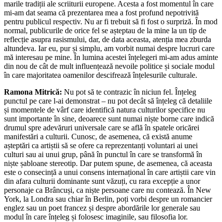
marile tradiții ale scriiturii europene. Acesta a fost momentul în care
mi-am dat seama că prezentarea mea a fost profund nepotrivită
pentru publicul respectiv. Nu ar fi trebuit să fi fost o surpriză. În mod
normal, publicurile de orice fel se așteptau de la mine la un tip de
reflecție asupra rasismului, dar, de data aceasta, atenția mea zburda
altundeva. Iar eu, pur și simplu, am vorbit numai despre lucruri care
mă interesau pe mine. În lumina acestei înțelegeri mi-am adus aminte
din nou de cât de mult influențează nevoile politice și sociale modul
în care majoritatea oamenilor descifrează înțelesurile culturale.
Ramona Mitrică:
Nu pot să te contrazic în niciun fel. Înțeleg
punctul pe care l-ai demonstrat – nu pot decât să înțeleg că detaliile
și momentele de vârf care identifică natura culturilor specifice nu
sunt importante în sine, deoarece sunt numai niște borne care indică
drumul spre adevăruri universale care se află în spatele oricărei
manifestări a culturii. Cunosc, de asemenea, că există anume
așteptări ca artiștii să se ofere ca reprezentanți voluntari ai unei
culturi sau ai unui grup, până în punctul în care se transformă în
niște șabloane stereotip. Dar putem spune, de asemenea, că aceasta
este o consecință a unui consens internațional în care artiștii care vin
din afara culturii dominante sunt văzuți, cu rara excepție a unor
personaje ca Brâncuși, ca niște persoane care nu contează. În New
York, la Londra sau chiar în Berlin, poți vorbi despre un romancier
englez sau un poet francez și despre abordările lor generale sau
modul în care înțeleg și folosesc imaginile, sau filosofia lor.