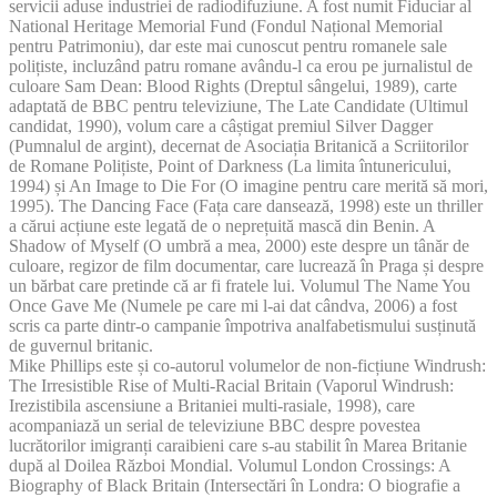
servicii aduse industriei de radiodifuziune. A fost numit Fiduciar al
National Heritage Memorial Fund (Fondul Național Memorial
pentru Patrimoniu), dar este mai cunoscut pentru romanele sale
polițiste, incluzând patru romane avându-l ca erou pe jurnalistul de
culoare Sam Dean: Blood Rights (Dreptul sângelui, 1989), carte
adaptată de BBC pentru televiziune, The Late Candidate (Ultimul
candidat, 1990), volum care a câștigat premiul Silver Dagger
(Pumnalul de argint), decernat de Asociația Britanică a Scriitorilor
de Romane Polițiste, Point of Darkness (La limita întunericului,
1994) și An Image to Die For (O imagine pentru care merită să mori,
1995). The Dancing Face (Fața care dansează, 1998) este un thriller
a cărui acțiune este legată de o neprețuită mască din Benin. A
Shadow of Myself (O umbră a mea, 2000) este despre un tânăr de
culoare, regizor de film documentar, care lucrează în Praga și despre
un bărbat care pretinde că ar fi fratele lui. Volumul The Name You
Once Gave Me (Numele pe care mi l-ai dat cândva, 2006) a fost
scris ca parte dintr-o campanie împotriva analfabetismului susținută
de guvernul britanic.
Mike Phillips este și co-autorul volumelor de non-ficțiune Windrush:
The Irresistible Rise of Multi-Racial Britain (Vaporul Windrush:
Irezistibila ascensiune a Britaniei multi-rasiale, 1998), care
acompaniază un serial de televiziune BBC despre povestea
lucrătorilor imigranți caraibieni care s-au stabilit în Marea Britanie
după al Doilea Război Mondial. Volumul London Crossings: A
Biography of Black Britain (Intersectări în Londra: O biografie a