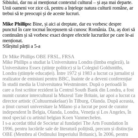
Sibiului, dar nu ai menționat contextul cultural – și așa mai departe.
Unii oameni vor zice că, pentru a înțelege natura culturii române, ar
trebui să te preocupi și de aceste lucruri.
Mike Phillips:
Bine, și aici ai dreptate, dar eu vorbesc despre
punctul în care tocmai începusem să cunosc România. Da, aș dori să
continuăm și să vorbesc exact despre efectele lucrurilor pe care le-ai
menționat.
Sfârșitul părții a 5-a
Dr Mike Phillips OBE FRSL, FRSA
Mike Phillips a studiat la Universitatea Londra (limba engleză), la
Universitatea Essex (științe politice) și la Colegiul Goldsmiths,
Londra (științele educației). Între 1972 și 1983 a lucrat ca jurnalist și
realizator de emisiuni pentru BBC, înainte de a deveni conferențiar
în studii media la Universitatea Westminster. După o perioadă în
care a fost scriitor rezident la Centrul South Bank din Londra, a fost
numit curator intercultural la Muzeul Tate Britain, iar apoi a lucrat ca
director artistic (Cultuurmakelaar) în Tilburg, Olanda. După aceasta,
a ținut cursuri universitare la Milano și a lucrat pe post de curator
independent în Belgia, Olanda, Londra, Veneția și Los Angeles, în
mod special cu artistul belgian Koen Vanmechelen.
I s-a acordat titlul de Societar al fundației The Arts Foundation în
1996, pentru lucrările sale de literatură polițistă, precum și distincția
OBE (Membru al Ordinului Imperiului Britanic), în 2006, pentru