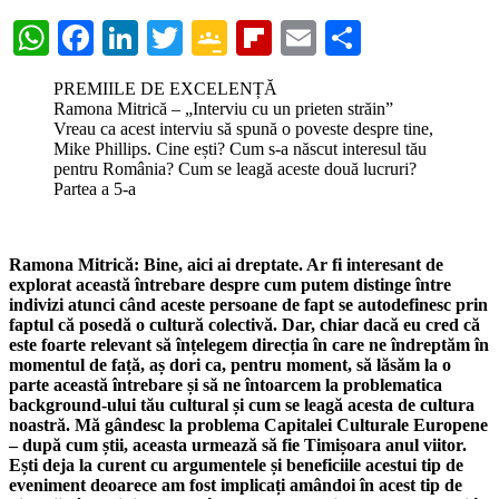
WhatsApp
Facebook
LinkedIn
Twitter
Google
Flipboard
Email
Partajeaz
Classroom
PREMIILE DE EXCELENȚĂ
Ramona Mitrică – „Interviu cu un prieten străin”
Vreau ca acest interviu să spună o poveste despre tine,
Mike Phillips. Cine ești? Cum s-a născut interesul tău
pentru România? Cum se leagă aceste două lucruri?
Partea a 5-a
Ramona Mitrică: Bine, aici ai dreptate. Ar fi interesant de
explorat această întrebare despre cum putem distinge între
indivizi atunci când aceste persoane de fapt se autodefinesc prin
faptul că posedă o cultură colectivă. Dar, chiar dacă eu cred că
este foarte relevant să înțelegem direcția în care ne îndreptăm în
momentul de față, aș dori ca, pentru moment, să lăsăm la o
parte această întrebare și să ne întoarcem la problematica
background-ului tău cultural și cum se leagă acesta de cultura
noastră. Mă gândesc la problema Capitalei Culturale Europene
– după cum știi, aceasta urmează să fie Timișoara anul viitor.
Ești deja la curent cu argumentele și beneficiile acestui tip de
eveniment deoarece am fost implicați amândoi în acest tip de