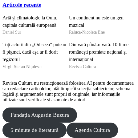
Articole recente
Artă și climatologie la Oulu,
Un continent nu este un gen
capitala culturală europeană
muzical
Daniel Sur
Raluca-Nicoleta Ene
Toți actorii din „Odiseea” puteau
Din vară până-n vară: 10 filme
fi pigmei, dacă așa ar fi dorit
românești premiate național și
regizorul
internațional
Virgil Ștefan Nițulescu
Revista Cultura
Revista Cultura nu restricționează folosirea AI pentru documentarea
sau redactarea articolelor, atât timp cât selecția subiectelor, schema
logică și argumentele sunt proprii și originale, iar informațiile
utilizate sunt verificate și asumate de autori.
Fundația Augustin Buzura
5 minute de literatură
Agenda Cultura