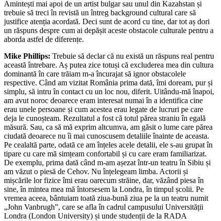
Amintești mai apoi de un artist bulgar sau unul din Kazahstan și
trebuie să treci în revistă un întreg background cultural care să
justifice atenția acordată. Deci sunt de acord cu tine, dar tot aș dori
un răspuns despre cum ai depășit aceste obstacole culturale pentru a
aborda astfel de diferențe.
Mike Phillips:
Trebuie să declar că nu există un răspuns real pentru
această întrebare. Aș putea zice totuși că excluderea mea din cultura
dominantă în care trăiam m-a încurajat să ignor obstacolele
respective. Când am vizitat România prima dată, îmi doream, pur și
simplu, să intru în contact cu un loc nou, diferit. Uitându-mă înapoi,
am avut noroc deoarece eram interesat numai în a identifica cine
erau unele persoane și cum acestea erau legate de lucruri pe care
deja le cunoșteam. Rezultatul a fost că totul părea straniu în egală
măsură. Sau, ca să mă exprim altcumva, am găsit o lume care părea
ciudată deoarece nu îi mai cunoscusem detaliile înainte de aceasta.
Pe cealaltă parte, odată ce am înțeles acele detalii, ele s-au grupat în
tipare cu care mă simțeam confortabil și cu care eram familiarizat.
De exemplu, prima dată când m-am așezat într-un teatru în Sibiu și
am văzut o piesă de Cehov. Nu înțelegeam limba. Actorii și
mișcările lor fizice îmi erau oarecum străine, dar, văzând piesa în
sine, în mintea mea mă întorsesem la Londra, în timpul școlii. Pe
vremea aceea, bântuiam toată ziua-bună ziua pe la un teatru numit
„John Vanbrugh”, care se afla în cadrul campusului Universității
Londra (London University) și unde studenții de la RADA