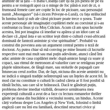
animiste de la țară – o Babă Cloanță care își dă jos pielea de pe ea
pentru a se rostogoli apoi ca o minge de foc până-n zori de zi, o
frumoasă femeie care are copite în loc de picioare, sau personajul
numit „Moongazer” (să-i zicem Privește-n-Lună), cu fața strălucind
în lumina lunii și sub ale cărui picioare poate trece o șosea. Toate
aceste personaje ale imaginației copilăriei mele au coexistat și s-au
confruntat cu Iisus și cu Moș Crăciun. Acum că am spus lucrurile
acestea, îmi pot imagina că imediat va apărea și un idiot care să
declare că „tipul ăsta e un scriitor ieșit dintr-o cultură cvasi-africană
dominată de fantezii animiste și vise spiritualiste”. Probabil va
construi din povestea asta un argument central pentru o teză de
doctorat. Aș putea chiar să mă conving pe mine însumi că lucrurile
respective sunt mai mult sau mai puțin adevărate, atunci când îmi
aduc aminte de casa copilăriei mele: după-amieze lungi cu soare și
copaci, sau ritmul de metronom al valurilor care se retrăgeau peste
plajele nămoloase, de lângă mare, sau stolurile de papagali care
întunecau cerul zorilor. Dar, de fapt, niciuna din aceste amintiri nu
ne indică o singură tradiție neîntreruptă sau un înțeles de acest fel. În
mod clar nu constituie o cultură în cadrul căreia ar fi fost posibil să
rămâi închis, sau care să te hrănească. Dacă te gândești puțin,
problema devine imediat vizibilă, deoarece următoarea mea
experiență culturală a avut de-a face cu lectura romanelor thriller
găsite pe masa din bucătărie a vecinului nostru, un hindus. Aceste
cărți vorbeau despre Los Angeles și New York, folosind o limbă
engleză care nu îmi era familiară, descriind structuri civice și