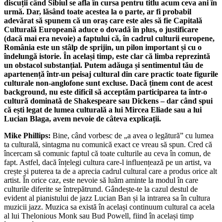
discuții când Sibiul se afla în cursa pentru titlu acum ceva ani în
urmă. Dar, lăsând toate acestea la o parte, ar fi probabil
adevărat să spunem că un oraș care este ales să fie Capitală
Culturală Europeană aduce o dovadă în plus, o justificare
(dacă mai era nevoie) a faptului că, în cadrul culturii europene,
România este un stâlp de sprijin, un pilon important și cu o
îndelungă istorie. În același timp, este clar că limba reprezintă
un obstacol substanțial. Putem adăuga și sentimentul tău de
apartenență într-un peisaj cultural din care practic toate figurile
culturale non-anglofone sunt excluse. Dacă ținem cont de acest
background, nu este dificil să acceptăm participarea ta într-o
cultură dominată de Shakespeare sau Dickens – dar când spui
că ești legat de lumea culturală a lui Mircea Eliade sau a lui
Lucian Blaga, avem nevoie de câteva explicații.
Mike Phillips:
Bine, când vorbesc de „a avea o legătură” cu lumea
ta culturală, sintagma nu comunică exact ce vreau să spun. Cred că
încercam să comunic faptul că toate culturile au ceva în comun, de
fapt. Astfel, dacă înțelegi cultura care-l influențează pe un artist, va
crește și puterea ta de a aprecia cadrul cultural care a produs orice alt
artist. În orice caz, este nevoie să luăm aminte la modul în care
culturile diferite se întrepătrund. Gândește-te la cazul destul de
evident al pianistului de jazz Lucian Ban și la intrarea sa în cultura
muzicii jazz. Muzica sa există în același continuum cultural ca acela
al lui Thelonious Monk sau Bud Powell, fiind în același timp