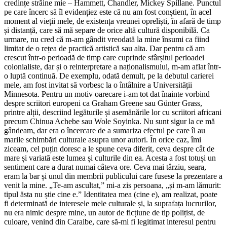
credințe străine mie – Hammett, Chandler, Mickey Spillane. Punctul
pe care încerc să îl evidențiez este că nu am fost conștient, în acel
moment al vieții mele, de existența vreunei opreliști, în afară de timp
și distanță, care să mă separe de orice altă cultură disponibilă. Ca
urmare, nu cred că m-am gândit vreodată la mine însumi ca fiind
limitat de o rețea de practică artistică sau alta. Dar pentru că am
crescut într-o perioadă de timp care cuprinde sfârșitul perioadei
colonialiste, dar și o reinterpretare a naționalismului, m-am aflat într-
o luptă continuă. De exemplu, odată demult, pe la debutul carierei
mele, am fost invitat să vorbesc la o întâlnire a Universității
Minnesota. Pentru un motiv oarecare i-am tot dat înainte vorbind
despre scriitori europeni ca Graham Greene sau Günter Grass,
printre alții, descriind legăturile și asemănările lor cu scriitori africani
precum Chinua Achebe sau Wole Soyinka. Nu sunt sigur la ce mă
gândeam, dar era o încercare de a sumariza efectul pe care îl au
marile schimbări culturale asupra unor autori. În orice caz, îmi
ziceam, cel puțin doresc a le spune ceva diferit, ceva despre cât de
mare și variată este lumea și culturile din ea. Acesta a fost totuși un
sentiment care a durat numai câteva ore. Ceva mai târziu, seara,
eram la bar și unul din membrii publicului care fusese la prezentare a
venit la mine. „Te-am ascultat,” mi-a zis persoana, „și m-am lămurit:
tipul ăsta nu știe cine e.” Identitatea mea (cine e), am realizat, poate
fi determinată de interesele mele culturale și, la suprafața lucrurilor,
nu era nimic despre mine, un autor de ficțiune de tip polițist, de
culoare, venind din Caraibe, care să-mi fi legitimat interesul pentru