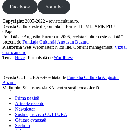
Facebook
Youtube
Copyright
: 2005-2022 - revistacultura.ro.
Revista Cultura este disponibilă în format HTML, AMP, PDF,
ePaper.
Fondată de Augustin Buzura în 2005, revista Cultura este editată în
prezent de
Fundația Culturală Augustin Buzura
.
Platforma web
Webmaster: Nicu Ilie. Content management:
Vizual
Graficante.ro
Tema:
Neve
| Propulsată de
WordPress
Revista CULTURA este editată de
Fundația Culturală Augustin
Buzura
.
Mulțumim SC Transavia SA pentru susținerea oferită.
Prima pagină
Articole recente
Newsletter
Susțineți revista CULTURA
Căutare avansată
Secțiuni