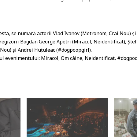
acesta, se numără actorii Vlad Ivanov (Metronom, Crai Nou)
 regizorii Bogdan George Apetri (Miracol, Neidentificat), Ș
i Nou) și Andrei Huțuleac (#dogpoopgirl).
pul evenimentului: Miracol, Om câine, Neidentificat, #dogpoo