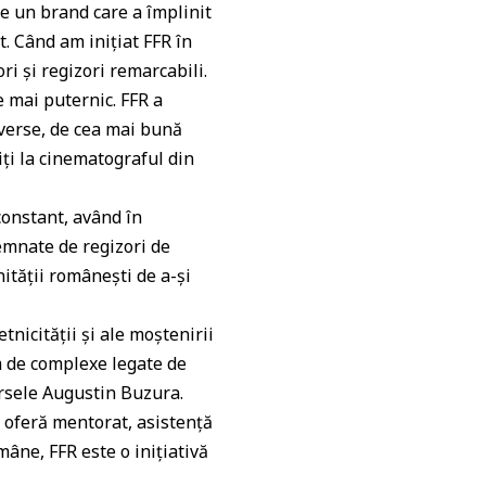
e un brand care a împlinit
. Când am inițiat FFR în
i și regizori remarcabili.
e mai puternic. FFR a
iverse, de cea mai bună
riți la cinematograful din
constant, având în
emnate de regizori de
nităţii româneşti de a-şi
nicităţii şi ale moştenirii
em de complexe legate de
rsele Augustin Buzura.
 oferă mentorat, asistenţă
mâne, FFR este o iniţiativă