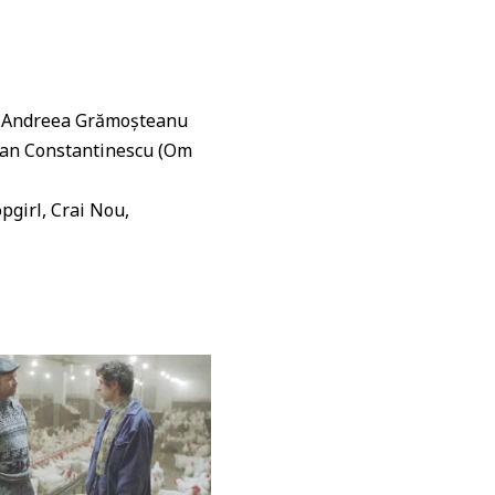
 și Andreea Grămoșteanu
tefan Constantinescu (Om
pgirl, Crai Nou,