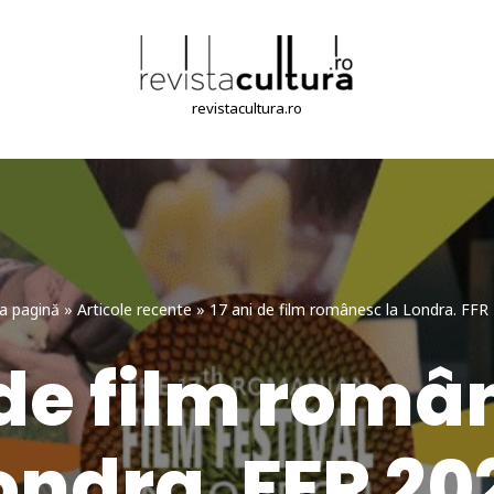
revistacultura.ro
a pagină
»
Articole recente
»
17 ani de film românesc la Londra. FFR
 de film româ
ondra. FFR 20