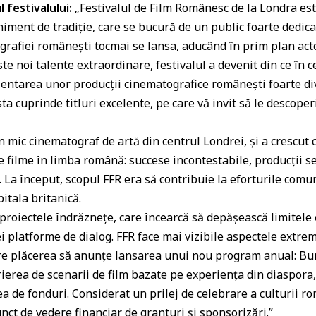
a
 festivalului:
„Festivalul de Film Românesc de la Londra est
ss
iment de tradiție, care se bucură de un public foarte dedicat
grafiei românești tocmai se lansa, aducând în prim plan actor
r
ste noi talente extraordinare, festivalul a devenit din ce în c
o
zentarea unor producții cinematografice românești foarte d
o
sta cuprinde titluri excelente, pe care vă invit să le descope
m
n mic cinematograf de artă din centrul Londrei, şi a crescut 
 filme în limba română: succese incontestabile, producţii s
. La început, scopul FFR era să contribuie la eforturile comu
itala britanică.
roiectele îndrăzneţe, care încearcă să depășească limitele et
ei platforme de dialog. FFR face mai vizibile aspectele extr
 are plăcerea să anunţe lansarea unui nou program anual: Bu
rea de scenarii de film bazate pe experienţa din diaspora,
a de fonduri. Considerat un prilej de celebrare a culturii ro
unct de vedere financiar de granturi şi sponsorizări.”