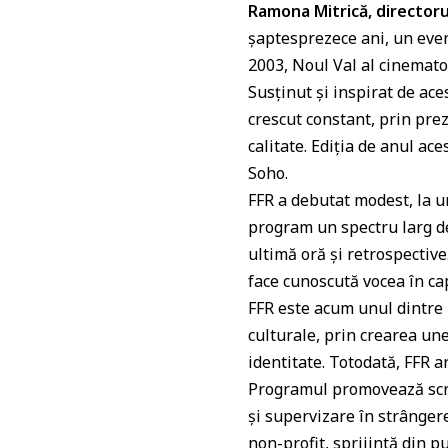
p
o
Ramona Mitrică, directorul
k
șaptesprezece ani, un even
2003, Noul Val al cinemato
Susținut și inspirat de ace
crescut constant, prin pre
calitate. Ediția de anul ace
Soho.
FFR a debutat modest, la u
program un spectru larg de
ultimă oră şi retrospective
face cunoscută vocea în cap
FFR este acum unul dintre p
culturale, prin crearea un
identitate. Totodată, FFR
Programul promovează scrie
şi supervizare în strângere
non-profit, sprijintă din p