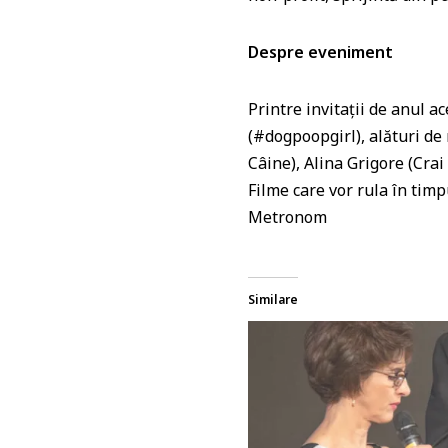
Despre eveniment
Printre invitații de anul 
(#dogpoopgirl), alături de
Câine), Alina Grigore (Cra
Filme care vor rula în tim
Metronom
Similare