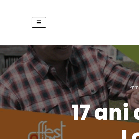
Sari
la
conținut
Prim
17 ani
L