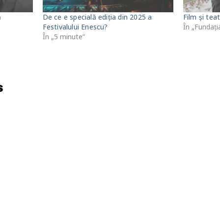
ă
De ce e specială ediția din 2025 a
Film și te
Festivalului Enescu?
În „Fundați
În „5 minute”
s