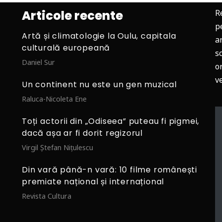
Articole recente
R
p
Artă și climatologie la Oulu, capitala
ar
culturală europeană
s
Daniel Sur
o
v
Un continent nu este un gen muzical
Raluca-Nicoleta Ene
Toți actorii din „Odiseea” puteau fi pigmei,
dacă așa ar fi dorit regizorul
Virgil Ștefan Nițulescu
Din vară până-n vară: 10 filme românești
premiate național și internațional
Revista Cultura