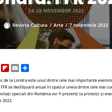
Revista Cultura
Arte
7 noiembrie 2022
G
Fl
E
P
o
ip
m
ar
c de la Londra este unul dintre cele mai importante evenime
o
b
ai
ta
FFR se desfășoară anual în spațiul uneia dintre cele mai cu
gl
o
l
je
vitați speciali din România vor fi prezenți la proiecții și e
e
ar
az
e 2022.
Cl
d
ă