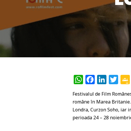
W
F
Li
T
h
a
n
w
Festivalul de Film Românes
at
c
k
itt
române în Marea Britanie. 
s
e
e
e
Londra, Curzon Soho, iar in
A
b
dI
r
perioada 24 – 28 noiembri
p
o
n