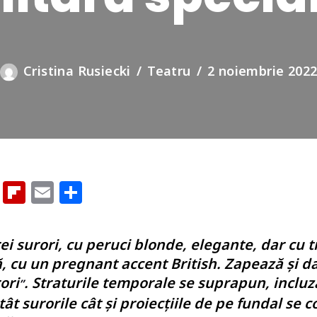
Cristina Rusiecki
Teatru
2 noiembrie 202
G
Fl
E
P
o
ip
m
ar
o
b
ai
ta
rei surori, cu peruci blonde, elegante, dar cu tr
gl
o
l
je
ă, cu un pregnant accent British. Zapează și d
e
ar
az
ori
. Straturile temporale se suprapun, inclu
”
Cl
d
ă
tât surorile cât și proiecțiile de pe fundal se