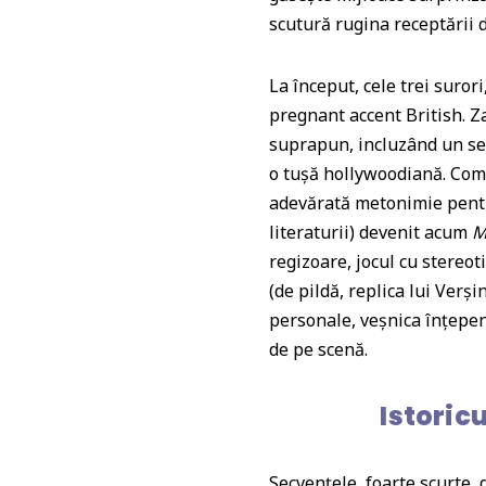
scutură rugina receptării d
La început, cele trei surori
pregnant accent British. Z
suprapun, incluzând un se
o tușă hollywoodiană. Comp
adevărată metonimie pentr
literaturii) devenit acum
M
regizoare, jocul cu stereot
(de pildă, replica lui Verși
personale, veșnica înțepeni
de pe scenă.
Istoric
Secvențele, foarte scurte,