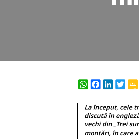
W
F
Li
T
h
a
n
w
at
c
k
itt
La început, cele t
s
e
e
e
discută în englez
A
b
dI
r
vechi din
Trei sur
„
p
o
n
montări, în care a