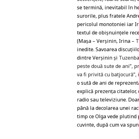
se termină, inevitabil în 
surorile, plus fratele And
pericolul monotoniei iar I
textul de obișnuințele rec
(Mașa – Verșinin, Irina –
T
inedite. Savoarea discuțiilo
dintre Verșinin și
Tuzenbac
peste două sute de ani”, pr
va fi privită cu batjocură”
o sută de ani de reprezenta
explică prezența citatelor,
radio sau televiziune. Doar
până la decolarea unei rach
timp ce Olga vede plutind p
cuvinte, după cum va spune