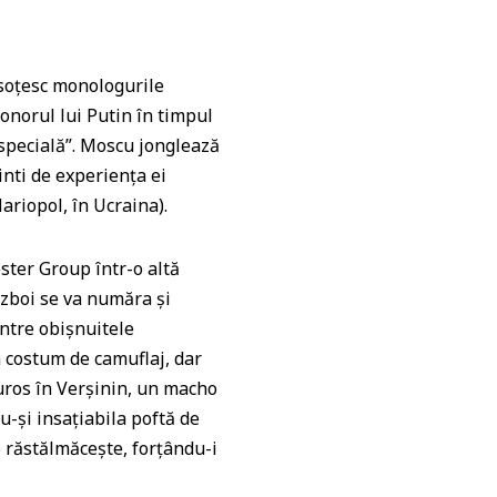
însoțesc monologurile
 onorul lui Putin în timpul
 specială”. Moscu jonglează
inti de experiența ei
ariopol, în Ucraina).
ster Group într-o altă
război se va număra și
intre obișnuitele
n costum de camuflaj, dar
vuros în Verșinin, un macho
u-și insațiabila poftă de
o răstălmăcește, forțându-i