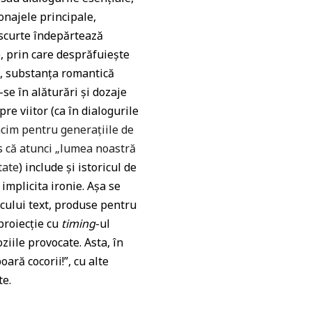
onajele principale,
 scurte îndepărtează
, prin care desprăfuiește
i, substanța romantică
se în alăturări și dozaje
pre viitor (ca în dialogurile
cim pentru generațiile de
ns că atunci „lumea noastră
tate
) include și istoricul de
 implicita ironie. Așa se
icului text, produse pentru
 proiecție cu
timing
-ul
ziile provocate. Asta, în
ară cocorii!”, cu alte
te.