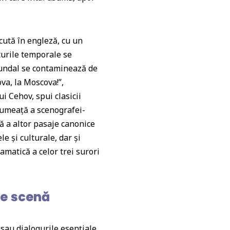
scută în engleză, cu un
urile temporale se
 fundal se contaminează de
va, la Moscova!”,
ui Cehov, spui clasicii
glumeață a scenografei-
lă a altor pasaje canonice
le și culturale, dar și
amatică a celor trei surori
pe scenă
sau dialogurile esențiale,