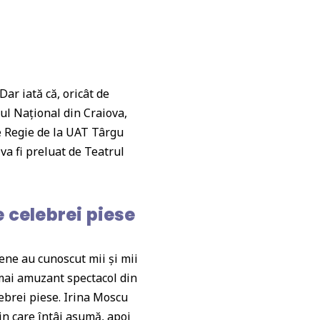
ar iată că, oricât de
rul Național din Craiova,
e Regie de la UAT Târgu
 va fi preluat de Teatrul
e celebrei piese
iene au cunoscut mii și mii
l mai amuzant spectacol din
ebrei piese. Irina Moscu
in care întâi asumă, apoi