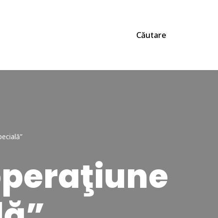
Căutare
pecială”
„operaţiune
lă”