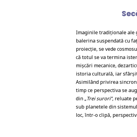
Secă
Imaginile tradiționale ale
balerina suspendată cu fața
proiecție, se vede cosmosu
că totul se va termina iste
mișcări mecanice, dezarticu
istoria culturală, iar sfârș
Asimilând privirea sincroni
timp ce perspectiva se augm
din
„
Trei
surori
”
, reluate p
sub planetele din sistemul 
loc, într-o clipă, perspecti