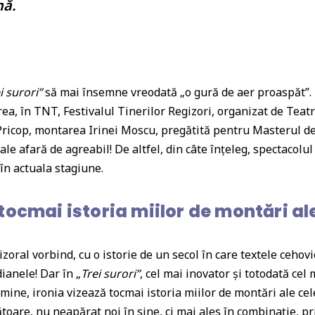
nă.
a
ss
r
o
i surori
”
să mai însemne vreodată „o gură de aer proaspăt”. D
o
rea, în TNT, Festivalul Tinerilor Regizori, organizat de Teat
m
Pricop, montarea Irinei Moscu, pregătită pentru Masterul d
le afară de agreabil! De altfel, din câte înțeleg, spectacolul
în actuala stagiune.
tocmai istoria miilor de montări al
gizoral vorbind, cu o istorie de un secol în care textele cehov
dianele! Dar în
„
Trei surori
”
, cel mai inovator și totodată ce
ine, ironia vizează tocmai istoria miilor de montări ale cel
toare, nu neapărat noi în sine, ci mai ales în combinație, pr