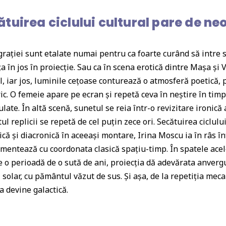
tuirea ciclului cultural pare de ne
 grației sunt etalate numai pentru ca foarte curând să intre 
 în jos în proiecție. Sau ca în scena erotică dintre Mașa și
l, iar jos, luminile cețoase conturează o atmosferă poetică,
ric. O femeie apare pe ecran și repetă ceva în neștire în tim
late. În altă scenă, sunetul se reia într-o revizitare ironică
itul replicii se repetă de cel puțin zece ori. Secătuirea ciclul
că și diacronică în aceeași montare, Irina Moscu ia în râs în
entează cu coordonata clasică spațiu-timp. În spatele acelora
e o perioadă de o sută de ani, proiecția dă adevărata anvergu
solar, cu pământul văzut de sus. Și așa, de la repetiția meca
va devine galactică.