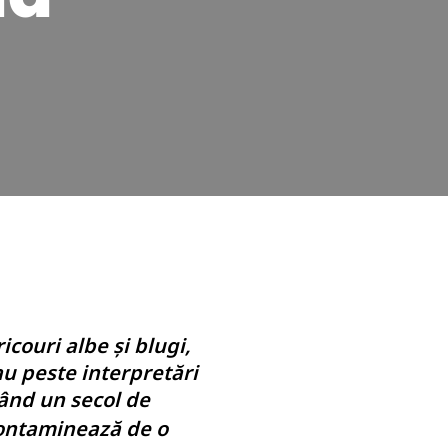
2
icouri albe și blugi,
au peste interpretări
zând un secol de
 contaminează de o