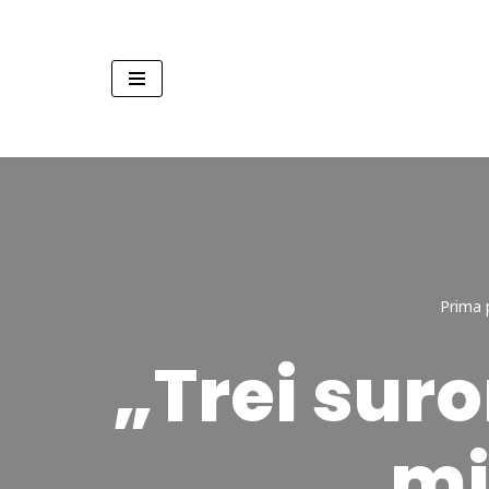
Sari
la
conținut
Prima 
„Trei suro
mi