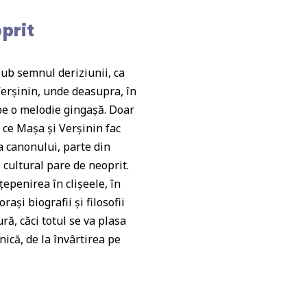
oprit
sub semnul deriziunii, ca
 Verșinin, unde deasupra, în
 pe o melodie gingașă. Doar
p ce Mașa și Verșinin fac
 a canonului, parte din
ui cultural pare de neoprit.
țepenirea în clișeele, în
și biografii și filosofii
ră, căci totul se va plasa
nică, de la învârtirea pe