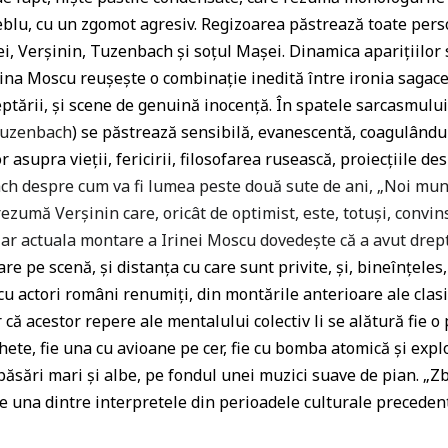
heblu, cu un zgomot agresiv. Regizoarea păstrează toate pers
rei, Verșinin, Tuzenbach și soțul Mașei. Dinamica aparițiilor
rina Moscu reușește o combinație inedită între ironia sagace
eptării, și scene de genuină inocență. În spatele sarcasmulu
uzenbach
) se păstrează sensibilă, evanescentă, coagulându-
r asupra vieții, fericirii, filosofarea rusească, proiecțiile des
h despre cum va fi lumea peste două sute de ani, „Noi mun
ezumă Verșinin care, oricât de optimist, este, totuși, convi
, iar actuala montare a Irinei Moscu dovedește că a avut drep
re pe scenă, și distanța cu care sunt privite, și, bineînțeles,
 cu actori români renumiți, din montările anterioare ale clas
 că acestor repere ale mentalului colectiv li se alătură fie o
ete, fie una cu avioane pe cer, fie cu bomba atomică și explo
ăsări mari și albe, pe fondul unei muzici suave de pian. „Zbo
 una dintre interpretele din perioadele culturale preceden