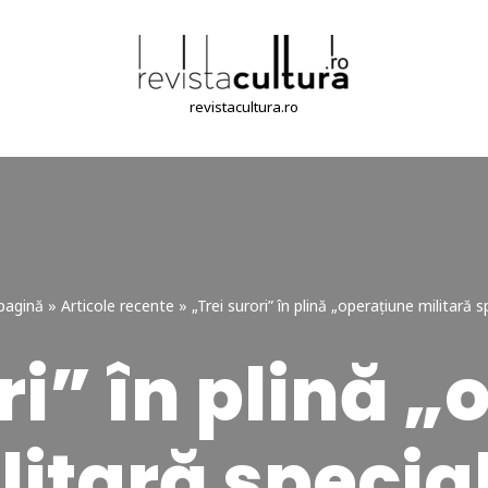
revistacultura.ro
pagină
»
Articole recente
»
„Trei surori” în plină „operaţiune militară s
ri” în plină 
litară specia