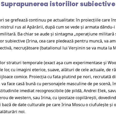
Suprapunerea istoriilor subiective
ori se grefează continuu pe actualitate: în proiecțiile care 
inistrul rus al Apărării, după cum se vede și armata dându-i
 militară. Ba chiar se aude și sintagma „operațiune militară
lor subiective (Irina, cea care pledează pentru muncă, va am
ectivă, necruțătoare (batalionul lui Verșinin se va muta la M
lor straturi temporale (exact așa cum experimentase și Woo
le lor, cu imagini eterice, suave, alături de cele actuale, de 
ijloace comice. Proiecția cu fata plutind pe nori, recrutată d
ii va face casă bună cu personajele masculine de pe scenă, î
Atitudinile imediat recognoscibile (de pildă, Andrei Elek, sa
erou de western, sau Irina, cu ipostaze copilărești, dovedind
i bază de date culturale pe care Irina Moscu o ciufulește și 
alăturări noi.