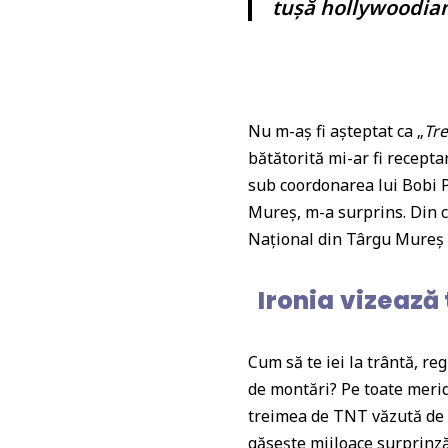
tușă hollywoodia
p
o
k
Nu m-aș fi așteptat ca
„
Tre
bătătorită mi-ar fi recepta
sub coordonarea lui Bobi 
Mureș, m-a surprins. Din ca
Național din Târgu Mureș 
Ironia vizează 
Cum să te iei la trântă, re
de montări? Pe toate meri
treimea de TNT văzută de m
găsește mijloace surprinză