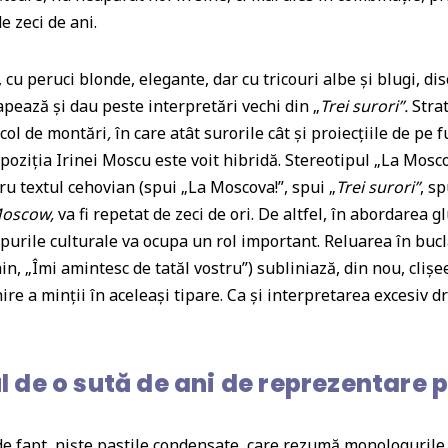
e zeci de ani.
, cu peruci blonde, elegante, dar cu tricouri albe și blugi, di
apează și dau peste interpretări vechi din
„
Trei surori
”
.
Strat
col de montări
,
în care atât surorile cât și proiecțiile de pe
oziția Irinei Moscu este voit hibridă. Stereotipul „La Mosco
u textul cehovian (spui „La Moscova!”, spui
„
Trei surori
”
, sp
oscow,
va fi repetat de zeci de ori. De altfel, în abordarea 
ipurile culturale va ocupa un rol important. Reluarea în buc
nin, „Îmi amintesc de tatăl vostru”) subliniază, din nou, clișee
re a minții în aceleași tipare. Ca și interpretarea excesiv dr
ul de o sută de ani de reprezentare 
 de fapt, niște pastile condensate, care rezumă monologurile 