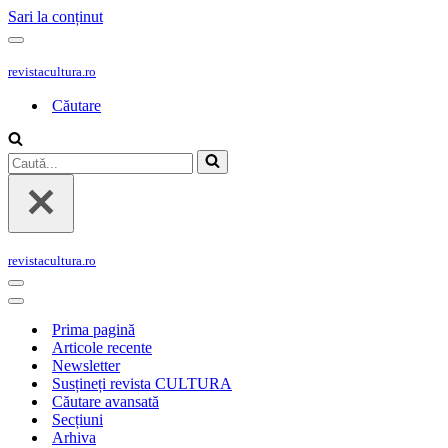
Sari la conținut
Meniu
de
revistacultura.ro
navigare
Căutare
Caută...
revistacultura.ro
Meniu
de
Meniu
navigare
de
Prima pagină
navigare
Articole recente
Newsletter
Susțineți revista CULTURA
Căutare avansată
Secțiuni
Arhiva