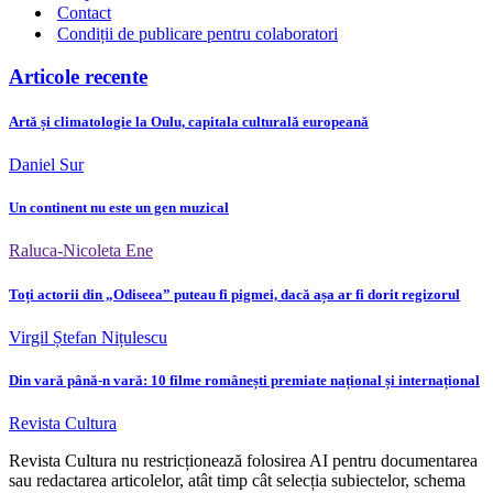
Contact
Condiții de publicare pentru colaboratori
Articole recente
Artă și climatologie la Oulu, capitala culturală europeană
Daniel Sur
Un continent nu este un gen muzical
Raluca-Nicoleta Ene
Toți actorii din „Odiseea” puteau fi pigmei, dacă așa ar fi dorit regizorul
Virgil Ștefan Nițulescu
Din vară până-n vară: 10 filme românești premiate național și internațional
Revista Cultura
Revista Cultura nu restricționează folosirea AI pentru documentarea
sau redactarea articolelor, atât timp cât selecția subiectelor, schema