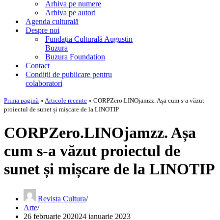
Arhiva pe numere
Arhiva pe autori
Agenda culturală
Despre noi
Fundația Culturală Augustin
Buzura
Buzura Foundation
Contact
Condiții de publicare pentru
colaboratori
Prima pagină
»
Articole recente
»
CORPZero.LINOjamzz. Așa cum s-a văzut
proiectul de sunet și mișcare de la LINOTIP
CORPZero.LINOjamzz. Așa
cum s-a văzut proiectul de
sunet și mișcare de la LINOTIP
Revista Cultura
Arte
26 februarie 2020
24 ianuarie 2023