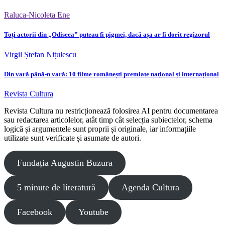
Raluca-Nicoleta Ene
Toți actorii din „Odiseea” puteau fi pigmei, dacă așa ar fi dorit regizorul
Virgil Ștefan Nițulescu
Din vară până-n vară: 10 filme românești premiate național și internațional
Revista Cultura
Revista Cultura nu restricționează folosirea AI pentru documentarea
sau redactarea articolelor, atât timp cât selecția subiectelor, schema
logică și argumentele sunt proprii și originale, iar informațiile
utilizate sunt verificate și asumate de autori.
Fundația Augustin Buzura
5 minute de literatură
Agenda Cultura
Facebook
Youtube