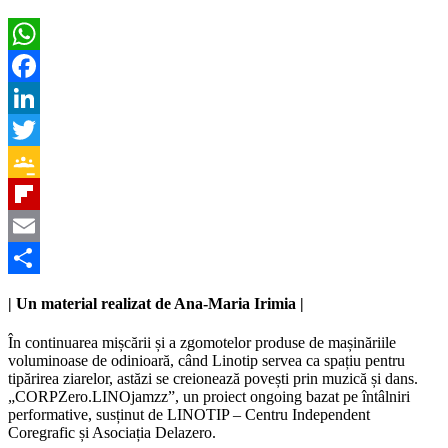
WhatsApp
Facebook
LinkedIn
Twitter
Google
Classroom
Flipboard
Email
Partajează
| Un material realizat de Ana-Maria Irimia |
În continuarea mișcării și a zgomotelor produse de mașinăriile
voluminoase de odinioară, când Linotip servea ca spațiu pentru
tipărirea ziarelor, astăzi se creionează povești prin muzică și dans.
„CORPZero.LINOjamzz”, un proiect ongoing bazat pe întâlniri
performative, susținut de LINOTIP – Centru Independent
Coregrafic și Asociația Delazero.