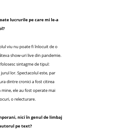
oate lucrurile pe care mi le-a
ol?
lul viu nu poate fi înlocuit de o
 câteva show-uri live din pandemie.
ă folosesc sintagme de tipul:
 jurul lor. Spectacolul este, par
ra dintre cronici a fost citirea
 În mine, ele au fost operate mai
curi, o relecturare.
mporani, nici în genul de limbaj
autorul pe text?