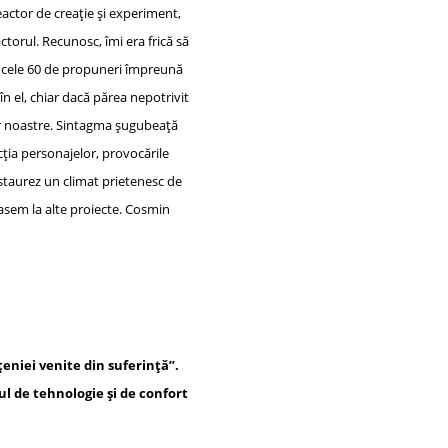
ctor de creație și experiment,
ctorul. Recunosc, îmi era frică să
at cele 60 de propuneri împreună
în el, chiar dacă părea nepotrivit
lor noastre. Sintagma șugubeață
cția personajelor, provocările
nstaurez un climat prietenesc de
crasem la alte proiecte. Cosmin
țeniei venite din suferință”.
ul de tehnologie și de confort