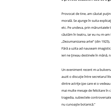
Provocat de tine, am căutat puțin î
morală. Se ajunge în suita explicaț
etc. Pe undeva, prin măruntaiele te
căutăm în teatru, iar eu nu m-am fe
„Dezumanizarea artei” (din 1925), 
Fără a uzita ad nauseam imagistica 
ieri ne țineau destinele în mână, 
Un eveniment recent m-a bulversat 
auzit o discuție între secretarul l
dintre actrițe (pe care ei o vedeau
mai multe mesaje de felicitare în c
tragedia, subiectele controversate 
nu cunoaște botanică.”