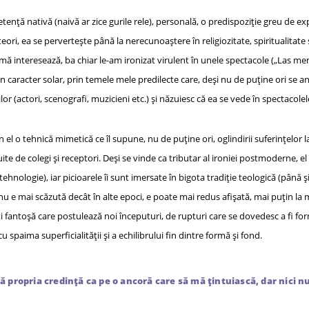
tență nativă (naivă ar zice gurile rele), personală, o predispoziție greu de exp
ri, ea se pervertește până la nerecunoaștere în religiozitate, spiritualitate 
ă interesează, ba chiar le-am ironizat virulent în unele spectacole („Las me
 un caracter solar, prin temele mele predilecte care, deși nu de puține ori se 
or (actori, scenografi, muzicieni etc.) și năzuiesc că ea se vede în spectacol
 el o tehnică mimetică ce îl supune, nu de puține ori, oglindirii suferințelor 
ite de colegi și receptori. Deși se vinde ca tributar al ironiei postmoderne, el
 tehnologie), iar picioarele îi sunt imersate în bigota tradiție teologică (până 
nu e mai scăzută decât în alte epoci, e poate mai redus afișată, mai puțin l
ști fantoșă care postulează noi începuturi, de rupturi care se dovedesc a fi for
 spaima superficialității și a echilibrului fin dintre formă și fond.
 propria credință ca pe o ancoră care să mă țintuiască, dar nici n