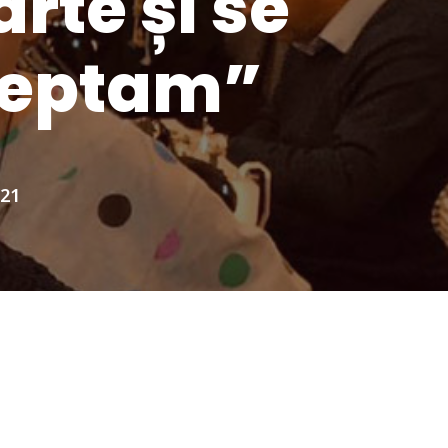
arte și se
teptam”
021