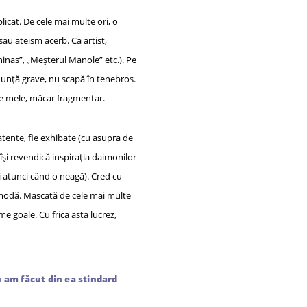
licat. De cele mai multe ori, o
sau ateism acerb. Ca artist,
ninas”, „Meșterul Manole” etc.). Pe
anunță grave, nu scapă în tenebros.
ele mele, măcar fragmentar.
latente, fie exhibate (cu asupra de
 își revendică inspirația daimonilor
și atunci când o neagă). Cred cu
a modă. Mascată de cele mai multe
me goale. Cu frica asta lucrez,
u am făcut din ea stindard