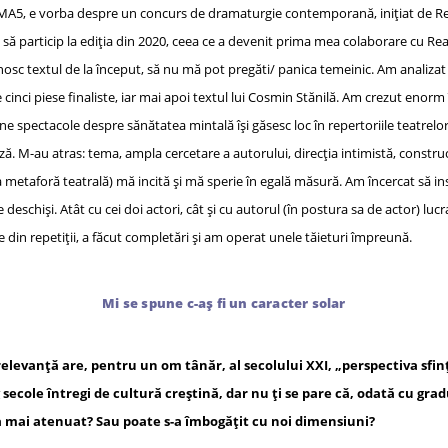
MA5, e vorba despre un concurs de dramaturgie contemporană, inițiat de Rea
tat să particip la ediția din 2020, ceea ce a devenit prima mea colaborare cu Rea
unosc textul de la început, să nu mă pot pregăti/ panica temeinic. Am analiz
e cinci piese finaliste, iar mai apoi textul lui Cosmin Stănilă. Am crezut enorm 
ține spectacole despre sănătatea mintală își găsesc loc în repertoriile teatre
uză. M-au atras: tema, ampla cercetare a autorului, direcția intimistă, constru
ca metaforă teatrală) mă incită și mă sperie în egală măsură. Am încercat să i
 deschiși. Atât cu cei doi actori, cât și cu autorul (în postura sa de actor) lu
e din repetiții, a făcut completări și am operat unele tăieturi împreună.
Mi se spune c-aș fi un caracter solar
relevanță are, pentru un om tânăr, al secolului XXI, „perspectiva sfin
secole întregi de cultură creștină, dar nu ți se pare că, odată cu grad
-a mai atenuat? Sau poate s-a îmbogățit cu noi dimensiuni?