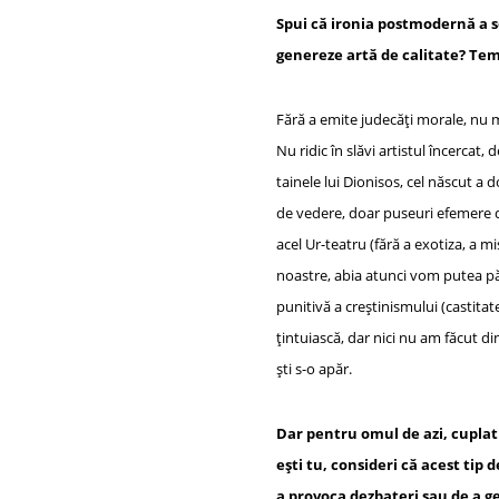
Spui că ironia postmodernă a s
genereze artă de calitate? Tem
Fără a emite judecăți morale, nu mi
Nu ridic în slăvi artistul încercat,
tainele lui Dionisos, cel născut a 
de vedere, doar puseuri efemere d
acel Ur-teatru (fără a exotiza, a m
noastre, abia atunci vom putea păt
punitivă a creștinismului (castitat
țintuiască, dar nici nu am făcut din
ști s-o apăr.
Dar pentru omul de azi, cuplat l
ești tu, consideri că acest tip
a provoca dezbateri sau de a g