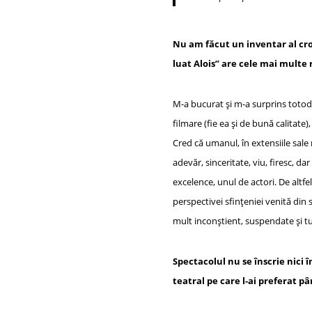
s
e
e
e
A
b
dI
r
Nu am făcut un inventar al cron
p
o
n
luat Alois” are cele mai multe 
p
o
k
M-a bucurat și m-a surprins totodat
filmare (fie ea și de bună calitate
Cred că umanul, în extensiile sale 
adevăr, sinceritate, viu, firesc, da
excelence, unul de actori. De altfe
perspectivei sfințeniei venită din s
mult inconștient, suspendate și tu
Spectacolul nu se înscrie nici 
teatral pe care l-ai preferat p