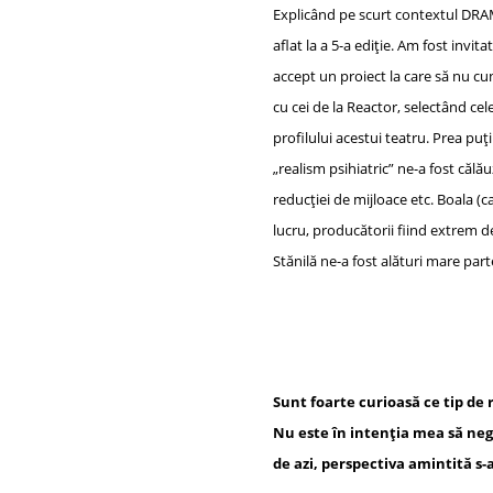
Explicând pe scurt contextul DRA
aflat la a 5-a ediție. Am fost invi
accept un proiect la care să nu c
cu cei de la Reactor, selectând cel
profilului acestui teatru. Prea pu
„realism psihiatric” ne-a fost călă
reducției de mijloace etc. Boala (
lucru, producătorii fiind extrem de
Stănilă ne-a fost alături mare part
Sunt foarte curioasă ce tip de 
Nu este în intenția mea să neg 
de azi, perspectiva amintită s