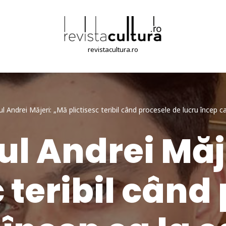
revistacultura.ro
l Andrei Măjeri: „Mă plictisesc teribil când procesele de lucru încep
ul Andrei Măj
c teribil când