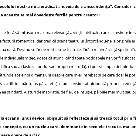
ecolului nostru nu a eradicat „nevoia de transcendență”. Consideri că
a aceasta se mai dovedește fertilă pentru creator?
-e frică să-mi asum maxima relevanță a vieții spirituale, care se resimte inevi
 de factură romantică, dar cred că scena teatrului (întorcându-ne la originile ei r
doua oară. Deși nu sufăr de misticisme teatrale, fără o minimă viață spirituală
e individualism sec. Poate că atunci când toate podoabele ne vor fi sufocat 
istifica sau a clasiciza fondul sau propria metodă), ci pur și simplu definindu-
runde acele noi dimensiuni despre care m-ai întrebat și pe care doar le pot in
e, sacrificiu, mântuire, păcat etc.), n-am considerat niciodată propria credin
 ea stindard. Alături de inspirație, de fler, de intuiție, pâlpâie mai mult sau puț
a ecranul unui device, obișnuit să reflecteze și să treacă totul prin fi
 de concepte, cu un nucleu tare, dominante în secolele trecute, mai are
enera opere de artă?