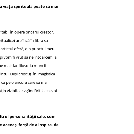
 viața spirituală poate să mai
tabil în opera oricărui creator.
itualice) are încă în fibra sa
, artistul oferă, din punctul meu
și vom fi vrut să ne întoarcem la
ne mai clar filosofia muncii
tui. Deși crescuți în imagistica
ță ca pe o ancoră care să mă
in vizibil, iar zgândărit la ea, voi
ltrul personalității sale, cum
 aceeași forță de a inspira, de