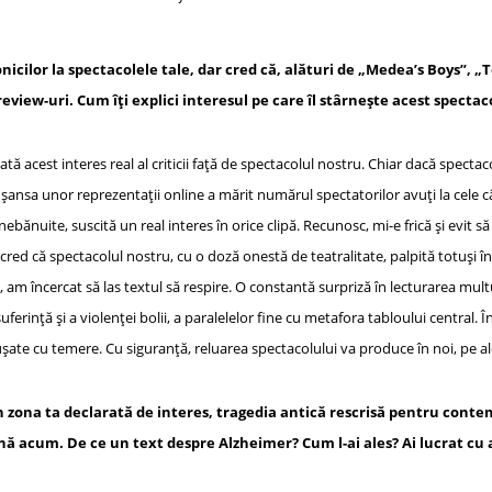
gl
o
l
je
e
ar
az
icilor la spectacolele tale, dar cred că, alături de „Medea’s Boys”, „T
Cl
d
ă
review-uri. Cum îți explici interesul pe care îl stârnește acest spectac
a
ss
ă acest interes real al criticii față de spectacolul nostru. Chiar dacă spectaco
r
), șansa unor reprezentații online a mărit numărul spectatorilor avuți la cele
o
nebănuite, suscită un real interes în orice clipă. Recunosc, mi-e frică și evit s
o
r cred că spectacolul nostru, cu o doză onestă de teatralitate, palpită totuși în
m
l, am încercat să las textul să respire. O constantă surpriză în lecturarea multu
uferință și a violenței bolii, a paralelelor fine cu metafora tabloului central.
șate cu temere. Cu siguranță, reluarea spectacolului va produce în noi, pe alo
în zona ta declarată de interes, tragedia antică rescrisă pentru conte
ână acum. De ce un text despre Alzheimer? Cum l-ai ales? Ai lucrat cu 