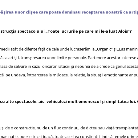
ășirea unor clișee care poate dominau receptarea noastră ca arti
trucția spectacolului „Toate lucrurile pe care mi le-a luat Alois”?
edii atât de diferite față de cele unde lucraserăm la „Organic” și „Las menin
ca artiști, transgresarea unor limite personale. Partenere acestor interese 
lasă de salvare în cazul oricăror rătăciri și nebunia de a crede că genul aces
 pe undeva, întoarcerea la mijloace, la relație, la situații emoționante ar pu
cu alte spectacole, aici vehiculezi mult omenescul și simplitatea lui.
și de o construcție, nu de un flux continuu, de dicteu sau viață transplantat
imaginație, poezie, joc și joacă, toate acestea conștienți fiind că temele prim