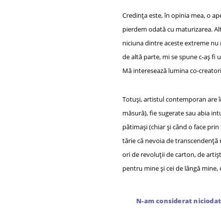
Credința este, în opinia mea, o ape
pierdem odată cu maturizarea. Alteo
niciuna dintre aceste extreme nu m
de altă parte, mi se spune c-aș fi
Mă interesează lumina co-creatoril
Totuși, artistul contemporan are în
măsură), fie sugerate sau abia intu
pătimași (chiar și când o face prin
tărie că nevoia de transcendență 
ori de revoluții de carton, de arti
pentru mine și cei de lângă mine, cu
N-am considerat niciodată