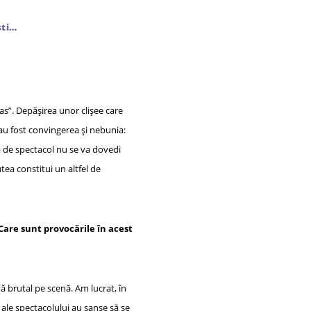
ști…
as”. Depășirea unor clișee care
au fost convingerea și nebunia:
ta de spectacol nu se va dovedi
tea constitui un altfel de
 Care sunt provocările în acest
ă brutal pe scenă. Am lucrat, în
e ale spectacolului au șanse să se