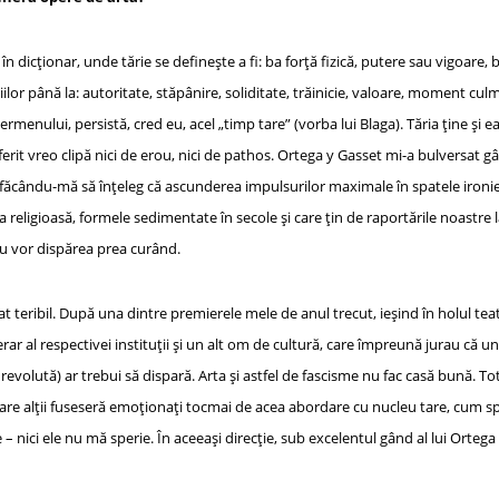
n dicționar, unde tărie se definește a fi: ba forță fizică, putere sau vigoare, 
iilor până la: autoritate, stăpânire, soliditate, trăinicie, valoare, moment cul
rmenului, persistă, cred eu, acel „timp tare” (vorba lui Blaga). Tăria ține și 
rit vreo clipă nici de erou, nici de pathos. Ortega y Gasset mi-a bulversat gâ
făcându-mă să înțeleg că ascunderea impulsurilor maximale în spatele ironiei 
religioasă, formele sedimentate în secole și care țin de raportările noastre la 
nu vor dispărea prea curând.
teribil. După una dintre premierele mele de anul trecut, ieșind în holul teat
iterar al respectivei instituții și un alt om de cultură, care împreună jurau că 
 revolută) ar trebui să dispară. Arta și astfel de fascisme nu fac casă bună. To
are alții fuseseră emoționați tocmai de acea abordare cu nucleu tare, cum spui
– nici ele nu mă sperie. În aceeași direcție, sub excelentul gând al lui Ortega