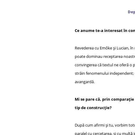
Dep
Ce anume te-a interesat în cons
Revederea cu Emőke și Lucian, în m
poate dominau receptarea noastră 
convingerea că textul ne oferă o p
străin fenomenului independent; că,
avangardă.
Mi se pare că, prin comparație 
tip de construcție?
După cum afirmi și tu, vorbim totu
paralel cu cercetarea, și cu multă 