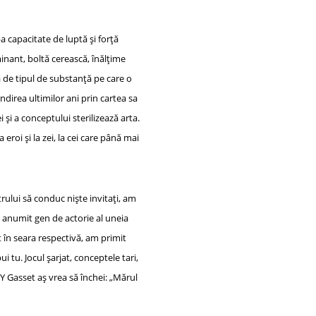
ba capacitate de luptă și forță
minant, boltă cerească, înălțime
ea de tipul de substanță pe care o
ndirea ultimilor ani prin cartea sa
și a conceptului sterilizează arta.
eroi și la zei, la cei care până mai
rului să conduc niște invitați, am
un anumit gen de actorie al uneia
t în seara respectivă, am primit
 tu. Jocul șarjat, conceptele tari,
 Y Gasset aș vrea să închei: „Mărul