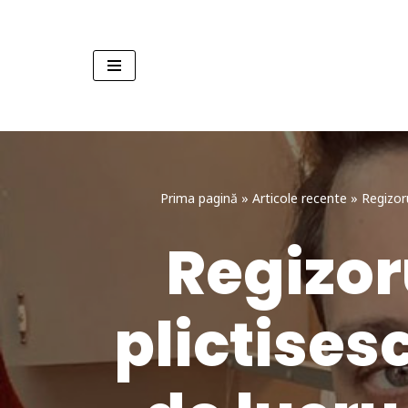
Sari
la
conținut
Prima pagină
»
Articole recente
»
Regizoru
Regizor
plictises