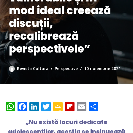
mod ideal creează
discuții,
recalibrează
perspectivele”
Revista Cultura
Perspective
10 noiembrie 2021
W
F
Li
T
G
Fl
E
P
h
a
n
w
o
ip
m
ar
„Nu există locuri dedicate
at
c
k
itt
o
b
ai
ta
adolescenților, aceștia se insinuează