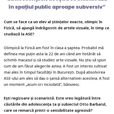
s
e
e
e
gl
o
l
je
în spațiul public aproape subversiv”
A
b
dI
r
e
ar
az
p
o
n
Cl
d
ă
Cum se face ca un elev al științelor exacte, olimpic în
p
o
a
Fizică, să ajungă îndrăgostit de artele vizuale, în timp ce
k
ss
studiază la ASE?
r
Olimpică la Fizică am fost în clasa a șaptea. Probabil mă
o
definea mai puțin asta la 22 de ani când am hotărât să
o
schimb macazul și să studiez arte vizuale. Nu știu să spun
m
cum de am făcut alegerile astea. A fost un interes cultivat
mai ales în timpul facultății în București. După absolvirea
ASE-ului am ales să dau o șansă alternativei acesteia. A fost
un moment „acum ori niciodată”, bănuiesc.
Ești regizoare și scenaristă. Este vreo legătură între
căutările din adolescența ta și subiectul Otto Barbarul,
care se remarcă printr-o sensibilitate agresivă?