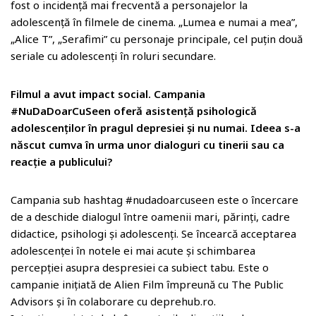
fost o incidență mai frecventă a personajelor la
adolescență în filmele de cinema. „Lumea e numai a mea”,
„Alice T”, „Serafimi” cu personaje principale, cel puțin două
seriale cu adolescenți în roluri secundare.
Filmul a avut impact social. Campania
#NuDaDoarCuSeen oferă asistență psihologică
adolescenților în pragul depresiei și nu numai. Ideea s-a
născut cumva în urma unor dialoguri cu tinerii sau ca
reacție a publicului?
Campania sub hashtag #nudadoarcuseen este o încercare
de a deschide dialogul între oamenii mari, părinți, cadre
didactice, psihologi și adolescenți. Se încearcă acceptarea
adolescenței în notele ei mai acute și schimbarea
percepției asupra despresiei ca subiect tabu. Este o
campanie inițiată de Alien Film împreună cu The Public
Advisors și în colaborare cu deprehub.ro.