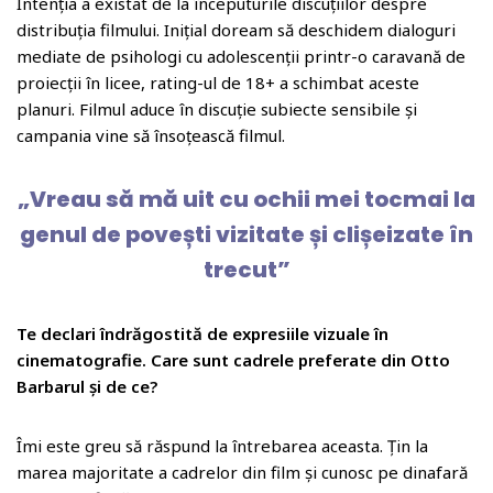
Intenția a existat de la începuturile discuțiilor despre
distribuția filmului. Inițial doream să deschidem dialoguri
mediate de psihologi cu adolescenții printr-o caravană de
proiecții în licee, rating-ul de 18+ a schimbat aceste
planuri. Filmul aduce în discuție subiecte sensibile și
campania vine să însoțească filmul.
„Vreau să mă uit cu ochii mei tocmai la
genul de povești vizitate și clișeizate în
trecut”
Te declari îndrăgostită de expresiile vizuale în
cinematografie. Care sunt cadrele preferate din Otto
Barbarul și de ce?
Îmi este greu să răspund la întrebarea aceasta. Țin la
marea majoritate a cadrelor din film și cunosc pe dinafară