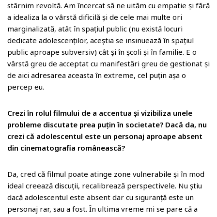
stârnim revoltă. Am încercat să ne uităm cu empatie și fără
a idealiza la o vârstă dificilă și de cele mai multe ori
marginalizată, atât în spațiul public (nu există locuri
dedicate adolescenților, aceștia se insinuează în spațiul
public aproape subversiv) cât și în școli și în familie. E o
vârstă greu de acceptat cu manifestări greu de gestionat și
de aici adresarea aceasta în extreme, cel puțin așa o
percep eu.
Crezi în rolul filmului de a accentua și vizibiliza unele
probleme discutate prea puțin în societate? Dacă da, nu
crezi că adolescentul este un personaj aproape absent
din cinematografia românească?
Da, cred că filmul poate atinge zone vulnerabile și în mod
ideal creează discuții, recalibrează perspectivele. Nu știu
dacă adolescentul este absent dar cu siguranță este un
personaj rar, sau a fost. În ultima vreme mi se pare că a