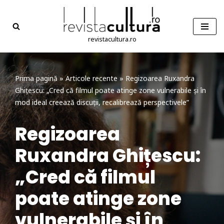
Sari
la
revistacultura.ro
conținut
Prima pagină
»
Articole recente
»
Regizoarea Ruxandra
Ghițescu: „Cred că filmul poate atinge zone vulnerabile și în
mod ideal creează discuții, recalibrează perspectivele”
Regizoarea
Ruxandra Ghițescu:
„Cred că filmul
poate atinge zone
vulnerabile și în