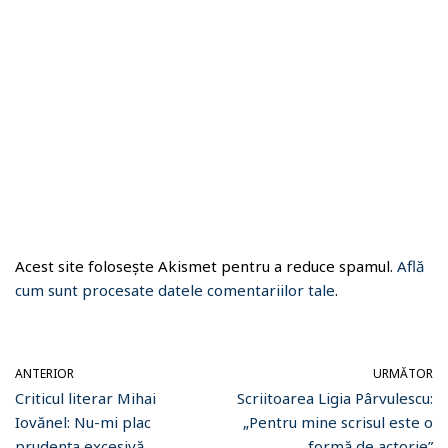
Acest site folosește Akismet pentru a reduce spamul.
Află
cum sunt procesate datele comentariilor tale
.
ANTERIOR
URMĂTOR
Criticul literar Mihai
Scriitoarea Ligia Pârvulescu:
Iovănel: Nu-mi plac
„Pentru mine scrisul este o
prudența excesivă,
formă de actorie”