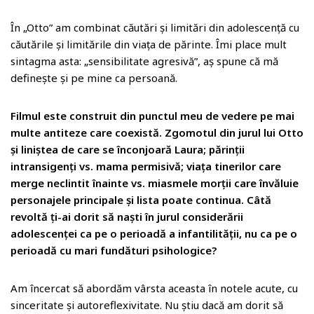
În „Otto” am combinat căutări și limitări din adolescență cu
căutările și limitările din viața de părinte. Îmi place mult
sintagma asta: „sensibilitate agresivă”, aș spune că mă
definește și pe mine ca persoană.
Filmul este construit din punctul meu de vedere pe mai
multe antiteze care coexistă. Zgomotul din jurul lui Otto
și liniștea de care se înconjoară Laura; părinții
intransigenți vs. mama permisivă; viața tinerilor care
merge neclintit înainte vs. miasmele morții care învăluie
personajele principale și lista poate continua. Câtă
revoltă ți-ai dorit să naști în jurul considerării
adolescenței ca pe o perioadă a infantilității, nu ca pe o
perioadă cu mari fundături psihologice?
Am încercat să abordăm vârsta aceasta în notele acute, cu
sinceritate și autoreflexivitate. Nu știu dacă am dorit să