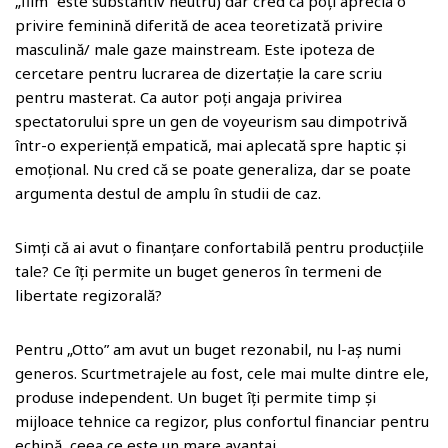
„film” este substantiv neutru) dar cred că poți aprecia o
privire feminină diferită de acea teoretizată privire
masculină/ male gaze mainstream. Este ipoteza de
cercetare pentru lucrarea de dizertație la care scriu
pentru masterat. Ca autor poți angaja privirea
spectatorului spre un gen de voyeurism sau dimpotrivă
într-o experiență empatică, mai aplecată spre haptic și
emoțional. Nu cred că se poate generaliza, dar se poate
argumenta destul de amplu în studii de caz.
Simți că ai avut o finanțare confortabilă pentru producțiile
tale? Ce îți permite un buget generos în termeni de
libertate regizorală?
Pentru „Otto” am avut un buget rezonabil, nu l-aș numi
generos. Scurtmetrajele au fost, cele mai multe dintre ele,
produse independent. Un buget îți permite timp și
mijloace tehnice ca regizor, plus confortul financiar pentru
echipă, ceea ce este un mare avantaj.