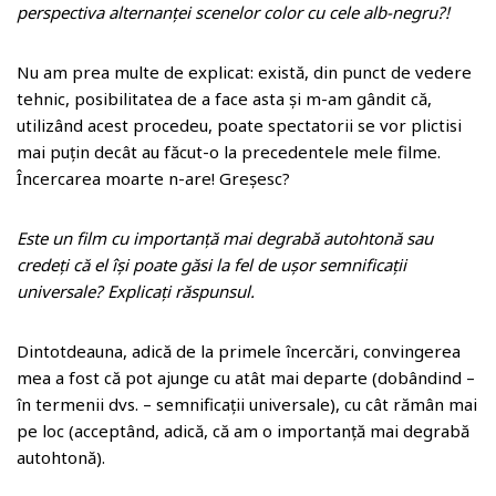
perspectiva alternanței scenelor color cu cele alb-negru?!
Nu am prea multe de explicat: există, din punct de vedere
tehnic, posibilitatea de a face asta și m-am gândit că,
utilizând acest procedeu, poate spectatorii se vor plictisi
mai puțin decât au făcut-o la precedentele mele filme.
Încercarea moarte n-are! Greșesc?
Este un film cu importanță mai degrabă autohtonă sau
credeți că el își poate găsi la fel de ușor semnificații
universale? Explicați răspunsul.
Dintotdeauna, adică de la primele încercări, convingerea
mea a fost că pot ajunge cu atât mai departe (dobândind –
în termenii dvs. – semnificații universale), cu cât rămân mai
pe loc (acceptând, adică, că am o importanță mai degrabă
autohtonă).