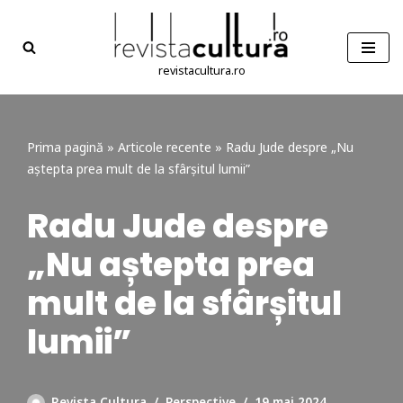
Sari
la
revistacultura.ro
conținut
Prima pagină
»
Articole recente
»
Radu Jude despre „Nu
aștepta prea mult de la sfârșitul lumii”
Radu Jude despre
„Nu aștepta prea
mult de la sfârșitul
lumii”
Revista Cultura
Perspective
19 mai 2024