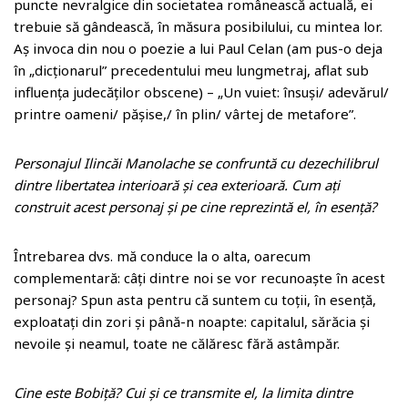
puncte nevralgice din societatea românească actuală, ei
trebuie să gândească, în măsura posibilului, cu mintea lor.
Aș invoca din nou o poezie a lui Paul Celan (am pus-o deja
în „dicționarul” precedentului meu lungmetraj, aflat sub
influența judecăților obscene) – „Un vuiet: însuși/ adevărul/
printre oameni/ pășise,/ în plin/ vârtej de metafore”.
Personajul Ilincăi Manolache se confruntă cu dezechilibrul
dintre libertatea interioară și cea exterioară. Cum ați
construit acest personaj și pe cine reprezintă el, în esență?
Întrebarea dvs. mă conduce la o alta, oarecum
complementară: câți dintre noi se vor recunoaște în acest
personaj? Spun asta pentru că suntem cu toții, în esență,
exploatați din zori și până-n noapte: capitalul, sărăcia și
nevoile și neamul, toate ne călăresc fără astâmpăr.
Cine este Bobiță? Cui și ce transmite el, la limita dintre