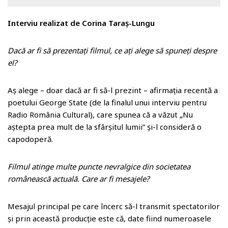
o
m
Interviu realizat de Corina Taraș-Lungu
Dacă ar fi să prezentați filmul, ce ați alege să spuneți despre
el?
Aș alege – doar dacă ar fi să-l prezint – afirmația recentă a
poetului George State (de la finalul unui interviu pentru
Radio România Cultural), care spunea că a văzut „Nu
aștepta prea mult de la sfârșitul lumii” și-l consideră o
capodoperă.
Filmul atinge multe puncte nevralgice din societatea
românească actuală. Care ar fi mesajele?
Mesajul principal pe care încerc să-l transmit spectatorilor
și prin această producție este că, date fiind numeroasele