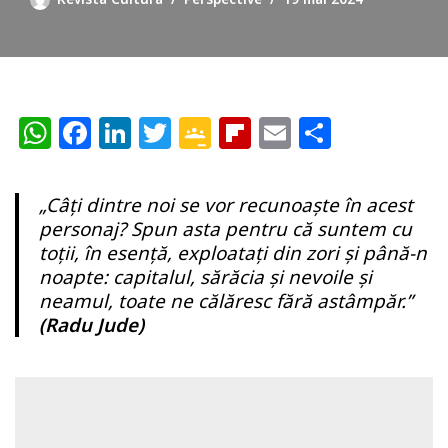
W
F
Li
T
G
Fl
E
P
h
a
n
w
o
ip
m
ar
at
c
k
itt
o
b
ai
ta
„Câți dintre noi se vor recunoaște în acest
s
e
e
e
gl
o
l
je
personaj? Spun asta pentru că suntem cu
A
b
dI
r
e
ar
az
toții, în esență, exploatați din zori și până-n
noapte: capitalul, sărăcia și nevoile și
p
o
n
Cl
d
ă
neamul, toate ne călăresc fără astâmpăr.”
p
o
a
(Radu Jude)
k
ss
r
o