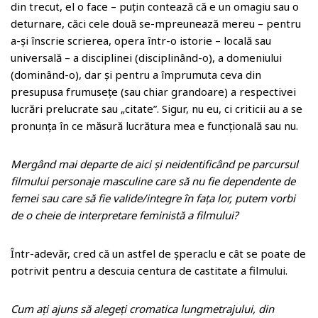
din trecut, el o face – puțin contează că e un omagiu sau o
deturnare, căci cele două se-mpreunează mereu – pentru
a-și înscrie scrierea, opera într-o istorie – locală sau
universală – a disciplinei (disciplinând-o), a domeniului
(dominând-o), dar și pentru a împrumuta ceva din
presupusa frumusețe (sau chiar grandoare) a respectivei
lucrări prelucrate sau „citate”. Sigur, nu eu, ci criticii au a se
pronunța în ce măsură lucrătura mea e funcțională sau nu.
Mergând mai departe de aici și neidentificând pe parcursul
filmului personaje masculine care să nu fie dependente de
femei sau care să fie valide/integre în fața lor, putem vorbi
de o cheie de interpretare feministă a filmului?
Într-adevăr, cred că un astfel de șperaclu e cât se poate de
potrivit pentru a descuia centura de castitate a filmului.
Cum ați ajuns să alegeți cromatica lungmetrajului, din