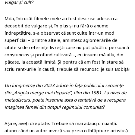
vulgar și cult?
Mda, întrucât filmele mele au fost descrise adesea ca
deosebit de vulgare și, în plus și nu fără o anume
îndreptățire, s-a observat că sunt culte într-un mod
superficial – printre altele, amintesc aglomerările de
citate și de referințe livrești care nu pot păcăli o persoană
conștiincios și profund cultivată –, eu însumi mă aflu, din
păcate, la această limită. Și pentru că am fost în stare să
scriu rant-urile în cauză, trebuie să recunosc: je suis Bobiță!
Un lungmetraj din 2023 aduce în fața publicului secvențe
din „Angela merge mai departe”, film din 1981. La nivel de
metadiscurs, poate însemna asta o tentativă de a recupera
imaginea femeii din timpul regimului comunist?
Așa e, aveți dreptate. Trebuie să mai adaug o nuanță:
atunci când un autor invocă sau preia o înfăptuire artistică