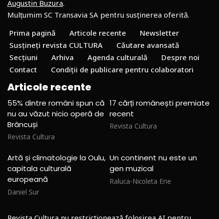
Augustin Buzura
.
Mulțumim SC Transavia SA pentru susținerea oferită.
Prima pagină
Articole recente
Newsletter
Susțineți revista CULTURA
Căutare avansată
Secțiuni
Arhiva
Agenda culturală
Despre noi
Contact
Condiții de publicare pentru colaboratori
Articole recente
55% dintre români spun că
17 cărți românești premiate
nu au văzut nicio operă de
recent
Brâncuși
Revista Cultura
Revista Cultura
Artă și climatologie la Oulu,
Un continent nu este un
capitala culturală
gen muzical
europeană
Raluca-Nicoleta Ene
Daniel Sur
Revista Cultura nu restricționează folosirea AI pentru