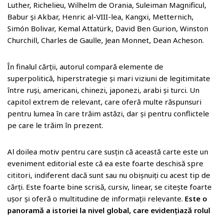
Luther, Richelieu, Wilhelm de Orania, Suleiman Magnificul,
Babur și Akbar, Henric al-VIII-lea, Kangxi, Metternich,
Simón Bolivar, Kemal Attatürk, David Ben Gurion, Winston
Churchill, Charles de Gaulle, Jean Monnet, Dean Acheson.
În finalul cărții, autorul compară elemente de
superpolitică, hiperstrategie și mari viziuni de legitimitate
între ruși, americani, chinezi, japonezi, arabi și turci. Un
capitol extrem de relevant, care oferă multe răspunsuri
pentru lumea în care trăim astăzi, dar și pentru conflictele
pe care le trăim în prezent.
Al doilea motiv pentru care susțin că această carte este un
eveniment editorial este că ea este foarte deschisă spre
cititori, indiferent dacă sunt sau nu obișnuiți cu acest tip de
cărți. Este foarte bine scrisă, cursiv, linear, se citește foarte
ușor și oferă o multitudine de informații relevante.
Este o
panoramă a istoriei la nivel global, care evidențiază rolul