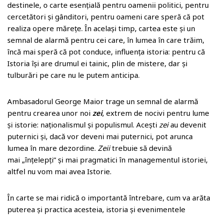
destinele, o carte esențială pentru oamenii politici, pentru
cercetători și gânditori, pentru oameni care speră că pot
realiza opere mărețe. În același timp, cartea este și un
semnal de alarmă pentru cei care, în lumea în care trăim,
încă mai speră că pot conduce, influența istoria: pentru că
Istoria își are drumul ei tainic, plin de mistere, dar și
tulburări pe care nu le putem anticipa.
Ambasadorul George Maior trage un semnal de alarmă
pentru crearea unor noi
zei
, extrem de nocivi pentru lume
și istorie: naționalismul și populismul. Acești
zei
au devenit
puternici și, dacă vor deveni mai puternici, pot arunca
lumea în mare dezordine.
Zeii
trebuie să devină
mai „înțelepți” și mai pragmatici în managementul istoriei,
altfel nu vom mai avea Istorie.
În carte se mai ridică o importantă întrebare, cum va arăta
puterea și practica acesteia, istoria și evenimentele