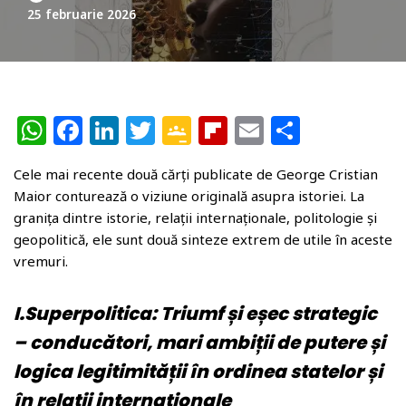
25 februarie 2026
W
F
Li
T
G
Fl
E
P
h
a
n
w
o
ip
m
ar
Cele mai recente două cărți publicate de George Cristian
at
c
k
itt
o
b
ai
ta
Maior conturează o viziune originală asupra istoriei. La
s
e
e
e
gl
o
l
je
granița dintre istorie, relații internaționale, politologie și
A
b
dI
r
e
ar
az
geopolitică, ele sunt două sinteze extrem de utile în aceste
vremuri.
p
o
n
Cl
d
ă
p
o
a
I.Superpolitica: Triumf și eșec strategic
k
ss
– conducători, mari ambiții de putere și
r
logica legitimității în ordinea statelor și
o
în relații internaționale