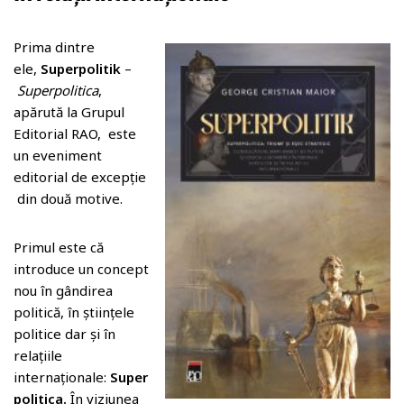
o
m
Prima dintre
ele,
Superpolitik
–
Superpolitica
,
apărută la Grupul
Editorial RAO, este
un eveniment
editorial de excepție
din două motive.
Primul este că
introduce un concept
nou în gândirea
politică, în științele
politice dar și în
relațiile
internaționale:
Super
politica.
În viziunea