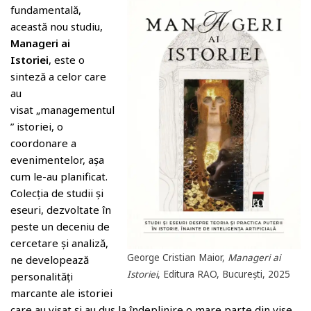
fundamentală,
această nou studiu,
Manageri ai
Istoriei
, este o
sinteză a celor care
au
visat „managementul
” istoriei, o
coordonare a
evenimentelor, așa
cum le-au planificat.
Colecția de studii și
eseuri, dezvoltate în
peste un deceniu de
cercetare și analiză,
George Cristian Maior,
Manageri ai
ne developează
Istoriei
, Editura RAO, București, 2025
personalități
marcante ale istoriei
care au visat și au dus la îndeplinire o mare parte din vise.