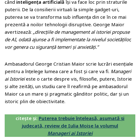
când
inteligența artificială
își va face loc prin straturile
puterii. De la consilierii virtuali la simple gadget-uri,
puterea se va transforma sub influența din ce în ce mai
prezentă a noilor tehnologii disruptive. George Maior
avertizează:
„direcțiile de management al istoriei propuse
de AI, odată ajunse a fi implementate la nivelul societăților,
vor genera cu siguranță temeri și anxietăți.”
Ambasadorul George Cristian Maior scrie lucrări esențiale
pentru a înțelege lumea care a fost și care va fi.
Manageri
ai Istoriei
este o carte despre vis, filosofie, putere, Istorie
și alte zeități, un studiu care îl reafirmă pe ambasadorul
Maior ca un mare și pragmatic gânditor politic, dar și un
istoric plin de obiectivitate.
citește și:
Puterea trebuie înțeleasă, asumată și
judecată, review de Iulia Moise la volumul
Manageri ai Istoriei