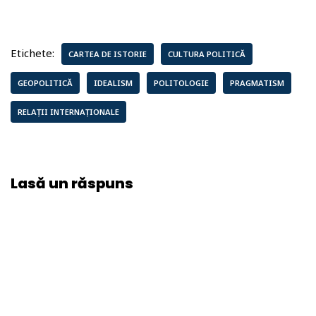
Etichete:
CARTEA DE ISTORIE
CULTURA POLITICĂ
GEOPOLITICĂ
IDEALISM
POLITOLOGIE
PRAGMATISM
RELAȚII INTERNAȚIONALE
Lasă un răspuns