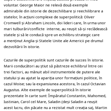
voluntar. George Maior ne relevă două exemple
admirabile din istorie de dezechilibare și reechilibrare a
statelor, în acțiuni complexe de superpolitică: Oliver
Cromwell și Abraham Lincoln, doi lideri care, în urma unor
mari tulburări/conflicte interne, au reușit să-și reclădească
statele și să le conducă spre un echilibru strategic care
a menținut Anglia și Statele Unite ale Americii pe drumul
dezvoltării în istorie.
Cazurile de superpolitik sunt cazurile de succes în istorie.
Marii conducători au știut să păstreze echilibrul între cei
trei factori, au mânuit abil instrumentele de putere ale
statului și au ajutat la apariția unor formațiuni politice, în
cazul Moise; sau la expansiunea acestora, în cazul Octavian
Augustus. Alte exemple de superpolitică în istorie
prezentate în carte sunt: Împăratul Constantin, Mahomed,
Iustinian, Carol cel Mare, Saladin (deși Saladin a reușit
acest lucru, din păcate nu a rezistat mult creația sa), Martin