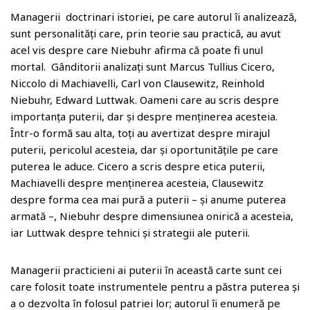
Managerii doctrinari istoriei, pe care autorul îi analizează,
sunt personalități care, prin teorie sau practică, au avut
acel vis despre care Niebuhr afirma că poate fi unul
mortal. Gânditorii analizați sunt Marcus Tullius Cicero,
Niccolo di Machiavelli, Carl von Clausewitz, Reinhold
Niebuhr, Edward Luttwak. Oameni care au scris despre
importanța puterii, dar și despre menținerea acesteia.
Într-o formă sau alta, toți au avertizat despre mirajul
puterii, pericolul acesteia, dar și oportunitățile pe care
puterea le aduce. Cicero a scris despre etica puterii,
Machiavelli despre menținerea acesteia, Clausewitz
despre forma cea mai pură a puterii – și anume puterea
armată –, Niebuhr despre dimensiunea onirică a acesteia,
iar Luttwak despre tehnici și strategii ale puterii.
Managerii practicieni ai puterii în această carte sunt cei
care folosit toate instrumentele pentru a păstra puterea și
a o dezvolta în folosul patriei lor; autorul îi enumeră pe