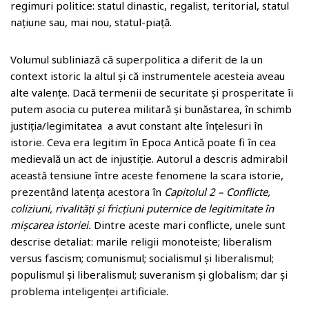
regimuri politice: statul dinastic, regalist, teritorial, statul
națiune sau, mai nou, statul-piață.
Volumul subliniază că superpolitica a diferit de la un
context istoric la altul și că instrumentele acesteia aveau
alte valențe. Dacă termenii de securitate și prosperitate îi
putem asocia cu puterea militară și bunăstarea, în schimb
justiția/legimitatea a avut constant alte înțelesuri în
istorie. Ceva era legitim în Epoca Antică poate fi în cea
medievală un act de injustiție. Autorul a descris admirabil
această tensiune între aceste fenomene la scara istorie,
prezentând latența acestora în
Capitolul 2 – Conflicte,
coliziuni, rivalități și fricțiuni puternice de legitimitate în
mișcarea istoriei.
Dintre aceste mari conflicte, unele sunt
descrise detaliat: marile religii monoteiste; liberalism
versus fascism; comunismul; socialismul și liberalismul;
populismul și liberalismul; suveranism și globalism; dar și
problema inteligenței artificiale.