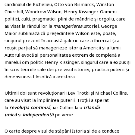
cardinalul de Richelieu, Otto von Bismarck, Winston
Churchill, Woodrow Wilson, Henry Kissinger. Oameni
politici, culți, pragmatici, plini de mândrie și orgoliu, care
au visat la rândul lor la
managerierea
Istoriei. George
Maior subliniază că președintele Wilson este, poate,
singurul prezent în această galerie care a încercat și a
reușit parțial să managerieze istoria Americii și a lumii.
Autorul evocă și personalitatea extrem de complexă a
marelui om politic Henry Kissinger, singurul care a expus și
în scris teoriile sale despre visul istoriei, practica puterii și
dimensiunea filosofică a acestora.
Ultimii doi sunt revoluționarii Lev Troțki și Michael Collins,
care au visat la împlinirea puterii. Troțki a sperat
la
revoluția continuă
, iar Collins la o
Irlandă
unică
și
independentă
pe vecie.
O carte despre visul de stăpâni Istoria și de a conduce