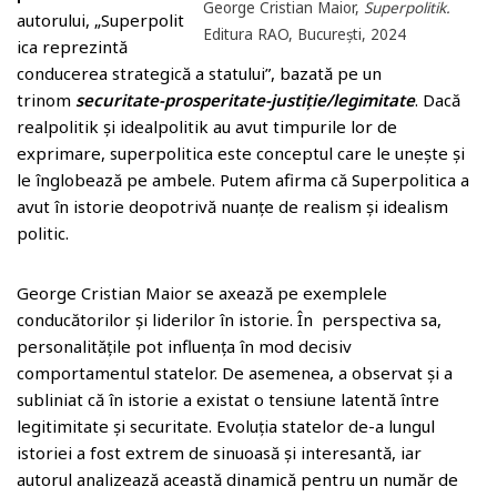
George Cristian Maior,
Superpolitik.
autorului, „Superpolit
Editura RAO, București, 2024
ica reprezintă
conducerea strategică a statului”, bazată pe un
trinom
securitate-prosperitate-justiție/legimitate
. Dacă
realpolitik și idealpolitik au avut timpurile lor de
exprimare, superpolitica este conceptul care le unește și
le înglobează pe ambele. Putem afirma că Superpolitica a
avut în istorie deopotrivă nuanțe de realism și idealism
politic.
George Cristian Maior se axează pe exemplele
conducătorilor și liderilor în istorie. În perspectiva sa,
personalitățile pot influența în mod decisiv
comportamentul statelor. De asemenea, a observat și a
subliniat că în istorie a existat o tensiune latentă între
legitimitate și securitate. Evoluția statelor de-a lungul
istoriei a fost extrem de sinuoasă și interesantă, iar
autorul analizează această dinamică pentru un număr de