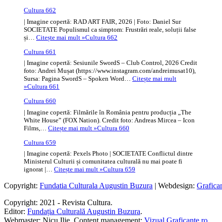
Cultura 662
| Imagine copertă: RAD ART FAIR, 2026 | Foto: Daniel Sur
SOCIETATE Populismul ca simptom: Frustrări reale, soluții false
și…
Citește mai mult »
Cultura 662
Cultura 661
| Imagine copertă: Sesiunile SwordS – Club Control, 2026 Credit
foto: Andrei Mușat (https://www.instagram.com/andreimusat10),
Sursa: Pagina SwordS – Spoken Word…
Citește mai mult
»
Cultura 661
Cultura 660
| Imagine copertă: Filmările în România pentru producția „The
White House” (FOX Nation). Credit foto: Andreas Mircea – Icon
Films,…
Citește mai mult »
Cultura 660
Cultura 659
| Imagine copertă: Pexels Photo | SOCIETATE Conflictul dintre
Ministerul Culturii și comunitatea culturală nu mai poate fi
ignorat |…
Citește mai mult »
Cultura 659
Copyright:
Fundatia Culturala Augustin Buzura
| Webdesign:
Grafica
Copyright: 2021 - Revista Cultura.
Editor:
Fundația Culturală Augustin Buzura
.
Webmaster: Nicu Ilie. Content management:
Vizual Graficante.ro