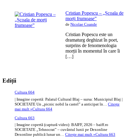
Cristian Popescu – „Școala de
morți frumoase”
de
Nicolae Coande
Cristian Popescu este un
dramaturg deghizat în poet,
surprins de fenomenologia
morții în momentul în care îi
[…]
Ediții
Cultura 664
| Imagine copertă: Palatul Cultural Blaj – sursa: Municipiul Blaj |
SOCIETATE Un „picnic nobil la castel” a anticipat în…
Citește
mai mult »
Cultura 664
Cultura 663
| Imagine copertă (captură video): BAIFF, 2026 – baiff.ro
SOCIETATE „Tehnocrat” – cuvântul lunii pe Dexonline
Dexonline publică lunar un…
Citește mai mult »
Cultura 663