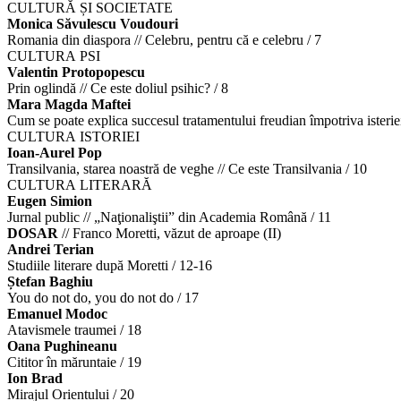
CULTURĂ ȘI SOCIETATE
Monica Săvulescu Voudouri
Romania din diaspora // Celebru, pentru că e celebru / 7
CULTURA PSI
Valentin Protopopescu
Prin oglindă // Ce este doliul psihic? / 8
Mara Magda Maftei
Cum se poate explica succesul tratamentului freudian împotriva isteriei
CULTURA ISTORIEI
Ioan-Aurel Pop
Transilvania, starea noastră de veghe // Ce este Transilvania / 10
CULTURA LITERARĂ
Eugen Simion
Jurnal public // „Naţionaliştii” din Academia Română / 11
DOSAR
// Franco Moretti, văzut de aproape (II)
Andrei Terian
Studiile literare după Moretti / 12-16
Ștefan Baghiu
You do not do, you do not do / 17
Emanuel Modoc
Atavismele traumei / 18
Oana Pughineanu
Cititor în măruntaie / 19
Ion Brad
Mirajul Orientului / 20