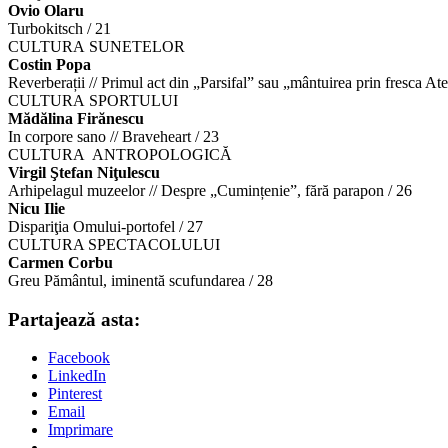
Ovio Olaru
Turbokitsch / 21
CULTURA SUNETELOR
Costin Popa
Reverberații // Primul act din „Parsifal” sau „mântuirea prin fresca A
CULTURA SPORTULUI
Mădălina Firănescu
In corpore sano // Braveheart / 23
CULTURA ANTROPOLOGICĂ
Virgil Ştefan Niţulescu
Arhipelagul muzeelor // Despre „Cumințenie”, fără parapon / 26
Nicu Ilie
Dispariţia Omului-portofel / 27
CULTURA SPECTACOLULUI
Carmen Corbu
Greu Pământul, iminentă scufundarea / 28
Partajează asta:
Facebook
LinkedIn
Pinterest
Email
Imprimare