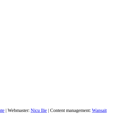
nte
| Webmaster:
Nicu Ilie
| Content management:
Wansait