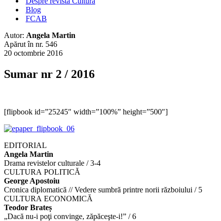
Despre revista Cultura
Blog
FCAB
Autor:
Angela Martin
Apărut în nr. 546
20 octombrie 2016
Sumar nr 2 / 2016
[flipbook id=”25245″ width=”100%” height=”500″]
EDITORIAL
Angela Martin
Drama revistelor culturale / 3-4
CULTURA POLITICĂ
George Apostoiu
Cronica diplomatică // Vedere sumbră printre norii războiului / 5
CULTURA ECONOMICĂ
Teodor Brateș
„Dacă nu-i poţi convinge, zăpăceşte-i!” / 6