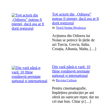
Toți actorii din „Odiseea”
puteau fi pigmei, dacă așa ar fi
dorit regizorul
de
Virgil Ștefan Nițulescu
Acțiunea din Odiseea lui
Nolan se petrece în țările de
azi Turcia, Grecia, Italia,
Croația, Albania, Malta, […]
Din vară până-n vară: 10
filme românești premiate
național și internațional
de
Revista Cultura
Pentru cinematografie,
împărțirea producției pe ani
oferă un oarecare reper, dar nu
cel mai bun. Chiar și […]