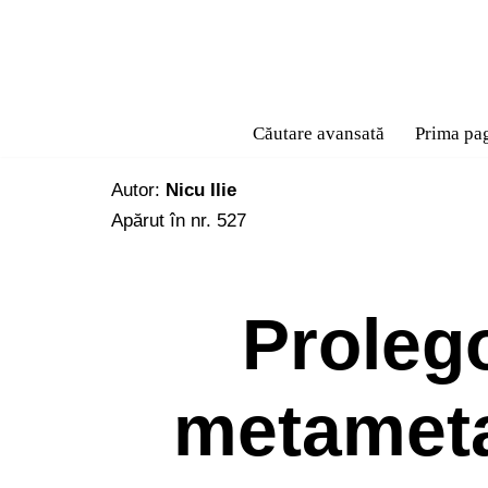
Sari
la
conținut
Căutare avansată
Prima pa
Autor:
Nicu Ilie
Apărut în nr. 527
Proleg
metamet