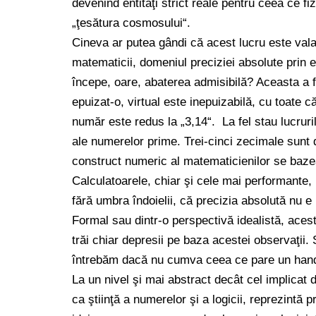
devenind entităţi strict reale pentru ceea ce f
„ţesătura cosmosului“.
Cineva ar putea gândi că acest lucru este valabi
matematicii, domeniul preciziei absolute prin 
începe, oare, abaterea admisibilă? Aceasta a fo
epuizat-o, virtual este inepuizabilă, cu toate că
număr este redus la „3,14“. La fel stau lucruril
ale numerelor prime. Trei-cinci zecimale sunt d
construct numeric al matematicienilor se bazea
Calculatoarele, chiar şi cele mai performante
fără umbra îndoielii, că precizia absolută nu e
Formal sau dintr-o perspectivă idealistă, aces
trăi chiar depresii pe baza acestei observaţii.
întrebăm dacă nu cumva ceea ce pare un handica
La un nivel şi mai abstract decât cel implicat
ca ştiinţă a numerelor şi a logicii, reprezintă 