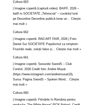
Cultura 663
| Imagine copertă (captură video): BAIFF, 2026 –
baiff.ro SOCIETATE „Tehnocrat” – cuvântul lunii
pe Dexonline Dexonline publică lunar un…
Citește
mai mult »
Cultura 662
| Imagine copertă: RAD ART FAIR, 2026 | Foto:
Daniel Sur SOCIETATE Populismul ca simptom:
Frustrări reale, soluții false și…
Citește mai mult »
Cultura 661
| Imagine copertă: Sesiunile SwordS – Club
Control, 2026 Credit foto: Andrei Mușat
(https://www.instagram.com/andreimusat10),
Sursa: Pagina SwordS – Spoken Word…
Citește
mai mult »
Cultura 660
| Imagine copertă: Filmările în România pentru
producția „The White House” (FOX Nation). Credit