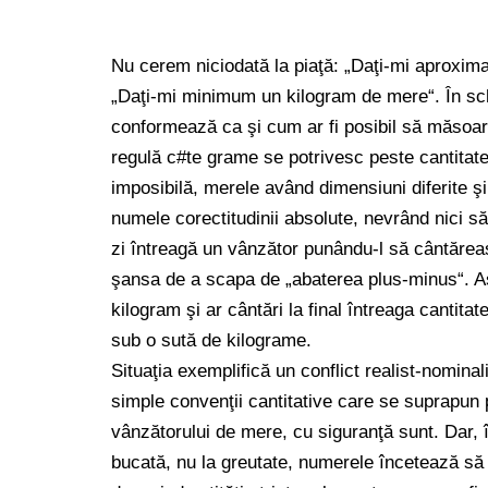
Nu cerem niciodată la piaţă: „Daţi-mi aproxim
„Daţi-mi minimum un kilogram de mere“. În sc
conformează ca şi cum ar fi posibil să măsoare
regulă c#te grame se potrivesc peste cantitate
imposibilă, merele având dimensiuni diferite şi 
numele corectitudinii absolute, nevrând nici să
zi întreagă un vânzător punându-l să cântăreas
şansa de a scapa de „abaterea plus-minus“. As
kilogram şi ar cântări la final întreaga cantitat
sub o sută de kilograme.
Situaţia exemplifică un conflict realist-nomina
simple convenţii cantitative care se suprapun pe
vânzătorului de mere, cu siguranţă sunt. Dar, 
bucată, nu la greutate, numerele încetează să