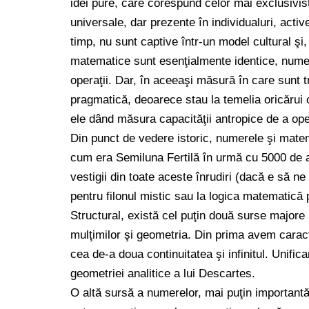
idei pure, care corespund celor mai exclusiviste
universale, dar prezente în individualuri, active
timp, nu sunt captive într-un model cultural şi,
matematice sunt esenţialmente identice, numer
operaţii. Dar, în aceeaşi măsură în care sunt
pragmatică, deoarece stau la temelia oricărui co
ele dând măsura capacităţii antropice de a ope
Din punct de vedere istoric, numerele şi matema
cum era Semiluna Fertilă în urmă cu 5000 de ani
vestigii din toate aceste înrudiri (dacă e să n
pentru filonul mistic sau la logica matematică p
Structural, există cel puţin două surse majore 
mulţimilor şi geometria. Din prima avem caracte
cea de-a doua continuitatea şi infinitul. Unifica
geometriei analitice a lui Descartes.
O altă sursă a numerelor, mai puţin importantă 