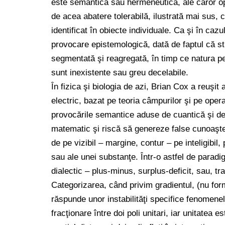
este semantica sau hermeneutica, ale căror ope
de acea abatere tolerabilă, ilustrată mai sus, 
identificat în obiecte individuale. Ca şi în caz
provocare epistemologică, dată de faptul că st
segmentată şi reagregată, în timp ce natura pe
sunt inexistente sau greu decelabile.
În fizica şi biologia de azi, Brian Cox a reuşit
electric, bazat pe teoria câmpurilor şi pe ope
provocările semantice aduse de cuantică şi de 
matematic şi riscă să genereze false cunoaşter
de pe vizibil – margine, contur – pe inteligibil,
sau ale unei substanţe. Într-o astfel de parad
dialectic – plus-minus, surplus-deficit, sau, t
Categorizarea, când privim gradientul, (nu for
răspunde unor instabilităţi specifice fenomenel
fracţionare între doi poli unitari, iar unitatea