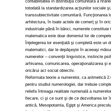
contabilitatea în distribuţia comunitară a hrane
totodată la standardizarea acţiunilor sociale şi,
transsubiectivitate comunitară. Funcţionarea l
arhitectura, în toate actele de comerţ şi în ori
industriale până în bănci, numerele constituie 
matematica este doar domeniul lor de compet
Înţelegerea lor esenţială şi completă este un 
matematici, dar le depăşeşte în aceeaşi măsur
numerelor – convenţii lingvistice, instincte ps
arhivarea, comunicarea, operaţionalizarea şi 
oricărui act social obiectiv.
Reformata teorie a numerelor, ca aritmetică 2.
pentru studiul numerologiei, dar trebuie comple
reliefa întreaga realitate numenală a numerel
fiecare, ci şi ce sunt şi de ce dezvoltarea lor
antică, Mesopotamia, Egipt şi America precolu