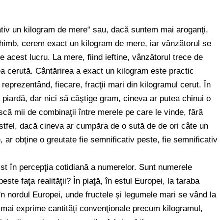
ativ un kilogram de mere“ sau, dacă suntem mai aroganţi,
himb, cerem exact un kilogram de mere, iar vânzătorul se
 acest lucru. La mere, fiind ieftine, vânzătorul trece de
a cerută. Cântărirea a exact un kilogram este practic
reprezentând, fiecare, fracţii mari din kilogramul cerut. În
 piardă, dar nici să câştige gram, cineva ar putea chinui o
că mii de combinaţii între merele pe care le vinde, fără
tfel, dacă cineva ar cumpăra de o sută de de ori câte un
e, ar obţine o greutate fie semnificativ peste, fie semnificativ
list în percepţia cotidiană a numerelor. Sunt numerele
ste faţa realităţii? În piaţă, în estul Europei, la taraba
în nordul Europei, unde fructele şi legumele mari se vând la
 mai exprime cantităţi convenţionale precum kilogramul,