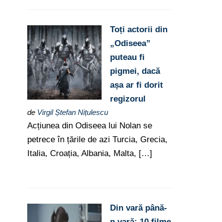
Toți actorii din
„Odiseea”
puteau fi
pigmei, dacă
așa ar fi dorit
regizorul
de
Virgil Ștefan Nițulescu
Acțiunea din Odiseea lui Nolan se
petrece în țările de azi Turcia, Grecia,
Italia, Croația, Albania, Malta, […]
Din vară până-
n vară: 10 filme