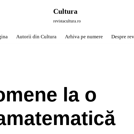
Cultura
revistacultura.ro
gina
Autorii din Cultura
Arhiva pe numere
Despre rev
omene la o
amatematică