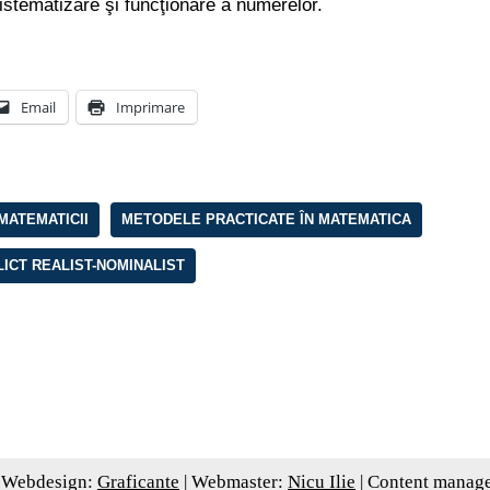
istematizare şi funcţionare a numerelor.
Email
Imprimare
MATEMATICII
METODELE PRACTICATE ÎN MATEMATICA
ICT REALIST-NOMINALIST
 Webdesign:
Graficante
| Webmaster:
Nicu Ilie
| Content manag