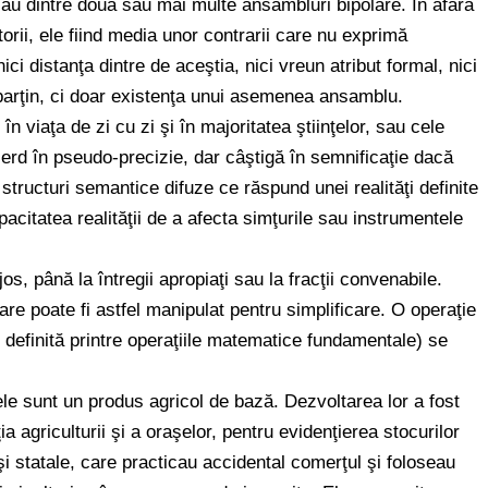
ne sau dintre două sau mai multe ansambluri bipolare. În afara
torii, ele fiind media unor contrarii care nu exprimă
nici distanţa dintre de aceştia, nici vreun atribut formal, nici
parţin, ci doar existenţa unui asemenea ansamblu.
 viaţa de zi cu zi şi în majoritatea ştiinţelor, sau cele
erd în pseudo-precizie, dar câştigă în semnificaţie dacă
 structuri semantice difuze ce răspund unei realităţi definite
apacitatea realităţii de a afecta simţurile sau instrumentele
jos, până la întregii apropiaţi sau la fracţii convenabile.
are poate fi astfel manipulat pentru simplificare. O operaţie
e definită printre operaţiile matematice fundamentale) se
le sunt un produs agricol de bază. Dezvoltarea lor a fost
ia agriculturii şi a oraşelor, pentru evidenţierea stocurilor
şi statale, care practicau accidental comerţul şi foloseau