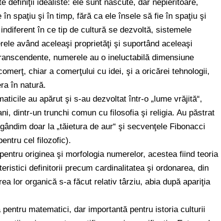
 definiţii idealiste: ele sunt născute, dar nepieritoare,
 în spaţiu şi în timp, fără ca ele însele să fie în spaţiu şi
 indiferent în ce tip de cultură se dezvoltă, sistemele
ele având aceleaşi proprietăţi şi suportând aceleaşi
 transcendente, numerele au o ineluctabilă dimensiune
merţ, chiar a comerţului cu idei, şi a oricărei tehnologii,
ra în natură.
ticile au apărut şi s-au dezvoltat într-o „lume vrăjită“,
, dintr-un trunchi comun cu filosofia şi religia. Au păstrat
e gândim doar la „tăietura de aur“ şi secvenţele Fibonacci
entru cel filozofic).
pentru originea şi morfologia numerelor, acestea fiind teoria
ristici definitorii precum cardinalitatea şi ordonarea, din
rea lor organică s-a făcut relativ târziu, abia după apariţia
pentru matematici, dar importantă pentru istoria culturii