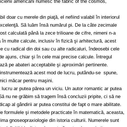
izicienii americani numesc the fabric of the cosmos,
l doar cu merele din piaţă, el nefiind valabil în interiorul
excelenţă. Să luăm însă numărul pi. De la câte zecimale
st calculată până la zece trilioane de cifre, nimeni n-a
 în multe calcule, inclusiv în fizică şi arhitectură, acest
e cu radical din doi sau cu alte radicaluri, îndeosebi cele
e ajuns, chiar şi în cele mai precise calcule. Întregul
ză pe abateri acceptabile şi aproximări pertinente.
, instrumentează acest mod de lucru, putându-se spune,
 nici măcar pentru maşini.
t lucru ar putea părea un viciu. Un autor romantic ar putea
 Să nu ne grăbim să tragem însă concluzii pripite, ci să ne
p al gândirii ar putea constitui de fapt o mare abilitate.
 de formulele şi metodele practicate în matematică, aceasta,
prima gnoseopraxiologie din istoria culturii. Numerele sunt