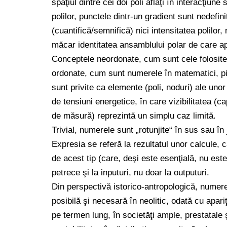
spaţiul dintre cei doi poli aflaţi în interacţiu
polilor, punctele dintr-un gradient sunt nedefini
(cuantifică/semnifică) nici intensitatea polilor, 
măcar identitatea ansamblului polar de care a
Conceptele neordonate, cum sunt cele folosite în
ordonate, cum sunt numerele în matematici, pi
sunt privite ca elemente (poli, noduri) ale unor
de tensiuni energetice, în care vizibilitatea (c
de măsură) reprezintă un simplu caz limită.
Trivial, numerele sunt „rotunjite“ în sus sau în 
Expresia se referă la rezultatul unor calcule, c
de acest tip (care, deşi este esenţială, nu est
petrece şi la inputuri, nu doar la outputuri.
Din perspectivă istorico-antropologică, numere
posibilă şi necesară în neolitic, odată cu apariţ
pe termen lung, în societăţi ample, prestatale 