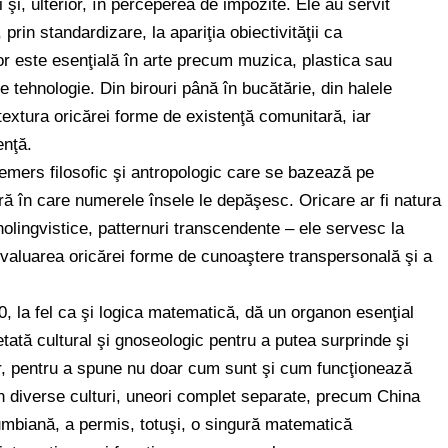
i şi, ulterior, în perceperea de impozite. Ele au servit
 prin standardizare, la apariţia obiectivităţii ca
or este esenţială în arte precum muzica, plastica sau
ce tehnologie. Din birouri până în bucătărie, din halele
textura oricărei forme de existenţă comunitară, iar
enţă.
demers filosofic şi antropologic care se bazează pe
ă în care numerele însele le depăşesc. Oricare ar fi natura
iholingvistice, patternuri transcendente – ele servesc la
evaluarea oricărei forme de cunoaştere transpersonală şi a
0, la fel ca şi logica matematică, dă un organon esenţial
tată cultural şi gnoseologic pentru a putea surprinde şi
or, pentru a spune nu doar cum sunt şi cum funcţionează
 în diverse culturi, uneori complet separate, precum China
mbiană, a permis, totuşi, o singură matematică