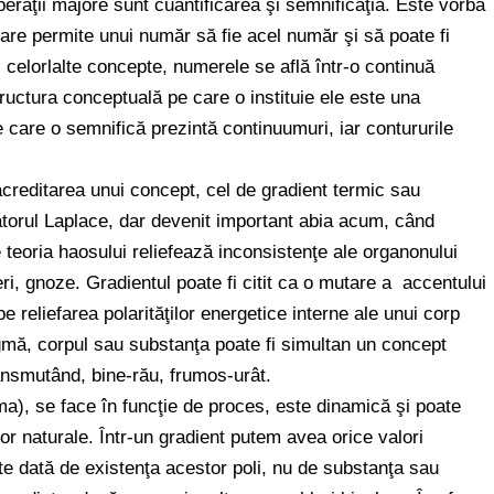
raţii majore sunt cuantificarea şi semnificaţia. Este vorba
care permite unui număr să fie acel număr şi să poate fi
ul celorlalte concepte, numerele se află într-o continuă
ructura conceptuală pe care o instituie ele este una
 care o semnifică prezintă continuumuri, iar contururile
 acreditarea unui concept, cel de gradient termic sau
ratorul Laplace, dar devenit important abia acum, când
teoria haosului reliefează inconsistenţe ale organonului
i, gnoze. Gradientul poate fi citit ca o mutare a accentului
 pe reliefarea polarităţilor energetice interne ale unui corp
igmă, corpul sau substanţa poate fi simultan un concept
ransmutând, bine-rău, frumos-urât.
ma), se face în funcţie de proces, este dinamică şi poate
or naturale. Într-un gradient putem avea orice valori
 este dată de existenţa acestor poli, nu de substanţa sau