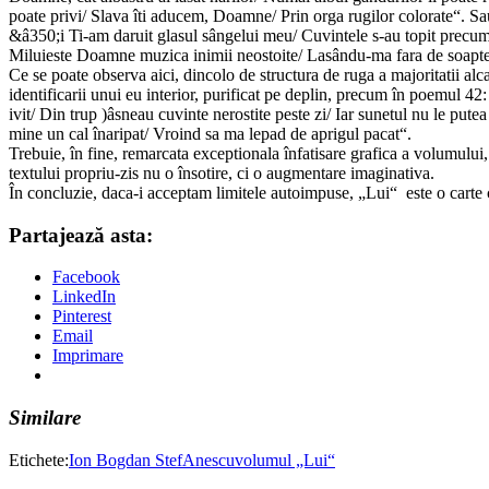
poate privi/ Slava îti aducem, Doamne/ Prin orga rugilor colorate“. S
&â350;i Ti-am daruit glasul sângelui meu/ Cuvintele s-au topit precum la
Miluieste Doamne muzica inimii neostoite/ Lasându-ma fara de soapt
Ce se poate observa aici, dincolo de structura de ruga a majoritatii alcat
identificarii unui eu interior, purificat pe deplin, precum în poemul 
ivit/ Din trup )âsneau cuvinte nerostite peste zi/ Iar sunetul nu le p
mine un cal înaripat/ Vroind sa ma lepad de aprigul pacat“.
Trebuie, în fine, remarcata exceptionala înfatisare grafica a volumului
textului propriu-zis nu o însotire, ci o augmentare imaginativa.
În concluzie, daca-i acceptam limitele autoimpuse, „Lui“ este o carte ca
Partajează asta:
Facebook
LinkedIn
Pinterest
Email
Imprimare
Similare
Etichete:
Ion Bogdan StefAnescu
volumul „Lui“