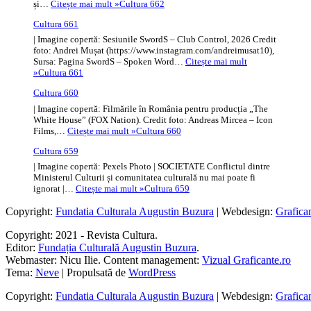
și…
Citește mai mult »
Cultura 662
Cultura 661
| Imagine copertă: Sesiunile SwordS – Club Control, 2026 Credit
foto: Andrei Mușat (https://www.instagram.com/andreimusat10),
Sursa: Pagina SwordS – Spoken Word…
Citește mai mult
»
Cultura 661
Cultura 660
| Imagine copertă: Filmările în România pentru producția „The
White House” (FOX Nation). Credit foto: Andreas Mircea – Icon
Films,…
Citește mai mult »
Cultura 660
Cultura 659
| Imagine copertă: Pexels Photo | SOCIETATE Conflictul dintre
Ministerul Culturii și comunitatea culturală nu mai poate fi
ignorat |…
Citește mai mult »
Cultura 659
Copyright:
Fundatia Culturala Augustin Buzura
| Webdesign:
Grafica
Copyright: 2021 - Revista Cultura.
Editor:
Fundația Culturală Augustin Buzura
.
Webmaster: Nicu Ilie. Content management:
Vizual Graficante.ro
Tema:
Neve
| Propulsată de
WordPress
Copyright:
Fundatia Culturala Augustin Buzura
| Webdesign:
Grafica