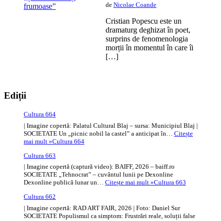
de
Nicolae Coande
Cristian Popescu este un
dramaturg deghizat în poet,
surprins de fenomenologia
morții în momentul în care îi
[…]
Ediții
Cultura 664
| Imagine copertă: Palatul Cultural Blaj – sursa: Municipiul Blaj |
SOCIETATE Un „picnic nobil la castel” a anticipat în…
Citește
mai mult »
Cultura 664
Cultura 663
| Imagine copertă (captură video): BAIFF, 2026 – baiff.ro
SOCIETATE „Tehnocrat” – cuvântul lunii pe Dexonline
Dexonline publică lunar un…
Citește mai mult »
Cultura 663
Cultura 662
| Imagine copertă: RAD ART FAIR, 2026 | Foto: Daniel Sur
SOCIETATE Populismul ca simptom: Frustrări reale, soluții false