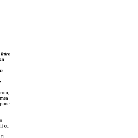
între
 nu
în
e
ricum,
lumea
 spune
în
ii cu
îl