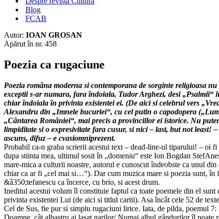
Despre revista Cultura
Blog
FCAB
Autor:
IOAN GROSAN
Apărut în nr. 458
Poezia ca rugaciune
Poezia româna moderna si contemporana de sorginte religioasa nu a 
exceptii s-ar numara, fara îndoiala, Tudor Arghezi, desi „Psalmii“ l
chiar îndoiala în privinta existentei ei. (De aici si celebrul vers „Vr
Alexandru din „Imnele bucuriei“, cu cel putin o capodopera („Lumi
„Cântarea României“, mai precis a provinciilor ei istorice. Nu putem 
limpiditate si o expresivitate fara cusur, si nici – last, but not least
ascuns, difuz – e cvasiomniprezent.
Probabil ca-n graba scrierii acestui text – dead-line-ul tiparului! – oi fi
dupa stiinta mea, ultimul sosit în „domeniu“ este Ion Bogdan StefAnes
mare-mica a culturii noastre, autorul e cunoscut îndeobste ca unul din 
chiar ca ar fi „cel mai si…“). Dar cum muzica mare si poezia sunt, în f
&â350;tefanescu ca încerce, cu brio, si acest drum.
Ineditul acestui volum îl constituie faptul ca toate poemele din el sunt 
privinta existentei Lui (de aici si titlul cartii). Asa încât cele 52 de te
Cel de Sus, fie pur si simplu rugaciuni lirice. Iata, de pilda, poemul 7
Doamne, cât albastru ai lasat narilor/ Numai albul gândurilor îl poate 