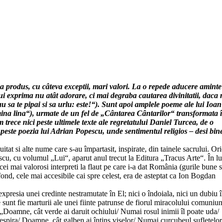
produs, cu câteva exceptii, mari valori. La o repede aducere aminte 
ui exprima nu atât adorare, ci mai degraba cautarea divinitatii, daca
eau sa te pipai si sa urlu: este!“). Sunt apoi amplele poeme ale lui Ioan
na lina“), urmate de un fel de „Cântarea Cântarilor“ transformata 
trece nici peste ultimele texte ale regretatului Daniel Turcea, de o
! – peste poezia lui Adrian Popescu, unde sentimentul religios – desi bin
 uitat si alte nume care s-au împartasit, inspirate, din tainele sacrului. O
cu, cu volumul „Lui“, aparut anul trecut la Editura „Tracus Arte“. În 
cei mai valorosi interpreti la flaut pe care i-a dat România (gurile bune
ond, cele mai accesibile cai spre celest, era de asteptat ca Ion Bogdan
expresia unei credinte nestramutate în El; nici o îndoiala, nici un dubiu 
xte sunt fie marturii ale unei fiinte patrunse de fiorul miracolului comuniun
: „Doamne, cât verde ai daruit ochiului/ Numai rosul inimii îl poate uda/
respira/ Doamne, cât galben ai întins viselor/ Numai curcubeul sufletelor 