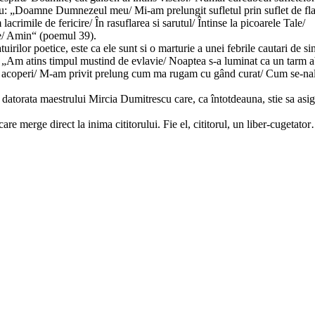
au: „Doamne Dumnezeul meu/ Mi-am prelungit sufletul prin suflet de fla
crimile de fericire/ În rasuflarea si sarutul/ Întinse la picoarele Tale/
e/ Amin“ (poemul 39).
uirilor poetice, este ca ele sunt si o marturie a unei febrile cautari de si
42: „Am atins timpul mustind de evlavie/ Noaptea s-a luminat ca un tarm a
utea acoperi/ M-am privit prelung cum ma rugam cu gând curat/ Cum se-nal
, datorata maestrului Mircia Dumitrescu care, ca întotdeauna, stie sa asi
re merge direct la inima cititorului. Fie el, cititorul, un liber-cugetato