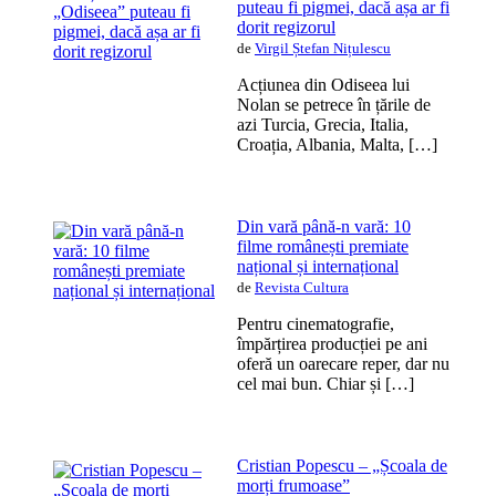
puteau fi pigmei, dacă așa ar fi
dorit regizorul
de
Virgil Ștefan Nițulescu
Acțiunea din Odiseea lui
Nolan se petrece în țările de
azi Turcia, Grecia, Italia,
Croația, Albania, Malta, […]
Din vară până-n vară: 10
filme românești premiate
național și internațional
de
Revista Cultura
Pentru cinematografie,
împărțirea producției pe ani
oferă un oarecare reper, dar nu
cel mai bun. Chiar și […]
Cristian Popescu – „Școala de
morți frumoase”