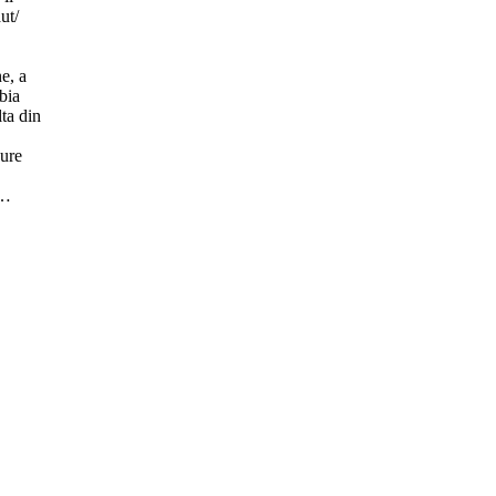
ut/
ne, a
bia
ta din
gure
r…