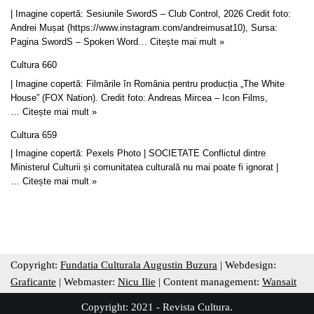
| Imagine copertă: Sesiunile SwordS – Club Control, 2026 Credit foto:
Andrei Mușat (https://www.instagram.com/andreimusat10), Sursa:
Pagina SwordS – Spoken Word…
Citește mai mult »
Cultura 660
| Imagine copertă: Filmările în România pentru producția „The White
House” (FOX Nation). Credit foto: Andreas Mircea – Icon Films,
…
Citește mai mult »
Cultura 659
| Imagine copertă: Pexels Photo | SOCIETATE Conflictul dintre
Ministerul Culturii și comunitatea culturală nu mai poate fi ignorat |
…
Citește mai mult »
Copyright:
Fundatia Culturala Augustin Buzura
| Webdesign:
Graficante
| Webmaster:
Nicu Ilie
| Content management:
Wansait
Copyright: 2021 - Revista Cultura.