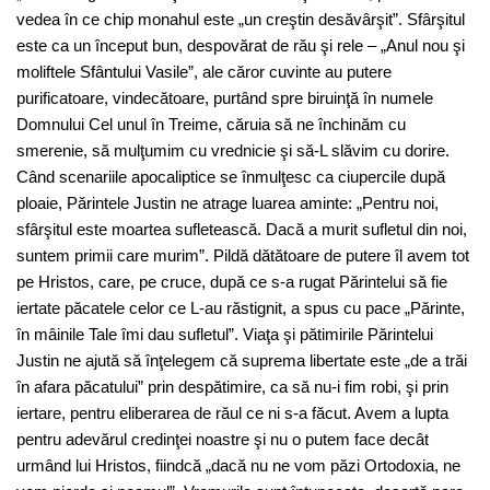
vedea în ce chip monahul este „un creştin desăvârşit”. Sfârşitul
este ca un început bun, despovărat de rău şi rele – „Anul nou şi
moliftele Sfântului Vasile”, ale căror cuvinte au putere
purificatoare, vindecătoare, purtând spre biruinţă în numele
Domnului Cel unul în Treime, căruia să ne închinăm cu
smerenie, să mulţumim cu vrednicie şi să-L slăvim cu dorire.
Când scenariile apocaliptice se înmulţesc ca ciupercile după
ploaie, Părintele Justin ne atrage luarea aminte: „Pentru noi,
sfârşitul este moartea sufletească. Dacă a murit sufletul din noi,
suntem primii care murim”. Pildă dătătoare de putere îl avem tot
pe Hristos, care, pe cruce, după ce s-a rugat Părintelui să fie
iertate păcatele celor ce L-au răstignit, a spus cu pace „Părinte,
în mâinile Tale îmi dau sufletul”. Viaţa şi pătimirile Părintelui
Justin ne ajută să înţelegem că suprema libertate este „de a trăi
în afara păcatului” prin despătimire, ca să nu-i fim robi, şi prin
iertare, pentru eliberarea de răul ce ni s-a făcut. Avem a lupta
pentru adevărul credinţei noastre şi nu o putem face decât
urmând lui Hristos, fiindcă „dacă nu ne vom păzi Ortodoxia, ne