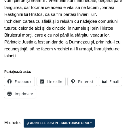
vom pierde şi neamul”. Vremurile sunt întunecate, deşartă pare
tânguirea, dar tocmai de aceea e vital să ne facem „părtaşi
Răstignirii lui Hristos, ca să fim părtaşi Învierii lui”.
Închidem cartea cu sfială şi o reluăm cu nădejdea comuniunii
tuturor, celor de aici şi de dincolo, în numele şi prin Hristos
Biruitorul morţii, care e cu noi până la sfârşitul veacurilor.
Părintele Justin a fost un dar de la Dumnezeu şi, primindu-l cu
recunoştinţă, să ne facem vrednici a-i fi urmaşi, înmulţindu-ne
talanţii.
Partajează asta:
Facebook
LinkedIn
Pinterest
Email
Imprimare
Etichete:
„PARINTELE JUSTIN – MARTURISITORUL”