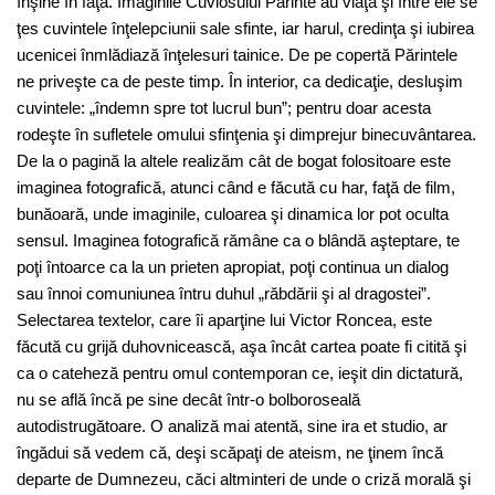
înşine în faţă. Imaginile Cuviosului Părinte au viaţă şi între ele se
ţes cuvintele înţelepciunii sale sfinte, iar harul, credinţa şi iubirea
ucenicei înmlădiază înţelesuri tainice. De pe copertă Părintele
ne priveşte ca de peste timp. În interior, ca dedicaţie, desluşim
cuvintele: „îndemn spre tot lucrul bun”; pentru doar acesta
rodeşte în sufletele omului sfinţenia şi dimprejur binecuvântarea.
De la o pagină la altele realizăm cât de bogat folositoare este
imaginea fotografică, atunci când e făcută cu har, faţă de film,
bunăoară, unde imaginile, culoarea şi dinamica lor pot oculta
sensul. Imaginea fotografică rămâne ca o blândă aşteptare, te
poţi întoarce ca la un prieten apropiat, poţi continua un dialog
sau înnoi comuniunea întru duhul „răbdării şi al dragostei”.
Selectarea textelor, care îi aparţine lui Victor Roncea, este
făcută cu grijă duhovnicească, aşa încât cartea poate fi citită şi
ca o cateheză pentru omul contemporan ce, ieşit din dictatură,
nu se află încă pe sine decât într-o bolboroseală
autodistrugătoare. O analiză mai atentă, sine ira et studio, ar
îngădui să vedem că, deşi scăpaţi de ateism, ne ţinem încă
departe de Dumnezeu, căci altminteri de unde o criză morală şi