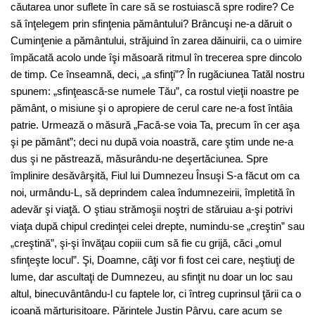
căutarea unor suflete în care să se rostuiască spre rodire? Ce
să înţelegem prin sfinţenia pământului? Brâncuşi ne-a dăruit o
Cuminţenie a pământului, străjuind în zarea dăinuirii, ca o uimire
împăcată acolo unde îşi măsoară ritmul în trecerea spre dincolo
de timp. Ce înseamnă, deci, „a sfinţi”? În rugăciunea Tatăl nostru
spunem: „sfinţească-se numele Tău”, ca rostul vieţii noastre pe
pământ, o misiune şi o apropiere de cerul care ne-a fost întâia
patrie. Urmează o măsură „Facă-se voia Ta, precum în cer aşa
şi pe pământ”; deci nu după voia noastră, care ştim unde ne-a
dus şi ne păstrează, măsurându-ne deşertăciunea. Spre
împlinire desăvârşită, Fiul lui Dumnezeu Însuşi S-a făcut om ca
noi, urmându-L, să deprindem calea îndumnezeirii, împletită în
adevăr şi viaţă. O ştiau strămoşii noştri de stăruiau a-şi potrivi
viaţa după chipul credinţei celei drepte, numindu-se „creştin” sau
„creştină”, şi-şi învăţau copiii cum să fie cu grijă, căci „omul
sfinţeşte locul”. Şi, Doamne, câţi vor fi fost cei care, neştiuţi de
lume, dar ascultaţi de Dumnezeu, au sfinţit nu doar un loc sau
altul, binecuvântându-l cu faptele lor, ci întreg cuprinsul ţării ca o
icoană mărturisitoare. Părintele Justin Pârvu, care acum se