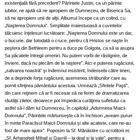
existenţială fără precedent? Părintele Justin, ca un părinte
iubitor, ne ajută să ne apropiem de Dumnezeu, de Biserica Sa,
să ne apropiem unii de alţii. Albumul începe ca un colind, cu
„Naşterea Domnului”. Simplitate maiestuoasă a cuvintelor
tâlcuiesc înţelesuri lucrătoare: „Naşterea Domnului este un dar,
o bucurie, dar totodată o cruce, pentru că Hristos se naşte în
peştera din Bethleem pentru a duce pe Golgota, ca să ia asupra
Sa păcatele întregii omeniri. Nu putem vorbi de răstignire, de
înviere, dacă nu plecăm de la naştere”. Aici e puterea rugăciunii,
„salvarea noastră” şi îndemnul insistent, îndeosebi către tineri,
de a deprinde forţa rugăciunii, asemenea străbunilor care au
pornit sfinţirea pământului acestuia. Urmează „Sfintele Paşti”,
din care reţinem că ar fi necesar să ne ferim de dramatizarea
răutăţii zilelor, deoarece pot împiedica curăţirea sufletului ca
astfel să-l dăm lui Dumnezeu. În capitolul „Adormirea Maicii
Domnului”, Părintele mărturiseşte că în închisori „aveam pururi
în minte Paraclisul Maicii Domnului şi alte acatiste, care ne-au
fost de mare ajutor”. Poposim la Sf. Mănăstire cu ocrotitorii ei:
„Sf. Arhangheli Mihail şi Gavriil – la deal şi la vale”, pentru a