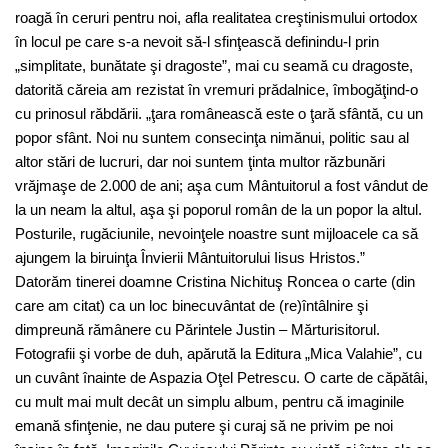
roagă în ceruri pentru noi, afla realitatea creştinismului ortodox
în locul pe care s-a nevoit să-l sfinţească definindu-l prin
„simplitate, bunătate şi dragoste”, mai cu seamă cu dragoste,
datorită căreia am rezistat în vremuri prădalnice, îmbogăţind-o
cu prinosul răbdării. „ţara românească este o ţară sfântă, cu un
popor sfânt. Noi nu suntem consecinţa nimănui, politic sau al
altor stări de lucruri, dar noi suntem ţinta multor răzbunări
vrăjmaşe de 2.000 de ani; aşa cum Mântuitorul a fost vândut de
la un neam la altul, aşa şi poporul român de la un popor la altul.
Posturile, rugăciunile, nevoinţele noastre sunt mijloacele ca să
ajungem la biruinţa Învierii Mântuitorului Iisus Hristos.”
Datorăm tinerei doamne Cristina Nichituş Roncea o carte (din
care am citat) ca un loc binecuvântat de (re)întâlnire şi
dimpreună rămânere cu Părintele Justin – Mărturisitorul.
Fotografii şi vorbe de duh, apărută la Editura „Mica Valahie”, cu
un cuvânt înainte de Aspazia Oţel Petrescu. O carte de căpătâi,
cu mult mai mult decât un simplu album, pentru că imaginile
emană sfinţenie, ne dau putere şi curaj să ne privim pe noi