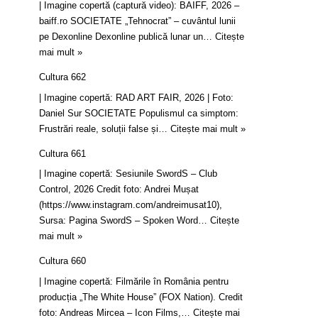
| Imagine copertă (captură video): BAIFF, 2026 –
baiff.ro SOCIETATE „Tehnocrat” – cuvântul lunii
pe Dexonline Dexonline publică lunar un…
Citește
mai mult »
Cultura 662
| Imagine copertă: RAD ART FAIR, 2026 | Foto:
Daniel Sur SOCIETATE Populismul ca simptom:
Frustrări reale, soluții false și…
Citește mai mult »
Cultura 661
| Imagine copertă: Sesiunile SwordS – Club
Control, 2026 Credit foto: Andrei Mușat
(https://www.instagram.com/andreimusat10),
Sursa: Pagina SwordS – Spoken Word…
Citește
mai mult »
Cultura 660
| Imagine copertă: Filmările în România pentru
producția „The White House” (FOX Nation). Credit
foto: Andreas Mircea – Icon Films,…
Citește mai