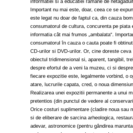
informatiei si a educatiei ramâne de netagaduit
Important nu mai este, doar, ceea ce se expun
este legat nu doar de faptul ca, din cauza bo
consumatorul de cultura, concurenta pe piata e
informatia cât mai frumos „ambalata“. Importan
consumatorul în cauza o cauta poate fi obtinuta
CD-urilor si DVD-urilor. Or, cine doreste ceva
obiectul tridimensional si, aparent, tangibil, t
despre efortul de a veni la muzeu, ci si despr
fiecare expozitie este, legalmente vorbind, o 
atare, lucrurile capata, cred, o noua dimensiu
Realizarea unei expozitii permanente a unui m
pretentios (din punctul de vedere al conservari
Orice costuri suplimentare (cladire noua sau m
si de eliberare de sarcina arheologica, restaur
adevar, astronomice (pentru gândirea marunta a