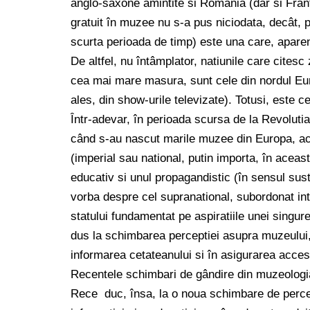
anglo-saxone amintite si România (dar si Fran
gratuit în muzee nu s-a pus niciodata, decât, po
scurta perioada de timp) este una care, aparent,
De altfel, nu întâmplator, natiunile care citesc 
cea mai mare masura, sunt cele din nordul Eur
ales, din show-urile televizate). Totusi, este c
Într-adevar, în perioada scursa de la Revoluti
când s-au nascut marile muzee din Europa, ace
(imperial sau national, putin importa, în aceasta
educativ si unul propagandistic (în sensul sust
vorba despre cel supranational, subordonat inte
statului fundamentat pe aspiratiile unei singur
dus la schimbarea perceptiei asupra muzeului, 
informarea cetateanului si în asigurarea accesu
Recentele schimbari de gândire din muzeologia 
Rece duc, însa, la o noua schimbare de percept