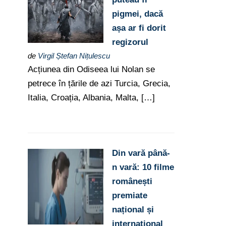
pigmei, dacă
așa ar fi dorit
regizorul
de
Virgil Ștefan Nițulescu
Acțiunea din Odiseea lui Nolan se
petrece în țările de azi Turcia, Grecia,
Italia, Croația, Albania, Malta, […]
Din vară până-
n vară: 10 filme
românești
premiate
național și
internațional