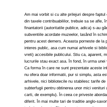
Am mai vorbit si cu alte prilejuri despre faptu
din taxele contribuabililor, trebuie sa se afle, î
finantatorii (autoritatile publice, adica) s-au gâ
subventiile acordate muzeelor, lasând în schim
pentru acest demers. Aceasta porneste de la p
interes public, asa cum numai arhivele si biblio
vreti) accesibile publicului. Stiu ca, aparent, m
lucrurile stau exact asa. În fond, în urma une
Ca forma în care ne sunt prezentate aceste info
nu ofera doar informatii, pur si simplu, asta es
arhivele, nici bibliotecile nu stabilesc tarife de
subterfugii pentru obtinerea unor mici venitur
carti, de exemplu). În ceea ce priveste aborda
diferit. În mai multe tari de traditie anglo-sax