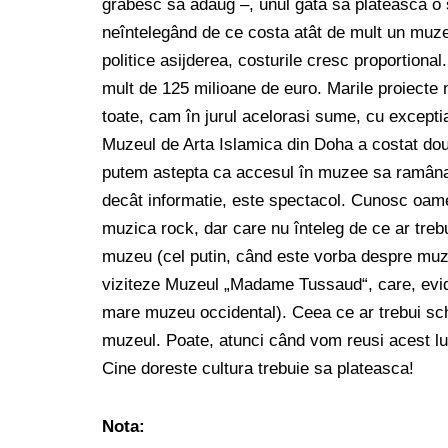
grabesc sa adaug –, unul gata sa plateasca o s
neîntelegând de ce costa atât de mult un muzeu
politice asijderea, costurile cresc proportion
mult de 125 milioane de euro. Marile proiecte
toate, cam în jurul acelorasi sume, cu excepti
Muzeul de Arta Islamica din Doha a costat dou
putem astepta ca accesul în muzee sa ramâna 
decât informatie, este spectacol. Cunosc oame
muzica rock, dar care nu înteleg de ce ar treb
muzeu (cel putin, când este vorba despre muz
viziteze Muzeul „Madame Tussaud“, care, evi
mare muzeu occidental). Ceea ce ar trebui sch
muzeul. Poate, atunci când vom reusi acest lu
Cine doreste cultura trebuie sa plateasca!
Nota: