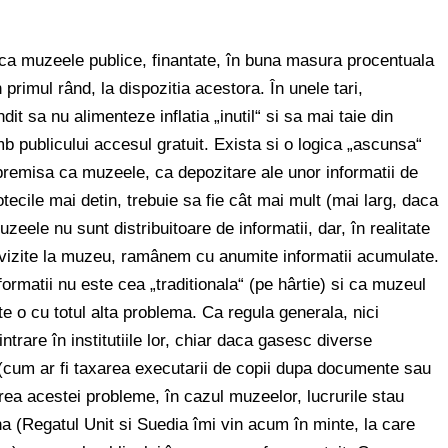
l ca muzeele publice, finantate, în buna masura procentuala
n primul rând, la dispozitia acestora. În unele tari,
ndit sa nu alimenteze inflatia „inutil“ si sa mai taie din
b publicului accesul gratuit. Exista si o logica „ascunsa“
remisa ca muzeele, ca depozitare ale unor informatii de
tecile mai detin, trebuie sa fie cât mai mult (mai larg, daca
uzeele nu sunt distribuitoare de informatii, dar, în realitate
i vizite la muzeu, ramânem cu anumite informatii acumulate.
rmatii nu este cea „traditionala“ (pe hârtie) si ca muzeul
te o cu totul alta problema. Ca regula generala, nici
 intrare în institutiile lor, chiar daca gasesc diverse
i (cum ar fi taxarea executarii de copii dupa documente sau
rea acestei probleme, în cazul muzeelor, lucrurile stau
ona (Regatul Unit si Suedia îmi vin acum în minte, la care