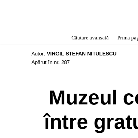
Sari
la
conținut
Căutare avansată
Prima pa
Autor:
VIRGIL STEFAN NITULESCU
Apărut în nr. 287
Muzeul c
între grat