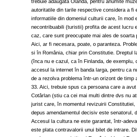
trebuie adaugata Olanda, pentru anumite muzee
autoritatile din tarile respective considera a fi
informatiile din domeniul culturii care, în mod 
necontribuabili (turistii) profita de acest lucru 
caz, care sunt preocupate mai ales de soarta pr
Aici, ar fi necesara, poate, o paranteza. Probl
si în România, chiar prin Constitutie. Dreptul l
(înca nu e cazul, ca în Finlanda, de exemplu, 
accesul la internet în banda larga, pentru ca 
de a rezolva problema într-un orizont de timp a
33. Aici, trebuie spus ca persoana care a avut 
Cotârlan (stiu ca cei mai multi dintre dvs nu at
jurist care, în momentul revizuirii Constitutiei,
depus amendamentul decisiv este senatorul, d
Accesul la cultura ne este garantat, într-adeva
este plata contravalorii unui bilet de intrare. 