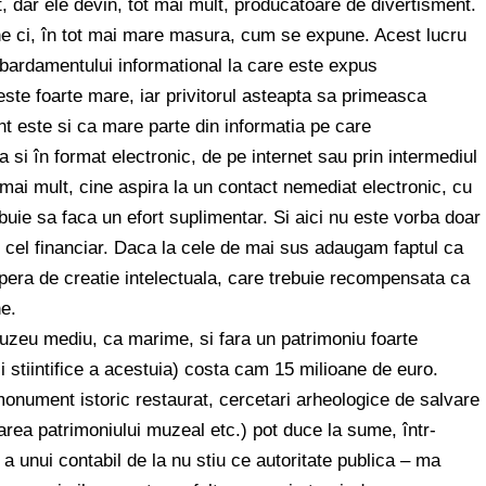
, dar ele devin, tot mai mult, producatoare de divertisment.
e ci, în tot mai mare masura, cum se expune. Acest lucru
mbardamentului informational la care este expus
ste foarte mare, iar privitorul asteapta sa primeasca
t este si ca mare parte din informatia pe care
 si în format electronic, de pe internet sau prin intermediul
 mai mult, cine aspira la un contact nemediat electronic, cu
rebuie sa faca un efort suplimentar. Si aici nu este vorba doar
e cel financiar. Daca la cele de mai sus adaugam faptul ca
opera de creatie intelectuala, care trebuie recompensata ca
ne.
uzeu mediu, ca marime, si fara un patrimoniu foarte
i stiintifice a acestuia) costa cam 15 milioane de euro.
onument istoric restaurat, cercetari arheologice de salvare
area patrimoniului muzeal etc.) pot duce la sume, într-
 unui contabil de la nu stiu ce autoritate publica – ma