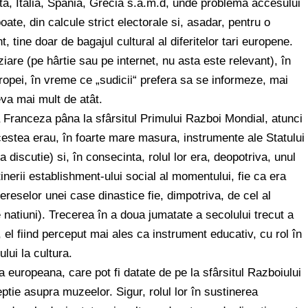
ta, Italia, Spania, Grecia s.a.m.d, unde problema accesului
ate, din calcule strict electorale si, asadar, pentru o
 tine doar de bagajul cultural al diferitelor tari europene.
ziare (pe hârtie sau pe internet, nu asta este relevant), în
opei, în vreme ce „sudicii“ prefera sa se informeze, mai
eva mai mult de atât.
a Franceza pâna la sfârsitul Primului Razboi Mondial, atunci
stea erau, în foarte mare masura, instrumente ale Statului
 discutie) si, în consecinta, rolul lor era, deopotriva, unul
inerii establishment-ului social al momentului, fie ca era
reselor unei case dinastice fie, dimpotriva, de cel al
e natiuni). Trecerea în a doua jumatate a secolului trecut a
el fiind perceput mai ales ca instrument educativ, cu rol în
lui la cultura.
europeana, care pot fi datate de pe la sfârsitul Razboiului
ie asupra muzeelor. Sigur, rolul lor în sustinerea