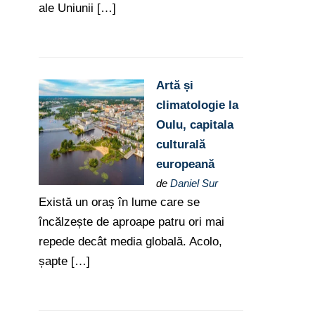
ale Uniunii […]
Artă și
climatologie la
Oulu, capitala
culturală
europeană
de
Daniel Sur
Există un oraș în lume care se
încălzește de aproape patru ori mai
repede decât media globală. Acolo,
șapte […]