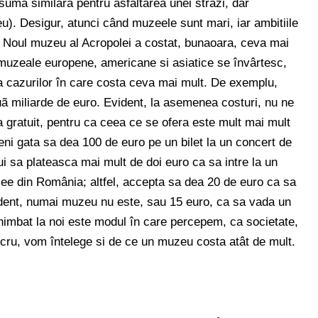
uma similara pentru asfaltarea unei strazi, dar
). Desigur, atunci când muzeele sunt mari, iar ambitiile
al. Noul muzeu al Acropolei a costat, bunaoara, ceva mai
 muzeale europene, americane si asiatice se învârtesc,
a cazurilor în care costa ceva mai mult. De exemplu,
ã miliarde de euro. Evident, la asemenea costuri, nu ne
gratuit, pentru ca ceea ce se ofera este mult mai mult
ni gata sa dea 100 de euro pe un bilet la un concert de
ui sa plateasca mai mult de doi euro ca sa intre la un
ee din România; altfel, accepta sa dea 20 de euro ca sa
dent, numai muzeu nu este, sau 15 euro, ca sa vada un
imbat la noi este modul în care percepem, ca societate,
cru, vom întelege si de ce un muzeu costa atât de mult.