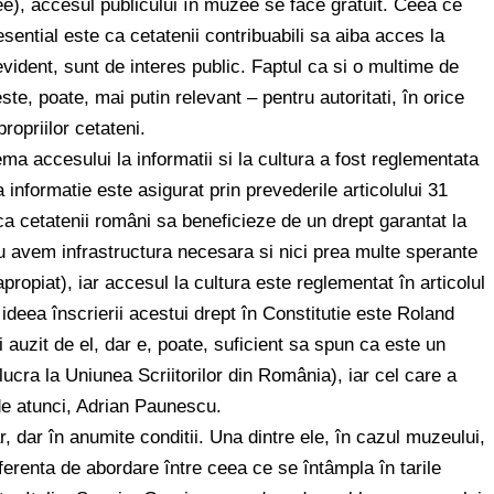
), accesul publicului în muzee se face gratuit. Ceea ce
 esential este ca cetatenii contribuabili sa aiba acces la
evident, sunt de interes public. Faptul ca si o multime de
este, poate, mai putin relevant – pentru autoritati, în orice
opriilor cetateni.
ema accesului la informatii si la cultura a fost reglementata
a informatie este asigurat prin prevederile articolului 31
ca cetatenii români sa beneficieze de un drept garantat la
nu avem infrastructura necesara si nici prea multe sperante
propiat), iar accesul la cultura este reglementat în articolul
ideea înscrierii acestui drept în Constitutie este Roland
i auzit de el, dar e, poate, suficient sa spun ca este un
 lucra la Uniunea Scriitorilor din România), iar cel care a
e atunci, Adrian Paunescu.
r, dar în anumite conditii. Una dintre ele, în cazul muzeului,
Diferenta de abordare între ceea ce se întâmpla în tarile