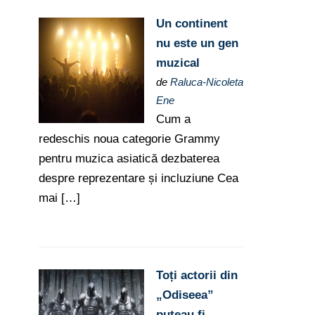
Un continent
nu este un gen
muzical
de
Raluca-Nicoleta
Ene
Cum a
redeschis noua categorie Grammy
pentru muzica asiatică dezbaterea
despre reprezentare și incluziune Cea
mai […]
Toți actorii din
„Odiseea”
puteau fi