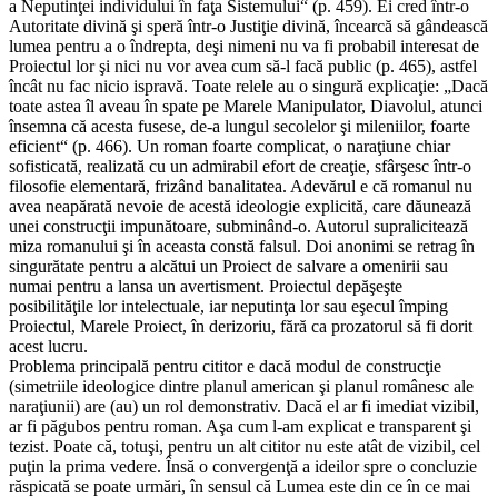
a Neputinţei individului în faţa Sistemului“ (p. 459). Ei cred într-o
Autoritate divină şi speră într-o Justiţie divină, încearcă să gândească
lumea pentru a o îndrepta, deşi nimeni nu va fi probabil interesat de
Proiectul lor şi nici nu vor avea cum să-l facă public (p. 465), astfel
încât nu fac nicio ispravă. Toate relele au o singură explicaţie: „Dacă
toate astea îl aveau în spate pe Marele Manipulator, Diavolul, atunci
însemna că acesta fusese, de-a lungul secolelor şi mileniilor, foarte
eficient“ (p. 466). Un roman foarte complicat, o naraţiune chiar
sofisticată, realizată cu un admirabil efort de creaţie, sfârşesc într-o
filosofie elementară, frizând banalitatea. Adevărul e că romanul nu
avea neapărată nevoie de acestă ideologie explicită, care dăunează
unei construcţii impunătoare, subminând-o. Autorul supralicitează
miza romanului şi în aceasta constă falsul. Doi anonimi se retrag în
singurătate pentru a alcătui un Proiect de salvare a omenirii sau
numai pentru a lansa un avertisment. Proiectul depăşeşte
posibilităţile lor intelectuale, iar neputinţa lor sau eşecul împing
Proiectul, Marele Proiect, în derizoriu, fără ca prozatorul să fi dorit
acest lucru.
Problema principală pentru cititor e dacă modul de construcţie
(simetriile ideologice dintre planul american şi planul românesc ale
naraţiunii) are (au) un rol demonstrativ. Dacă el ar fi imediat vizibil,
ar fi păgubos pentru roman. Aşa cum l-am explicat e transparent şi
tezist. Poate că, totuşi, pentru un alt cititor nu este atât de vizibil, cel
puţin la prima vedere. Însă o convergenţă a ideilor spre o concluzie
răspicată se poate urmări, în sensul că Lumea este din ce în ce mai