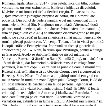
Romanul Ispita izbăvirii (2014), prea patetic încă din titlu, conţine,
voit sau nu, un sens oximoronic: ispitirea e iniţiativa diavolului,
izbăvirea e misiunea cristică a fiecărui creştin. Din acest motiv,
„ispita izbăvirii“ (sintagmă propusă de editor) nu e o formulare
potrivită. Din punct de vedere narativ, e cel mai complicat dintre
romanele lui Mihai Sin. Naraţiunea nu e liniară. Alternează două
planuri, unul american, altul românesc. Primul sfert al romanului (o
sută de pagini din cele 475) ne introduce cinematografic (o maşină
rulând pe autostradă) în lumea americană a mai multor generaţii de
români plecaţi peste ocean. Vincenţiu Tudan, aflat în vizită periodică
la copii, străbate Pennsylvania, împreună cu fiica şi ginerele său,
americanizaţi de 15-16 ani, în drum spre Pittsburgh, pentru a ajunge
în Glassport. Acolo se stabilise înainte de război mătuşa lui
Vincenţiu, Rozeta, căsătorită cu Sam (Samuilă Opriş), mai tânără cu
18 ani decât el, dar întemeind o căsătorie reuşită ca relaţie între
parteneri, însă fără copii. Cei trei vin să pună o floare la mormântul
Rozetei şi să se întâlnească cu George Corun, care i-a cunoscut pe
Rozeta şi Sam. Născut în America din părinţi români emigraţi cu
multă vreme în urmă din zona Făgăraşului, George Corun, la 88 de
ani, fost antrenor de baschet, e un fel de personaj legendar al
comunităţii. El a vizitat România o singură dată, în 1993. E foarte
critic faţă de realităţile din America şi idealizează România, într-un
mod care îi intrigă pe cei mai tineri. El constată, vorbind cu
vizitatorii săi, extinderea în lume a „Răului Absolut sau General“ (p.
79), căruia nu-i poţi cunoaşte toate aspectele şi toate secretele şi