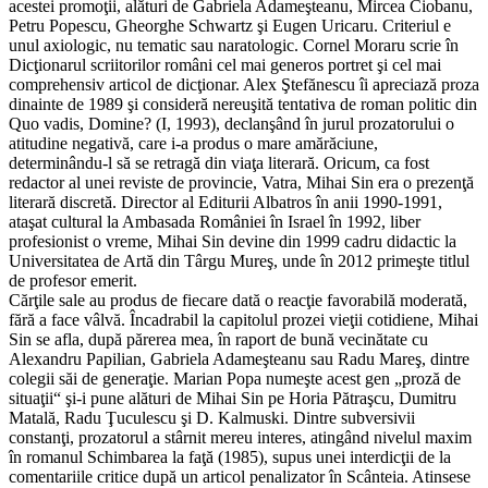
acestei promoţii, alături de Gabriela Adameşteanu, Mircea Ciobanu,
Petru Popescu, Gheorghe Schwartz şi Eugen Uricaru. Criteriul e
unul axiologic, nu tematic sau naratologic. Cornel Moraru scrie în
Dicţionarul scriitorilor români cel mai generos portret şi cel mai
comprehensiv articol de dicţionar. Alex Ştefănescu îi apreciază proza
dinainte de 1989 şi consideră nereuşită tentativa de roman politic din
Quo vadis, Domine? (I, 1993), declanşând în jurul prozatorului o
atitudine negativă, care i-a produs o mare amărăciune,
determinându-l să se retragă din viaţa literară. Oricum, ca fost
redactor al unei reviste de provincie, Vatra, Mihai Sin era o prezenţă
literară discretă. Director al Editurii Albatros în anii 1990-1991,
ataşat cultural la Ambasada României în Israel în 1992, liber
profesionist o vreme, Mihai Sin devine din 1999 cadru didactic la
Universitatea de Artă din Târgu Mureş, unde în 2012 primeşte titlul
de profesor emerit.
Cărţile sale au produs de fiecare dată o reacţie favorabilă moderată,
fără a face vâlvă. Încadrabil la capitolul prozei vieţii cotidiene, Mihai
Sin se afla, după părerea mea, în raport de bună vecinătate cu
Alexandru Papilian, Gabriela Adameşteanu sau Radu Mareş, dintre
colegii săi de generaţie. Marian Popa numeşte acest gen „proză de
situaţii“ şi-i pune alături de Mihai Sin pe Horia Pătraşcu, Dumitru
Matală, Radu Ţuculescu şi D. Kalmuski. Dintre subversivii
constanţi, prozatorul a stârnit mereu interes, atingând nivelul maxim
în romanul Schimbarea la faţă (1985), supus unei interdicţii de la
comentariile critice după un articol penalizator în Scânteia. Atinsese