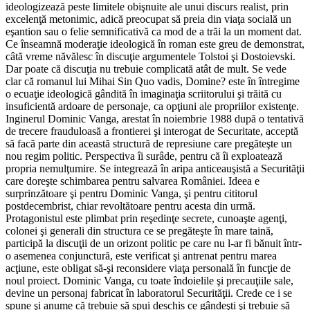
ideologizează peste limitele obişnuite ale unui discurs realist, prin
excelenţă metonimic, adică preocupat să preia din viaţa socială un
eşantion sau o felie semnificativă ca mod de a trăi la un moment dat.
Ce înseamnă moderaţie ideologică în roman este greu de demonstrat,
câtă vreme năvălesc în discuţie argumentele Tolstoi şi Dostoievski.
Dar poate că discuţia nu trebuie complicată atât de mult. Se vede
clar că romanul lui Mihai Sin Quo vadis, Domine? este în întregime
o ecuaţie ideologică gândită în imaginaţia scriitorului şi trăită cu
insuficientă ardoare de personaje, ca opţiuni ale propriilor existenţe.
Inginerul Dominic Vanga, arestat în noiembrie 1988 după o tentativă
de trecere frauduloasă a frontierei şi interogat de Securitate, acceptă
să facă parte din această structură de represiune care pregăteşte un
nou regim politic. Perspectiva îi surâde, pentru că îi exploatează
propria nemulţumire. Se integrează în aripa anticeauşistă a Securităţii
care doreşte schimbarea pentru salvarea României. Ideea e
surprinzătoare şi pentru Dominic Vanga, şi pentru cititorul
postdecembrist, chiar revoltătoare pentru acesta din urmă.
Protagonistul este plimbat prin reşedinţe secrete, cunoaşte agenţi,
colonei şi generali din structura ce se pregăteşte în mare taină,
participă la discuţii de un orizont politic pe care nu l-ar fi bănuit într-
o asemenea conjunctură, este verificat şi antrenat pentru marea
acţiune, este obligat să-şi reconsidere viaţa personală în funcţie de
noul proiect. Dominic Vanga, cu toate îndoielile şi precauţiile sale,
devine un personaj fabricat în laboratorul Securităţii. Crede ce i se
spune şi anume că trebuie să spui deschis ce gândeşti şi trebuie să