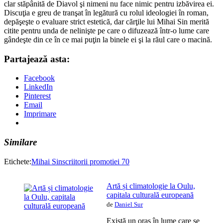
clar stăpânită de Diavol şi nimeni nu face nimic pentru izbăvirea ei.
Discuţia e greu de tranşat în legătură cu rolul ideologiei în roman,
depăşeşte o evaluare strict estetică, dar cărţile lui Mihai Sin merită
citite pentru unda de nelinişte pe care o difuzează într-o lume care
gândeşte din ce în ce mai puţin la binele ei şi la răul care o macină.
Partajează asta:
Facebook
LinkedIn
Pinterest
Email
Imprimare
Similare
Etichete:
Mihai Sin
scriitorii promotiei 70
Artă și climatologie la Oulu,
capitala culturală europeană
de
Daniel Sur
Există un oraș în lume care se