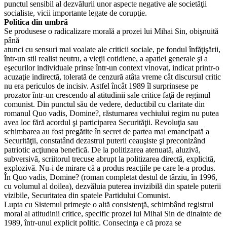
punctul sensibil al dezvălurii unor aspecte negative ale societăţii
socialiste, vicii importante legate de corupţie.
Politica din umbră
Se produsese o radicalizare morală a prozei lui Mihai Sin, obişnuită
până
atunci cu sensuri mai voalate ale criticii sociale, pe fondul înfăţişării,
într-un stil realist neutru, a vieţii cotidiene, a apatiei generale şi a
eşecurilor individuale prinse într-un context vinovat, indicat printr-o
acuzaţie indirectă, tolerată de cenzură atâta vreme cât discursul critic
nu era periculos de incisiv. Astfel încât 1989 îl surprinsese pe
prozator într-un crescendo al atitudinii sale critice faţă de regimul
comunist. Din punctul său de vedere, deductibil cu claritate din
romanul Quo vadis, Domine?, răsturnarea vechiului regim nu putea
avea loc fără acordul şi participarea Securităţii. Revoluţia sau
schimbarea au fost pregătite în secret de partea mai emancipată a
Securităţii, constatând dezastrul puterii ceauşiste şi preconizând
patriotic acţiunea benefică. De la politizarea atenuată, aluzivă,
subversivă, scriitorul trecuse abrupt la politizarea directă, explicită,
explozivă. Nu-i de mirare că a produs reacţiile pe care le-a produs.
În Quo vadis, Domine? (roman completat destul de târziu, în 1996,
cu volumul al doilea), dezvăluia puterea invizibilă din spatele puterii
vizibile, Securitatea din spatele Partidului Comunist.
Lupta cu Sistemul primeşte o altă consistenţă, schimbând registrul
moral al atitudinii critice, specific prozei lui Mihai Sin de dinainte de
1989, într-unul explicit politic. Consecinţa e că proza se