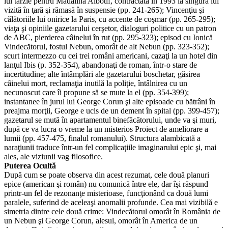
lui târzie pentru Mădălina Albotif, contractată în 1993 la singura lui
vizită în ţară şi rămasă în suspensie (pp. 241-265); Vincenţiu şi
călătoriile lui onirice la Paris, cu accente de coşmar (pp. 265-295);
viaţa şi opiniile gazetarului cerşetor, dialoguri politice cu un patron
de ABC, pierderea câinelui în rut (pp. 295-323); episod cu Ionică
Vindecătorul, fostul Nebun, omorât de alt Nebun (pp. 323-352);
scurt intermezzo cu cei trei români americani, cazaţi la un hotel din
lanţul Ibis (p. 352-354), abandonaţi de roman, într-o stare de
incertitudine; alte întâmplări ale gazetarului boschetar, găsirea
câinelui mort, reclamaţia inutilă la poliţie, întâlnirea cu un
necunoscut care îi propune să se mute la el (pp. 354-399);
instantanee în jurul lui George Corun şi alte episoade cu bătrâni în
preajma morţii, George e ucis de un dement în spital (pp. 399-457);
gazetarul se mută în apartamentul binefăcătorului, unde va şi muri,
după ce va lucra o vreme la un misterios Proiect de ameliorare a
lumii (pp. 457-475, finalul romanului). Structura alambicată a
naraţiunii traduce într-un fel complicaţiile imaginarului epic şi, mai
ales, ale viziunii vag filosofice.
Puterea Ocultă
După cum se poate observa din acest rezumat, cele două planuri
epice (american şi român) nu comunică între ele, dar îşi răspund
printr-un fel de rezonanţe misterioase, funcţionând ca două lumi
paralele, suferind de aceleaşi anomalii profunde. Cea mai vizibilă e
simetria dintre cele două crime: Vindecătorul omorât în România de
un Nebun şi George Corun, alesul, omorât în America de un