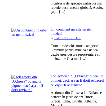
încălzește de aproape patru ori mai
repede decât media globală. Acolo,
șapte […]
Un continent nu este un gen
muzical
de
Raluca-Nicoleta Ene
Cum a redeschis noua categorie
Grammy pentru muzica asiatică
dezbaterea despre reprezentare și
incluziune Cea mai […]
Toți actorii din „Odiseea” puteau fi
pigmei, dacă așa ar fi dorit regizorul
de
Virgil Ștefan Nițulescu
Acțiunea din Odiseea lui Nolan se
petrece în țările de azi Turcia,
Grecia, Italia, Croația, Albania,
Malta, […]