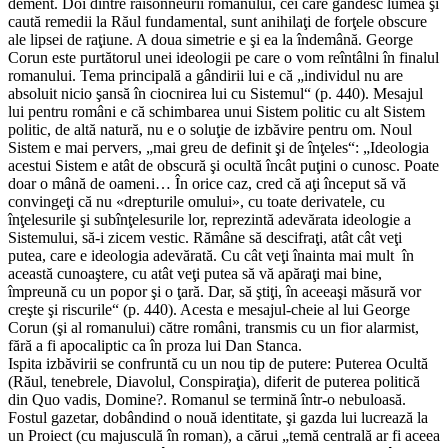
dement. Doi dintre raisonneurii romanului, cei care gândesc lumea şi
caută remedii la Răul fundamental, sunt anihilaţi de forţele obscure
ale lipsei de raţiune. A doua simetrie e şi ea la îndemână. George
Corun este purtătorul unei ideologii pe care o vom reîntâlni în finalul
romanului. Tema principală a gândirii lui e că „individul nu are
absoluit nicio şansă în ciocnirea lui cu Sistemul“ (p. 440). Mesajul
lui pentru români e că schimbarea unui Sistem politic cu alt Sistem
politic, de altă natură, nu e o soluţie de izbăvire pentru om. Noul
Sistem e mai pervers, „mai greu de definit şi de înţeles“: „Ideologia
acestui Sistem e atât de obscură şi ocultă încât puţini o cunosc. Poate
doar o mână de oameni… În orice caz, cred că aţi început să vă
convingeţi că nu «drepturile omului», cu toate derivatele, cu
înţelesurile şi subînţelesurile lor, reprezintă adevărata ideologie a
Sistemului, să-i zicem vestic. Rămâne să descifraţi, atât cât veţi
putea, care e ideologia adevărată. Cu cât veţi înainta mai mult în
această cunoaştere, cu atât veţi putea să vă apăraţi mai bine,
împreună cu un popor şi o ţară. Dar, să ştiţi, în aceeaşi măsură vor
creşte şi riscurile“ (p. 440). Acesta e mesajul-cheie al lui George
Corun (şi al romanului) către români, transmis cu un fior alarmist,
fără a fi apocaliptic ca în proza lui Dan Stanca.
Ispita izbăvirii se confruntă cu un nou tip de putere: Puterea Ocultă
(Răul, tenebrele, Diavolul, Conspiraţia), diferit de puterea politică
din Quo vadis, Domine?. Romanul se termină într-o nebuloasă.
Fostul gazetar, dobândind o nouă identitate, şi gazda lui lucrează la
un Proiect (cu majusculă în roman), a cărui „temă centrală ar fi aceea