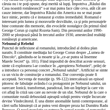
căruia nu i te poţi opune, deşi merită să lupţi. Împotriva „Răului din
Casa noastră românească“ s-ar mai putea face câte ceva, atât cât are
cauze interne, dar împotriva Răului din America nu se mai poate
face nimic, pentru că e instaurat şi extins iremediabil. Romanul e
interesant prin lumea şi moravurile dezvăluite, ca şi prin personajele
bine conturate din memorie, din evocările nostalgice (în primul rând
George Corun şi cuplul Rozeta-Sam). Din prezentul anilor 1990-
2000 se plonjează până în trecutul anilor 1930, amestecând realităţi
româneşti şi americane.
Nebunul şi Rebelul
Punctul de inflexiune al romanului, introducând al doilea plan
narativ, îl constituie meditaţia lui George Corun despre „Lumea de
Dincolo“, gândindu-se la moarte şi la „ce-ar putea să însemne
Marele Secret“ (p. 101). Fiind imposibil de descifrat aceste sensuri,
simte că explorarea l-ar conduce în „apropierea Nebuniei“, prilej de
a introduce ca personaj concret „Nebunul satului“. Artificiul se simte
ca un viciu de construcţie a romanului. Dar convenţia poate fi
acceptată. Secvenţa de tranziţie (p. 99-122) intercalează un episod
pitoresc de fabulaţie avându-l ca protagonist pe Nebunul satului, un
oarecare Ionică, transformat, paradoxal, într-un înţelept la care vin
cei aflaţi în criză sau care au nevoie de un sfat. Nebunul de la care o
comunitate rurală debusolată aşteaptă soluţii pentru vieţile încurcate
devine Vindecătorul. E una dintre anomaliile lumii contemporane, al
cărei suflu bănuieşti că ar putea veni dinspre proza lui Dumitru Radu
Popescu. O nouă translaţie se petrece în cursul narativ al romanului.