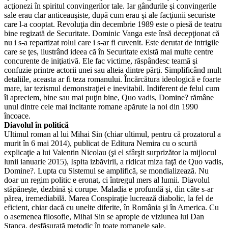
acţionezi în spiritul convingerilor tale. Iar gândurile şi convingerile
sale erau clar anticeauşiste, după cum erau şi ale facţiunii securiste
care l-a cooptat. Revoluţia din decembrie 1989 este o piesă de teatru
bine regizată de Securitate. Dominic Vanga este însă decepţionat că
nu i s-a repartizat rolul care i s-ar fi cuvenit. Este derutat de intrigile
care se ţes, ilustrând ideea că în Securitate există mai multe centre
concurente de iniţiativă. Ele fac victime, răspândesc teamă şi
confuzie printre actorii unei sau alteia dintre părţi. Simplificând mult
detaliile, aceasta ar fi teza romanului. Încărcătura ideologică e foarte
mare, iar tezismul demonstraţiei e inevitabil. Indiferent de felul cum
îl apreciem, bine sau mai puţin bine, Quo vadis, Domine? rămâne
unul dintre cele mai incitante romane apărute la noi din 1990
încoace.
Diavolul în politică
Ultimul roman al lui Mihai Sin (chiar ultimul, pentru că prozatorul a
murit în 6 mai 2014), publicat de Editura Nemira cu o scurtă
explicaţie a lui Valentin Nicolau (şi el sfârşit surprizător la mijlocul
lunii ianuarie 2015), Ispita izbăvirii, a ridicat miza faţă de Quo vadis,
Domine?. Lupta cu Sistemul se amplifică, se mondializează. Nu
doar un regim politic e eronat, ci întregul mers al lumii. Diavolul
stăpâneşte, dezbină şi corupe. Maladia e profundă şi, din câte s-ar
părea, iremediabilă. Marea Conspiraţie lucrează diabolic, la fel de
eficient, chiar dacă cu unelte diferite, în România şi în America. Cu
o asemenea filosofie, Mihai Sin se apropie de viziunea lui Dan
Stanca, desfăşurată metodic în toate romanele sale.