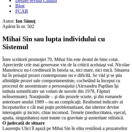
Despre revista Cultura
Blog
FCAB
Autor:
Ion Simuţ
Apărut în nr. 502
Mihai Sin sau lupta individului cu
Sistemul
Între scriitorii promoţiei 70, Mihai Sin este destul de bine cotat.
Aprecierile cele mai generoase vin de la criticii aceluiaşi val. Nicolae
Manolescu nu-l creditează în Istoria sa, nici mare, nici mică. Situarea
lui în peisajul prozei contemporane nu e dificilă. Se văd şi se ştiu
afinităţile prozei sale comportamentiste, cochetând la început cu
procesul de anonimizare a personajului (Alexandru Papilian îşi
intitula semnificativ un volum de nuvele din 1978, Făpturi
neînsemnate). Naraţiunile – şi din prozele scurte, şi din romanele
anterioare anului 1989 – nu au complicaţii. Realismul indicativ al
începuturilor e cât mai puţin problematizant, dar ulterior devine
interogativ şi incisiv, chiar incomod. Temele (mediocritatea, eşecul,
apatia, singurătatea) sunt tratate cu gravitate şi austeritate stilistică.
O judecată de situare
Laurenţiu Ulici îl aşază pe Mihai Sin în elita restrânsă a prozatorilor