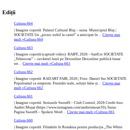
Ediții
Cultura 664
| Imagine copertă: Palatul Cultural Blaj – sursa: Municipiul Blaj |
SOCIETATE Un „picnic nobil la castel” a anticipat în…
Citește mai
mult »
Cultura 664
Cultura 663
| Imagine copertă (captură video): BAIFF, 2026 – baiff.ro SOCIETATE
„Tehnocrat” – cuvântul lunii pe Dexonline Dexonline publică lunar
un…
Citește mai mult »
Cultura 663
Cultura 662
| Imagine copertă: RAD ART FAIR, 2026 | Foto: Daniel Sur SOCIETATE
Populismul ca simptom: Frustrări reale, soluții false și…
Citește mai
mult »
Cultura 662
Cultura 661
| Imagine copertă: Sesiunile SwordS – Club Control, 2026 Credit foto:
Andrei Mușat (https://www.instagram.com/andreimusat10), Sursa:
Pagina SwordS – Spoken Word…
Citește mai mult »
Cultura 661
Cultura 660
| Imagine copertă: Filmările în România pentru producția „The White