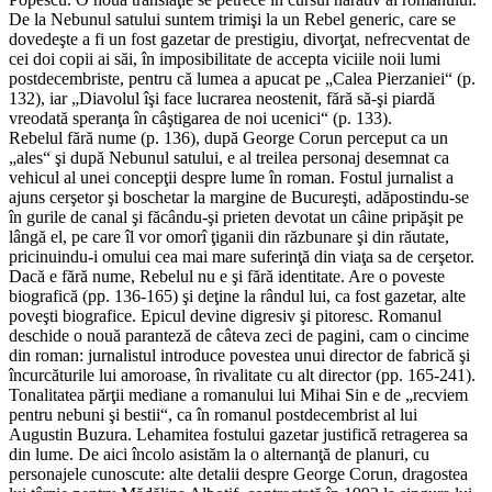
De la Nebunul satului suntem trimişi la un Rebel generic, care se
dovedeşte a fi un fost gazetar de prestigiu, divorţat, nefrecventat de
cei doi copii ai săi, în imposibilitate de accepta viciile noii lumi
postdecembriste, pentru că lumea a apucat pe „Calea Pierzaniei“ (p.
132), iar „Diavolul îşi face lucrarea neostenit, fără să-şi piardă
vreodată speranţa în câştigarea de noi ucenici“ (p. 133).
Rebelul fără nume (p. 136), după George Corun perceput ca un
„ales“ şi după Nebunul satului, e al treilea personaj desemnat ca
vehicul al unei concepţii despre lume în roman. Fostul jurnalist a
ajuns cerşetor şi boschetar la margine de Bucureşti, adăpostindu-se
în gurile de canal şi făcându-şi prieten devotat un câine pripăşit pe
lângă el, pe care îl vor omorî ţiganii din răzbunare şi din răutate,
pricinuindu-i omului cea mai mare suferinţă din viaţa sa de cerşetor.
Dacă e fără nume, Rebelul nu e şi fără identitate. Are o poveste
biografică (pp. 136-165) şi deţine la rândul lui, ca fost gazetar, alte
poveşti biografice. Epicul devine digresiv şi pitoresc. Romanul
deschide o nouă paranteză de câteva zeci de pagini, cam o cincime
din roman: jurnalistul introduce povestea unui director de fabrică şi
încurcăturile lui amoroase, în rivalitate cu alt director (pp. 165-241).
Tonalitatea părţii mediane a romanului lui Mihai Sin e de „recviem
pentru nebuni şi bestii“, ca în romanul postdecembrist al lui
Augustin Buzura. Lehamitea fostului gazetar justifică retragerea sa
din lume. De aici încolo asistăm la o alternanţă de planuri, cu
personajele cunoscute: alte detalii despre George Corun, dragostea