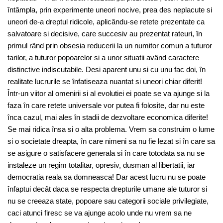
întâmpla, prin experimente uneori nocive, prea des neplacute si
uneori de-a dreptul ridicole, aplicându-se retete prezentate ca
salvatoare si decisive, care succesiv au prezentat rateuri, în
primul rând prin obsesia reducerii la un numitor comun a tuturor
tarilor, a tuturor popoarelor si a unor situatii având caractere
distinctive indiscutabile. Desi aparent unu si cu unu fac doi, în
realitate lucrurile se înfatiseaza nuantat si uneori chiar diferit!
Într-un viitor al omenirii si al evolutiei ei poate se va ajunge si la
faza în care retete universale vor putea fi folosite, dar nu este
înca cazul, mai ales în stadii de dezvoltare economica diferite!
Se mai ridica însa si o alta problema. Vrem sa construim o lume
si o societate dreapta, în care nimeni sa nu fie lezat si în care sa
se asigure o satisfacere generala si în care totodata sa nu se
instaleze un regim totalitar, opresiv, dusman al libertatii, iar
democratia reala sa domneasca! Dar acest lucru nu se poate
înfaptui decât daca se respecta drepturile umane ale tuturor si
nu se creeaza state, popoare sau categorii sociale privilegiate,
caci atunci firesc se va ajunge acolo unde nu vrem sa ne