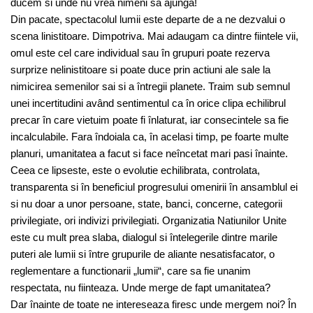
ducem si unde nu vrea nimeni sa ajunga!
Din pacate, spectacolul lumii este departe de a ne dezvalui o
scena linistitoare. Dimpotriva. Mai adaugam ca dintre fiintele vii,
omul este cel care individual sau în grupuri poate rezerva
surprize nelinistitoare si poate duce prin actiuni ale sale la
nimicirea semenilor sai si a întregii planete. Traim sub semnul
unei incertitudini având sentimentul ca în orice clipa echilibrul
precar în care vietuim poate fi înlaturat, iar consecintele sa fie
incalculabile. Fara îndoiala ca, în acelasi timp, pe foarte multe
planuri, umanitatea a facut si face neîncetat mari pasi înainte.
Ceea ce lipseste, este o evolutie echilibrata, controlata,
transparenta si în beneficiul progresului omenirii în ansamblul ei
si nu doar a unor persoane, state, banci, concerne, categorii
privilegiate, ori indivizi privilegiati. Organizatia Natiunilor Unite
este cu mult prea slaba, dialogul si întelegerile dintre marile
puteri ale lumii si între grupurile de aliante nesatisfacator, o
reglementare a functionarii „lumii“, care sa fie unanim
respectata, nu fiinteaza. Unde merge de fapt umanitatea?
Dar înainte de toate ne intereseaza firesc unde mergem noi? În