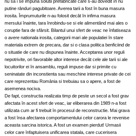
nu sa i se impuna solutii prefabricate care s-au dovedit în nu
putine rânduri pagubitoare. Averea tarii a fost în buna masura
irosita. Împrumuturile n-au folosit decât în infima masura
mersului înainte, tara înrobindu-se si ele alimentând mai ales o
coruptie fara de sfârsit. Bilantul unui sfert de veac ne înfatiseaza
o avere nationala irosita, categorii mari ale populatiei în stare
materiala extrem de precara, dar si o clasa politica benficiind de
o situatie de care nu dispunea înainte. Acceptarea unor reguli
nepotrivite, ori favorabile altor interese decât cele ale tarii si ale
locuitorilor ei în ansamblu, reguli impuse dar si primite cu
seninatate din inconstienta sau meschine interese private de cei
care reprezentau România si trebuiau sa o apere, a fost de
asemenea nociva.
De fapt, constructia realizata timp de peste un secol a fost grav
afectata în acest sfert de veac, iar eliberarea din 1989 n-a fost
utilizata cum ar fi trebuit în procesul de reconstructie. Mai grava
a fost însa afectarea comportamentului celor carora le revenise
aceasta sarcina istorica. A fost un examen pierdut! Urmasii
celor care înfaptuisera unificarea statala, care cucerisera