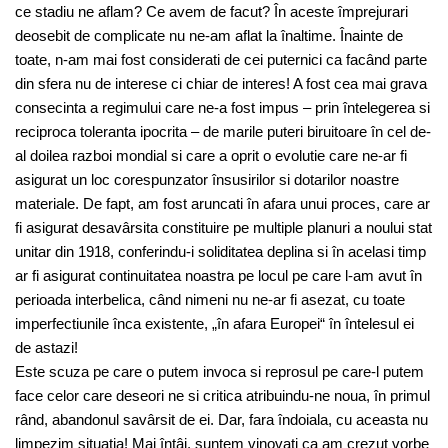
ce stadiu ne aflam? Ce avem de facut? În aceste împrejurari
deosebit de complicate nu ne-am aflat la înaltime. Înainte de
toate, n-am mai fost considerati de cei puternici ca facând parte
din sfera nu de interese ci chiar de interes! A fost cea mai grava
consecinta a regimului care ne-a fost impus – prin întelegerea si
reciproca toleranta ipocrita – de marile puteri biruitoare în cel de-
al doilea razboi mondial si care a oprit o evolutie care ne-ar fi
asigurat un loc corespunzator însusirilor si dotarilor noastre
materiale. De fapt, am fost aruncati în afara unui proces, care ar
fi asigurat desavârsita constituire pe multiple planuri a noului stat
unitar din 1918, conferindu-i soliditatea deplina si în acelasi timp
ar fi asigurat continuitatea noastra pe locul pe care l-am avut în
perioada interbelica, când nimeni nu ne-ar fi asezat, cu toate
imperfectiunile înca existente, „în afara Europei“ în întelesul ei
de astazi!
Este scuza pe care o putem invoca si reprosul pe care-l putem
face celor care deseori ne si critica atribuindu-ne noua, în primul
rând, abandonul savârsit de ei. Dar, fara îndoiala, cu aceasta nu
limpezim situatia! Mai întâi, suntem vinovati ca am crezut vorbe