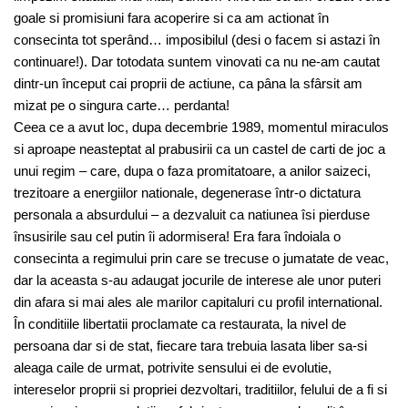
goale si promisiuni fara acoperire si ca am actionat în
consecinta tot sperând… imposibilul (desi o facem si astazi în
continuare!). Dar totodata suntem vinovati ca nu ne-am cautat
dintr-un început cai proprii de actiune, ca pâna la sfârsit am
mizat pe o singura carte… perdanta!
Ceea ce a avut loc, dupa decembrie 1989, momentul miraculos
si aproape neasteptat al prabusirii ca un castel de carti de joc a
unui regim – care, dupa o faza promitatoare, a anilor saizeci,
trezitoare a energiilor nationale, degenerase într-o dictatura
personala a absurdului – a dezvaluit ca natiunea îsi pierduse
însusirile sau cel putin îi adormisera! Era fara îndoiala o
consecinta a regimului prin care se trecuse o jumatate de veac,
dar la aceasta s-au adaugat jocurile de interese ale unor puteri
din afara si mai ales ale marilor capitaluri cu profil international.
În conditiile libertatii proclamate ca restaurata, la nivel de
persoana dar si de stat, fiecare tara trebuia lasata liber sa-si
aleaga caile de urmat, potrivite sensului ei de evolutie,
intereselor proprii si propriei dezvoltari, traditiilor, felului de a fi si