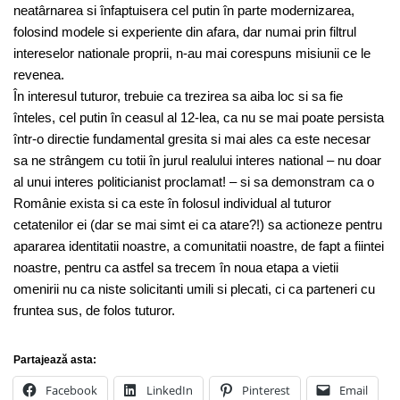
neatârnarea si înfaptuisera cel putin în parte modernizarea,
folosind modele si experiente din afara, dar numai prin filtrul
intereselor nationale proprii, n-au mai corespuns misiunii ce le
revenea.
În interesul tuturor, trebuie ca trezirea sa aiba loc si sa fie
înteles, cel putin în ceasul al 12-lea, ca nu se mai poate persista
într-o directie fundamental gresita si mai ales ca este necesar
sa ne strângem cu totii în jurul realului interes national – nu doar
al unui interes politicianist proclamat! – si sa demonstram ca o
Românie exista si ca este în folosul individual al tuturor
cetatenilor ei (dar se mai simt ei ca atare?!) sa actioneze pentru
apararea identitatii noastre, a comunitatii noastre, de fapt a fiintei
noastre, pentru ca astfel sa trecem în noua etapa a vietii
omenirii nu ca niste solicitanti umili si plecati, ci ca parteneri cu
fruntea sus, de folos tuturor.
Partajează asta:
Facebook
LinkedIn
Pinterest
Email