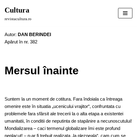
Cultura
Sari
revistacultura.ro
la
conținut
Autor:
DAN BERINDEI
Apărut în nr. 382
Mersul înainte
Suntem la un moment de cotitura. Fara îndoiala ca întreaga
omenire este în situatia „ucenicului vrajitor“, confruntata cu
problemele fara sfârsit ale trecerii la o alta etapa a existentei
umanitatii, în conditii de neputinta de stapânire a necunoscutului!
Mondializarea – caci termenul globalizare îmi este profund
neplacut! – n-ar fi trebuit realizata „la plezneala“, cam cum se