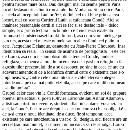
pentru fiecare mare oras. Dar, desigur, mai cu seama pentru Paris,
locul desfasurarii actiunii romanului lui Modiano. Si nu orice Paris,
ci acela al inceputului anilor ’60, definit cel mai bine prin cateva
locuri, mai cu seama Cartierul Latin si cafeneaua Condé. Aici se
intalnesc personajele cartii si aici se fac si se desfac itele – deloc
simple, la o prima lectura – actiunilor ce marcheaza existenta
frumoasei si misterioasei Louki. In fond, asa cum vom intelege pe
parcurs, acesta nici nu este numele sau real, ea fiind, cel putin in
acte, Jacqueline Delanque, casatorita cu Jean-Pierre Choureau. Insa
identitatea sa reala – in sensul de asumata de protagonista – este cea
de Louki, asa cum ii spun obisnuitii cafenelei Condé, unde se
refugiaza, asemenea altora, in incercarea de a gasi un refugiu in fata
agresiunilor prezentului, de a se descoperi pe sine in ceea ce are cu
adevarat autentic si de a identifica drumul catre o existenta care s-o
implineasca: „Dintre cele doua intrari ale cafenelei ea o alegea
intotdeauna pe cea mai putin vizibila, aceea pe care multi o numeau
usa din umbra“
Grupul celor care vin la Condé formeaza, evident, un soi de grupare
boema: intelectuali si poeti (Olivier Larronde sau Arthur Adamov),
artisti sau artisti in devenire, studenti aflati in cautarea vocatiei. Iar
aici, la Condé, fiecare are dreptul – daca nu cumva chiar obligatia! –
de a-si crea o noua identitate, de a duce, fie si temporar, acea
existenta pe care intotdeauna a visat-o. Si, desigur, aici fiecare are un
secret (sau mai multe), iar nimeni nu incearca sa i le smulga. Louki
insasi se lasa rebotezata de cei pe care-i intalneste aici pentru ca in