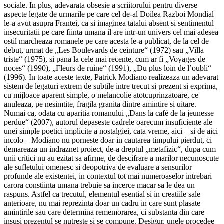
sociale. In plus, adevarata obsesie a scriitorului pentru diverse
aspecte legate de urmarile pe care cel de-al Doilea Razboi Mondial
le-a avut asupra Frantei, ca si imaginea tatalui absent si sentimentul
insecuritatii pe care fiinta umana il are intr-un univers cel mai adesea
ostil marcheaza romanele pe care acesta le-a publicat, de la cel de
debut, urmat de „Les Boulevards de ceinture“ (1972) sau „Villa
triste“ (1975), si pana la cele mai recente, cum ar fi „Voyages de
noces“ (1990), „Fleurs de ruine“ (1991), „Du plus loin de l’oubli“
(1996). In toate aceste texte, Patrick Modiano realizeaza un adevarat
sistem de legaturi extrem de subtile intre trecut si prezent si exprima,
cu mijloace aparent simple, o melancolie atotcuprinzatoare, ce
anuleaza, pe nesimtite, fragila granita dintre amintire si uitare.
Numai ca, odata cu aparitia romanului „Dans la café de la jeunesse
perdue“ (2007), autorul depaseste cadrele oarecum insuficiente ale
unei simple poetici implicite a nostalgiei, cata vreme, aici – si de aici
incolo – Modiano nu porneste doar in cautarea timpului pierdut, ci
demareaza un indraznet proiect, de-a dreptul „metafizic“, dupa cum
unii critici nu au ezitat sa afirme, de descifrare a marilor necunoscute
ale sufletului omenesc si deopotriva de evaluare a sensurilor
profunde ale existentei, in contextul tot mai numeroaselor intrebari
carora constiinta umana trebuie sa incerce macar sa le dea un
raspuns. Astfel ca trecutul, elementul esential si in creatiile sale
anterioare, nu mai reprezinta doar un cadru in care sunt plasate
amintirile sau care determina rememorarea, ci substanta din care
insusi prezentul se nutreste si se compune. Desigur, unele procedee