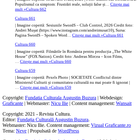
Populismul ca simptom: Frustrări reale, soluții false și…
Citește mai
mult »
Cultura 662
Cultura 661
| Imagine copertă: Sesiunile SwordS – Club Control, 2026 Credit foto:
Andrei Mușat (https://www.instagram.com/andreimusat10), Sursa:
Pagina SwordS – Spoken Word…
Citește mai mult »
Cultura 661
Cultura 660
| Imagine copertă: Filmările în România pentru producția „The White
House” (FOX Nation). Credit foto: Andreas Mircea – Icon Films,
…
Citește mai mult »
Cultura 660
Cultura 659
| Imagine copertă: Pexels Photo | SOCIETATE Conflictul dintre
Ministerul Culturii și comunitatea culturală nu mai poate fi ignorat |
…
Citește mai mult »
Cultura 659
Copyright:
Fundatia Culturala Augustin Buzura
| Webdesign:
Graficante
| Webmaster:
Nicu Ilie
| Content management:
Wansait
Copyright: 2021 - Revista Cultura.
Editor:
Fundația Culturală Augustin Buzura
.
Webmaster: Nicu Ilie. Content management:
Vizual Graficante.ro
Tema:
Neve
| Propulsată de
WordPress