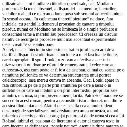
utilizate aici sunt familiare cititorilor operei sale, caci Modiano
porneste de la tema absentei, a disparitiei – oamenilor, lucrurilor,
vechilor realitati ce marcau o lume pusa sub semnul aducerii aminte.
In sensul acesta, „In cafeneaua tineretii pierdute“ ne duce, fara
indoiala, cu gandul la demersul proustian de cautare a timpului
pierdut, numai ca Modiano nu se limiteaza la o simpla preluare a
consacratei teme a marelui sau predecesor. Ci creeaza un discurs
narativ ce recurge la procedee mult mai accentuat experimentale
decat creatiile sale anterioare.
Astfel, daca subiectul in sine este centrat in jurul incercarii de a
clarifica disparitia si ulterioara sinucidere a unei fascinante tinere,
careia apropiatii ii spun Louki, rezolvarea efectiva a acestuia
mizeaza mult nu doar pe efortul de rememorare al celor care au
cunoscut-o, asa cum poate ar fi fost de asteptat, ci mai cu seama pe o
naratiune polifonica ce va determina structurarea unui portret
caleidoscopic, insa mereu cumva in absentia. Caci Louki apare in
fata cititorului pe de o parte prin amintirea pe care a lasat-o in
sufletul celor care au intalnit-o ori prin intermediul propriilor sale
amintiri, nu, insa, si prin prezenta nemijlocita. Patru voci narative se
succed in acest roman, pentru a reconstitui istoria tinerei, una dintre
acestea fiind chiar a ei. Alaturi de ea se afla cea a unui student
dezamagit de specializarea universitara pe care o urmeaza, a unui
misterios detectiv particular angajat pentru a-i da de urma si cea a lui
Roland, iubitul ei, pasionat de literatura si autor al catorva texte in
care incerca sa defineasca „zonele neutre“, esentiale dupa parerea sa