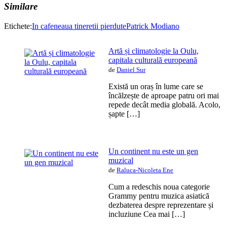
Similare
Etichete:
In cafeneaua tineretii pierdute
Patrick Modiano
Artă și climatologie la Oulu,
capitala culturală europeană
de
Daniel Sur
Există un oraș în lume care se
încălzește de aproape patru ori mai
repede decât media globală. Acolo,
șapte […]
Un continent nu este un gen
muzical
de
Raluca-Nicoleta Ene
Cum a redeschis noua categorie
Grammy pentru muzica asiatică
dezbaterea despre reprezentare și
incluziune Cea mai […]