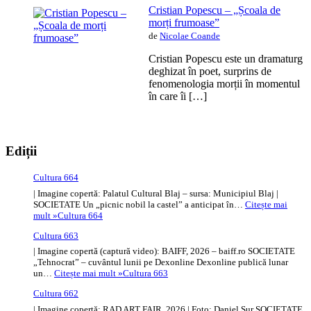
Cristian Popescu – „Școala de
morți frumoase”
de
Nicolae Coande
Cristian Popescu este un dramaturg
deghizat în poet, surprins de
fenomenologia morții în momentul
în care îi […]
Ediții
Cultura 664
| Imagine copertă: Palatul Cultural Blaj – sursa: Municipiul Blaj |
SOCIETATE Un „picnic nobil la castel” a anticipat în…
Citește mai
mult »
Cultura 664
Cultura 663
| Imagine copertă (captură video): BAIFF, 2026 – baiff.ro SOCIETATE
„Tehnocrat” – cuvântul lunii pe Dexonline Dexonline publică lunar
un…
Citește mai mult »
Cultura 663
Cultura 662
| Imagine copertă: RAD ART FAIR, 2026 | Foto: Daniel Sur SOCIETATE