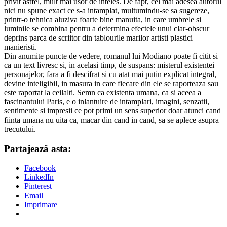
privit astfel, mult mai usor de inteles. De fapt, cel mai adesea autorul
nici nu spune exact ce s-a intamplat, multumindu-se sa sugereze,
printr-o tehnica aluziva foarte bine manuita, in care umbrele si
luminile se combina pentru a determina efectele unui clar-obscur
deprins parca de scriitor din tablourile marilor artisti plastici
manieristi.
Din anumite puncte de vedere, romanul lui Modiano poate fi citit si
ca un text livresc si, in acelasi timp, de suspans: misterul existentei
personajelor, fara a fi descifrat si cu atat mai putin explicat integral,
devine inteligibil, in masura in care fiecare din ele se raporteaza sau
este raportat la ceilalti. Semn ca existenta umana, ca si aceea a
fascinantului Paris, e o inlantuire de intamplari, imagini, senzatii,
sentimente si impresii ce pot primi un sens superior doar atunci cand
fiinta umana nu uita ca, macar din cand in cand, sa se aplece asupra
trecutului.
Partajează asta:
Facebook
LinkedIn
Pinterest
Email
Imprimare