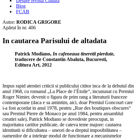
Despre revista Cultura
Blog
FCAB
Autor:
RODICA GRIGORE
Apărut în nr. 406
In cautarea Parisului de altadata
Patrick Modiano,
In cafeneaua tineretii pierdute,
traducere de Constantin Abaluta, Bucuresti,
Editura Art, 2012
Impus rapid atentiei criticii si publicului cititor inca de la debutul din
anul 1968, cu romanul „La Place de l’Étoile“, incununat cu Premiul
Roger Nimier, devenit o figura de prim rang a literaturii franceze
contemporane (daca e sa amintim, aici, doar Premiul Goncourt care
i-a fost acordat in anul 1978, pentru „Rue des boutiques obscures“
sau Premiul Pierre de Monaco pe anul 1984, pentru ansamblul
creatiei sale), Patrick Modiano se dovedeste preocupat, in
majoritatea cartilor publicate, de cateva teme majore: cautarea
identitatii si dificultatea – uneori de-a dreptul imposibilitatea –
oamenilor de a intelege modul de functionare a mecanismelor