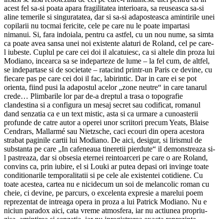
acest fel sa-si poata apara fragilitatea interioara, sa reuseasca sa-si
aline temerile si singuratatea, dar si sa-si adaposteasca amintirile unei
copilarii nu tocmai fericite, cele pe care nu le poate impartasi
nimanui. Si, fara indoiala, pentru ca astfel, cu un nou nume, sa simta
ca poate avea sansa unei noi existente alaturi de Roland, cel pe care-
l iubeste. Cuplul pe care cei doi il alcatuiesc, ca si altele din proza lui
Modiano, incearca sa se indeparteze de lume – la fel cum, de altfel,
se indepartase si de societate – ratacind printr-un Paris ce devine, cu
fiecare pas pe care cei doi il fac, labirintic. Dar in care ei se pot
orienta, fiind pusi la adapostul acelor „zone neutre“ in care tanarul
crede… Plimbarile lor par de-a dreptul a trasa o topografie
clandestina si a configura un mesaj secret sau codificat, romanul
dand senzatia ca e un text mistic, asta si ca urmare a cunoasterii
profunde de catre autor a operei unor scriitori precum Yeats, Blaise
Cendrars, Mallarmé sau Nietzsche, caci ecouri din opera acestora
strabat paginile cartii lui Modiano. De aici, desigur, si lirismul de
substanta pe care „In cafeneaua tineretii pierdute“ il demonstreaza si-
l pastreaza, dar si obsesia eternei reintoarceri pe care o are Roland,
convins ca, prin iubire, el si Louki ar putea depasi ori invinge toate
conditionarile temporalitatii si pe cele ale existentei cotidiene. Cu
toate acestea, cartea nu e nicidecum un soi de melancolic roman cu
cheie, ci devine, pe parcurs, o excelenta expresie a marelui poem
reprezentat de intreaga opera in proza a lui Patrick Modiano. Nu e
niciun paradox aici, cata vreme atmosfera, iar nu actiunea propriu-