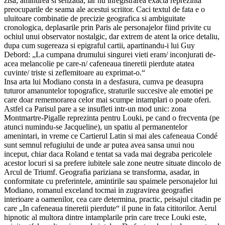
zisa, amintirea si senzatia, iar nu inregistrarea exacta reprezinta
preocuparile de seama ale acestui scriitor. Caci textul de fata e o
uluitoare combinatie de precizie geografica si ambiguitate
cronologica, deplasarile prin Paris ale personajelor fiind privite cu
ochiul unui observator nostalgic, dar extrem de atent la orice detaliu,
dupa cum sugereaza si epigraful cartii, apartinandu-i lui Guy
Debord: „La cumpana drumului singurei vieti eram/ inconjurati de-
acea melancolie pe care-n/ cafeneaua tineretii pierdute atatea
cuvinte/ triste si zeflemitoare au exprimat-o.“
Insa arta lui Modiano consta in a desfasura, cumva pe deasupra
tuturor amanuntelor topografice, straturile succesive ale emotiei pe
care doar rememorarea celor mai scumpe intamplari o poate oferi.
Astfel ca Parisul pare a se insufleti intr-un mod unic: zona
Montmartre-Pigalle reprezinta pentru Louki, pe cand o frecventa (pe
atunci numindu-se Jacqueline), un spatiu al permanentelor
amenintari, in vreme ce Cartierul Latin si mai ales cafeneaua Condé
sunt semnul refugiului de unde ar putea avea sansa unui nou
inceput, chiar daca Roland e tentat sa vada mai degraba pericolele
acestor locuri si sa prefere iubitele sale zone neutre situate dincolo de
Arcul de Triumf. Geografia pariziana se transforma, asadar, in
conformitate cu preferintele, amintirile sau spaimele personajelor lui
Modiano, romanul exceland tocmai in zugravirea geografiei
interioare a oamenilor, cea care determina, practic, peisajul citadin pe
care „In cafeneaua tineretii pierdute“ il pune in fata cititorilor. Aerul
hipnotic al multora dintre intamplarile prin care trece Louki este,