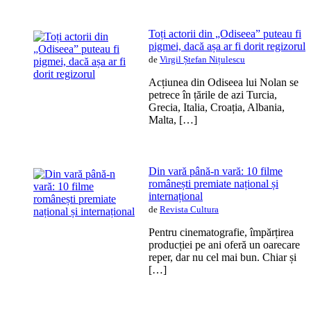
Toți actorii din „Odiseea” puteau fi
pigmei, dacă așa ar fi dorit regizorul
de
Virgil Ștefan Nițulescu
Acțiunea din Odiseea lui Nolan se
petrece în țările de azi Turcia,
Grecia, Italia, Croația, Albania,
Malta, […]
Din vară până-n vară: 10 filme
românești premiate național și
internațional
de
Revista Cultura
Pentru cinematografie, împărțirea
producției pe ani oferă un oarecare
reper, dar nu cel mai bun. Chiar și
[…]