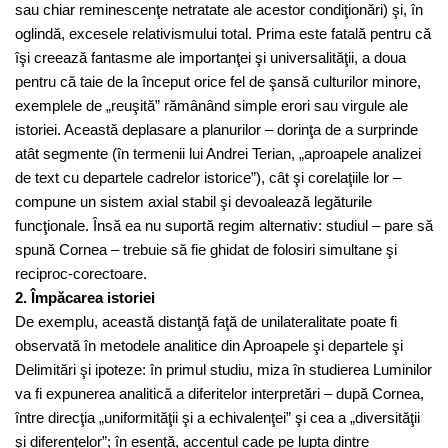
sau chiar reminescenţe netratate ale acestor condiţionări) şi, în
oglindă, excesele relativismului total. Prima este fatală pentru că
îşi creează fantasme ale importanţei şi universalităţii, a doua
pentru că taie de la început orice fel de şansă culturilor minore,
exemplele de „reuşită” rămânând simple erori sau virgule ale
istoriei. Această deplasare a planurilor – dorinţa de a surprinde
atât segmente (în termenii lui Andrei Terian, „aproapele analizei
de text cu departele cadrelor istorice”), cât şi corelaţiile lor –
compune un sistem axial stabil şi devoalează legăturile
funcţionale. Însă ea nu suportă regim alternativ: studiul – pare să
spună Cornea – trebuie să fie ghidat de folosiri simultane şi
reciproc-corectoare.
2. Împăcarea istoriei
De exemplu, această distanţă faţă de unilateralitate poate fi
observată în metodele analitice din Aproapele şi departele şi
Delimitări şi ipoteze: în primul studiu, miza în studierea Luminilor
va fi expunerea analitică a diferitelor interpretări – după Cornea,
între direcţia „uniformităţii şi a echivalenţei” şi cea a „diversităţii
şi diferenţelor”; în esenţă, accentul cade pe lupta dintre