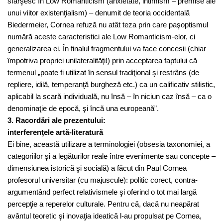
sfârşesc în Low Romanticism (anxietate, intimism – premise ale
unui viitor existenţialism) – denumit de teoria occidentală
Biedermeier, Cornea refuză nu atât teza prin care paşoptismul
numără aceste caracteristici ale Low Romanticism-elor, ci
generalizarea ei. În finalul fragmentului va face concesii (chiar
împotriva propriei unilateralităţi!) prin acceptarea faptului că
termenul „poate fi utilizat în sensul tradiţional şi restrâns (de
repliere, idilă, temperanţă burgheză etc.) ca un calificativ stilistic,
aplicabil la scară individuală, nu însă – în niciun caz însă – ca o
denominaţie de epocă, şi încă una europeană”.
3. Racordări ale prezentului:
interferenţele artă-literatură
Ei bine, această utilizare a terminologiei (obsesia taxonomiei, a
categoriilor şi a legăturilor reale între evenimente sau concepte –
dimensiunea istorică şi socială) a făcut din Paul Cornea
profesorul universitar (cu majuscule): politic corect, contra-
argumentând perfect relativismele şi oferind o tot mai largă
percepţie a reperelor culturale. Pentru că, dacă nu neapărat
avântul teoretic şi inovaţia ideatică l-au propulsat pe Cornea,