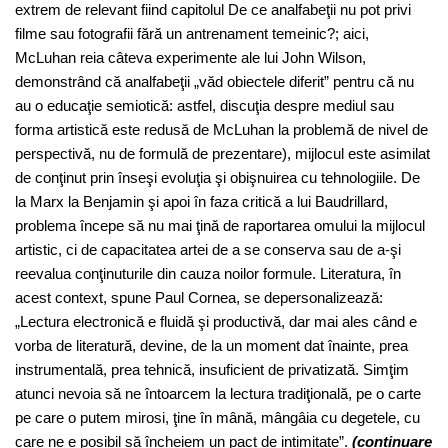
extrem de relevant fiind capitolul De ce analfabeţii nu pot privi
filme sau fotografii fără un antrenament temeinic?; aici,
McLuhan reia câteva experimente ale lui John Wilson,
demonstrând că analfabeţii „văd obiectele diferit” pentru că nu
au o educaţie semiotică: astfel, discuţia despre mediul sau
forma artistică este redusă de McLuhan la problemă de nivel de
perspectivă, nu de formulă de prezentare), mijlocul este asimilat
de conţinut prin înseşi evoluţia şi obişnuirea cu tehnologiile. De
la Marx la Benjamin şi apoi în faza critică a lui Baudrillard,
problema începe să nu mai ţină de raportarea omului la mijlocul
artistic, ci de capacitatea artei de a se conserva sau de a-şi
reevalua conţinuturile din cauza noilor formule. Literatura, în
acest context, spune Paul Cornea, se depersonalizează:
„Lectura electronică e fluidă şi productivă, dar mai ales când e
vorba de literatură, devine, de la un moment dat înainte, prea
instrumentală, prea tehnică, insuficient de privatizată. Simţim
atunci nevoia să ne întoarcem la lectura tradiţională, pe o carte
pe care o putem mirosi, ţine în mână, mângâia cu degetele, cu
care ne e posibil să încheiem un pact de intimitate”.
(continuare