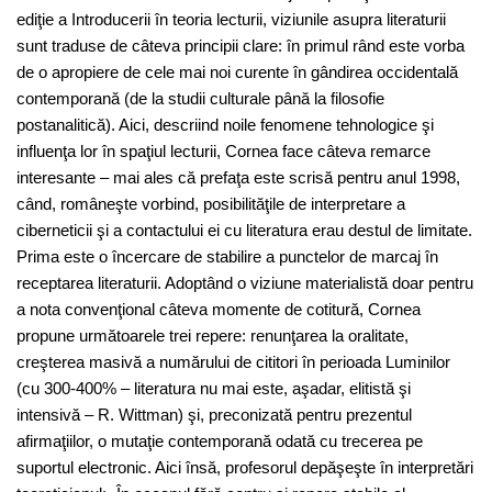
ediţie a Introducerii în teoria lecturii, viziunile asupra literaturii
sunt traduse de câteva principii clare: în primul rând este vorba
de o apropiere de cele mai noi curente în gândirea occidentală
contemporană (de la studii culturale până la filosofie
postanalitică). Aici, descriind noile fenomene tehnologice şi
influenţa lor în spaţiul lecturii, Cornea face câteva remarce
interesante – mai ales că prefaţa este scrisă pentru anul 1998,
când, româneşte vorbind, posibilităţile de interpretare a
ciberneticii şi a contactului ei cu literatura erau destul de limitate.
Prima este o încercare de stabilire a punctelor de marcaj în
receptarea literaturii. Adoptând o viziune materialistă doar pentru
a nota convenţional câteva momente de cotitură, Cornea
propune următoarele trei repere: renunţarea la oralitate,
creşterea masivă a numărului de cititori în perioada Luminilor
(cu 300-400% – literatura nu mai este, aşadar, elitistă şi
intensivă – R. Wittman) şi, preconizată pentru prezentul
afirmaţiilor, o mutaţie contemporană odată cu trecerea pe
suportul electronic. Aici însă, profesorul depăşeşte în interpretări