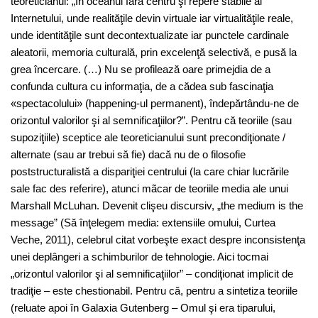
teoreticianul: „În oceanul fără centru şi repere stabile al
Internetului, unde realităţile devin virtuale iar virtualităţile reale,
unde identităţile sunt decontextualizate iar punctele cardinale
aleatorii, memoria culturală, prin excelenţă selectivă, e pusă la
grea încercare. (…) Nu se profilează oare primejdia de a
confunda cultura cu informaţia, de a cădea sub fascinaţia
«spectacolului» (happening-ul permanent), îndepărtându-ne de
orizontul valorilor şi al semnificaţiilor?”. Pentru că teoriile (sau
supoziţiile) sceptice ale teoreticianului sunt precondiţionate /
alternate (sau ar trebui să fie) dacă nu de o filosofie
poststructuralistă a dispariţiei centrului (la care chiar lucrările
sale fac des referire), atunci mãcar de teoriile media ale unui
Marshall McLuhan. Devenit clişeu discursiv, „the medium is the
message” (Să înţelegem media: extensiile omului, Curtea
Veche, 2011), celebrul citat vorbeşte exact despre inconsistenţa
unei deplângeri a schimburilor de tehnologie. Aici tocmai
„orizontul valorilor şi al semnificaţiilor” – condiţionat implicit de
tradiţie – este chestionabil. Pentru că, pentru a sintetiza teoriile
(reluate apoi în Galaxia Gutenberg – Omul şi era tiparului,