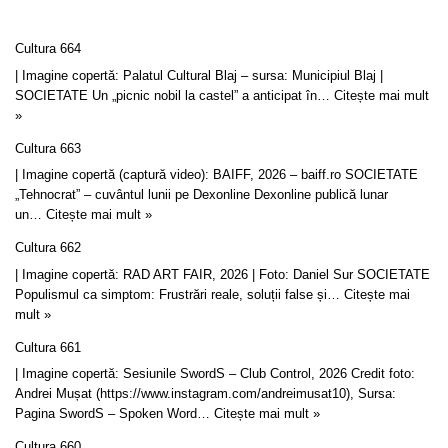
Cultura 664
| Imagine copertă: Palatul Cultural Blaj – sursa: Municipiul Blaj |
SOCIETATE Un „picnic nobil la castel” a anticipat în…
Citește mai mult
»
Cultura 663
| Imagine copertă (captură video): BAIFF, 2026 – baiff.ro SOCIETATE
„Tehnocrat” – cuvântul lunii pe Dexonline Dexonline publică lunar
un…
Citește mai mult »
Cultura 662
| Imagine copertă: RAD ART FAIR, 2026 | Foto: Daniel Sur SOCIETATE
Populismul ca simptom: Frustrări reale, soluții false și…
Citește mai
mult »
Cultura 661
| Imagine copertă: Sesiunile SwordS – Club Control, 2026 Credit foto:
Andrei Mușat (https://www.instagram.com/andreimusat10), Sursa:
Pagina SwordS – Spoken Word…
Citește mai mult »
Cultura 660