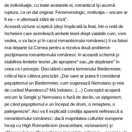
de individuaţie, cu toate avatarele ei, romanticul îşi asumă
ruptura, ca un dat originar. Fenomenologic, motivaţia – oricare ar
fi ea – e ulterioară stării de criză”.
Această viziune sceptică (deşi împăcată la final, într-o notă de
încheiere care asimilează ambele teorii drept valabile cum, vom
vedea, o va face şi în cazul romantismului românesc) îi va folosi
mai departe lui Cornea pentru a rezolva două probleme:
poziţionarea romantismului românesc în această schemă şi
stabilirea limitelor teoriei „de apropiere” sau „de depărtare” în
ceea ce-l priveşte. Discutând cariera termenului Biedermeier,
criticul face câteva precizări: „Dar oare ar putea fi considerat
paşoptismul un Biedermeier, cum sugerează Nemoianu şi reia
de curând Manolescu? Mă îndoiesc. (…) Conceptul acoperă
oricum la Senglé şi Nemoianu o fază de declin, un epigonism,
pe când paşoptismul e un început de drum, o renaştere, o
palingenezie”. Aici va fi explicată condiţia aparent nefirească a
romantismului românesc: dacă majoritatea culturilor europene
încep cu High Romanticism (exacerbare, vizionarism) şi