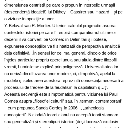
dimensiunea centristă pe care o propun în interbelic urmaşii
(descendenţă ideatică) lui Dilthey – Cassirer sau Hazard – şi pe
o viziune în opoziţie a unor
Y. Belaval sau R. Mortier. Ulterior, calculul pragmatic asupra
contextelor istoriei pe care îl respiră comparatismul ultimelor
decenii îl va converti pe Cornea: în Delimitări şi ipoteze,
expunerea concepţiilor va fi sintetizată de perspectiva analitică
deja definitivă: „În sensul lor cel mai general, dincolo de orice
înţeles particular propriu operei unuia sau altuia dintre filozofii
vremii, Luminile se explică prin poligeneză. Universalitatea lor
nu derivă din difuzarea unor modele, ci, dimpotrivă, apelul la
modele şi selectarea acestora reprezintă consecinţa necesară a
procesului de trecere de la feudalism la capitalism ş…ţ”.
Această secvenţă este simptomatică pentru viziunea lui Paul
Cornea asupra „filosofiei culturii” sau, în „termeni contemporani”
– cum propunea Sanda Cordoş în 2006 –, „arheologia
cunoaşterii”. Niciodată teoreticianul nu acceptă teorii standard
sau generalizări şi stereotipuri istorice (deşi lucrează exclusiv