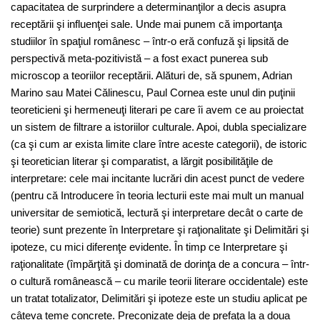
capacitatea de surprindere a determinanţilor a decis asupra
receptării şi influenţei sale. Unde mai punem că importanţa
studiilor în spaţiul românesc – într-o eră confuză şi lipsită de
perspectivă meta-pozitivistă – a fost exact punerea sub
microscop a teoriilor receptării. Alături de, să spunem, Adrian
Marino sau Matei Călinescu, Paul Cornea este unul din puţinii
teoreticieni şi hermeneuţi literari pe care îi avem ce au proiectat
un sistem de filtrare a istoriilor culturale. Apoi, dubla specializare
(ca şi cum ar exista limite clare între aceste categorii), de istoric
şi teoretician literar şi comparatist, a lărgit posibilităţile de
interpretare: cele mai incitante lucrări din acest punct de vedere
(pentru că Introducere în teoria lecturii este mai mult un manual
universitar de semiotică, lectură şi interpretare decât o carte de
teorie) sunt prezente în Interpretare şi raţionalitate şi Delimitări şi
ipoteze, cu mici diferenţe evidente. În timp ce Interpretare şi
raţionalitate (împărţită şi dominată de dorinţa de a concura – într-
o cultură românească – cu marile teorii literare occidentale) este
un tratat totalizator, Delimitări şi ipoteze este un studiu aplicat pe
câteva teme concrete. Preconizate deja de prefaţa la a doua