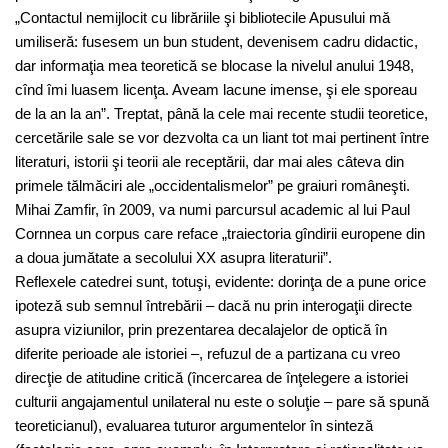
„Contactul nemijlocit cu librăriile şi bibliotecile Apusului mă
umiliseră: fusesem un bun student, devenisem cadru didactic,
dar informaţia mea teoretică se blocase la nivelul anului 1948,
cînd îmi luasem licenţa. Aveam lacune imense, şi ele sporeau
de la an la an”. Treptat, până la cele mai recente studii teoretice,
cercetările sale se vor dezvolta ca un liant tot mai pertinent între
literaturi, istorii şi teorii ale receptării, dar mai ales câteva din
primele tălmăciri ale „occidentalismelor” pe graiuri româneşti.
Mihai Zamfir, în 2009, va numi parcursul academic al lui Paul
Cornnea un corpus care reface „traiectoria gîndirii europene din
a doua jumătate a secolului XX asupra literaturii”.
Reflexele catedrei sunt, totuşi, evidente: dorinţa de a pune orice
ipoteză sub semnul întrebării – dacă nu prin interogaţii directe
asupra viziunilor, prin prezentarea decalajelor de optică în
diferite perioade ale istoriei –, refuzul de a partizana cu vreo
direcţie de atitudine critică (încercarea de înţelegere a istoriei
culturii angajamentul unilateral nu este o soluţie – pare să spună
teoreticianul), evaluarea tuturor argumentelor în sinteză