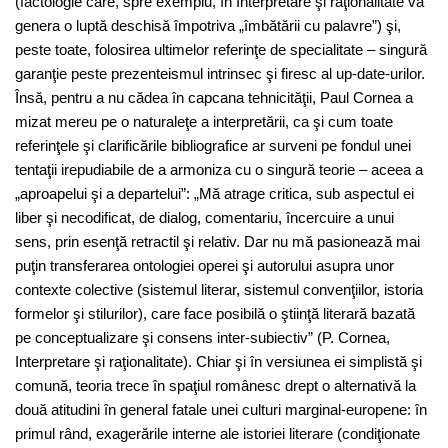
(factologie care, spre exemplu, în Interpretare şi raţionalitate va
genera o luptă deschisă împotriva „îmbătării cu palavre”) şi,
peste toate, folosirea ultimelor referinţe de specialitate – singură
garanţie peste prezenteismul intrinsec şi firesc al up-date-urilor.
Însă, pentru a nu cădea în capcana tehnicităţii, Paul Cornea a
mizat mereu pe o naturaleţe a interpretării, ca şi cum toate
referinţele şi clarificările bibliografice ar surveni pe fondul unei
tentaţii irepudiabile de a armoniza cu o singură teorie – aceea a
„aproapelui şi a departelui”: „Mă atrage critica, sub aspectul ei
liber şi necodificat, de dialog, comentariu, încercuire a unui
sens, prin esenţă retractil şi relativ. Dar nu mă pasionează mai
puţin transferarea ontologiei operei şi autorului asupra unor
contexte colective (sistemul literar, sistemul convenţiilor, istoria
formelor şi stilurilor), care face posibilă o ştiinţă literară bazată
pe conceptualizare şi consens inter-subiectiv” (P. Cornea,
Interpretare şi raţionalitate). Chiar şi în versiunea ei simplistă şi
comună, teoria trece în spaţiul românesc drept o alternativă la
două atitudini în general fatale unei culturi marginal-europene: în
primul rând, exagerările interne ale istoriei literare (condiţionate