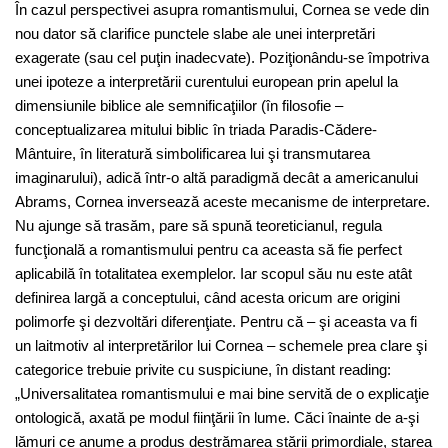
În cazul perspectivei asupra romantismului, Cornea se vede din
nou dator să clarifice punctele slabe ale unei interpretări
exagerate (sau cel puţin inadecvate). Poziţionându-se împotriva
unei ipoteze a interpretării curentului european prin apelul la
dimensiunile biblice ale semnificaţiilor (în filosofie –
conceptualizarea mitului biblic în triada Paradis-Cădere-
Mântuire, în literatură simbolificarea lui şi transmutarea
imaginarului), adică într-o altă paradigmă decât a americanului
Abrams, Cornea inversează aceste mecanisme de interpretare.
Nu ajunge să trasăm, pare să spună teoreticianul, regula
funcţională a romantismului pentru ca aceasta să fie perfect
aplicabilă în totalitatea exemplelor. Iar scopul său nu este atât
definirea largă a conceptului, când acesta oricum are origini
polimorfe şi dezvoltări diferenţiate. Pentru că – şi aceasta va fi
un laitmotiv al interpretărilor lui Cornea – schemele prea clare şi
categorice trebuie privite cu suspiciune, în distant reading:
„Universalitatea romantismului e mai bine servită de o explicaţie
ontologică, axată pe modul fiinţării în lume. Căci înainte de a-şi
lămuri ce anume a produs destrămarea stării primordiale, starea