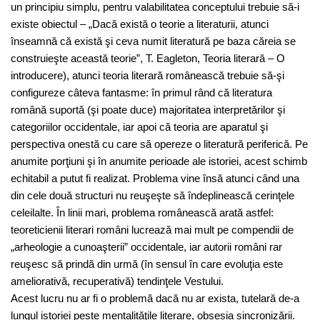
un principiu simplu, pentru valabilitatea conceptului trebuie să-i
existe obiectul – „Dacă există o teorie a literaturii, atunci
înseamnă că există şi ceva numit literatură pe baza căreia se
construieşte această teorie”, T. Eagleton, Teoria literară – O
introducere), atunci teoria literară românească trebuie să-şi
configureze câteva fantasme: în primul rând că literatura
română suportă (şi poate duce) majoritatea interpretărilor şi
categoriilor occidentale, iar apoi că teoria are aparatul şi
perspectiva onestă cu care să opereze o literatură periferică. Pe
anumite porţiuni şi în anumite perioade ale istoriei, acest schimb
echitabil a putut fi realizat. Problema vine însă atunci când una
din cele două structuri nu reuşeşte să îndeplinească cerinţele
celeilalte. În linii mari, problema românească arată astfel:
teoreticienii literari români lucrează mai mult pe compendii de
„arheologie a cunoaşterii” occidentale, iar autorii români rar
reuşesc să prindă din urmă (în sensul în care evoluţia este
ameliorativă, recuperativă) tendinţele Vestului.
Acest lucru nu ar fi o problemă dacă nu ar exista, tutelară de-a
lungul istoriei peste mentalităţile literare, obsesia sincronizării.