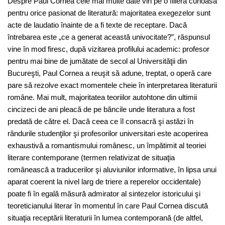
Despre Paul Cornea cele mai multe date vin pe o filieră curioasă
pentru orice pasionat de literatură: majoritatea exegezelor sunt
acte de laudatio înainte de a fi texte de receptare. Dacă
întrebarea este „ce a generat această univocitate?”, răspunsul
vine în mod firesc, după vizitarea profilului academic: profesor
pentru mai bine de jumătate de secol al Universităţii din
Bucureşti, Paul Cornea a reuşit să adune, treptat, o operă care
pare să rezolve exact momentele cheie în interpretarea literaturii
române. Mai mult, majoritatea teoriilor autohtone din ultimii
cincizeci de ani pleacă de pe băncile unde literatura a fost
predată de către el. Dacă ceea ce îl consacră şi astăzi în
rândurile studenţilor şi profesorilor universitari este acoperirea
exhaustivă a romantismului românesc, un împătimit al teoriei
literare contemporane (termen relativizat de situaţia
românească a traducerilor şi aluviunilor informative, în lipsa unui
aparat coerent la nivel larg de triere a reperelor occidentale)
poate fi în egală măsură admirator al sintezelor istoricului şi
teoreticianului literar în momentul în care Paul Cornea discută
situaţia receptării literaturii în lumea contemporană (de altfel,