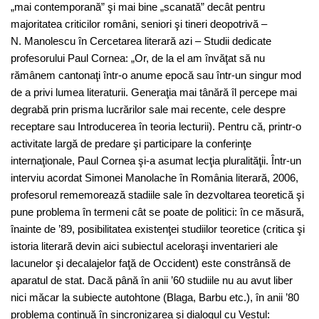
„mai contemporană” şi mai bine „scanată” decât pentru
majoritatea criticilor români, seniori şi tineri deopotrivă –
N. Manolescu în Cercetarea literară azi – Studii dedicate
profesorului Paul Cornea: „Or, de la el am învăţat să nu
rămânem cantonaţi într-o anume epocă sau într-un singur mod
de a privi lumea literaturii. Generaţia mai tânără îl percepe mai
degrabă prin prisma lucrărilor sale mai recente, cele despre
receptare sau Introducerea în teoria lecturii). Pentru că, printr-o
activitate largă de predare şi participare la conferinţe
internaţionale, Paul Cornea şi-a asumat lecţia pluralităţii. Într-un
interviu acordat Simonei Manolache în România literară, 2006,
profesorul rememorează stadiile sale în dezvoltarea teoretică şi
pune problema în termeni cât se poate de politici: în ce măsură,
înainte de ’89, posibilitatea existenţei studiilor teoretice (critica şi
istoria literară devin aici subiectul aceloraşi inventarieri ale
lacunelor şi decalajelor faţă de Occident) este constrânsă de
aparatul de stat. Dacă până în anii ’60 studiile nu au avut liber
nici măcar la subiecte autohtone (Blaga, Barbu etc.), în anii ’80
problema continuă în sincronizarea şi dialogul cu Vestul: