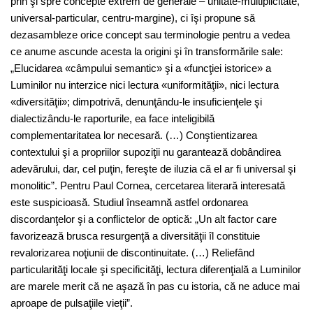
prin şi spre concepte extrem de generale – unitate-multiplicitate,
universal-particular, centru-margine), ci îşi propune să
dezasambleze orice concept sau terminologie pentru a vedea
ce anume ascunde acesta la origini şi în transformările sale:
„Elucidarea «câmpului semantic» şi a «funcţiei istorice» a
Luminilor nu interzice nici lectura «uniformităţii», nici lectura
«diversităţii»; dimpotrivă, denunţându-le insuficienţele şi
dialectizându-le raporturile, ea face inteligibilă
complementaritatea lor necesară. (…) Conştientizarea
contextului şi a propriilor supoziţii nu garantează dobândirea
adevărului, dar, cel puţin, fereşte de iluzia că el ar fi universal şi
monolitic”. Pentru Paul Cornea, cercetarea literară interesată
este suspicioasă. Studiul înseamnă astfel ordonarea
discordanţelor şi a conflictelor de optică: „Un alt factor care
favorizează brusca resurgenţă a diversităţii îl constituie
revalorizarea noţiunii de discontinuitate. (…) Reliefând
particularităţi locale şi specificităţi, lectura diferenţială a Luminilor
are marele merit că ne aşază în pas cu istoria, că ne aduce mai
aproape de pulsaţiile vieţii”.