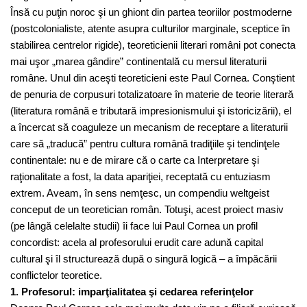
Însă cu puţin noroc şi un ghiont din partea teoriilor postmoderne
(postcolonialiste, atente asupra culturilor marginale, sceptice în
stabilirea centrelor rigide), teoreticienii literari români pot conecta
mai uşor „marea gândire” continentală cu mersul literaturii
române. Unul din aceşti teoreticieni este Paul Cornea. Conştient
de penuria de corpusuri totalizatoare în materie de teorie literară
(literatura română e tributară impresionismului şi istoricizării), el
a încercat să coaguleze un mecanism de receptare a literaturii
care să „traducă” pentru cultura română tradiţiile şi tendinţele
continentale: nu e de mirare că o carte ca Interpretare şi
raţionalitate a fost, la data apariţiei, receptată cu entuziasm
extrem. Aveam, în sens nemţesc, un compendiu weltgeist
conceput de un teoretician român. Totuşi, acest proiect masiv
(pe lângă celelalte studii) îi face lui Paul Cornea un profil
concordist: acela al profesorului erudit care adună capital
cultural şi îl structurează după o singură logică – a împăcării
conflictelor teoretice.
1. Profesorul: imparţialitatea şi cedarea referinţelor