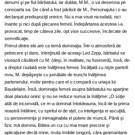
denumi şi pe fiul bărbatului, iar dublat, M.M., o va desemna pe
consoarta sa. De când a fost părăsit de M., Personajului i s-au
declanşat predispoziţii onirice. Nu a mai visat niciodată, nici
înainte şi nici după plecarea femeii. Îndepărtarea acesteia i-a
provocat, timp de câteva zile, opt vise succesive, încărcate de
semnificaţie.
Primul dintre ele are ca temă dominaţia. Într-o atmosferă de
petrecere şi dans, întreţinută de aceiaşi Led Zepp, bărbatul se
visează căsătorit cu M. (deşi, în realitate, nu fuseseră), însă, de-
a dreptul ciudată este înălţimea femeii. Încălţată cu nişte pantofi
mov, M. depăşeşte cu jumătate de trunchi înălţimea
partenerului, motiv pentru care el o compară cu uriaşa lui
Baudelaire. Însă, dominaţia femeii asupra bărbatului nu aparţine
doar planului oniric şi nu se reduce numai la înălţime: „O soţie
atât de incomodă, ce m-a dominat întotdeauna, încă de la prima
noastră întâlnire, cu spiritul ei de oţel, cu inteligenţa ei ascuţită,
cu perseverenţa şi inimaginabila ei putere de muncă. Până şi
fizic mă domina. Bătea un cui cu mai mare precizie şi
aplicaţiune decât mine, muta mobile singură, căra geamantane