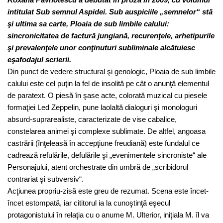
intitulat Sub semnul Aspidei. Sub auspiciile „semnelor“ stă
şi ultima sa carte, Ploaia de sub limbile calului:
sincronicitatea de factură jungiană, recurenţele, arhetipurile
şi prevalenţele unor conţinuturi subliminale alcătuiesc
eşafodajul scrierii.
Din punct de vedere structural şi genologic, Ploaia de sub limbile
calului este cel puţin la fel de insolită pe cât o anunţă elementul
de paratext. O piesă în şase acte, colorată muzical cu piesele
formaţiei Led Zeppelin, pune laolaltă dialoguri şi monologuri
absurd-suprarealiste, caracterizate de vise cabalice,
constelarea animei şi complexe sublimate. De altfel, angoasa
castrării (înţeleasă în accepţiune freudiană) este fundalul ce
cadrează refulările, defulările şi „evenimentele sincroniste“ ale
Personajului, atent orchestrate din umbră de „scribidorul
contrariat şi subversiv“.
Acţiunea propriu-zisă este greu de rezumat. Scena este încet-
încet estompată, iar cititorul ia la cunoştinţă eşecul
protagonistului în relaţia cu o anume M. Ulterior, iniţiala M. îl va