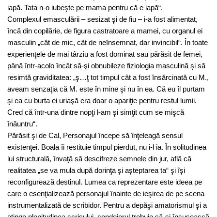
iapă. Tata n-o iubeşte pe mama pentru că e iapă“.
Complexul emasculării – sesizat şi de fiu – i-a fost alimentat,
încă din copilărie, de figura castratoare a mamei, cu organul ei
masculin „cât de mic, cât de neînsemnat, dar invincibil“. În toate
experienţele de mai târziu a fost dominat sau părăsit de femei,
până într-acolo încât să-şi obnubileze fiziologia masculină şi să
resimtă graviditatea: „ş…ţ tot timpul cât a fost însărcinată cu M.,
aveam senzaţia că M. este în mine şi nu în ea. Că eu îl purtam
şi ea cu burta ei uriaşă era doar o apariţie pentru restul lumii.
Cred că într-una dintre nopţi l-am şi simţit cum se mişcă
înăuntru“.
Părăsit şi de Cal, Personajul începe să înţeleagă sensul
existenţei. Boala îi restituie timpul pierdut, nu i-l ia. În solitudinea
lui structurală, învaţă să descifreze semnele din jur, află că
realitatea „se va mula după dorinţa şi aşteptarea ta“ şi îşi
reconfigurează destinul. Lumea ca reprezentare este ideea pe
care o esenţializează personajul înainte de ieşirea de pe scena
instrumentalizată de scribidor. Pentru a depăşi amatorismul şi a
atinge plenitudinea scrisului, condeierul trebuie să-şi însuşească