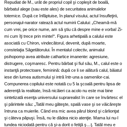
Repudiat de M., urât de propriul copil şi copleşit de boală,
bărbatul alege (sau este ales) de securitatea animalelor
totemice. După ce înfăptuise, în planul visului, actul însufleţirii,
personajul-narator ratează actul numirii Calului: „Cheamă-mă
cum vrei, pe orice nume, am să ştiu că despre mine e vorba! Zi-
mi cum îţi trece prin minte!“. Figura arhetipală a calului este
asociată cu Chiron, vindecătorul, devenit, după moarte,
constelaţia Săgetătorului. În mentalul colectiv, animalul
psihopomp avea atribute cathartice imanente: agresiune,
distrugere, coşmaresc. Pentru bărbat şi fiul său, M., calul este o
instanţă protectoare, feminină: după ce li se alătură calul, băiatul
iese din lumea autismului şi intră într-una a oamenilor-cai.
Compunerea copilului este notată cu 5 la şcoală pentru lipsa de
aderenţă la realitate, însă nicăieri ca acolo nu este mai bine
sintetizată esenţa universului suprarealist în care se învârtesc el
şi părintele său: „Tatăl meu găteşte, spală vase şi se văicăreşte
întruna ca muierile. Când era mic avea părul blond şi cârlionţat
şi câteva păpuşi. Însă, nu le dădea nicio atenţie. Mama lui nu-l
tundea niciodată pentru că şi-a dorit o fetiţă ş…ţ. Tatăl meu e