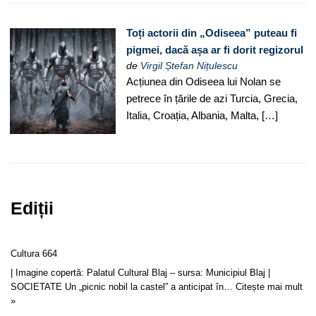
Toți actorii din „Odiseea” puteau fi
pigmei, dacă așa ar fi dorit regizorul
de
Virgil Ștefan Nițulescu
Acțiunea din Odiseea lui Nolan se
petrece în țările de azi Turcia, Grecia,
Italia, Croația, Albania, Malta, […]
Ediții
Cultura 664
| Imagine copertă: Palatul Cultural Blaj – sursa: Municipiul Blaj |
SOCIETATE Un „picnic nobil la castel” a anticipat în…
Citește mai mult
»