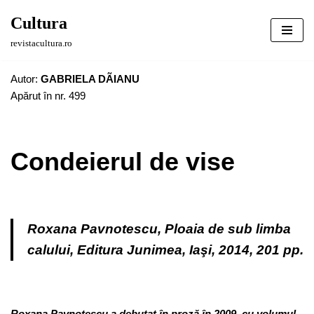
Cultura
Sari
revistacultura.ro
la
conținut
Autor:
GABRIELA DÃIANU
Apărut în nr. 499
Condeierul de vise
Roxana Pavnotescu,
Ploaia de sub limba
calului,
Editura Junimea, Iaşi, 2014, 201 pp.
Roxana Pavnotescu a debutat în proză în 2009, cu volumul