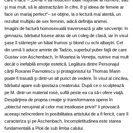
şi mai mult, să le abstractizăm în cifre, 8 şi ideea de femeie ar
face un mariaj perfect“– se obţine, la o lectură mai atentă, un
rezultat multiplu de sex feminin, adică definiţia animei.
Imagini de factură homosexuală traversează şi alte secvenţe: în
gimnaziu, bărbatul fusese atras de un coleg de clasă, iar în visul
şase îl stârneşte un băiat frumos şi blond cu ochi albaştri. Cel
din urmă îi aduce aminte de Tadzio, superbul puber faţă de care
Gustav von Aschenbach, în Moartea la Veneţia, nutrise mai mult
decât o inefabilă emoţie estetică. Legătura dintre Personajul
cărţii Roxanei Pavnotescu şi protagonistul lui Thomas Mann
poate fi trasată şi dintr-un alt punct de vedere. În visul al cincilea,
bărbatul apare sub ipostaza creatorului. După ce o sculptează
pe M. dintr-un material rosé, suflă peste ea ca să-i ofere viaţă.
Despărţirea de propria creaţie şi transformarea operei în
„obiectul neruşinat al celor mai insidioase priviri“ îi provoacă
aceeaşi neîncredere în posibilitatea artistului de a fi fericit, care îl
caracteriza şi pe Aschenbach. Incompletitudinea este starea
fundamentală a Ploii de sub limba calului.