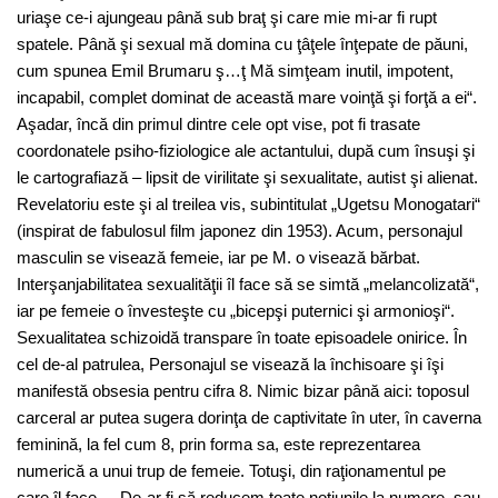
uriaşe ce-i ajungeau până sub braţ şi care mie mi-ar fi rupt
spatele. Până şi sexual mă domina cu ţâţele înţepate de păuni,
cum spunea Emil Brumaru ş…ţ Mă simţeam inutil, impotent,
incapabil, complet dominat de această mare voinţă şi forţă a ei“.
Aşadar, încă din primul dintre cele opt vise, pot fi trasate
coordonatele psiho-fiziologice ale actantului, după cum însuşi şi
le cartografiază – lipsit de virilitate şi sexualitate, autist şi alienat.
Revelatoriu este şi al treilea vis, subintitulat „Ugetsu Monogatari“
(inspirat de fabulosul film japonez din 1953). Acum, personajul
masculin se visează femeie, iar pe M. o visează bărbat.
Interşanjabilitatea sexualităţii îl face să se simtă „melancolizată“,
iar pe femeie o învesteşte cu „bicepşi puternici şi armonioşi“.
Sexualitatea schizoidă transpare în toate episoadele onirice. În
cel de-al patrulea, Personajul se visează la închisoare şi îşi
manifestă obsesia pentru cifra 8. Nimic bizar până aici: toposul
carceral ar putea sugera dorinţa de captivitate în uter, în caverna
feminină, la fel cum 8, prin forma sa, este reprezentarea
numerică a unui trup de femeie. Totuşi, din raţionamentul pe
care îl face – „De-ar fi să reducem toate noţiunile la numere, sau