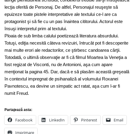
lecţia oferită de Personaj. De altfel, Personajul reuşeşte să
epuizeze toate pistele interpretative ale textului ce-l are ca
protagonist şi să fie cu un pas înaintea cititorului. Actorul este
însuşi interpretul prim al textului.
Ploaia de sub limba calului poetizează literatura absurdului.
Totuşi, ediţia necesită câteva revizuiri, întrucât pot fi descoperite
mai multe erori ale redactorilor, ce ştirbesc candoarea cărţii.
Totodată, o ultimã observaţie ar fi că filmul Moartea la Veneţia a
fost regizat de Visconti, nu de Antonioni, aşa cum apare
menţionat la pagina 45. Dar, dacă e să plasăm această greşeală
în contextul impregnat de psihanaliză al volumului Roxanei
Pavnotescu, ea devine un simpatic act ratat, aşa cum l-ar fi
numit Freud.
Partajează asta:
Facebook
LinkedIn
Pinterest
Email
Imprimare