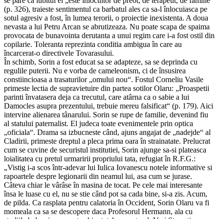
se pare ca iubitul ei „este înlocuitor de preot, de terapeut, de familie“
(p. 326), traieste sentimentul ca barbatul ales ca sa-l înlocuiasca pe
sotul agresiv a fost, în lumea terorii, o proiectie inexistenta. A doua
nevasta a lui Petru Arcan se abrutizeaza. Nu poate scapa de spaima
provocata de bunavointa derutanta a unui regim care i-a fost ostil din
copilarie. Toleranta reprezinta conditia ambigua în care au
încarcerat-o directivele Tovarasului.
În schimb, Sorin a fost educat sa se adapteze, sa se deprinda cu
regulile puterii. Nu e vorba de cameleonism, ci de însusirea
constiincioasa a trasaturilor „omului nou“. Fostul Corneliu Vasile
primeste lectia de supravietuire din partea sotilor Olaru: „Proaspetii
parinti învatasera deja ca trecutul, care atârna ca o sabie a lui
Damocles asupra prezentului, trebuie mereu falsificat“ (p. 179). Aici
intervine alienarea tânarului. Sorin se rupe de familie, devenind fiu
al statului paternalist. El judeca toate evenimentele prin optica
„oficiala“. Drama sa izbucneste când, ajuns angajat de „nadejde“ al
Cladirii, primeste dreptul a pleca prima oara în strainatate. Prelucrat
cum se cuvine de securistul institutiei, Sorin ajunge sa-si plateasca
loialitatea cu pretul urmaririi propriului tata, refugiat în R.F.G.:
„Vistig i-a scos într-adevar lui Iulica Iovanescu notele informative si
rapoartele despre legionarii din neamul lui, asa cum se jurase.
Câteva chiar le vârâse în masina de tocat. Pe cele mai interesante
însa le luase cu el, nu se stie când pot sa cada bine, si-a zis. Acum,
de pilda. Ca rasplata pentru calatoria în Occident, Sorin Olaru va fi
momeala ca sa se descopere daca Profesorul Hermann, ala cu