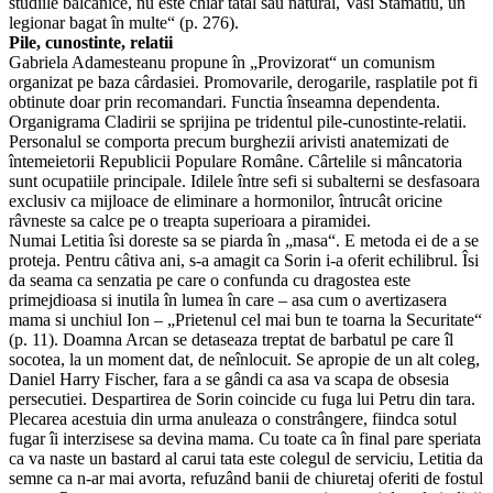
studiile balcanice, nu este chiar tatal sau natural, Vasi Stamatiu, un
legionar bagat în multe“ (p. 276).
Pile, cunostinte, relatii
Gabriela Adamesteanu propune în „Provizorat“ un comunism
organizat pe baza cârdasiei. Promovarile, derogarile, rasplatile pot fi
obtinute doar prin recomandari. Functia înseamna dependenta.
Organigrama Cladirii se sprijina pe tridentul pile-cunostinte-relatii.
Personalul se comporta precum burghezii arivisti anatemizati de
întemeietorii Republicii Populare Române. Cârtelile si mâncatoria
sunt ocupatiile principale. Idilele între sefi si subalterni se desfasoara
exclusiv ca mijloace de eliminare a hormonilor, întrucât oricine
râvneste sa calce pe o treapta superioara a piramidei.
Numai Letitia îsi doreste sa se piarda în „masa“. E metoda ei de a se
proteja. Pentru câtiva ani, s-a amagit ca Sorin i-a oferit echilibrul. Îsi
da seama ca senzatia pe care o confunda cu dragostea este
primejdioasa si inutila în lumea în care – asa cum o avertizasera
mama si unchiul Ion – „Prietenul cel mai bun te toarna la Securitate“
(p. 11). Doamna Arcan se detaseaza treptat de barbatul pe care îl
socotea, la un moment dat, de neînlocuit. Se apropie de un alt coleg,
Daniel Harry Fischer, fara a se gândi ca asa va scapa de obsesia
persecutiei. Despartirea de Sorin coincide cu fuga lui Petru din tara.
Plecarea acestuia din urma anuleaza o constrângere, fiindca sotul
fugar îi interzisese sa devina mama. Cu toate ca în final pare speriata
ca va naste un bastard al carui tata este colegul de serviciu, Letitia da
semne ca n-ar mai avorta, refuzând banii de chiuretaj oferiti de fostul