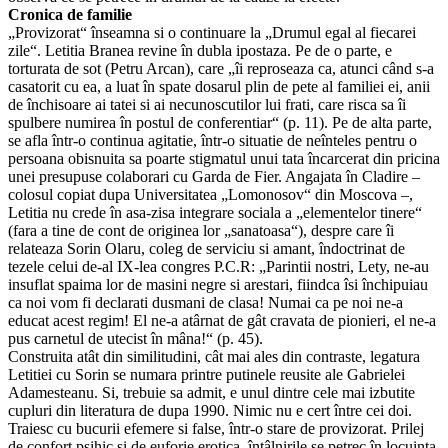
Cronica de familie
„Provizorat“ înseamna si o continuare la „Drumul egal al fiecarei
zile“. Letitia Branea revine în dubla ipostaza. Pe de o parte, e
torturata de sot (Petru Arcan), care „îi reproseaza ca, atunci când s-a
casatorit cu ea, a luat în spate dosarul plin de pete al familiei ei, anii
de închisoare ai tatei si ai necunoscutilor lui frati, care risca sa îi
spulbere numirea în postul de conferentiar“ (p. 11). Pe de alta parte,
se afla într-o continua agitatie, într-o situatie de neînteles pentru o
persoana obisnuita sa poarte stigmatul unui tata încarcerat din pricina
unei presupuse colaborari cu Garda de Fier. Angajata în Cladire –
colosul copiat dupa Universitatea „Lomonosov“ din Moscova –,
Letitia nu crede în asa-zisa integrare sociala a „elementelor tinere“
(fara a tine de cont de originea lor „sanatoasa“), despre care îi
relateaza Sorin Olaru, coleg de serviciu si amant, îndoctrinat de
tezele celui de-al IX-lea congres P.C.R: „Parintii nostri, Lety, ne-au
insuflat spaima lor de masini negre si arestari, fiindca îsi închipuiau
ca noi vom fi declarati dusmani de clasa! Numai ca pe noi ne-a
educat acest regim! El ne-a atârnat de gât cravata de pionieri, el ne-a
pus carnetul de utecist în mâna!“ (p. 45).
Construita atât din similitudini, cât mai ales din contraste, legatura
Letitiei cu Sorin se numara printre putinele reusite ale Gabrielei
Adamesteanu. Si, trebuie sa admit, e unul dintre cele mai izbutite
cupluri din literatura de dupa 1990. Nimic nu e cert între cei doi.
Traiesc cu bucurii efemere si false, într-o stare de provizorat. Prilej
de confort psihic si de euforie erotica, întâlnirile se petrec în locuinta