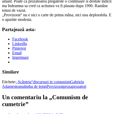
amant. Poate ca prozatoarea pregateste o continuare si destule indicii
ma îndeamna sa cred ca actiunea va fi plasata dupa 1990. Ramâne
totusi de vazut.
„Provizorat“ nu e nici o carte de prima mâna, nici una deplorabila. E
o aparitie modesta.
Partajează asta:
Facebook
LinkedIn
Pinterest
Email
Imprimare
Similare
Etichete:
„Scânteia“
discursuri in comunism
Gabriela
Adamesteanu
limba de lemn
Provizorat
proza
prozatori
Un comentariu la „Comunism de
cumetrie”