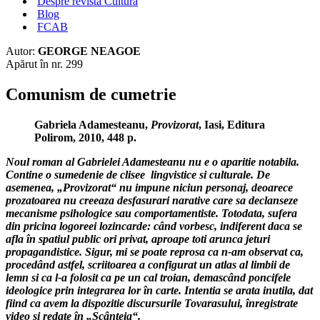
Despre revista Cultura
Blog
FCAB
Autor:
GEORGE NEAGOE
Apărut în nr. 299
Comunism de cumetrie
Gabriela Adamesteanu,
Provizorat
, Iasi, Editura
Polirom, 2010, 448 p.
Noul roman al Gabrielei Adamesteanu nu e o aparitie notabila.
Contine o sumedenie de clisee lingvistice si culturale. De
asemenea, „Provizorat“ nu impune niciun personaj, deoarece
prozatoarea nu creeaza desfasurari narative care sa declanseze
mecanisme psihologice sau comportamentiste. Totodata, sufera
din pricina logoreei lozincarde: când vorbesc, indiferent daca se
afla în spatiul public ori privat, aproape toti arunca jeturi
propagandistice. Sigur, mi se poate reprosa ca n-am observat ca,
procedând astfel, scriitoarea a configurat un atlas al limbii de
lemn si ca l-a folosit ca pe un cal troian, demascând poncifele
ideologice prin integrarea lor în carte. Intentia se arata inutila, dat
fiind ca avem la dispozitie discursurile Tovarasului, înregistrate
video si redate în „Scânteia“.