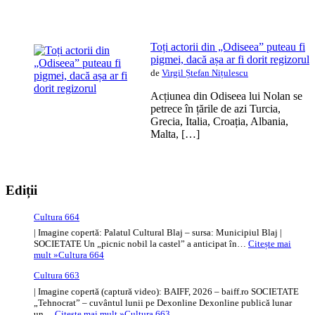
Toți actorii din „Odiseea” puteau fi
pigmei, dacă așa ar fi dorit regizorul
de
Virgil Ștefan Nițulescu
Acțiunea din Odiseea lui Nolan se
petrece în țările de azi Turcia,
Grecia, Italia, Croația, Albania,
Malta, […]
Ediții
Cultura 664
| Imagine copertă: Palatul Cultural Blaj – sursa: Municipiul Blaj |
SOCIETATE Un „picnic nobil la castel” a anticipat în…
Citește mai
mult »
Cultura 664
Cultura 663
| Imagine copertă (captură video): BAIFF, 2026 – baiff.ro SOCIETATE
„Tehnocrat” – cuvântul lunii pe Dexonline Dexonline publică lunar
un…
Citește mai mult »
Cultura 663