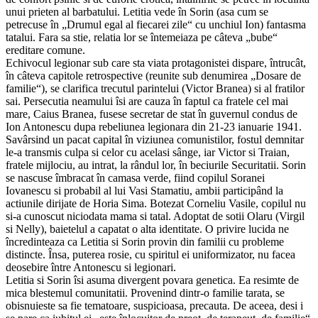
unui prieten al barbatului. Letitia vede în Sorin (asa cum se
petrecuse în „Drumul egal al fiecarei zile“ cu unchiul Ion) fantasma
tatalui. Fara sa stie, relatia lor se întemeiaza pe câteva „bube“
ereditare comune.
Echivocul legionar sub care sta viata protagonistei dispare, întrucât,
în câteva capitole retrospective (reunite sub denumirea „Dosare de
familie“), se clarifica trecutul parintelui (Victor Branea) si al fratilor
sai. Persecutia neamului îsi are cauza în faptul ca fratele cel mai
mare, Caius Branea, fusese secretar de stat în guvernul condus de
Ion Antonescu dupa rebeliunea legionara din 21-23 ianuarie 1941.
Savârsind un pacat capital în viziunea comunistilor, fostul demnitar
le-a transmis culpa si celor cu acelasi sânge, iar Victor si Traian,
fratele mijlociu, au intrat, la rândul lor, în beciurile Securitatii. Sorin
se nascuse îmbracat în camasa verde, fiind copilul Soranei
Iovanescu si probabil al lui Vasi Stamatiu, ambii participând la
actiunile dirijate de Horia Sima. Botezat Corneliu Vasile, copilul nu
si-a cunoscut niciodata mama si tatal. Adoptat de sotii Olaru (Virgil
si Nelly), baietelul a capatat o alta identitate. O privire lucida ne
încredinteaza ca Letitia si Sorin provin din familii cu probleme
distincte. Însa, puterea rosie, cu spiritul ei uniformizator, nu facea
deosebire între Antonescu si legionari.
Letitia si Sorin îsi asuma divergent povara genetica. Ea resimte de
mica blestemul comunitatii. Provenind dintr-o familie tarata, se
obisnuieste sa fie tematoare, suspicioasa, precauta. De aceea, desi i