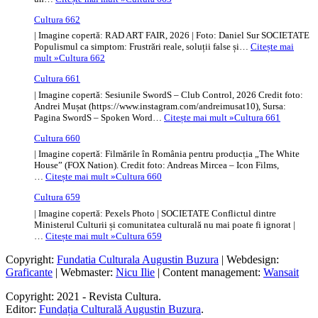
Cultura 662
| Imagine copertă: RAD ART FAIR, 2026 | Foto: Daniel Sur SOCIETATE
Populismul ca simptom: Frustrări reale, soluții false și…
Citește mai
mult »
Cultura 662
Cultura 661
| Imagine copertă: Sesiunile SwordS – Club Control, 2026 Credit foto:
Andrei Mușat (https://www.instagram.com/andreimusat10), Sursa:
Pagina SwordS – Spoken Word…
Citește mai mult »
Cultura 661
Cultura 660
| Imagine copertă: Filmările în România pentru producția „The White
House” (FOX Nation). Credit foto: Andreas Mircea – Icon Films,
…
Citește mai mult »
Cultura 660
Cultura 659
| Imagine copertă: Pexels Photo | SOCIETATE Conflictul dintre
Ministerul Culturii și comunitatea culturală nu mai poate fi ignorat |
…
Citește mai mult »
Cultura 659
Copyright:
Fundatia Culturala Augustin Buzura
| Webdesign:
Graficante
| Webmaster:
Nicu Ilie
| Content management:
Wansait
Copyright: 2021 - Revista Cultura.
Editor:
Fundația Culturală Augustin Buzura
.