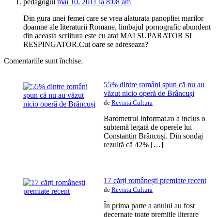
pedagogul
mai 10, 2011 la 8:08 am
Din gura unei femei care se vrea alaturata panopliei marilor
doamne ale literaturii Romane, limbajul pornografic abundent
din aceasta scriitura este cu atat MAI SUPARATOR SI
RESPINGATOR.Cui oare se adreseaza?
Comentariile sunt închise.
55% dintre români spun că nu au
văzut nicio operă de Brâncuși
de
Revista Cultura
Barometrul Informat.ro a inclus o
subtemă legată de operele lui
Constantin Brâncuși. Din sondaj
rezultă că 42% […]
17 cărți românești premiate recent
de
Revista Cultura
În prima parte a anului au fost
decernate toate premiile literare