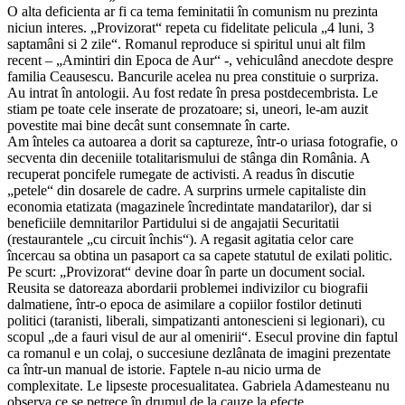
O alta deficienta ar fi ca tema feminitatii în comunism nu prezinta
niciun interes. „Provizorat“ repeta cu fidelitate pelicula „4 luni, 3
saptamâni si 2 zile“. Romanul reproduce si spiritul unui alt film
recent – „Amintiri din Epoca de Aur“ -, vehiculând anecdote despre
familia Ceausescu. Bancurile acelea nu prea constituie o surpriza.
Au intrat în antologii. Au fost redate în presa postdecembrista. Le
stiam pe toate cele inserate de prozatoare; si, uneori, le-am auzit
povestite mai bine decât sunt consemnate în carte.
Am înteles ca autoarea a dorit sa captureze, într-o uriasa fotografie, o
secventa din deceniile totalitarismului de stânga din România. A
recuperat poncifele rumegate de activisti. A readus în discutie
„petele“ din dosarele de cadre. A surprins urmele capitaliste din
economia etatizata (magazinele încredintate mandatarilor), dar si
beneficiile demnitarilor Partidului si de angajatii Securitatii
(restaurantele „cu circuit închis“). A regasit agitatia celor care
încercau sa obtina un pasaport ca sa capete statutul de exilati politic.
Pe scurt: „Provizorat“ devine doar în parte un document social.
Reusita se datoreaza abordarii problemei indivizilor cu biografii
dalmatiene, într-o epoca de asimilare a copiilor fostilor detinuti
politici (taranisti, liberali, simpatizanti antonescieni si legionari), cu
scopul „de a fauri visul de aur al omenirii“. Esecul provine din faptul
ca romanul e un colaj, o succesiune dezlânata de imagini prezentate
ca într-un manual de istorie. Faptele n-au nicio urma de
complexitate. Le lipseste procesualitatea. Gabriela Adamesteanu nu
observa ce se petrece în drumul de la cauze la efecte.