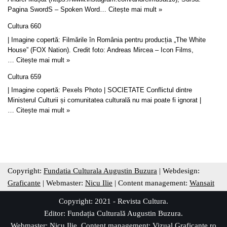
Pagina SwordS – Spoken Word…
Citește mai mult »
Cultura 660
| Imagine copertă: Filmările în România pentru producția „The White
House” (FOX Nation). Credit foto: Andreas Mircea – Icon Films,
…
Citește mai mult »
Cultura 659
| Imagine copertă: Pexels Photo | SOCIETATE Conflictul dintre
Ministerul Culturii și comunitatea culturală nu mai poate fi ignorat |
…
Citește mai mult »
Copyright:
Fundatia Culturala Augustin Buzura
| Webdesign:
Graficante
| Webmaster:
Nicu Ilie
| Content management:
Wansait
Copyright: 2021 - Revista Cultura.
Editor:
Fundația Culturală Augustin Buzura
.
Webmaster: Nicu Ilie. Content management:
Vizual Graficante.ro