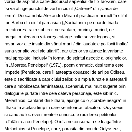
vorba de aspiratia catre discursul sapiential de tip Tao-Zen, care
îsi va atinge punctul de vârf în ciclul „Catrene“ din „Casa de
lemn“. Deocamdata Alexandru Miran îl practica mai mult în stilul
Ion Barbu din ciclul parnasian („Sarbatorim pe coarde triada
trecatoare:/ traim sub cer, ne cautam, murim,/ murind, ne
pregatim plecarea viitoare;/ catarge-nalte se vor legana, si
rasari-vor alte insule din sânul marii,/ din laudatele polifonii înalte/
suna-vor alte voci ale uitarii“), dar ulterior va ajunge la variante
mai apropiate, inclusiv în forma, de spiritul ascetic al originalelor.
În „Moartea Penelopei“ (1971), poem dramatic, desi tema este
limpede (Penelopa, care îl asteapta douazeci de ani pe Odiseu,
este o sacrificata a capriciului zeilor, o simpla functie a asteptarii
care simbolizeaza feminitatea), scenariul, mai mult sugerat prin
dialogurile purtate între cele câteva personaje, este sibilinic.
Melanthios, cântaret din kithara, ajunge cu o „corabie neagra“ în
Ithaka în acelasi timp în care se întoarce ratacitorul Odysseus
si când au loc evenimentele cunoscute (uciderea petitorilor,
reîntâlnirea cu Penelope). O idila neconsumata se leaga între
Melanthios si Penelope, care, parasita din nou de Odysseus,