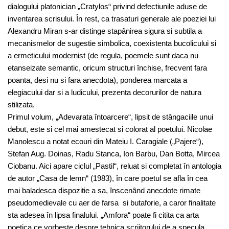
dialogului platonician „Cratylos“ privind defectiunile aduse de
inventarea scrisului. În rest, ca trasaturi generale ale poeziei lui
Alexandru Miran s-ar distinge stapânirea sigura si subtila a
mecanismelor de sugestie simbolica, coexistenta bucolicului si
a ermeticului modernist (de regula, poemele sunt daca nu
etanseizate semantic, oricum structuri închise, frecvent fara
poanta, desi nu si fara anecdota), ponderea marcata a
elegiacului dar si a ludicului, prezenta decorurilor de natura
stilizata.
Primul volum, „Adevarata întoarcere“, lipsit de stângaciile unui
debut, este si cel mai amestecat si colorat al poetului. Nicolae
Manolescu a notat ecouri din Mateiu I. Caragiale („Pajere“),
Stefan Aug. Doinas, Radu Stanca, Ion Barbu, Dan Botta, Mircea
Ciobanu. Aici apare ciclul „Pastil“, reluat si completat în antologia
de autor „Casa de lemn“ (1983), în care poetul se afla în cea
mai baladesca dispozitie a sa, înscenând anecdote rimate
pseudomedievale cu aer de farsa si butaforie, a caror finalitate
sta adesea în lipsa finalului. „Amfora“ poate fi citita ca arta
poetica ce vorbeste despre tehnica scriitorului de a specula