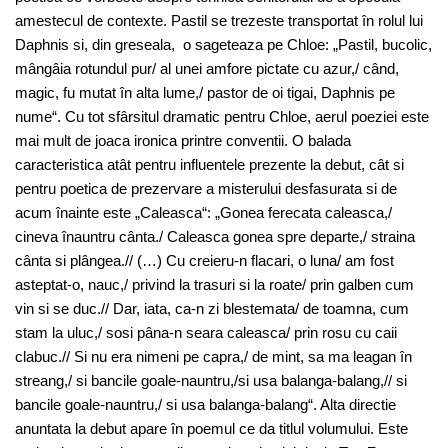
amestecul de contexte. Pastil se trezeste transportat în rolul lui
Daphnis si, din greseala, o sageteaza pe Chloe: „Pastil, bucolic,
mângâia rotundul pur/ al unei amfore pictate cu azur,/ când,
magic, fu mutat în alta lume,/ pastor de oi tigai, Daphnis pe
nume“. Cu tot sfârsitul dramatic pentru Chloe, aerul poeziei este
mai mult de joaca ironica printre conventii. O balada
caracteristica atât pentru influentele prezente la debut, cât si
pentru poetica de prezervare a misterului desfasurata si de
acum înainte este „Caleasca“: „Gonea ferecata caleasca,/
cineva înauntru cânta./ Caleasca gonea spre departe,/ straina
cânta si plângea.// (…) Cu creieru-n flacari, o luna/ am fost
asteptat-o, nauc,/ privind la trasuri si la roate/ prin galben cum
vin si se duc.// Dar, iata, ca-n zi blestemata/ de toamna, cum
stam la uluc,/ sosi pâna-n seara caleasca/ prin rosu cu caii
clabuc.// Si nu era nimeni pe capra,/ de mint, sa ma leagan în
streang,/ si bancile goale-nauntru,/si usa balanga-balang,// si
bancile goale-nauntru,/ si usa balanga-balang“. Alta directie
anuntata la debut apare în poemul ce da titlul volumului. Este