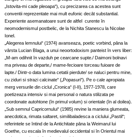
„Istovita-mi cade pleoapa“), cu precizarea ca acestea sunt
conventii reprezentate mai mult eufonic decât substantial.
Experiente asemanatoare sunt de altfel curente în
neomodernismul postbelic, de la Nichita Stanescu la Nicolae
Ionel.
„Alegerea lemnului“ (1974) avanseaza, poetic vorbind, pâna la
vârsta Lucian Blaga, a unui neoortodoxism panteist în vers liber:
„M-am odihnit în vazduh pe cearcane supte./ Daimoni bolnavi
ma priveau de departe,/ mame-fecioare torceau fuioare de
lapte./ Dintr-o data lumina cetatii pierdute/ se naluci pentru mine,
cu ziduri si strazi calcinate“ („Popasuri“). Pe o cale apropiata
merg versurile din ciclul „Cronica“ (I-II), 1977-1978, care
poetizeaza intensiv si mai personal o natura stilizata pe
coordonate autohtone (în primul volum) si orientale (în al doilea).
„Sub semnul Capricornului“ (1985) revine la maniera glumeata,
anecdotica, rimata saltaret, similibaladesca a ciclului „Pastil“;
referintele se întind de la Antichitate pâna la Weimarul lui
Goethe, cu escala în medievalul occidental si în Orientul mai