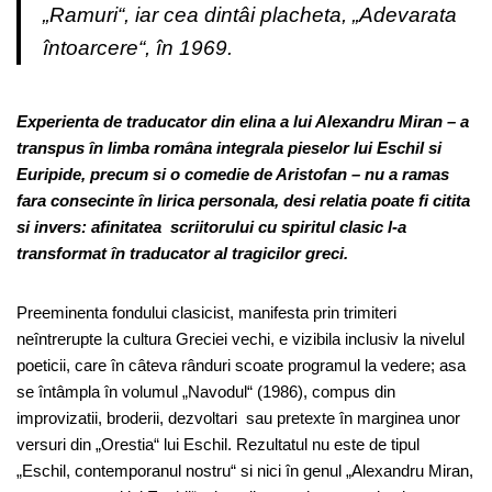
„Ramuri“, iar cea dintâi placheta, „Adevarata
întoarcere“, în 1969.
Experienta de traducator din elina a lui Alexandru Miran – a
transpus în limba româna integrala pieselor lui Eschil si
Euripide, precum si o comedie de Aristofan – nu a ramas
fara consecinte în lirica personala, desi relatia poate fi citita
si invers: afinitatea scriitorului cu spiritul clasic l-a
transformat în traducator al tragicilor greci.
Preeminenta fondului clasicist, manifesta prin trimiteri
neîntrerupte la cultura Greciei vechi, e vizibila inclusiv la nivelul
poeticii, care în câteva rânduri scoate programul la vedere; asa
se întâmpla în volumul „Navodul“ (1986), compus din
improvizatii, broderii, dezvoltari sau pretexte în marginea unor
versuri din „Orestia“ lui Eschil. Rezultatul nu este de tipul
„Eschil, contemporanul nostru“ si nici în genul „Alexandru Miran,