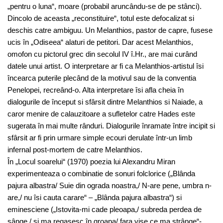
„pentru o luna“, moare (probabil aruncându-se de pe stânci).
Dincolo de aceasta „reconstituire“, totul este defocalizat si
deschis catre ambiguu. Un Melanthios, pastor de capre, fusese
ucis în „Odiseea“ alaturi de petitori. Dar acest Melanthios,
omofon cu pictorul grec din secolul IV î.Hr., are mai curând
datele unui artist. O interpretare ar fi ca Melanthios-artistul îsi
încearca puterile plecând de la motivul sau de la conventia
Penelopei, recreând-o. Alta interpretare îsi afla cheia în
dialogurile de început si sfârsit dintre Melanthios si Naiade, a
caror menire de calauzitoare a sufletelor catre Hades este
sugerata în mai multe rânduri. Dialogurile înramate între incipit si
sfârsit ar fi prin urmare simple ecouri derulate într-un limb
infernal post-mortem de catre Melanthios.
În „Locul soarelui“ (1970) poezia lui Alexandru Miran
experimenteaza o combinatie de sonuri folclorice („Blânda
pajura albastra/ Suie din ograda noastra,/ N-are pene, umbra n-
are,/ nu îsi cauta carare“ – „Blânda pajura albastra“) si
eminesciene („Istovita-mi cade pleoapa,/ subreda perdea de
sânge,/ si ma regasesc în groapa/ fara vise ce ma strânge“-