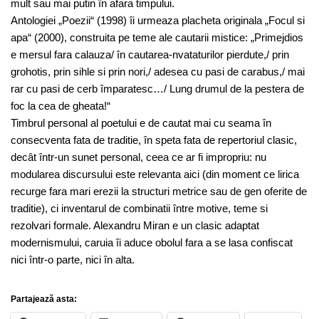
mult sau mai putin în afara timpului.
Antologiei „Poezii“ (1998) îi urmeaza placheta originala „Focul si
apa“ (2000), construita pe teme ale cautarii mistice: „Primejdios
e mersul fara calauza/ în cautarea-nvataturilor pierdute,/ prin
grohotis, prin sihle si prin nori,/ adesea cu pasi de carabus,/ mai
rar cu pasi de cerb împaratesc…/ Lung drumul de la pestera de
foc la cea de gheata!“
Timbrul personal al poetului e de cautat mai cu seama în
consecventa fata de traditie, în speta fata de repertoriul clasic,
decât într-un sunet personal, ceea ce ar fi impropriu: nu
modularea discursului este relevanta aici (din moment ce lirica
recurge fara mari erezii la structuri metrice sau de gen oferite de
traditie), ci inventarul de combinatii între motive, teme si
rezolvari formale. Alexandru Miran e un clasic adaptat
modernismului, caruia îi aduce obolul fara a se lasa confiscat
nici într-o parte, nici în alta.
Partajează asta: