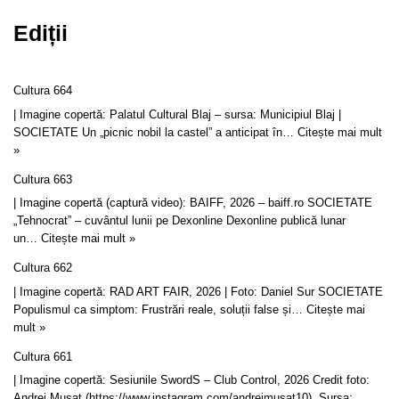
Ediții
Cultura 664
| Imagine copertă: Palatul Cultural Blaj – sursa: Municipiul Blaj |
SOCIETATE Un „picnic nobil la castel” a anticipat în…
Citește mai mult
»
Cultura 663
| Imagine copertă (captură video): BAIFF, 2026 – baiff.ro SOCIETATE
„Tehnocrat” – cuvântul lunii pe Dexonline Dexonline publică lunar
un…
Citește mai mult »
Cultura 662
| Imagine copertă: RAD ART FAIR, 2026 | Foto: Daniel Sur SOCIETATE
Populismul ca simptom: Frustrări reale, soluții false și…
Citește mai
mult »
Cultura 661
| Imagine copertă: Sesiunile SwordS – Club Control, 2026 Credit foto:
Andrei Mușat (https://www.instagram.com/andreimusat10), Sursa: