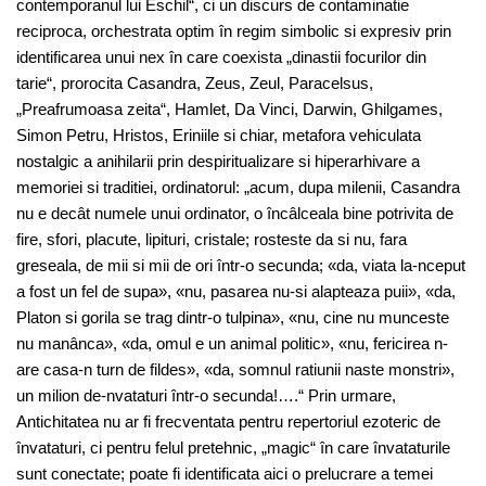
contemporanul lui Eschil“, ci un discurs de contaminatie
reciproca, orchestrata optim în regim simbolic si expresiv prin
identificarea unui nex în care coexista „dinastii focurilor din
tarie“, prorocita Casandra, Zeus, Zeul, Paracelsus,
„Preafrumoasa zeita“, Hamlet, Da Vinci, Darwin, Ghilgames,
Simon Petru, Hristos, Eriniile si chiar, metafora vehiculata
nostalgic a anihilarii prin despiritualizare si hiperarhivare a
memoriei si traditiei, ordinatorul: „acum, dupa milenii, Casandra
nu e decât numele unui ordinator, o încâlceala bine potrivita de
fire, sfori, placute, lipituri, cristale; rosteste da si nu, fara
greseala, de mii si mii de ori într-o secunda; «da, viata la-nceput
a fost un fel de supa», «nu, pasarea nu-si alapteaza puii», «da,
Platon si gorila se trag dintr-o tulpina», «nu, cine nu munceste
nu manânca», «da, omul e un animal politic», «nu, fericirea n-
are casa-n turn de fildes», «da, somnul ratiunii naste monstri»,
un milion de-nvataturi într-o secunda!….“ Prin urmare,
Antichitatea nu ar fi frecventata pentru repertoriul ezoteric de
învataturi, ci pentru felul pretehnic, „magic“ în care învataturile
sunt conectate; poate fi identificata aici o prelucrare a temei