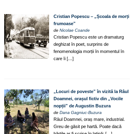
Cristian Popescu – „Școala de morți
frumoase”
de
Nicolae Coande
Cristian Popescu este un dramaturg
deghizat în poet, surprins de
fenomenologia morții în momentul în
care îi […]
„Locuri de poveste” în vizită la Râul
Doamnei, orașul fictiv din „Vocile
nopții” de Augustin Buzura
de
Dana Gagniuc-Buzura
Râul Doamnei, oraș mare, industrial.
Greu de găsit pe hartă. Poate dacă
hărțile ar fi scrise în latină: […]