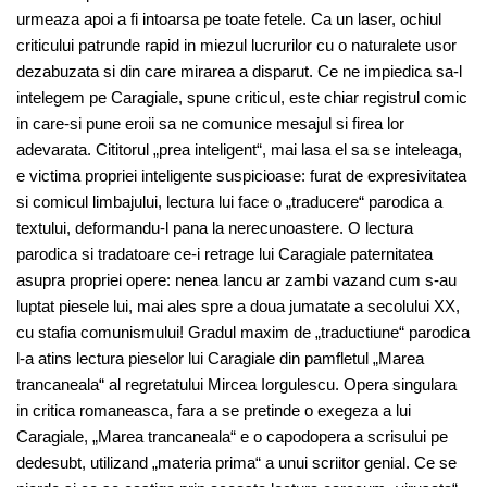
urmeaza apoi a fi intoarsa pe toate fetele. Ca un laser, ochiul
criticului patrunde rapid in miezul lucrurilor cu o naturalete usor
dezabuzata si din care mirarea a disparut. Ce ne impiedica sa-l
intelegem pe Caragiale, spune criticul, este chiar registrul comic
in care-si pune eroii sa ne comunice mesajul si firea lor
adevarata. Cititorul „prea inteligent“, mai lasa el sa se inteleaga,
e victima propriei inteligente suspicioase: furat de expresivitatea
si comicul limbajului, lectura lui face o „traducere“ parodica a
textului, deformandu-l pana la nerecunoastere. O lectura
parodica si tradatoare ce-i retrage lui Caragiale paternitatea
asupra propriei opere: nenea Iancu ar zambi vazand cum s-au
luptat piesele lui, mai ales spre a doua jumatate a secolului XX,
cu stafia comunismului! Gradul maxim de „traductiune“ parodica
l-a atins lectura pieselor lui Caragiale din pamfletul „Marea
trancaneala“ al regretatului Mircea Iorgulescu. Opera singulara
in critica romaneasca, fara a se pretinde o exegeza a lui
Caragiale, „Marea trancaneala“ e o capodopera a scrisului pe
dedesubt, utilizand „materia prima“ a unui scriitor genial. Ce se