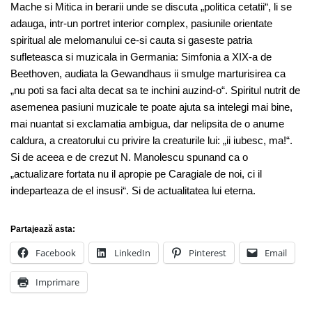
Mache si Mitica in berarii unde se discuta „politica cetatii“, li se
adauga, intr-un portret interior complex, pasiunile orientate
spiritual ale melomanului ce-si cauta si gaseste patria
sufleteasca si muzicala in Germania: Simfonia a XIX-a de
Beethoven, audiata la Gewandhaus ii smulge marturisirea ca
„nu poti sa faci alta decat sa te inchini auzind-o“. Spiritul nutrit de
asemenea pasiuni muzicale te poate ajuta sa intelegi mai bine,
mai nuantat si exclamatia ambigua, dar nelipsita de o anume
caldura, a creatorului cu privire la creaturile lui: „ii iubesc, ma!“.
Si de aceea e de crezut N. Manolescu spunand ca o
„actualizare fortata nu il apropie pe Caragiale de noi, ci il
indeparteaza de el insusi“. Si de actualitatea lui eterna.
Partajează asta:
Facebook
LinkedIn
Pinterest
Email
Imprimare