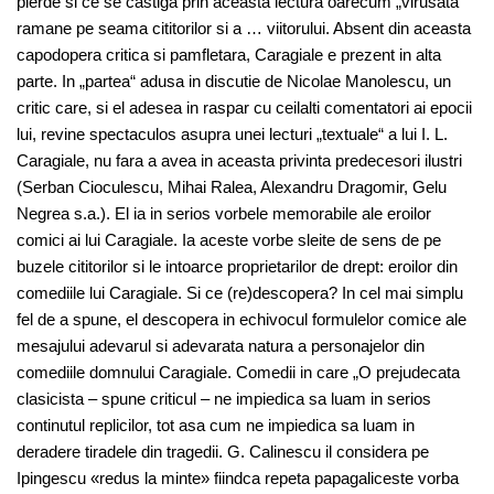
pierde si ce se castiga prin aceasta lectura oarecum „virusata“
ramane pe seama cititorilor si a … viitorului. Absent din aceasta
capodopera critica si pamfletara, Caragiale e prezent in alta
parte. In „partea“ adusa in discutie de Nicolae Manolescu, un
critic care, si el adesea in raspar cu ceilalti comentatori ai epocii
lui, revine spectaculos asupra unei lecturi „textuale“ a lui I. L.
Caragiale, nu fara a avea in aceasta privinta predecesori ilustri
(Serban Cioculescu, Mihai Ralea, Alexandru Dragomir, Gelu
Negrea s.a.). El ia in serios vorbele memorabile ale eroilor
comici ai lui Caragiale. Ia aceste vorbe sleite de sens de pe
buzele cititorilor si le intoarce proprietarilor de drept: eroilor din
comediile lui Caragiale. Si ce (re)descopera? In cel mai simplu
fel de a spune, el descopera in echivocul formulelor comice ale
mesajului adevarul si adevarata natura a personajelor din
comediile domnului Caragiale. Comedii in care „O prejudecata
clasicista – spune criticul – ne impiedica sa luam in serios
continutul replicilor, tot asa cum ne impiedica sa luam in
deradere tiradele din tragedii. G. Calinescu il considera pe
Ipingescu «redus la minte» fiindca repeta papagaliceste vorba