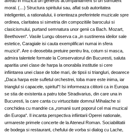
aveau in muzica un generos acompaniament si un stimulent
moral. (…) Structura spiritului sau, aflat sub autoritatea
inteligentei, a rationalului, ii orienteaza preferintele muzicale spre
ordinea, claritatea si simetria din compozitiile barocului si
clasicismului, purtand semnatura unor genii ca Bach. Mozart,
Beethoven“. Vasile Lungu observa ca „in sustinerea ideilor sale
estetice, Caragiale isi cauta exemplificari numai in sfera
muzicii“. Are o deosebita pretuire pentru lira, coturn si masca,
admira talentele formate la Conservatorul din Bucuresti, saluta
aparitia unei clase de harpa la onorabila institutie si cere
infiintarea unei clase de tobe mari, de tipsii si triangluri, deoarece
„Daca harpa este sufletul orchestrei, toba mare este inima, iar
trianglul si capacele, spiritul“! Isi informeaza cititorii ca in Europa
se stia de existenta a patru tobe Stradivarius, din care una in
Bucuresti, la care canta cu virtuozitate domnul Mihalache si
conchidea cu mandrie ca „romanii sunt poporul cel mai muzical
din Europa“. Il incanta perspectiva infiintarii Operei nationale,
urmareste primele concerte de la Ateneul Roman. Sociabilitatii
de bodega si restaurant, chefului de vorba si dialog cu Lache,