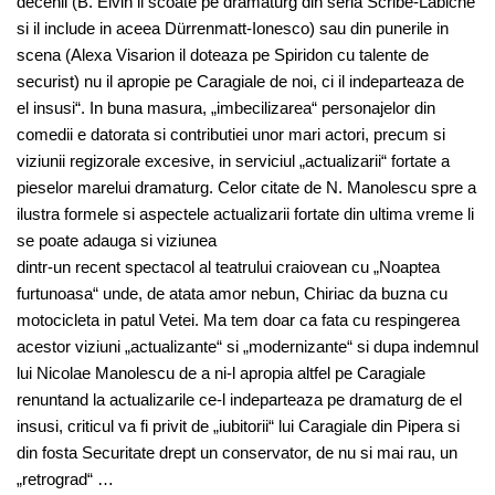
decenii (B. Elvin il scoate pe dramaturg din seria Scribe-Labiche
si il include in aceea Dürrenmatt-Ionesco) sau din punerile in
scena (Alexa Visarion il doteaza pe Spiridon cu talente de
securist) nu il apropie pe Caragiale de noi, ci il indeparteaza de
el insusi“. In buna masura, „imbecilizarea“ personajelor din
comedii e datorata si contributiei unor mari actori, precum si
viziunii regizorale excesive, in serviciul „actualizarii“ fortate a
pieselor marelui dramaturg. Celor citate de N. Manolescu spre a
ilustra formele si aspectele actualizarii fortate din ultima vreme li
se poate adauga si viziunea
dintr-un recent spectacol al teatrului craiovean cu „Noaptea
furtunoasa“ unde, de atata amor nebun, Chiriac da buzna cu
motocicleta in patul Vetei. Ma tem doar ca fata cu respingerea
acestor viziuni „actualizante“ si „modernizante“ si dupa indemnul
lui Nicolae Manolescu de a ni-l apropia altfel pe Caragiale
renuntand la actualizarile ce-l indeparteaza pe dramaturg de el
insusi, criticul va fi privit de „iubitorii“ lui Caragiale din Pipera si
din fosta Securitate drept un conservator, de nu si mai rau, un
„retrograd“ …