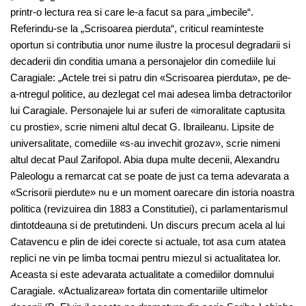
printr-o lectura rea si care le-a facut sa para „imbecile“.
Referindu-se la „Scrisoarea pierduta“, criticul reaminteste
oportun si contributia unor nume ilustre la procesul degradarii si
decaderii din conditia umana a personajelor din comediile lui
Caragiale: „Actele trei si patru din «Scrisoarea pierduta», pe de-
a-ntregul politice, au dezlegat cel mai adesea limba detractorilor
lui Caragiale. Personajele lui ar suferi de «imoralitate captusita
cu prostie», scrie nimeni altul decat G. Ibraileanu. Lipsite de
universalitate, comediile «s-au invechit grozav», scrie nimeni
altul decat Paul Zarifopol. Abia dupa multe decenii, Alexandru
Paleologu a remarcat cat se poate de just ca tema adevarata a
«Scrisorii pierdute» nu e un moment oarecare din istoria noastra
politica (revizuirea din 1883 a Constitutiei), ci parlamentarismul
dintotdeauna si de pretutindeni. Un discurs precum acela al lui
Catavencu e plin de idei corecte si actuale, tot asa cum atatea
replici ne vin pe limba tocmai pentru miezul si actualitatea lor.
Aceasta si este adevarata actualitate a comediilor domnului
Caragiale. «Actualizarea» fortata din comentariile ultimelor