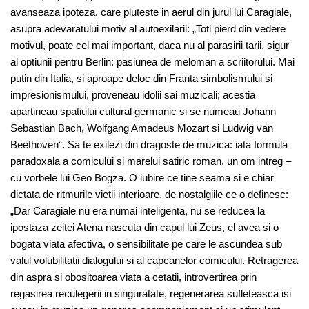
avanseaza ipoteza, care pluteste in aerul din jurul lui Caragiale,
asupra adevaratului motiv al autoexilarii: „Toti pierd din vedere
motivul, poate cel mai important, daca nu al parasirii tarii, sigur
al optiunii pentru Berlin: pasiunea de meloman a scriitorului. Mai
putin din Italia, si aproape deloc din Franta simbolismului si
impresionismului, proveneau idolii sai muzicali; acestia
apartineau spatiului cultural germanic si se numeau Johann
Sebastian Bach, Wolfgang Amadeus Mozart si Ludwig van
Beethoven“. Sa te exilezi din dragoste de muzica: iata formula
paradoxala a comicului si marelui satiric roman, un om intreg –
cu vorbele lui Geo Bogza. O iubire ce tine seama si e chiar
dictata de ritmurile vietii interioare, de nostalgiile ce o definesc:
„Dar Caragiale nu era numai inteligenta, nu se reducea la
ipostaza zeitei Atena nascuta din capul lui Zeus, el avea si o
bogata viata afectiva, o sensibilitate pe care le ascundea sub
valul volubilitatii dialogului si al capcanelor comicului. Retragerea
din aspra si obositoarea viata a cetatii, introvertirea prin
regasirea reculegerii in singuratate, regenerarea sufleteasca isi