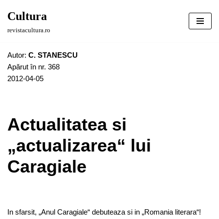
Cultura
Sari
revistacultura.ro
la
conținut
Autor:
C. STANESCU
Apărut în nr. 368
2012-04-05
Actualitatea si
„actualizarea“ lui
Caragiale
In sfarsit, „Anul Caragiale“ debuteaza si in „Romania literara“!