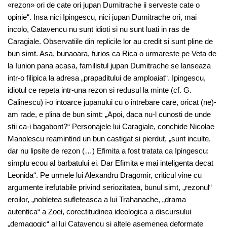
«rezon» ori de cate ori jupan Dumitrache ii serveste cate o
opinie“. Insa nici Ipingescu, nici jupan Dumitrache ori, mai
incolo, Catavencu nu sunt idioti si nu sunt luati in ras de
Caragiale. Observatiile din replicile lor au credit si sunt pline de
bun simt. Asa, bunaoara, furios ca Rica o urmareste pe Veta de
la Iunion pana acasa, familistul jupan Dumitrache se lanseaza
intr-o filipica la adresa „prapaditului de amploaiat“. Ipingescu,
idiotul ce repeta intr-una rezon si redusul la minte (cf. G.
Calinescu) i-o intoarce jupanului cu o intrebare care, oricat (ne)-
am rade, e plina de bun simt: „Apoi, daca nu-l cunosti de unde
stii ca-i bagabont?“ Personajele lui Caragiale, conchide Nicolae
Manolescu reamintind un bun castigat si pierdut, „sunt inculte,
dar nu lipsite de rezon (…) Efimita a fost tratata ca Ipingescu:
simplu ecou al barbatului ei. Dar Efimita e mai inteligenta decat
Leonida“. Pe urmele lui Alexandru Dragomir, criticul vine cu
argumente irefutabile privind seriozitatea, bunul simt, „rezonul“
eroilor, „nobletea sufleteasca a lui Trahanache, „drama
autentica“ a Zoei, corectitudinea ideologica a discursului
„demagogic“ al lui Catavencu si altele asemenea deformate