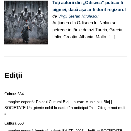
Toți actorii din „Odiseea” puteau fi
pigmei, dacă așa ar fi dorit regizorul
de
Virgil Ștefan Nițulescu
Acțiunea din Odiseea lui Nolan se
petrece în țările de azi Turcia, Grecia,
Italia, Croația, Albania, Malta, […]
Ediții
Cultura 664
| Imagine copertă: Palatul Cultural Blaj – sursa: Municipiul Blaj |
SOCIETATE Un „picnic nobil la castel” a anticipat în…
Citește mai mult
»
Cultura 663
| Imagine copertă (captură video): BAIFF, 2026 – baiff.ro SOCIETATE