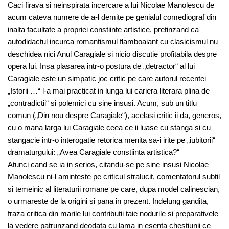
Caci firava si neinspirata incercare a lui Nicolae Manolescu de
acum cateva numere de a-l demite pe genialul comediograf din
inalta facultate a propriei constiinte artistice, pretinzand ca
autodidactul incurca romantismul flamboaiant cu clasicismul nu
deschidea nici Anul Caragiale si nicio discutie profitabila despre
opera lui. Insa plasarea intr-o postura de „detractor“ al lui
Caragiale este un simpatic joc critic pe care autorul recentei
„Istorii …“ l-a mai practicat in lunga lui cariera literara plina de
„contradictii“ si polemici cu sine insusi. Acum, sub un titlu
comun („Din nou despre Caragiale“), acelasi critic ii da, generos,
cu o mana larga lui Caragiale ceea ce ii luase cu stanga si cu
stangacie intr-o interogatie retorica menita sa-i irite pe „iubitorii“
dramaturgului: „Avea Caragiale constiinta artistica?“
Atunci cand se ia in serios, citandu-se pe sine insusi Nicolae
Manolescu ni-l aminteste pe criticul stralucit, comentatorul subtil
si temeinic al literaturii romane pe care, dupa model calinescian,
o urmareste de la origini si pana in prezent. Indelung gandita,
fraza critica din marile lui contributii taie nodurile si preparativele
la vedere patrunzand deodata cu lama in esenta chestiunii ce