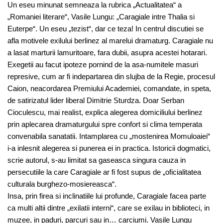
Un eseu minunat semneaza la rubrica „Actualitatea“ a
„Romaniei literare“, Vasile Lungu: „Caragiale intre Thalia si
Euterpe“. Un eseu „tezist“, dar ce teza! In centrul discutiei se
afla motivele exilului berlinez al marelui dramaturg. Caragiale nu
a lasat marturii lamuritoare, fara dubii, asupra acestei hotarari.
Exegetii au facut ipoteze pornind de la asa-numitele masuri
represive, cum ar fi indepartarea din slujba de la Regie, procesul
Caion, neacordarea Premiului Academiei, comandate, in speta,
de satirizatul lider liberal Dimitrie Sturdza. Doar Serban
Cioculescu, mai realist, explica alegerea domiciliului berlinez
prin aplecarea dramaturgului spre confort si clima temperata
convenabila sanatatii. Intamplarea cu „mostenirea Momuloaiei“
i-a inlesnit alegerea si punerea ei in practica. Istoricii dogmatici,
scrie autorul, s-au limitat sa gaseasca singura cauza in
persecutiile la care Caragiale ar fi fost supus de „oficialitatea
culturala burghezo-mosiereasca“.
Insa, prin firea si inclinatiile lui profunde, Caragiale facea parte
ca multi altii dintre „exilatii interni“, care se exilau in biblioteci, in
muzee, in paduri, parcuri sau in… carciumi. Vasile Lungu