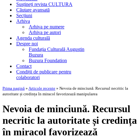
Susțineți revista CULTURA
Căutare avansată
Secțiuni
Arhiva
Arhiva pe numere
Arhiva pe autori
Agenda culturală
Despre noi
Fundația Culturală Augustin
Buzura
Buzura Foundation
Contact
Condiții de publicare pentru
colaboratori
Prima pagină
»
Articole recente
»
Nevoia de minciună. Recursul necritic la
autoritate și credința în miracol favorizează manipularea
Nevoia de minciună. Recursul
necritic la autoritate și credința
în miracol favorizează