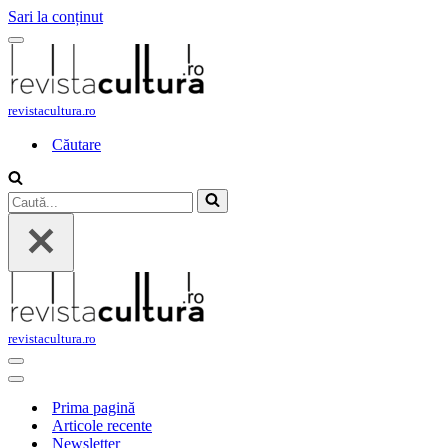
Sari la conținut
Meniu
de
navigare
revistacultura.ro
Căutare
Caută...
revistacultura.ro
Meniu
de
Meniu
navigare
de
Prima pagină
navigare
Articole recente
Newsletter