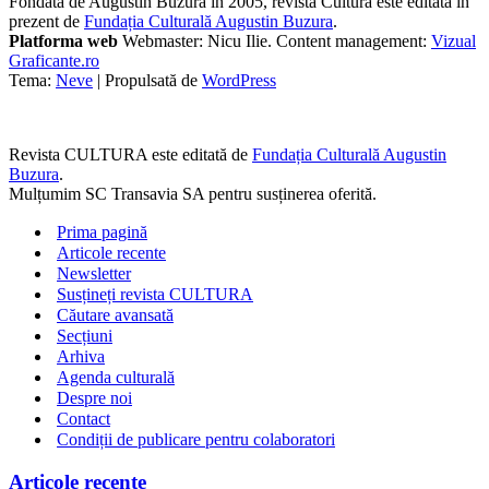
Fondată de Augustin Buzura în 2005, revista Cultura este editată în
prezent de
Fundația Culturală Augustin Buzura
.
Platforma web
Webmaster: Nicu Ilie. Content management:
Vizual
Graficante.ro
Tema:
Neve
| Propulsată de
WordPress
Revista CULTURA este editată de
Fundația Culturală Augustin
Buzura
.
Mulțumim SC Transavia SA pentru susținerea oferită.
Prima pagină
Articole recente
Newsletter
Susțineți revista CULTURA
Căutare avansată
Secțiuni
Arhiva
Agenda culturală
Despre noi
Contact
Condiții de publicare pentru colaboratori
Articole recente