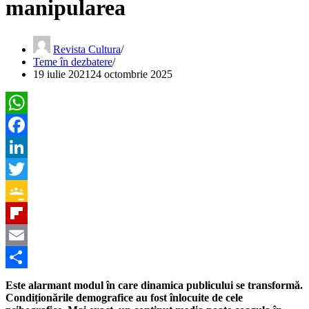
manipularea
Revista Cultura
Teme în dezbatere
19 iulie 2021
24 octombrie 2025
WhatsApp
Facebook
LinkedIn
Twitter
Google
Classroom
Flipboard
Email
Partajează
Este alarmant modul în care dinamica publicului se transformă.
Condiționările demografice au fost înlocuite de cele