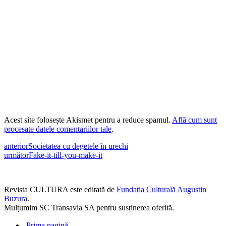
Acest site folosește Akismet pentru a reduce spamul.
Află cum sunt
procesate datele comentariilor tale
.
anterior
Societatea cu degetele în urechi
următor
Fake-it-till-you-make-it
Revista CULTURA este editată de
Fundația Culturală Augustin
Buzura
.
Mulțumim SC Transavia SA pentru susținerea oferită.
Prima pagină