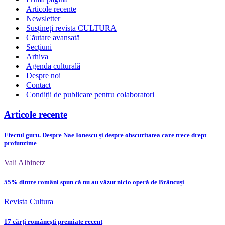
Articole recente
Newsletter
Susțineți revista CULTURA
Căutare avansată
Secțiuni
Arhiva
Agenda culturală
Despre noi
Contact
Condiții de publicare pentru colaboratori
Articole recente
Efectul guru. Despre Nae Ionescu și despre obscuritatea care trece drept
profunzime
Vali Albinetz
55% dintre români spun că nu au văzut nicio operă de Brâncuși
Revista Cultura
17 cărți românești premiate recent