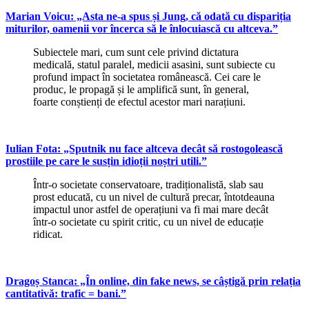
Marian Voicu: „Asta ne-a spus și Jung, că odată cu dispariția
miturilor, oamenii vor încerca să le înlocuiască cu altceva.”
Subiectele mari, cum sunt cele privind dictatura
medicală, statul paralel, medicii asasini, sunt subiecte cu
profund impact în societatea românească. Cei care le
produc, le propagă și le amplifică sunt, în general,
foarte conștienți de efectul acestor mari narațiuni.
Iulian Fota: „Sputnik nu face altceva decât să rostogolească
prostiile pe care le susțin idioții noștri utili.”
Într-o societate conservatoare, tradiționalistă, slab sau
prost educată, cu un nivel de cultură precar, întotdeauna
impactul unor astfel de operațiuni va fi mai mare decât
într-o societate cu spirit critic, cu un nivel de educație
ridicat.
Dragoș Stanca: „În online, din fake news, se câștigă prin relația
cantitativă: trafic = bani.”