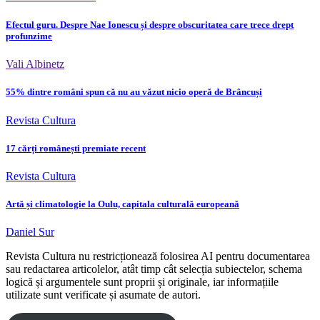
Efectul guru. Despre Nae Ionescu și despre obscuritatea care trece drept
profunzime
Vali Albinetz
55% dintre români spun că nu au văzut nicio operă de Brâncuși
Revista Cultura
17 cărți românești premiate recent
Revista Cultura
Artă și climatologie la Oulu, capitala culturală europeană
Daniel Sur
Revista Cultura nu restricționează folosirea AI pentru documentarea
sau redactarea articolelor, atât timp cât selecția subiectelor, schema
logică și argumentele sunt proprii și originale, iar informațiile
utilizate sunt verificate și asumate de autori.