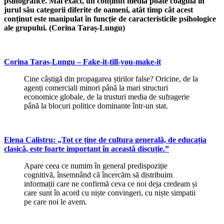
psihografice. Mai exact, un conținut media poate coagula în
jurul său categorii diferite de oameni, atât timp cât acest
conținut este manipulat în funcție de caracteristicile psihologice
ale grupului. (Corina Taraș-Lungu)
Corina Taraș-Lungu – Fake-it-till-you-make-it
Cine câștigă din propagarea știrilor false? Oricine, de la
agenți comerciali minori până la mari structuri
economice globale, de la trusturi media de sufragerie
până la blocuri politice dominante într-un stat.
Elena Calistru: „Tot ce ține de cultura generală, de educația
clasică, este foarte important în această discuție.”
Apare ceea ce numim în general predispoziție
cognitivă, însemnând că încercăm să distribuim
informații care ne confirmă ceva ce noi deja credeam și
care sunt în acord cu niște convingeri, cu niște simpatii
pe care noi le avem.