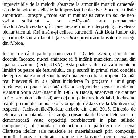
imprevizibile de la melodii abstracte la armoniile muzicii camerale,
sau de la solo-uri delicate la improvizații colective. Spectrul stilistic
amplificat – dinspre „imobilismul” minimalist către un soi de neo-
swing sofisticat – se desfășoară prin permanente
învăluiri/eschive/aluzii, în care fiecare dintre interpreți își revelează
plenar talentul, fără însă a-și eclipsa partenerii. Atât Bota Junior, cât
și părintele său au făcut față
con brio
provocării lansate de colegii
din Albion.
În anii de când particip consecvent la Galele
Kamo
, cam de un
deceniu încoace, nu-mi amintesc să fi întâlnit muzicieni invitați din
„patria jazzului” (recte, USA). Asta poate și din cauza inerentelor
limitări bugetare ale festivalului, ce-și asumă în primul rând condiția
de reprezentare a unei zone transfrontaliere central-europene. Cu atât
mai binevenită mi s-a părut includerea în program a unui grup
românesc, ce poate face față oricând exigențelor scenei americane.
Pianistul Sorin Zlat (născut în 1985 la Bacău, absolvent de clarinet
la Conservatorul din Iași) are deja un palmares invidiabil, incluzând
marile premii ale faimoaselor Competiții de Jazz de la Montreux și,
respectiv, Jacksonville-Florida, ambele din anul 2015. Dincolo de
tehnica sa imbatabilă – în tradiția consacrată de Oscar Peterson – el
demonstrează vaste capacități combinatorii în plan stilistic,
componistic, al stimulării interacțiunii cu partenerii de scenă.
Claritatea ideilor sale muzicale se materializează prin compoziții
proprii riguros structurate, „rampe de lansare” pentru epatante