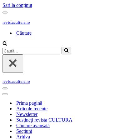
Sari la conținut
Meniu
de
revistacultura.ro
navigare
Căutare
Caută...
revistacultura.ro
Meniu
de
Meniu
navigare
de
Prima pagină
navigare
Articole recente
Newsletter
Susțineți revista CULTURA
Căutare avansată
Secțiuni
Arhiva