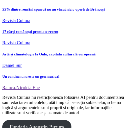
55% dintre români spun că nu au văzut nicio operă de Brâncuși
Revista Cultura
17 cărți românești premiate recent
Revista Cultura
Artă și climatologie la Oulu, capitala culturală europeană
Daniel Sur
Un continent nu este un gen muzical
Raluca-Nicoleta Ene
Revista Cultura nu restricționează folosirea AI pentru documentarea
sau redactarea articolelor, atât timp cât selecția subiectelor, schema
logică și argumentele sunt proprii și originale, iar informațiile
utilizate sunt verificate și asumate de autori.
Fundația Augustin Buzura