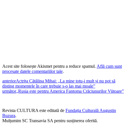
Acest site folosește Akismet pentru a reduce spamul.
Află cum sunt
procesate datele comentariilor tale
.
anterior
Actrița Cătălina Mihai: „La mine totu-i mult și nu pot să
disting momentele în care trebuie s-o las mai moale”
următor
„Rusia este pentru America Fantoma Crăciunurilor Viitoare”
Revista CULTURA este editată de
Fundația Culturală Augustin
Buzura
.
Mulțumim SC Transavia SA pentru susținerea oferită.