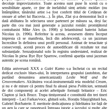
decolaje improvizatorice. Toate acestea sunt puse în scenă cu o
sensibilitate aparte, ce ține de inefabilul simț artistic moldav (nu
întâmplător, tânărului artist i-a fost conferit titlul de Cetățean de
onoare al urbei lui Bacovia…). În plus, Zlat și-a demonstrat încă o
dată abilitatea în selectarea unor parteneri pe măsura sa, deși fac
parte din cea mai jună generație a jazzului român: promițătorul
contrabasist Mike Alex (n. 1998) și briantisimul baterist Iulian
Nicolau (n. 1996). Referitor la acesta, avusesem dintru început
impresia că se manifesta, încă din adolescență, ca un jazzman
încrezător în definirea unui profil personal. Animat de tenacitate și
consecvență, acestă proces de autoedificare dă rezultate tot mai
substanțiale. Senzaționalul solo în registru understated, realizat de
Nicolau în piesa Bye Bye Sparrow, confirmă apariția unui jazzman
autentic pe scena română.
Ediția aniversară XXX a
Galei Kamo
s-a încheiat cu un recital
dedicat exclusiv blues-ului, în interpretarea grupului (autohton, dar
purtând denumirea americanizată)
Leslie Wolf and the
Groovemakers
. Alcătuirea vocal-instrumentală reia modelul
Cream
,
și nu e de mirare că pentru final fu aleasă piesa
Politician
, semnată
de doi componenți ai acelei arhetipale formații britanice – Eric
Clapton și Jack Bruce. Trupa timișoreană e constituită din trei tineri
interpreți – Laci Farkas/voce, ghitară solo, Horațiu Silași/ghitară bas,
Gabriel Bot/baterie. E meritorie dedicațiunea și fidelitatea lor față de
un gen la care se raportează întreaga istorie a jazzului și multe alte