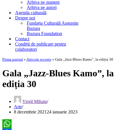
Arhiva pe numere
Arhiva pe autori
Agenda culturală
Despre noi
Fundația Culturală Augustin
Buzura
Buzura Foundation
Contact
Condiții de publicare pentru
colaboratori
Prima pagină
»
Articole recente
»
Gala „Jazz-Blues Kamo”, la ediția 30
Gala „Jazz-Blues Kamo”, la
ediția 30
Virgil Mihaiu
Arte
8 decembrie 2021
24 ianuarie 2023