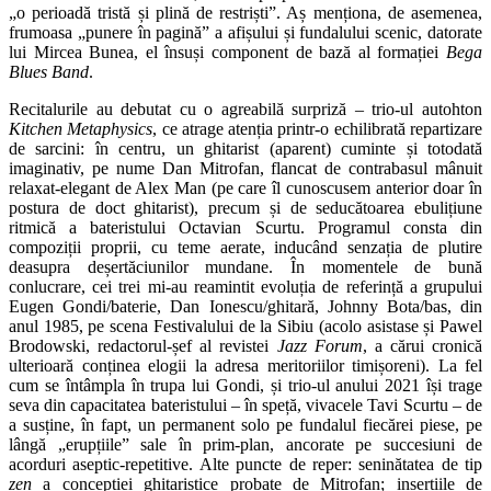
„o perioadă tristă și plină de restriști”. Aș menționa, de asemenea,
frumoasa „punere în pagină” a afișului și fundalului scenic, datorate
lui Mircea Bunea, el însuși component de bază al formației
Bega
Blues Band
.
Recitalurile au debutat cu o agreabilă surpriză – trio-ul autohton
Kitchen Metaphysics
, ce atrage atenția printr-o echilibrată repartizare
de sarcini: în centru, un ghitarist (aparent) cuminte și totodată
imaginativ, pe nume Dan Mitrofan, flancat de contrabasul mânuit
relaxat-elegant de Alex Man (pe care îl cunoscusem anterior doar în
postura de doct ghitarist), precum și de seducătoarea ebulițiune
ritmică a bateristului Octavian Scurtu. Programul consta din
compoziții proprii, cu teme aerate, inducând senzația de plutire
deasupra deșertăciunilor mundane. În momentele de bună
conlucrare, cei trei mi-au reamintit evoluția de referință a grupului
Eugen Gondi/baterie, Dan Ionescu/ghitară, Johnny Bota/bas, din
anul 1985, pe scena Festivalului de la Sibiu (acolo asistase și Pawel
Brodowski, redactorul-șef al revistei
Jazz Forum
, a cărui cronică
ulterioară conținea elogii la adresa meritoriilor timișoreni). La fel
cum se întâmpla în trupa lui Gondi, și trio-ul anului 2021 își trage
seva din capacitatea bateristului – în speță, vivacele Tavi Scurtu – de
a susține, în fapt, un permanent solo pe fundalul fiecărei piese, pe
lângă „erupțiile” sale în prim-plan, ancorate pe succesiuni de
acorduri aseptic-repetitive. Alte puncte de reper: seninătatea de tip
zen
a concepției ghitaristice probate de Mitrofan; inserțiile de