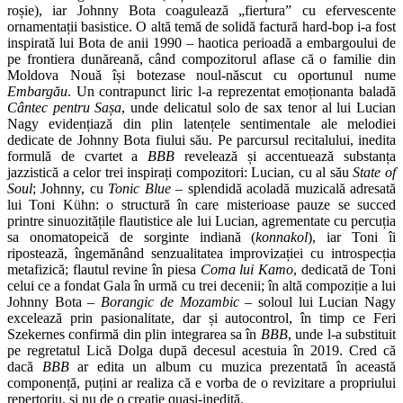
roșie), iar Johnny Bota coagulează „fiertura” cu efervescente
ornamentații basistice. O altă temă de solidă factură hard-bop i-a fost
inspirată lui Bota de anii 1990 – haotica perioadă a embargoului de
pe frontiera dunăreană, când compozitorul aflase că o familie din
Moldova Nouă își botezase noul-născut cu oportunul nume
Embargău
. Un contrapunct liric l-a reprezentat emoționanta baladă
Cântec pentru Sașa
, unde delicatul solo de sax tenor al lui Lucian
Nagy evidențiază din plin latențele sentimentale ale melodiei
dedicate de Johnny Bota fiului său. Pe parcursul recitalului, inedita
formulă de cvartet a
BBB
revelează și accentuează substanța
jazzistică a celor trei inspirați compozitori: Lucian, cu al său
State of
Soul
; Johnny, cu
Tonic Blue
– splendidă acoladă muzicală adresată
lui Toni K
ü
hn: o structură în care misterioase pauze se succed
printre sinuozitățile flautistice ale lui Lucian, agrementate cu percuția
sa onomatopeică de sorginte indiană (
konnakol
), iar Toni îi
ripostează, îngemănând senzualitatea improvizației cu introspecția
metafizică; flautul revine în piesa
Coma lui Kamo
, dedicată de Toni
celui ce a fondat Gala în urmă cu trei decenii; în altă compoziție a lui
Johnny Bota –
Borangic de Mozambic
– soloul lui Lucian Nagy
excelează prin pasionalitate, dar și autocontrol, în timp ce Feri
Szekernes confirmă din plin integrarea sa în
BBB
, unde l-a substituit
pe regretatul Lică Dolga după decesul acestuia în 2019. Cred că
dacă
BBB
ar edita un album cu muzica prezentată în această
componență, puțini ar realiza că e vorba de o revizitare a propriului
repertoriu, și nu de o creație quasi-inedită.