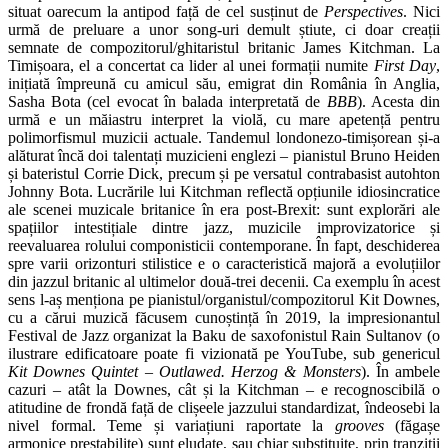
situat oarecum la antipod față de cel susținut de
Perspectives
. Nici
urmă de preluare a unor song-uri demult știute, ci doar creații
semnate de compozitorul/ghitaristul britanic James Kitchman. La
Timișoara, el a concertat ca lider al unei formații numite
First Day
,
inițiată împreună cu amicul său, emigrat din România în Anglia,
Sasha Bota (cel evocat în balada interpretată de
BBB
). Acesta din
urmă e un măiastru interpret la violă, cu mare apetență pentru
polimorfismul muzicii actuale. Tandemul londonezo-timișorean și-a
alăturat încă doi talentați muzicieni englezi – pianistul Bruno Heiden
și bateristul Corrie Dick, precum și pe versatul contrabasist autohton
Johnny Bota. Lucrările lui Kitchman reflectă opțiunile idiosincratice
ale scenei muzicale britanice în era post-Brexit: sunt explorări ale
spațiilor intestițiale dintre jazz, muzicile improvizatorice și
reevaluarea rolului componisticii contemporane. În fapt, deschiderea
spre varii orizonturi stilistice e o caracteristică majoră a evoluțiilor
din jazzul britanic al ultimelor două-trei decenii. Ca exemplu în acest
sens l-aș menționa pe pianistul/organistul/compozitorul Kit Downes,
cu a cărui muzică făcusem cunoștință în 2019, la impresionantul
Festival de Jazz organizat la Baku de saxofonistul Rain Sultanov (o
ilustrare edificatoare poate fi vizionată pe YouTube, sub genericul
Kit Downes Quintet – Outlawed. Herzog & Monsters
). În ambele
cazuri – atât la Downes, cât și la Kitchman – e recognoscibilă o
atitudine de frondă față de clișeele jazzului standardizat, îndeosebi la
nivel formal. Teme și variațiuni raportate la
grooves
(făgașe
armonice prestabilite) sunt eludate, sau chiar substituite, prin tranziții