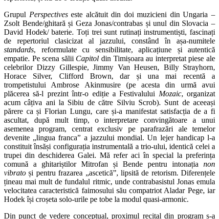
Grupul
Perspectives
este alcătuit din doi muzicieni din Ungaria –
Zsolt Bende/ghitară și Geza Jonas/contrabas și unul din Slovacia –
David Hodek/ baterie. Toți trei sunt rutinați instrumentiști, fascinați
de repertoriul clasicizat al jazzului, constând în așa-numitele
standards
, reformulate cu sensibilitate, aplicațiune și autentică
empatie. Pe scena sălii
Capitol
din Timișoara au interpretat piese ale
celebrilor Dizzy Gillespie, Jimmy Van Heusen, Billy Strayhorn,
Horace Silver, Clifford Brown, dar și una mai recentă a
trompetistului Ambrose Akinmusire (pe acesta din urmă avui
plăcerea să-l prezint într-o ediție a Festivalului
Mozaic
, organizat
acum câțiva ani la Sibiu de către Silviu Scrob). Sunt de aceeași
părere ca și Florian Lungu, care și-a manifestat satisfacția de a fi
ascultat, după mult timp, o interpretare convingătoare a unui
asemenea program, centrat exclusiv pe parafrazări ale temelor
devenite „lingua franca” a jazzului mondial. Un lejer handicap l-a
constituit însăși configurația instrumentală a trio-ului, identică celei a
trupei din deschiderea Galei. Mă refer aci în special la preferința
comună a ghitariștilor Mitrofan și Bende pentru intonația
non
vibrato
și pentru frazarea „ascetică”, lipsită de retorism. Diferențele
țineau mai mult de fundalul ritmic, unde contrabasistul Jonas emula
velocitatea caracteristică faimosului său compatriot Aladar Pege, iar
Hodek își croșeta solo-urile pe tobe la modul quasi-armonic.
Din punct de vedere conceptual, proximul recital din program s-a