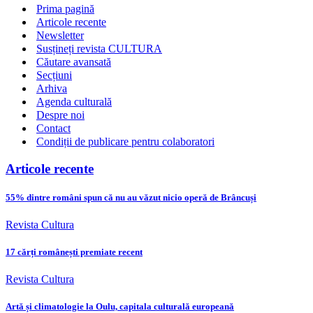
Prima pagină
Articole recente
Newsletter
Susțineți revista CULTURA
Căutare avansată
Secțiuni
Arhiva
Agenda culturală
Despre noi
Contact
Condiții de publicare pentru colaboratori
Articole recente
55% dintre români spun că nu au văzut nicio operă de Brâncuși
Revista Cultura
17 cărți românești premiate recent
Revista Cultura
Artă și climatologie la Oulu, capitala culturală europeană