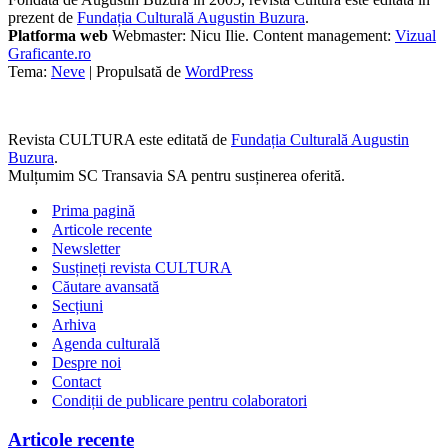
prezent de
Fundația Culturală Augustin Buzura
.
Platforma web
Webmaster: Nicu Ilie. Content management:
Vizual
Graficante.ro
Tema:
Neve
| Propulsată de
WordPress
Revista CULTURA este editată de
Fundația Culturală Augustin
Buzura
.
Mulțumim SC Transavia SA pentru susținerea oferită.
Prima pagină
Articole recente
Newsletter
Susțineți revista CULTURA
Căutare avansată
Secțiuni
Arhiva
Agenda culturală
Despre noi
Contact
Condiții de publicare pentru colaboratori
Articole recente