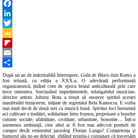
WhatsApp
Facebook
LinkedIn
Twitter
Google
Classroom
Flipboard
Email
Partajează
După un an de indezirabilă întrerupere,
Gala de Blues-Jazz Kamo
a
fost reluată, cu ediția a XXX-a. O adevărată performanță
organizatorică, ținând cont de epoca brutal anticulturală prin care
trece omenirea. Surclasând impedimentele, infatigabilul muzician-
director artistic Johnny Bota a reușit să onoreze spiritul acestei
manifestări timișorene, inițiate de regretatul Bela Kamocsa. E vorba
mai mult decât de două seri cu muzică bună.
Spiritus loci
înseamnă
aci cultivare a tradiției, solidaritate întru frumos, perpetuare a bunelor
cutume sociale, afabilitate, civilitate, urbanitate, bonomie… Într-o
asemenea ambianță, cine altul ar fi fost mai adecvat posturii de
comper decât eminentul jazzolog Florian Lungu? Competența și
humorul său ne-au delectat, sfidând propria-i constatare că traversăm