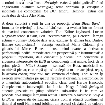
acorduri bossa nova într-o
Nostalgie estivală
(titlul „oficial” fiind
anglicizatul
Summer Nostalgia
); tema sprințară și variațiunile
inopinate ale compoziției
Ice DC
; timbrul „lemnos” extras din
contrabas de către Alex Man.
A doua surpriză a serii fu una de proporții.
Bega Blues Band
–
formația de referință a jazzului bănățean – a evoluat într-un format
de maximă concentrare valorică: Toni K
ü
hn/ keyboard, Lucian
Nagy/sax tenor și flaut, Feri Szekeres/baterie, plus creierul întregii
acțiuni – Johnny Bota/de data asta, exclusiv la ghitară bas. Dintr-o
limitare conjuncturală – absența vocalistei Maria Chioran și a
ghitaristului Mircea Bunea – sus-numitul cvartet a derivat o
performanță inedită: remodelarea din perspectivă pur instrumentală a
propriului repertoriu, deja cunoscut publicului din concertele și
albumele interpretate de
BBB
în componențe mai ample. Încă de la
prima piesă –
Mibu’s Stomp
–, semnată de Bota, muzicienii se
manifestă plenar, ca o trupă ajunsă la deplina maturitate (deși, repet,
în această configurație nu-i mai văzusem cântând). Toni K
ü
hn își
exercită inventivitatea pe spațiul restrâns al claviaturii electronice, cu
o intensitate autocontrolată evocând clasa unui Herbie Hancock.
Complementar, intervențiile lui Lucian Nagy îmbină
feeling
-ul
autentic jazzistic cu știința edificării solo-urilor, la fel cum va
proceda de-a lungul întregului recital. Urmează o savuroasă
Soup a
la Blues
, preparată de Lucian, căreia Toni îi adaugă condimentul
timbral al orgii Hammond (obținut din aceeași claviatură de culoare