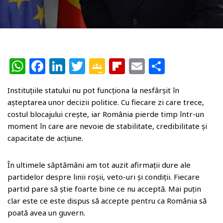
W
F
Li
T
G
Fl
E
P
h
a
n
w
o
ip
m
ar
Instituțiile statului nu pot funcționa la nesfârșit în
at
c
k
itt
o
b
ai
ta
așteptarea unor decizii politice. Cu fiecare zi care trece,
s
e
e
e
gl
o
l
je
costul blocajului crește, iar România pierde timp într-un
A
b
dI
r
e
ar
az
moment în care are nevoie de stabilitate, credibilitate și
capacitate de acțiune.
p
o
n
Cl
d
ă
p
o
a
În ultimele săptămâni am tot auzit afirmații dure ale
k
ss
partidelor despre linii roșii, veto-uri și condiții. Fiecare
r
partid pare să știe foarte bine ce nu acceptă. Mai puțin
clar este ce este dispus să accepte pentru ca România să
o
poată avea un guvern.