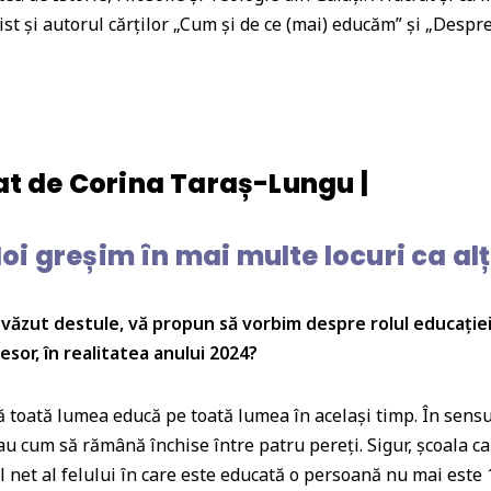
gl
o
l
je
cist și autorul cărților „Cum și de ce (mai) educăm” și „Despr
e
ar
az
Cl
d
ă
a
ss
zat de Corina Taraș-Lungu |
r
o
oi greșim în mai multe locuri ca alț
o
m
văzut destule, vă propun să vorbim despre rolul educației 
sor, în realitatea anului 2024?
 toată lumea educă pe toată lumea în același timp. În sensu
u cum să rămână închise între patru pereți. Sigur, școala ca 
l net al felului în care este educată o persoană nu mai este