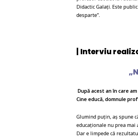
s
e
e
e
Didactic Galați. Este publi
A
b
dI
r
desparte”.
p
o
n
p
o
k
| Interviu reali
„N
După acest an în care am 
Cine educă, domnule profe
Glumind puțin, aș spune că
educaționale nu prea mai a
Dar e limpede că rezultatu