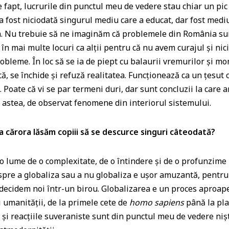
 fapt, lucrurile din punctul meu de vedere stau chiar un pic 
 fost niciodată singurul mediu care a educat, dar fost mediul
ta. Nu trebuie să ne imaginăm că problemele din România su
 în mai multe locuri ca alții pentru că nu avem curajul și nic
obleme. În loc să se ia de piept cu balaurii vremurilor și mo
, se închide și refuză realitatea. Funcționează ca un țesut 
. Poate că vi se par termeni duri, dar sunt concluzii la care
le astea, de observat fenomene din interiorul sistemului.
ața cărora lăsăm copiii să se descurce singuri câteodată?
-o lume de o complexitate, de o întindere și de o profunzime 
espre a globaliza sau a nu globaliza e ușor amuzantă, pentru
decidem noi într-un birou. Globalizarea e un proces aproape
i umanității, de la primele cete de
homo sapiens
până la pla
 și reacțiile suveraniste sunt din punctul meu de vedere nișt