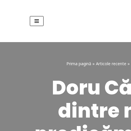
Sari
la
conținut
Prima pagină
»
Articole recente
»
Doru Că
dintre 