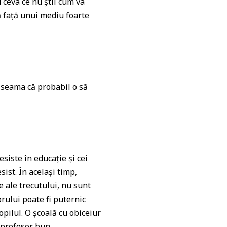
 ceva ce nu știi cum va
ă față unui mediu foarte
u seama că probabil o să
siste în educație și cei
sist. În același timp,
e ale trecutului, nu sunt
orului poate fi puternic
opilul. O școală cu obiceiur
 profesor bun.