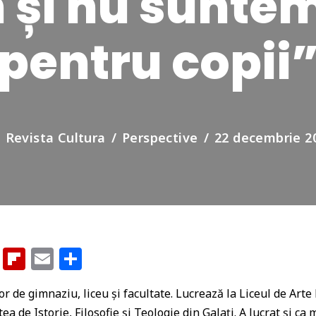
 și nu sunte
pentru copii
Revista Cultura
Perspective
22 decembrie 2
G
Fl
E
P
o
ip
m
ar
r de gimnaziu, liceu și facultate. Lucrează la Liceul de Arte 
o
b
ai
ta
ea de Istorie, Filosofie și Teologie din Galați. A lucrat și ca