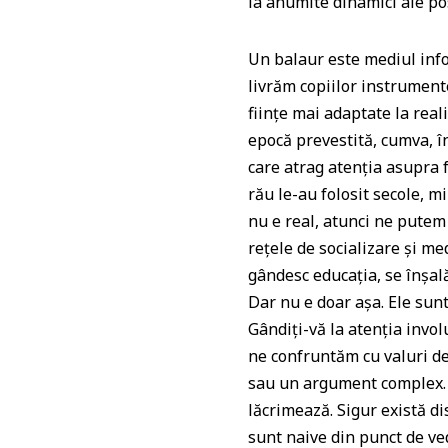
la anumite dinamici ale po
Un balaur este mediul info
livrăm copiilor instrumente
ființe mai adaptate la real
epocă prevestită, cumva, înc
care atrag atenția asupra
rău le-au folosit secole, mil
nu e real, atunci ne putem
rețele de socializare și me
gândesc educația, se înșal
Dar nu e doar așa. Ele sunt
Gândiți-vă la atenția invo
ne confruntăm cu valuri de
sau un argument complex. N
lăcrimează. Sigur există di
sunt naive din punct de ve