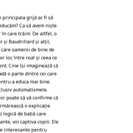
rincipala grijă ar fi să
e educăm? Ca să avem niște
în care trăim. De altfel, o
 și Baudrillard și alții,
 care oamenii de bine de
or lor, între real și ceea ce
ent. Cine își imaginează că
adă o parte dintre cei care
entru a educa mai bine.
nclusiv automatismele.
sor poate să vă confirme că
urmărească o explicație
o logică de babă care
nte, voi captiva copiii. Ele
ele interesante pentru