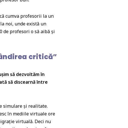
că cumva profesorii la un
la noi, unde există un
 de profesori o să aibă și
gândirea critică”
șim să dezvoltăm în
oată să discearnă între
 simulare și realitate.
esc în mediile virtuale ore
igrație virtuală. Deci nu