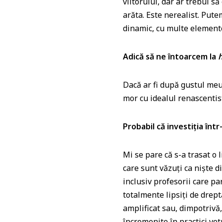
viitorului, dar ar trebui s
arăta. Este nerealist. Pute
dinamic, cu multe elemente
Adică să ne întoarcem la
Dacă ar fi după gustul meu,
mor cu idealul renascentist
Probabil că investiția într
Mi se pare că s-a trasat o 
care sunt văzuți ca niște d
inclusiv profesorii care pa
totalmente lipsiți de drept
amplificat sau, dimpotrivă,
încremenite în practici vet