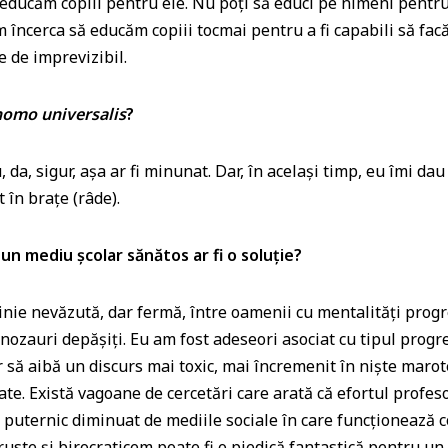
ă educăm copiii pentru ele. Nu poți să educi pe nimeni pentru
m încerca să educăm copiii tocmai pentru a fi capabili să fac
 de imprevizibil.
homo universalis
?
 da, sigur, așa ar fi minunat. Dar, în același timp, eu îmi da
 în brațe (râde).
-un mediu școlar sănătos ar fi o soluție?
linie nevăzută, dar fermă, între oamenii cu mentalități progre
inozauri depășiți. Eu am fost adeseori asociat cu tipul progre
r să aibă un discurs mai toxic, mai încremenit în niște marot
ate. Există vagoane de cercetări care arată că efortul profes
 puternic diminuat de mediile sociale în care funcționează c
ruste și birocraticem poate fi o piedică fantastică pentru un