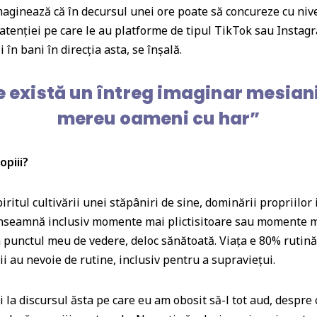
imaginează că în decursul unei ore poate să concureze cu nive
tenției pe care le au platforme de tipul TikTok sau Instagr
i în bani în direcția asta, se înșală.
e există un întreg imaginar mesia
mereu oameni cu har”
opiii?
iritul cultivării unei stăpâniri de sine, dominării propriilor
 înseamnă inclusiv momente mai plictisitoare sau momente ma
din punctul meu de vedere, deloc sănătoată. Viața e 80% rutină
i au nevoie de rutine, inclusiv pentru a supraviețui.
i la discursul ăsta pe care eu am obosit să-l tot aud, despr