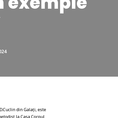
m exemple
”
024
D.Cuclin din Galați, este
 metodist la Casa Corpul