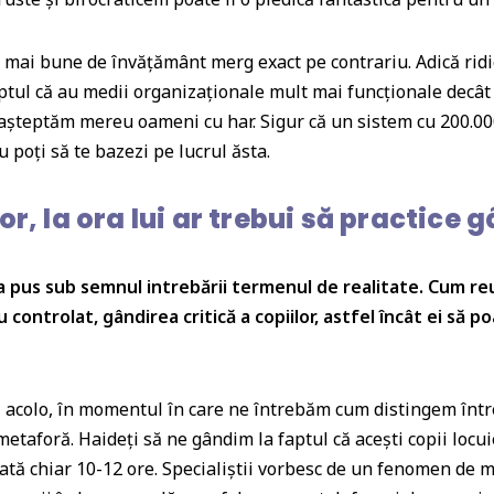
e mai bune de învățământ merg exact pe contrariu. Adică ridi
ptul că au medii organizaționale mult mai funcționale decât 
așteptăm mereu oameni cu har. Sigur că un sistem cu 200.000
u poți să te bazezi pe lucrul ăsta.
r, la ora lui ar trebui să practice 
a pus sub semnul intrebării termenul de realitate.
Cum reu
 controlat, gândirea critică a copiilor, astfel încât ei să p
 acolo, în momentul în care ne întrebăm cum distingem între
metaforă. Haideți să ne gândim la faptul că acești copii locui
odată chiar 10-12 ore. Specialiștii vorbesc de un fenomen de m