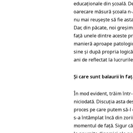
educaționale din școală. De
oarecare măsură școala n-a
nu mai reușește să fie as
Dar, din păcate, noi greșim
față unele dintre aceste pr
manieră aproape patologică
sine și după propria logică
ani de reflectat la lucruri
Și care sunt balaurii în f
În mod evident, trăim într
niciodată. Discuția asta d
proces pe care putem să-l 
s-a întâmplat încă din zori
momentul de față. Sigur că