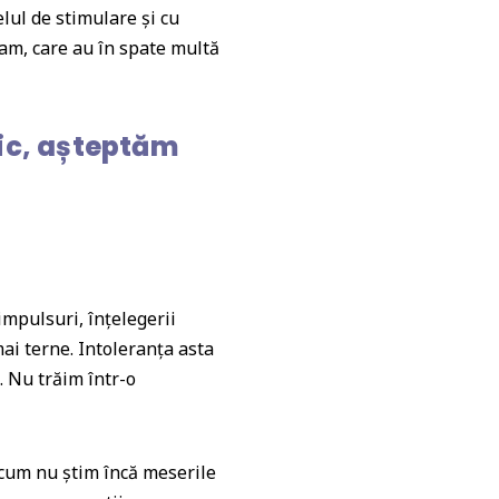
lul de stimulare și cu
am, care au în spate multă
nic, așteptăm
 impulsuri, înțelegerii
i terne. Intoleranța asta
. Nu trăim într-o
e cum nu știm încă meserile