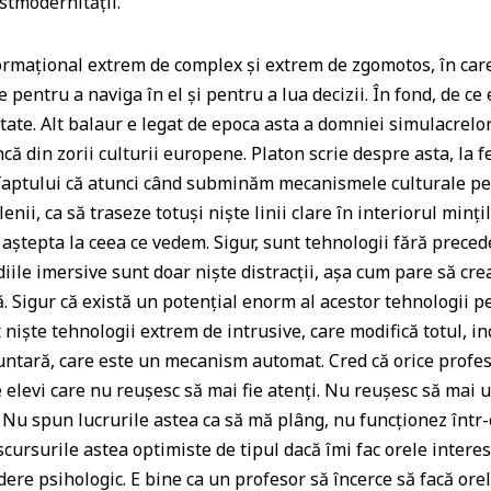
stmodernității.
rmațional extrem de complex și extrem de zgomotos, în care p
 pentru a naviga în el și pentru a lua decizii. În fond, de c
itate. Alt balaur e legat de epoca asta a domniei simulacrelor 
ă din zorii culturii europene. Platon scrie despre asta, la fel
 faptului că atunci când subminăm mecanismele culturale pe
enii, ca să traseze totuși niște linii clare în interiorul mințil
 aștepta la ceea ce vedem. Sigur, sunt tehnologii fără preced
diile imersive sunt doar niște distracții, așa cum pare să cre
ă. Sigur că există un potențial enorm al acestor tehnologii p
 niște tehnologii extrem de intrusive, care modifică totul, i
luntară, care este un mecanism automat. Cred că orice profe
 elevi care nu reușesc să mai fie atenți. Nu reușesc să mai 
u spun lucrurile astea ca să mă plâng, nu funcționez într-
scursurile astea optimiste de tipul dacă îmi fac orele interesa
dere psihologic. E bine ca un profesor să încerce să facă or