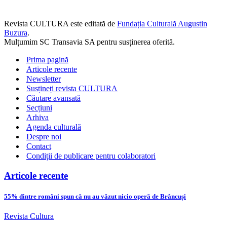
Revista CULTURA este editată de
Fundația Culturală Augustin
Buzura
.
Mulțumim SC Transavia SA pentru susținerea oferită.
Prima pagină
Articole recente
Newsletter
Susțineți revista CULTURA
Căutare avansată
Secțiuni
Arhiva
Agenda culturală
Despre noi
Contact
Condiții de publicare pentru colaboratori
Articole recente
55% dintre români spun că nu au văzut nicio operă de Brâncuși
Revista Cultura