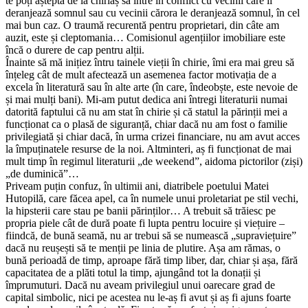
te poți aștepta de la chiriaș să intre în conflict cu vecinii care îi
deranjează somnul sau cu vecinii cărora le deranjează somnul, în cel
mai bun caz. O traumă recurentă pentru proprietari, din câte am
auzit, este și cleptomania… Comisionul agențiilor imobiliare este
încă o durere de cap pentru alții.
Înainte să mă inițiez întru tainele vieții în chirie, îmi era mai greu să
înțeleg cât de mult afectează un asemenea factor motivația de a
excela în literatură sau în alte arte (în care, îndeobște, este nevoie de
și mai mulți bani). Mi-am putut dedica ani întregi literaturii numai
datorită faptului că nu am stat în chirie și că statul la părinții mei a
funcționat ca o plasă de siguranță, chiar dacă nu am fost o familie
privilegiată și chiar dacă, în urma crizei financiare, nu am avut acces
la împuținatele resurse de la noi. Altminteri, aș fi funcționat de mai
mult timp în regimul literaturii „de weekend”, aidoma pictorilor (ziși)
„de duminică”…
Priveam puțin confuz, în ultimii ani, diatribele poetului Matei
Hutopilă, care făcea apel, ca în numele unui proletariat pe stil vechi,
la hipsterii care stau pe banii părinților… A trebuit să trăiesc pe
propria piele cât de dură poate fi lupta pentru locuire și viețuire –
fiindcă, de bună seamă, nu ar trebui să se numească „supraviețuire”
dacă nu reușești să te menții pe linia de plutire. Așa am rămas, o
bună perioadă de timp, aproape fără timp liber, dar, chiar și așa, fără
capacitatea de a plăti totul la timp, ajungând tot la donații și
împrumuturi. Dacă nu aveam privilegiul unui oarecare grad de
capital simbolic, nici pe acestea nu le-aș fi avut și aș fi ajuns foarte