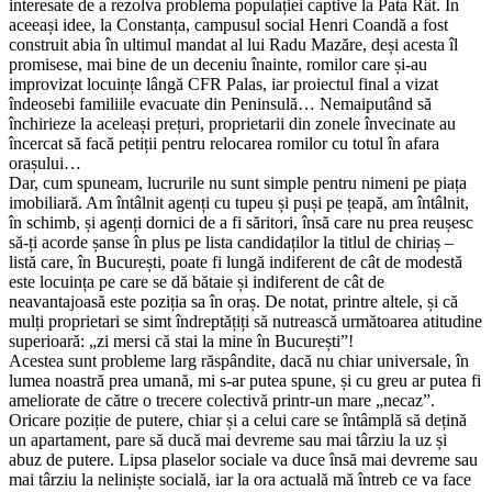
interesate de a rezolva problema populației captive la Pata Rât. În
aceeași idee, la Constanța, campusul social Henri Coandă a fost
construit abia în ultimul mandat al lui Radu Mazăre, deși acesta îl
promisese, mai bine de un deceniu înainte, romilor care și-au
improvizat locuințe lângă CFR Palas, iar proiectul final a vizat
îndeosebi familiile evacuate din Peninsulă… Nemaiputând să
închirieze la aceleași prețuri, proprietarii din zonele învecinate au
încercat să facă petiții pentru relocarea romilor cu totul în afara
orașului…
Dar, cum spuneam, lucrurile nu sunt simple pentru nimeni pe piața
imobiliară. Am întâlnit agenți cu tupeu și puși pe țeapă, am întâlnit,
în schimb, și agenți dornici de a fi săritori, însă care nu prea reușesc
să-ți acorde șanse în plus pe lista candidaților la titlul de chiriaș –
listă care, în București, poate fi lungă indiferent de cât de modestă
este locuința pe care se dă bătaie și indiferent de cât de
neavantajoasă este poziția sa în oraș. De notat, printre altele, și că
mulți proprietari se simt îndreptățiți să nutrească următoarea atitudine
superioară: „zi mersi că stai la mine în București”!
Acestea sunt probleme larg răspândite, dacă nu chiar universale, în
lumea noastră prea umană, mi s-ar putea spune, și cu greu ar putea fi
ameliorate de către o trecere colectivă printr-un mare „necaz”.
Oricare poziție de putere, chiar și a celui care se întâmplă să dețină
un apartament, pare să ducă mai devreme sau mai târziu la uz și
abuz de putere. Lipsa plaselor sociale va duce însă mai devreme sau
mai târziu la neliniște socială, iar la ora actuală mă întreb ce va face