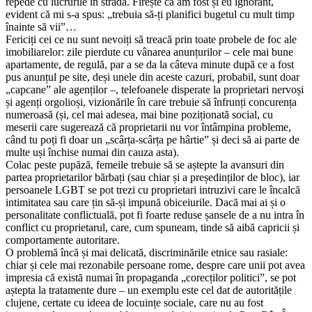
repede cu lucrurile în stradă. Firește că am fost și eu ignorant,
evident că mi s-a spus: „trebuia să-ți planifici bugetul cu mult timp
înainte să vii”…
Fericiți cei ce nu sunt nevoiți să treacă prin toate probele de foc ale
imobiliarelor: zile pierdute cu vânarea anunțurilor – cele mai bune
apartamente, de regulă, par a se da la câteva minute după ce a fost
pus anunțul pe site, deși unele din aceste cazuri, probabil, sunt doar
„capcane” ale agenților –, telefoanele disperate la proprietari nervoși
și agenți orgolioși, vizionările în care trebuie să înfrunți concurența
numeroasă (și, cel mai adesea, mai bine poziționată social, cu
meserii care sugerează că proprietarii nu vor întâmpina probleme,
când tu poți fi doar un „scârța-scârța pe hârtie” și deci să ai parte de
multe uși închise numai din cauza asta).
Colac peste pupăză, femeile trebuie să se aștepte la avansuri din
partea proprietarilor bărbați (sau chiar și a președinților de bloc), iar
persoanele LGBT se pot trezi cu proprietari intruzivi care le încalcă
intimitatea sau care țin să-și impună obiceiurile. Dacă mai ai și o
personalitate conflictuală, pot fi foarte reduse șansele de a nu intra în
conflict cu proprietarul, care, cum spuneam, tinde să aibă capricii și
comportamente autoritare.
O problemă încă și mai delicată, discriminările etnice sau rasiale:
chiar și cele mai rezonabile persoane rome, despre care unii pot avea
impresia că există numai în propaganda „corecților politici”, se pot
aștepta la tratamente dure – un exemplu este cel dat de autoritățile
clujene, certate cu ideea de locuințe sociale, care nu au fost