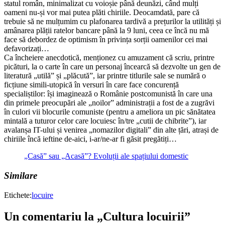
statul român, minimalizat cu voioșie până deunăzi, când mulți
oameni nu-și vor mai putea plăti chiriile. Deocamdată, pare că
trebuie să ne mulțumim cu plafonarea tardivă a prețurilor la utilități și
amânarea plății ratelor bancare până la 9 luni, ceea ce încă nu mă
face să debordez de optimism în privința sorții oamenilor cei mai
defavorizați…
Ca încheiere anecdotică, menționez cu amuzament că scriu, printre
picături, la o carte în care un personaj încearcă să dezvolte un gen de
literatură „utilă” și „plăcută”, iar printre titlurile sale se numără o
ficțiune simili-utopică în versuri în care face concurență
specialiștilor: își imaginează o Românie postcomunistă în care una
din primele preocupări ale „noilor” administrații a fost de a zugrăvi
în culori vii blocurile comuniste (pentru a ameliora un pic sănătatea
mintală a tuturor celor care locuiesc în/tre „cutii de chibrite”), iar
avalanșa IT-ului și venirea „nomazilor digitali” din alte țări, atrași de
chiriile încă ieftine de-aici, i-ar/ne-ar fi găsit pregătiți…
„Casă” sau „Acasă”? Evoluții ale spațiului domestic
Similare
Etichete:
locuire
Un comentariu la „Cultura locuirii”