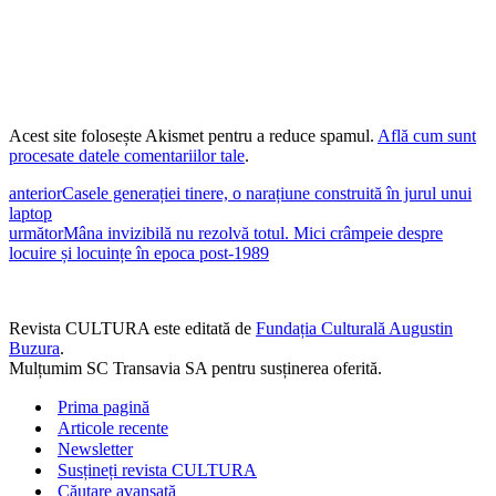
Acest site folosește Akismet pentru a reduce spamul.
Află cum sunt
procesate datele comentariilor tale
.
anterior
Casele generației tinere, o narațiune construită în jurul unui
laptop
următor
Mâna invizibilă nu rezolvă totul. Mici crâmpeie despre
locuire și locuințe în epoca post-1989
Revista CULTURA este editată de
Fundația Culturală Augustin
Buzura
.
Mulțumim SC Transavia SA pentru susținerea oferită.
Prima pagină
Articole recente
Newsletter
Susțineți revista CULTURA
Căutare avansată