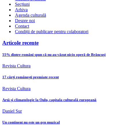
Secțiuni
Arhiva
Agenda culturală
Despre noi
Contact
Condiții de publicare pentru colaboratori
Articole recente
55% dintre români spun că nu au văzut nicio operă de Brâncuși
Revista Cultura
17 cărți românești premiate recent
Revista Cultura
Artă și climatologie la Oulu, capitala culturală europeană
Daniel Sur
Un continent nu este un gen muzical