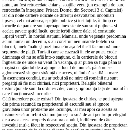
putut, au fost retrocedate chiar și spațiile verzi (un exemplu de parc
retrocedat în întregime: Prisaca Dornei din Sectorul 3 al Capitalei),
iar din noile cartiere ridicate de diferiții dezvoltatori imobiliari
lipsesc, cel mai adesea, spațiile publice și instituțiile, în timp ce
locurile de parcare sunt aproape inexistente sau sunt puține – și
acelea pavate astfel încât, grație ierbii dintre dale, să constituie
„spații verzi”. În nordul stațiunii Mamaia, unde vegetația predomina
acum numai un deceniu, s-au construit nenumărate hoteluri și
blocuri, unele înalte și poziționate în așa fel încât fac umbră unor
segmente de plajă. Turiștii care se cazează în ele ar putea crede
dimineața că nu se află într-o stațiune, ci în cartierele de blocuri
înghesuite de unde au venit în vacanță, și ar putea să fugă până la
mașină cu gândul de a ajunge la locul de muncă, până nu se
aglomerează singura străduță de acces, uitând că se află la mare…
În asemenea condiții, nu ar trebui să ne mire că românii nu sunt
pregătiți să fie nici chiriași, nici proprietari. Relațiile bilateral
disfuncționale sunt la ordinea zilei, cum și ignoranța față de modul în
care funcționează lucrurile.
Câtă încredere poate exista? Din ipostaza de chiriaș, te poți aștepta
din prima secundă ca proprietarul să ascundă sau să ignore
gravitatea unor probleme ale locuinței, iar mai apoi ca acesta să
insinueze că ar trebui să-i mulțumești o sută de ani pentru privilegiul
de a avea acest acoperiș deasupra capului, indiferent de câte
investiții (nu) a făcut în respectivul spațiu. Din ipostaza de proprietar,