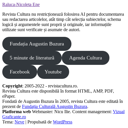
Raluca-Nicoleta Ene
Revista Cultura nu restricționează folosirea AI pentru documentarea
sau redactarea articolelor, atât timp cât selecția subiectelor, schema
logică și argumentele sunt proprii și originale, iar informațiile
utilizate sunt verificate și asumate de autori.
Fundația Augustin Buzura
5 minute de literatură
Agenda Cultura
Facebook
Youtube
Copyright
: 2005-2022 - revistacultura.ro.
Revista Cultura este disponibilă în format HTML, AMP, PDF,
ePaper.
Fondată de Augustin Buzura în 2005, revista Cultura este editată în
prezent de
Fundația Culturală Augustin Buzura
.
Platforma web
Webmaster: Nicu Ilie. Content management:
Vizual
Graficante.ro
Tema:
Neve
| Propulsată de
WordPress