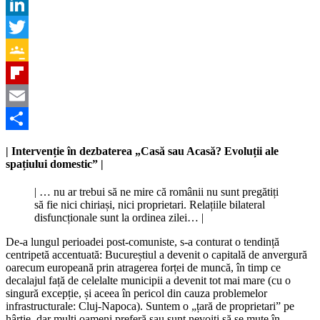
Facebook
LinkedIn
Twitter
Google
Classroom
Flipboard
Email
Partajează
| Intervenție în dezbaterea „Casă sau Acasă? Evoluții ale
spațiului domestic” |
| … nu ar trebui să ne mire că românii nu sunt pregătiți
să fie nici chiriași, nici proprietari. Relațiile bilateral
disfuncționale sunt la ordinea zilei… |
De-a lungul perioadei post-comuniste, s-a conturat o tendință
centripetă accentuată: Bucureștiul a devenit o capitală de anvergură
oarecum europeană prin atragerea forței de muncă, în timp ce
decalajul față de celelalte municipii a devenit tot mai mare (cu o
singură excepție, și aceea în pericol din cauza problemelor
infrastructurale: Cluj-Napoca). Suntem o „țară de proprietari” pe
hârtie, dar mulți oameni preferă sau sunt nevoiți să se mute în