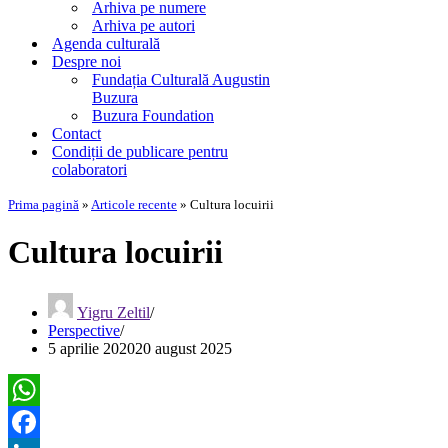
Arhiva pe numere
Arhiva pe autori
Agenda culturală
Despre noi
Fundația Culturală Augustin
Buzura
Buzura Foundation
Contact
Condiții de publicare pentru
colaboratori
Prima pagină
»
Articole recente
»
Cultura locuirii
Cultura locuirii
Yigru Zeltil
Perspective
5 aprilie 2020
20 august 2025
WhatsApp