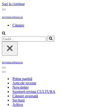
Sari la conținut
Meniu
de
revistacultura.ro
navigare
Căutare
Caută...
revistacultura.ro
Meniu
de
Meniu
navigare
de
Prima pagină
navigare
Articole recente
Newsletter
Susțineți revista CULTURA
Căutare avansată
Secțiuni
Arhiva