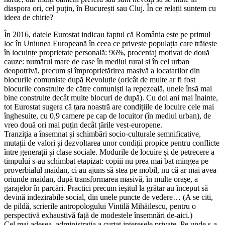
diaspora ori, cel puțin, în București sau Cluj. În ce relații suntem cu
ideea de chirie?
În 2016, datele Eurostat indicau faptul că România este pe primul
loc în Uniunea Europeană în ceea ce privește populația care trăiește
în locuințe proprietate personală: 96%, procentaj motivat de două
cauze: numărul mare de case în mediul rural și în cel urban
deopotrivă, precum și împroprietărirea masivă a locatarilor din
blocurile comuniste după Revoluție (oricât de multe ar fi fost
blocurile construite de către comuniști la repezeală, unele însă mai
bine construite decât multe blocuri de după). Cu doi ani mai înainte,
tot Eurostat sugera că țara noastră are condițiile de locuire cele mai
înghesuite, cu 0,9 camere pe cap de locuitor (în mediul urban), de
vreo două ori mai puțin decât țările vest-europene.
Tranziția a însemnat și schimbări socio-culturale semnificative,
mutații de valori și dezvoltarea unor condiții propice pentru conflicte
între generații și clase sociale. Modurile de locuire și de petrecere a
timpului s-au schimbat etapizat: copiii nu prea mai bat mingea pe
proverbialul maidan, ci au ajuns să stea pe mobil, nu că ar mai avea
oriunde maidan, după transformarea masivă, în multe orașe, a
garajelor în parcări. Practici precum ieșitul la grătar au început să
devină indezirabile social, din unele puncte de vedere… (A se citi,
de pildă, scrierile antropologului Vintilă Mihăilescu, pentru o
perspectivă exhaustivă față de modestele însemnări de-aici.)
Cel mai adesea, administrația a curtat interesele private. Pe unde s-a