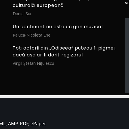
v
culturală europeană
Daniel Sur
Un continent nu este un gen muzical
Raluca-Nicoleta Ene
Toți actorii din „Odiseea” puteau fi pigmei,
dacă așa ar fi dorit regizorul
Virgil Ștefan Nițulescu
ML, AMP, PDF, ePaper.