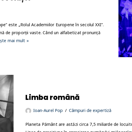
ope” este „Rolul Academiilor Europene în secolul XXI”.
mă de proporții vaste. Când un alfabetizat pronunță
ește mai mult »
Limba română
Ioan-Aurel Pop
Câmpuri de expertiză
Planeta Pământ are astăzi circa 7,5 miliarde de locuito