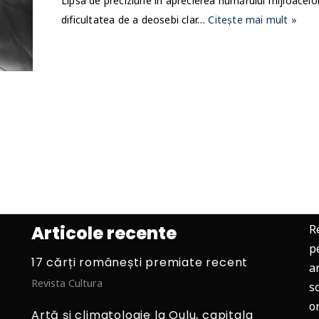
Lipsa de preciziune în aprecierea numărului mijloacelo
dificultatea de a deosebi clar…
Citește mai mult »
Articole recente
R
p
17 cărți românești premiate recent
ar
Revista Cultura
s
o
Artă și climatologie la Oulu, capitala