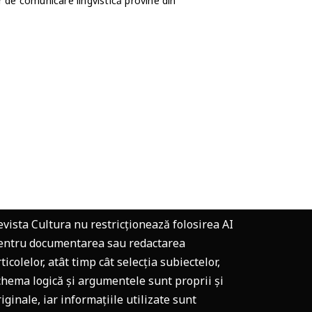
r de comunicare lingvistică provine din
evista Cultura nu restricționează folosirea AI
entru documentarea sau redactarea
ticolelor, atât timp cât selecția subiectelor,
chema logică și argumentele sunt proprii și
riginale, iar informațiile utilizate sunt