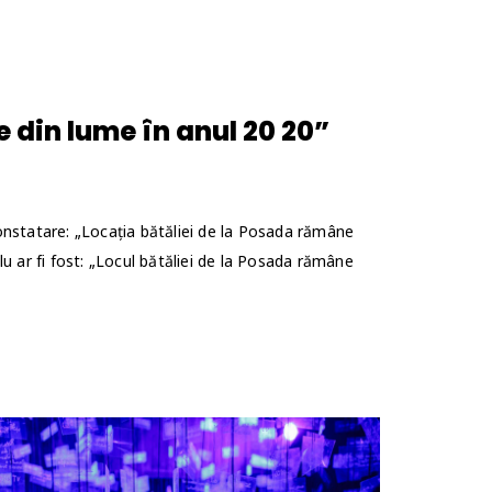
e din lume în anul 20 20”
onstatare: „Locația bătăliei de la Posada rămâne
u ar fi fost: „Locul bătăliei de la Posada rămâne