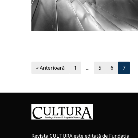
« Anterioară
1
…
5
6
7
Revista CULTURA este editată de
Fundația