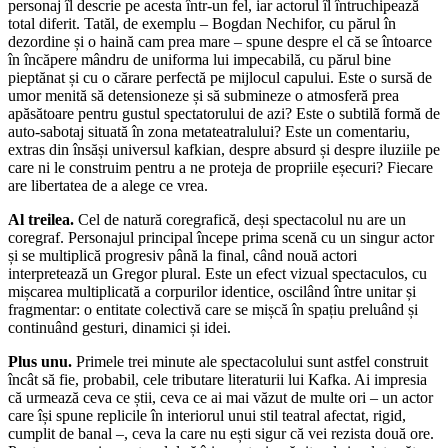
personaj îl descrie pe acesta într-un fel, iar actorul îl întruchipează
total diferit. Tatăl, de exemplu – Bogdan Nechifor, cu părul în
dezordine și o haină cam prea mare – spune despre el că se întoarce
în încăpere mândru de uniforma lui impecabilă, cu părul bine
pieptănat și cu o cărare perfectă pe mijlocul capului. Este o sursă de
umor menită să detensioneze și să submineze o atmosferă prea
apăsătoare pentru gustul spectatorului de azi? Este o subtilă formă de
auto-sabotaj situată în zona metateatralului? Este un comentariu,
extras din însăși universul kafkian, despre absurd și despre iluziile pe
care ni le construim pentru a ne proteja de propriile eșecuri? Fiecare
are libertatea de a alege ce vrea.
Al treilea.
Cel de natură coregrafică, deși spectacolul nu are un
coregraf. Personajul principal începe prima scenă cu un singur actor
și se multiplică progresiv până la final, când nouă actori
interpretează un Gregor plural. Este un efect vizual spectaculos, cu
mișcarea multiplicată a corpurilor identice, oscilând între unitar și
fragmentar: o entitate colectivă care se mișcă în spațiu preluând și
continuând gesturi, dinamici și idei.
Plus unu.
Primele trei minute ale spectacolului sunt astfel construit
încât să fie, probabil, cele tributare literaturii lui Kafka. Ai impresia
că urmează ceva ce știi, ceva ce ai mai văzut de multe ori – un actor
care își spune replicile în interiorul unui stil teatral afectat, rigid,
cumplit de banal –, ceva la care nu ești sigur că vei rezista două ore.