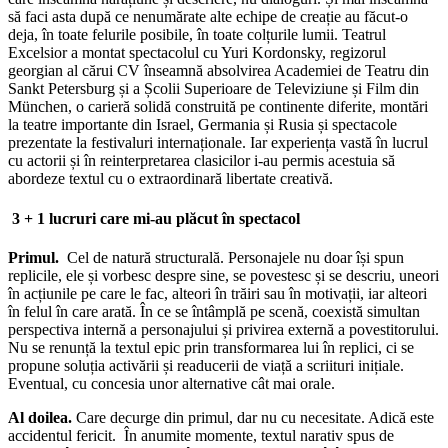
să faci asta după ce nenumărate alte echipe de creație au făcut-o
deja, în toate felurile posibile, în toate colțurile lumii. Teatrul
Excelsior a montat spectacolul cu Yuri Kordonsky, regizorul
georgian al cărui CV înseamnă absolvirea Academiei de Teatru din
Sankt Petersburg și a Școlii Superioare de Televiziune și Film din
München, o carieră solidă construită pe continente diferite, montări
la teatre importante din Israel, Germania și Rusia și spectacole
prezentate la festivaluri internaționale. Iar experiența vastă în lucrul
cu actorii și în reinterpretarea clasicilor i-au permis acestuia să
abordeze textul cu o extraordinară libertate creativă.
3 + 1 lucruri care mi-au plăcut în spectacol
Primul.
Cel de natură structurală. Personajele nu doar își spun
replicile, ele și vorbesc despre sine, se povestesc și se descriu, uneori
în acțiunile pe care le fac, alteori în trăiri sau în motivații, iar alteori
în felul în care arată. În ce se întâmplă pe scenă, coexistă simultan
perspectiva internă a personajului și privirea externă a povestitorului.
Nu se renunță la textul epic prin transformarea lui în replici, ci se
propune soluția activării și readucerii de viață a scriituri inițiale.
Eventual, cu concesia unor alternative cât mai orale.
Al doilea.
Care decurge din primul, dar nu cu necesitate. Adică este
accidentul fericit. În anumite momente, textul narativ spus de