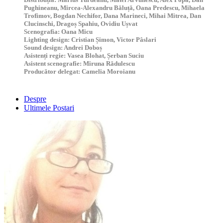
Pughineanu, Mircea-Alexandru Băluță, Oana Predescu, Mihaela
Trofimov, Bogdan Nechifor, Dana Marineci, Mihai Mitrea, Dan
Clucinschi, Dragoș Spahiu, Ovidiu Ușvat
Scenografia
: Oana Micu
Lighting design:
Cristian Șimon, Victor Pâslari
Sound design:
Andrei Doboș
Asistenți regie:
Vasea Blohat, Șerban Suciu
Asistent scenografie:
Miruna Rădulescu
Producător delegat:
Camelia Moroianu
Despre
Ultimele Postari