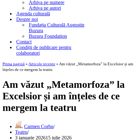
Arhiva pe numere
Arhiva pe autori
Agenda culturală
Despre noi
Fundația Culturală Augustin
Buzura
Buzura Foundation
Contact
Condiții de publicare pentru
colaboratori
Prima pagină
»
Articole recente
»
Am văzut „Metamorfoza” la Excelsior și am
înțeles de ce mergem la teatru
Am văzut „Metamorfoza” la
Excelsior și am înțeles de ce
mergem la teatru
Carmen Corbu
Teatru
3 ianuarie 2026
15 iulie 2026