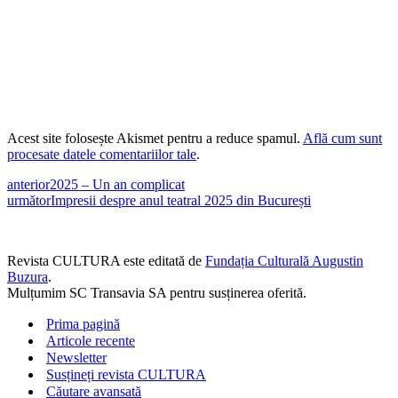
Acest site folosește Akismet pentru a reduce spamul.
Află cum sunt
procesate datele comentariilor tale
.
anterior
2025 – Un an complicat
următor
Impresii despre anul teatral 2025 din București
Revista CULTURA este editată de
Fundația Culturală Augustin
Buzura
.
Mulțumim SC Transavia SA pentru susținerea oferită.
Prima pagină
Articole recente
Newsletter
Susțineți revista CULTURA
Căutare avansată