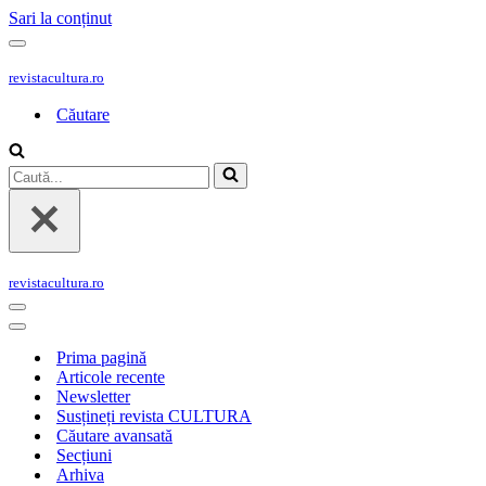
Sari la conținut
Meniu
de
revistacultura.ro
navigare
Căutare
Caută...
revistacultura.ro
Meniu
de
Meniu
navigare
de
Prima pagină
navigare
Articole recente
Newsletter
Susțineți revista CULTURA
Căutare avansată
Secțiuni
Arhiva