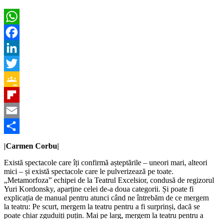
WhatsApp
Facebook
LinkedIn
Twitter
Google
Classroom
Flipboard
Email
Partajează
|Carmen Corbu|
Există spectacole care îți confirmă așteptările – uneori mari, alteori
mici – și există spectacole care le pulverizează pe toate.
„Metamorfoza” echipei de la Teatrul Excelsior, condusă de regizorul
Yuri Kordonsky, aparține celei de-a doua categorii. Și poate fi
explicația de manual pentru atunci când ne întrebăm de ce mergem
la teatru: Pe scurt, mergem la teatru pentru a fi surprinși, dacă se
poate chiar zguduiți puțin. Mai pe larg, mergem la teatru pentru a