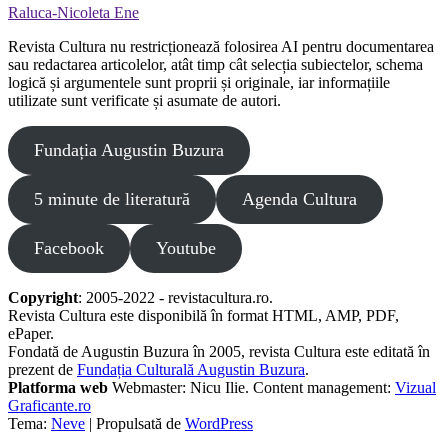
Raluca-Nicoleta Ene
Revista Cultura nu restricționează folosirea AI pentru documentarea
sau redactarea articolelor, atât timp cât selecția subiectelor, schema
logică și argumentele sunt proprii și originale, iar informațiile
utilizate sunt verificate și asumate de autori.
Fundația Augustin Buzura
5 minute de literatură
Agenda Cultura
Facebook
Youtube
Copyright
: 2005-2022 - revistacultura.ro.
Revista Cultura este disponibilă în format HTML, AMP, PDF,
ePaper.
Fondată de Augustin Buzura în 2005, revista Cultura este editată în
prezent de
Fundația Culturală Augustin Buzura
.
Platforma web
Webmaster: Nicu Ilie. Content management:
Vizual
Graficante.ro
Tema:
Neve
| Propulsată de
WordPress