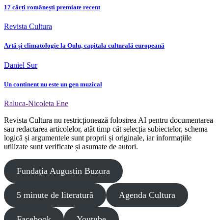
17 cărți românești premiate recent
Revista Cultura
Artă și climatologie la Oulu, capitala culturală europeană
Daniel Sur
Un continent nu este un gen muzical
Raluca-Nicoleta Ene
Revista Cultura nu restricționează folosirea AI pentru documentarea
sau redactarea articolelor, atât timp cât selecția subiectelor, schema
logică și argumentele sunt proprii și originale, iar informațiile
utilizate sunt verificate și asumate de autori.
Fundația Augustin Buzura
5 minute de literatură
Agenda Cultura
Facebook
Youtube