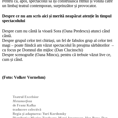
Pentru ca, apoi, spectacolul să își construiască ritmul și voluta către
un limbaj teatral contemporan, surprinzător și provocator.
Despre ce nu am scris aici și merită neapărat atenție în timpul
spectacolului
Despre cum nu cântă la vioară Sora (Oana Predescu) atunci când
cântă.
Despre grupul celor trei chiriași, un fel de fabulos grup al celor trei
magi – poate fiindcă am văzut spectacolul în preajma sărbătorilor –
cu focus pe Domnul din mijloc (Dan Clucinschi)
Despre scenografie (Oana Mincu), pentru că trebuie văzut live ce,
cum și când.
(Foto: Volker Vornehm)
Teatrul Excelsior
Metamorfoza
de Franz Kafka
traducere colectivă
Regia și adaptarea
: Yuri Kordonsky
Distribuția:
Marius Turdeanu, Matei Arvunescu, Alex Popa, Dan