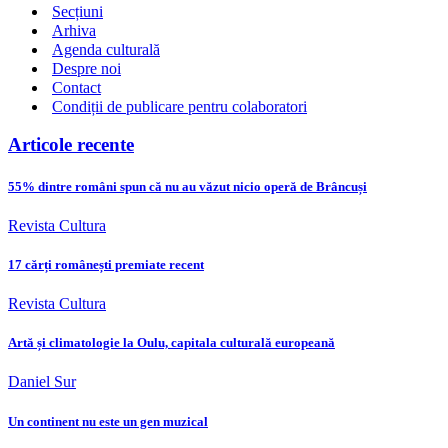
Secțiuni
Arhiva
Agenda culturală
Despre noi
Contact
Condiții de publicare pentru colaboratori
Articole recente
55% dintre români spun că nu au văzut nicio operă de Brâncuși
Revista Cultura
17 cărți românești premiate recent
Revista Cultura
Artă și climatologie la Oulu, capitala culturală europeană
Daniel Sur
Un continent nu este un gen muzical