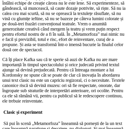
întâlni echipe de creație cărora nu le este lene. Să experimenteze, să
gândească, să muncească, să caute dozaje potrivite, să riște. Să nu ia
calea cea mai scurtă, să nu se oprească la textulețe răsuflate, să nu
vină cu glumițe ieftine, să nu se bazeze pe câteva lumini colorate și
pe două-trei frazări convențional teatrale. Vrem o anumită
generozitate creativă când mergem la teatru și vrem puțin respect
pentru efortul nostru de a fi în sală. În „Metamorfoza” mai nimic nu
e facil și previzibil, totul e risc, efort de reinventare, curaj de a
propune. Și asta se transformă într-o imensă bucurie la finalul celor
două ore de spectacol.
Că îți place Kafka sau că te sperie să auzi de Kafka nu are mare
importanță în timpul spectacolului și orice judecată privind textul
ajunge să devină prejudecată. Pentru că întreaga montare a lui
Kordonsky ne spune cât se poate de clar că inovația în abordarea
unui text clasic nu este un capriciu regizoral, ci o necesitate. Textele
canonice riscă să devină muzeu: ori să fie respectate, onorate, dar
îngropate sub straturile de interpretări anterioare, ori ocolite. Pentru
ca ele să rămână vii, pentru ca publicul să le redescopere continuu,
ele trebuie reinventate.
Clasic și experiment
Să pui în scenă „Metamorfoza” înseamnă să pornești de la un text
care înseamnă narațiune și descriere, nu dialoguri. Și mai înseamnă