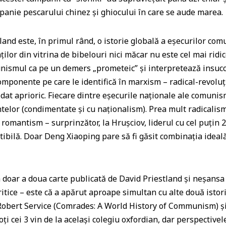
a
anie pescarului chinez şi ghiocului în care se aude marea.
ss
tland este, în primul rând, o istorie globală a eşecurilor co
r
lor din vitrina de bibelouri nici măcar nu este cel mai ridic
o
munismul ca pe un demers „prometeic” şi interpretează insuc
o
 componente pe care le identifică în marxism – radical-revolu
m
 dat aprioric. Fiecare dintre eşecurile naţionale ale comunis
ntelor (condimentate şi cu naţionalism). Prea mult radicalis
romantism – surprinzător, la Hruşciov, liderul cu cel puţin 2 
tibilă. Doar Deng Xiaoping pare să fi găsit combinaţia ideală
a doar a doua carte publicată de David Priestland şi neşans
critice – este că a apărut aproape simultan cu alte două isto
– Robert Service (Comrades: A World History of Communism) ş
i cei 3 vin de la acelaşi colegiu oxfordian, dar perspectivel