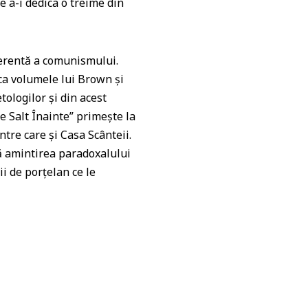
e a-i dedica o treime din
coerentă a comunismului.
ca volumele lui Brown şi
tologilor şi din acest
e Salt Înainte” primeşte la
între care şi Casa Scânteii.
ă amintirea paradoxalului
ii de porţelan ce le