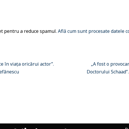
met pentru a reduce spamul.
Află cum sunt procesate datele c
e în viața oricărui actor”.
„A fost o provoca
tefănescu
Doctorului Schaad”.