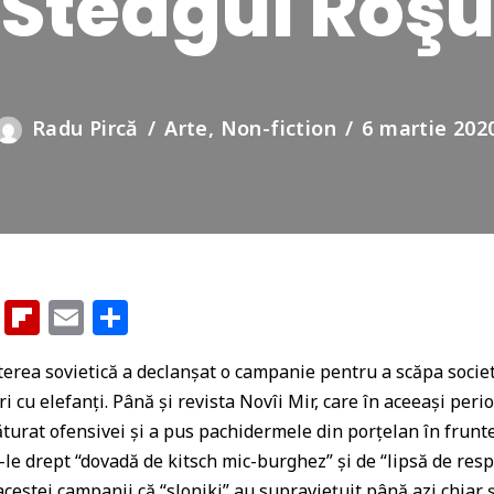
Steagul Roş
Radu Pircă
Arte
,
Non-fiction
6 martie 202
G
Fl
E
P
o
ip
m
ar
terea sovietică a declanşat o campanie pentru a scăpa societ
o
b
ai
ta
i cu elefanţi. Până şi revista Novîi Mir, care în aceeaşi peri
gl
o
l
je
lăturat ofensivei şi a pus pachidermele din porţelan în frunt
e
ar
az
e drept “dovadă de kitsch mic-burghez” şi de “lipsă de respec
Cl
d
ă
acestei campanii că “sloniki” au supravieţuit până azi chiar