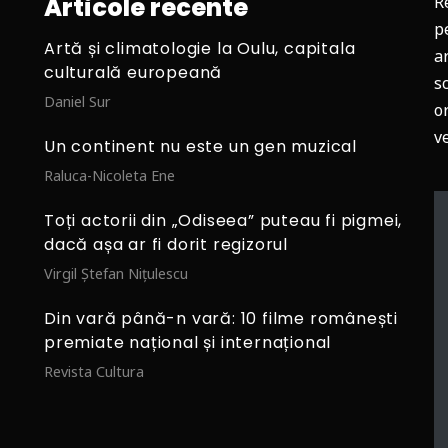
Articole recente
R
p
Artă și climatologie la Oulu, capitala
ar
culturală europeană
s
Daniel Sur
o
v
Un continent nu este un gen muzical
Raluca-Nicoleta Ene
Toți actorii din „Odiseea” puteau fi pigmei,
dacă așa ar fi dorit regizorul
Virgil Ștefan Nițulescu
Din vară până-n vară: 10 filme românești
premiate național și internațional
Revista Cultura