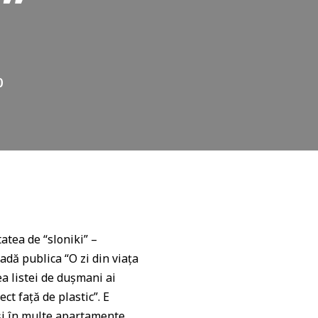
u”
0
atea de “sloniki” –
oadă publica “O zi din viaţa
ea listei de duşmani ai
t faţă de plastic”. E
 şi în multe apartamente