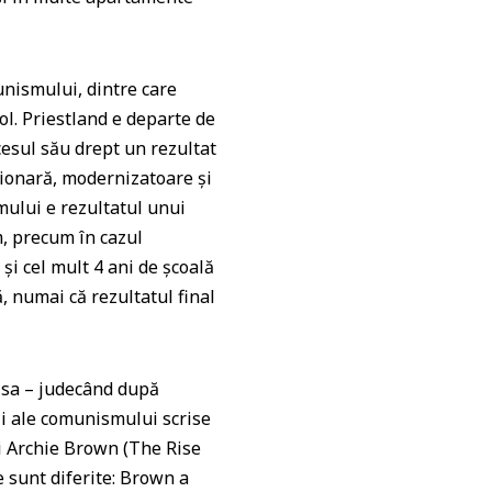
munismului, dintre care
ol. Priestland e departe de
cesul său drept un rezultat
ţionară, modernizatoare şi
mului e rezultatul unui
m, precum în cazul
şi cel mult 4 ani de şcoală
, numai că rezultatul final
a sa – judecând după
rii ale comunismului scrise
i Archie Brown (The Rise
e sunt diferite: Brown a