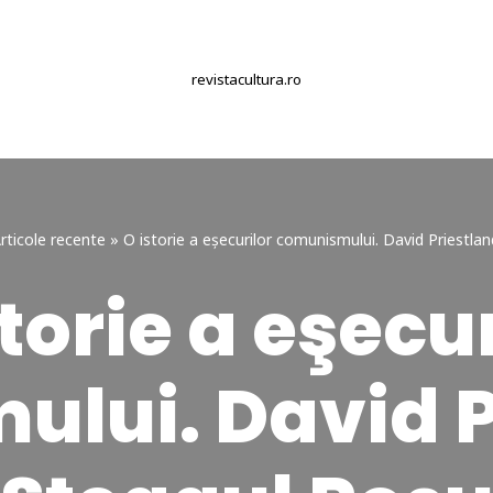
revistacultura.ro
rticole recente
»
O istorie a eşecurilor comunismului. David Priestlan
torie a eşecu
lui. David P