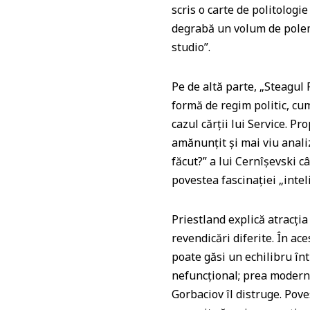
scris o carte de politologi
degrabă un volum de polemi
studio”.
Pe de altă parte, „Steagul
formă de regim politic, cu
cazul cărţii lui Service. 
amănunţit şi mai viu analiz
făcut?” a lui Cernîşevski c
povestea fascinaţiei „inte
Priestland explică atracţi
revendicări diferite. În a
poate găsi un echilibru înt
nefuncţional; prea moderni
Gorbaciov îl distruge. Pove