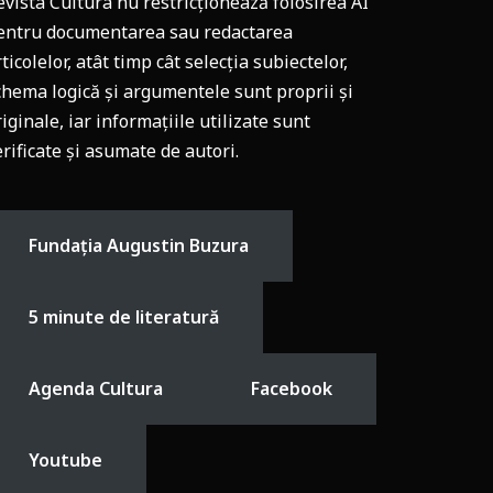
evista Cultura nu restricționează folosirea AI
entru documentarea sau redactarea
ticolelor, atât timp cât selecția subiectelor,
chema logică și argumentele sunt proprii și
riginale, iar informațiile utilizate sunt
erificate și asumate de autori.
Fundația Augustin Buzura
5 minute de literatură
Agenda Cultura
Facebook
Youtube