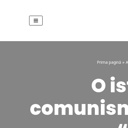
Sari
la
conținut
Prima pagină
»
A
O is
comunismu