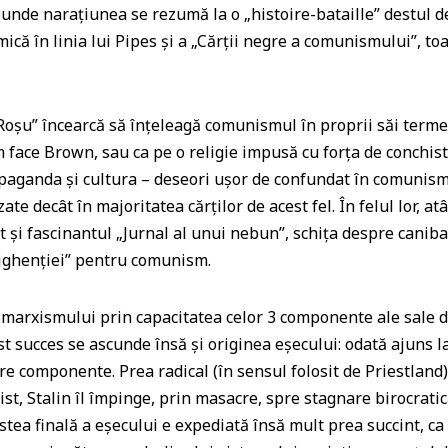
e unde naraţiunea se rezumă la o „histoire-bataille” destul de
că în linia lui Pipes şi a „Cărţii negre a comunismului”, toa
 Roşu” încearcă să înţeleagă comunismul în proprii săi terme
m face Brown, sau ca pe o religie impusă cu forţa de conchist
Propaganda şi cultura – deseori uşor de confundat în comunis
ate decât în majoritatea cărţilor de acest fel. În felul lor, a
ât şi fascinantul „Jurnal al unui nebun”, schiţa despre caniba
lighenţiei” pentru comunism.
a marxismului prin capacitatea celor 3 componente ale sale d
cest succes se ascunde însă şi originea eşecului: odată ajuns
re componente. Prea radical (în sensul folosit de Priestland
st, Stalin îl împinge, prin masacre, spre stagnare birocratic
stea finală a eşecului e expediată însă mult prea succint, ca