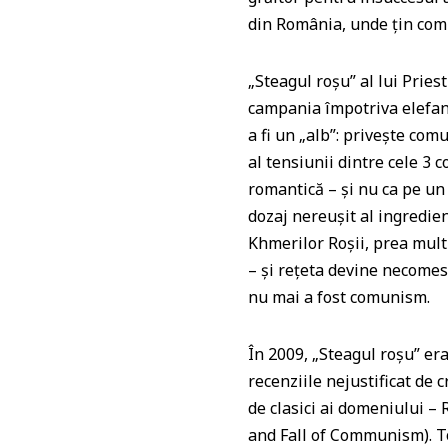
p
o
din România, unde ţin comp
k
„Steagul roşu” al lui Pries
campania împotriva elefanţi
a fi un „alb”: priveşte co
al tensiunii dintre cele 3
romantică – şi nu ca pe un
dozaj nereuşit al ingredie
Khmerilor Roşii, prea mult 
– şi reţeta devine necomes
nu mai a fost comunism.
În 2009, „Steagul roşu” er
recenziile nejustificat de 
de clasici ai domeniului 
and Fall of Communism). Toţ