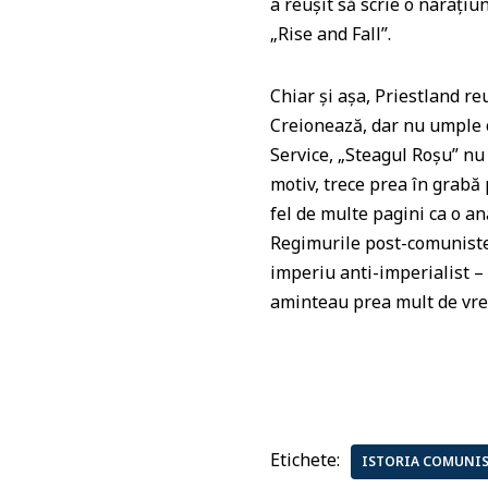
a reuşit să scrie o naraţiu
„Rise and Fall”.
Chiar şi aşa, Priestland re
Creionează, dar nu umple c
Service, „Steagul Roşu” nu 
motiv, trece prea în grabă
fel de multe pagini ca o ana
Regimurile post-comuniste
imperiu anti-imperialist – 
aminteau prea mult de vre
Etichete:
ISTORIA COMUNI