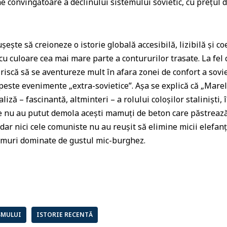
ne convingătoare a declinului sistemului sovietic, cu preţul d
uşeşte să creioneze o istorie globală accesibilă, lizibilă şi 
u culoare cea mai mare parte a contururilor trasate. La fel 
riscă să se aventureze mult în afara zonei de confort a sovie
 peste evenimente „extra-sovietice”. Aşa se explică că „Marel
liză – fascinantă, altminteri – a rolului coloşilor stalinişti, 
 nu au putut demola aceşti mamuţi de beton care păstreaz
dar nici cele comuniste nu au reuşit să elimine micii elefanţ
muri dominate de gustul mic-burghez.
SMULUI
ISTORIE RECENTĂ