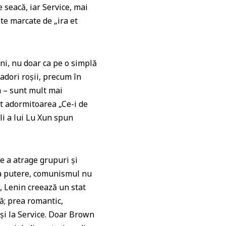
 seacă, iar Service, mai
te marcate de „ira et
ni, nu doar ca pe o simplă
adori roşii, precum în
m – sunt mult mai
tât adormitoarea „Ce-i de
li a lui Lu Xun spun
e a atrage grupuri şi
 la putere, comunismul nu
), Lenin creează un stat
ă; prea romantic,
 şi la Service. Doar Brown