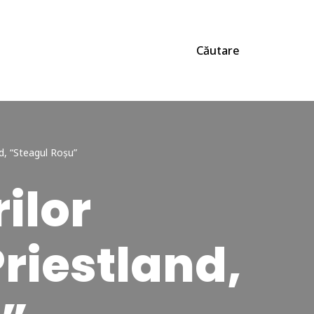
Căutare
d, “Steagul Roşu”
rilor
riestland,