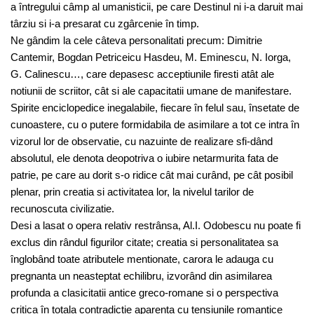
a întregului câmp al umanisticii, pe care Destinul ni i-a daruit mai
târziu si i-a presarat cu zgârcenie în timp.
Ne gândim la cele câteva personalitati precum: Dimitrie
Cantemir, Bogdan Petriceicu Hasdeu, M. Eminescu, N. Iorga,
G. Calinescu…, care depasesc acceptiunile firesti atât ale
notiunii de scriitor, cât si ale capacitatii umane de manifestare.
Spirite enciclopedice inegalabile, fiecare în felul sau, însetate de
cunoastere, cu o putere formidabila de asimilare a tot ce intra în
vizorul lor de observatie, cu nazuinte de realizare sfi-dând
absolutul, ele denota deopotriva o iubire netarmurita fata de
patrie, pe care au dorit s-o ridice cât mai curând, pe cât posibil
plenar, prin creatia si activitatea lor, la nivelul tarilor de
recunoscuta civilizatie.
Desi a lasat o opera relativ restrânsa, Al.I. Odobescu nu poate fi
exclus din rândul figurilor citate; creatia si personalitatea sa
înglobând toate atributele mentionate, carora le adauga cu
pregnanta un neasteptat echilibru, izvorând din asimilarea
profunda a clasicitatii antice greco-romane si o perspectiva
critica în totala contradictie aparenta cu tensiunile romantice