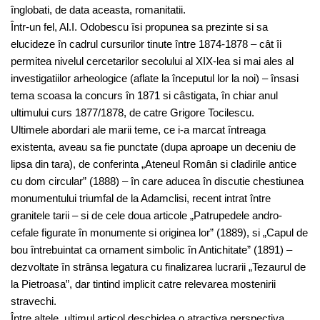
înglobati, de data aceasta, romanitatii.
Într-un fel, Al.I. Odobescu îsi propunea sa prezinte si sa
elucideze în cadrul cursurilor tinute între 1874-1878 – cât îi
permitea nivelul cercetarilor secolului al XIX-lea si mai ales al
investigatiilor arheologice (aflate la începutul lor la noi) – însasi
tema scoasa la concurs în 1871 si câstigata, în chiar anul
ultimului curs 1877/1878, de catre Grigore Tocilescu.
Ultimele abordari ale marii teme, ce i-a marcat întreaga
existenta, aveau sa fie punctate (dupa aproape un deceniu de
lipsa din tara), de conferinta „Ateneul Român si cladirile antice
cu dom circular” (1888) – în care aducea în discutie chestiunea
monumentului triumfal de la Adamclisi, recent intrat între
granitele tarii – si de cele doua articole „Patrupedele andro-
cefale figurate în monumente si originea lor” (1889), si „Capul de
bou întrebuintat ca ornament simbolic în Antichitate” (1891) –
dezvoltate în strânsa legatura cu finalizarea lucrarii „Tezaurul de
la Pietroasa”, dar tintind implicit catre relevarea mostenirii
stravechi.
Între altele, ultimul articol deschidea o atractiva perspectiva