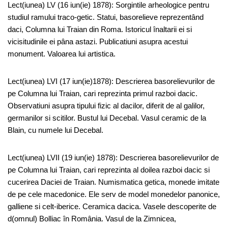
Lect(iunea) LV (16 iun(ie) 1878): Sorgintile arheologice pentru
studiul ramului traco-getic. Statui, basorelieve reprezentând
daci, Columna lui Traian din Roma. Istoricul înaltarii ei si
vicisitudinile ei pâna astazi. Publicatiuni asupra acestui
monument. Valoarea lui artistica.
Lect(iunea) LVI (17 iun(ie)1878): Descrierea basorelievurilor de
pe Columna lui Traian, cari reprezinta primul razboi dacic.
Observatiuni asupra tipului fizic al dacilor, diferit de al galilor,
germanilor si scitilor. Bustul lui Decebal. Vasul ceramic de la
Blain, cu numele lui Decebal.
Lect(iunea) LVII (19 iun(ie) 1878): Descrierea basorelievurilor de
pe Columna lui Traian, cari reprezinta al doilea razboi dacic si
cucerirea Daciei de Traian. Numismatica getica, monede imitate
de pe cele macedonice. Ele serv de model monedelor panonice,
galliene si celt-iberice. Ceramica dacica. Vasele descoperite de
d(omnul) Bolliac în România. Vasul de la Zimnicea,