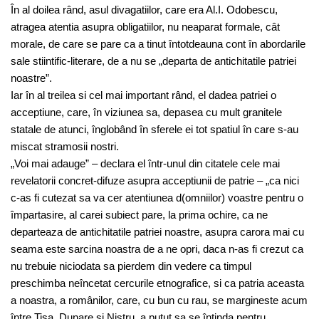
În al doilea rând, asul divagatiilor, care era Al.I. Odobescu,
atragea atentia asupra obligatiilor, nu neaparat formale, cât
morale, de care se pare ca a tinut întotdeauna cont în abordarile
sale stiintific-literare, de a nu se „departa de antichitatile patriei
noastre”.
Iar în al treilea si cel mai important rând, el dadea patriei o
acceptiune, care, în viziunea sa, depasea cu mult granitele
statale de atunci, înglobând în sferele ei tot spatiul în care s-au
miscat stramosii nostri.
„Voi mai adauge” – declara el într-unul din citatele cele mai
revelatorii concret-difuze asupra acceptiunii de patrie – „ca nici
c-as fi cutezat sa va cer atentiunea d(omniilor) voastre pentru o
împartasire, al carei subiect pare, la prima ochire, ca ne
departeaza de antichitatile patriei noastre, asupra carora mai cu
seama este sarcina noastra de a ne opri, daca n-as fi crezut ca
nu trebuie niciodata sa pierdem din vedere ca timpul
preschimba neîncetat cercurile etnografice, si ca patria aceasta
a noastra, a românilor, care, cu bun cu rau, se margineste acum
între Tisa, Dunare si Nistru, a putut sa se întinda pentru