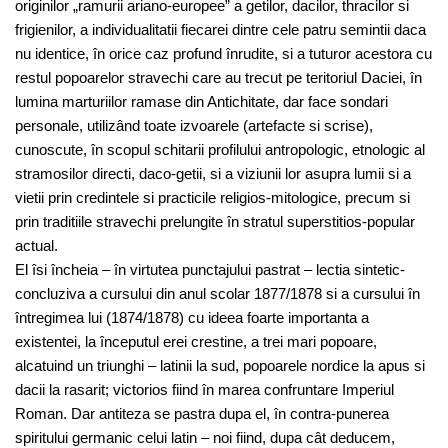
originilor „ramurii ariano-europee” a getilor, dacilor, thracilor si
frigienilor, a individualitatii fiecarei dintre cele patru semintii daca
nu identice, în orice caz profund înrudite, si a tuturor acestora cu
restul popoarelor stravechi care au trecut pe teritoriul Daciei, în
lumina marturiilor ramase din Antichitate, dar face sondari
personale, utilizând toate izvoarele (artefacte si scrise),
cunoscute, în scopul schitarii profilului antropologic, etnologic al
stramosilor directi, daco-getii, si a viziunii lor asupra lumii si a
vietii prin credintele si practicile religios-mitologice, precum si
prin traditiile stravechi prelungite în stratul superstitios-popular
actual.
El îsi încheia – în virtutea punctajului pastrat – lectia sintetic-
concluziva a cursului din anul scolar 1877/1878 si a cursului în
întregimea lui (1874/1878) cu ideea foarte importanta a
existentei, la începutul erei crestine, a trei mari popoare,
alcatuind un triunghi – latinii la sud, popoarele nordice la apus si
dacii la rasarit; victorios fiind în marea confruntare Imperiul
Roman. Dar antiteza se pastra dupa el, în contra-punerea
spiritului germanic celui latin – noi fiind, dupa cât deducem,