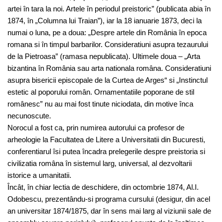
artei în tara la noi. Artele în periodul preistoric” (publicata abia în
1874, în „Columna lui Traian”), iar la 18 ianuarie 1873, deci la
numai o luna, pe a doua: „Despre artele din România în epoca
romana si în timpul barbarilor. Consideratiuni asupra tezaurului
de la Pietroasa” (ramasa nepublicata). Ultimele doua – „Arta
bizantina în România sau arta nationala româna. Consideratiuni
asupra bisericii episcopale de la Curtea de Arges“ si „Instinctul
estetic al poporului român. Ornamentatiile poporane de stil
românesc” nu au mai fost tinute niciodata, din motive înca
necunoscute.
Norocul a fost ca, prin numirea autorului ca profesor de
arheologie la Facultatea de Litere a Universitatii din Bucuresti,
conferentiarul îsi putea încadra prelegerile despre preistoria si
civilizatia româna în sistemul larg, universal, al dezvoltarii
istorice a umanitatii.
Încât, în chiar lectia de deschidere, din octombrie 1874, Al.I.
Odobescu, prezentându-si programa cursului (desigur, din acel
an universitar 1874/1875, dar în sens mai larg al viziunii sale de