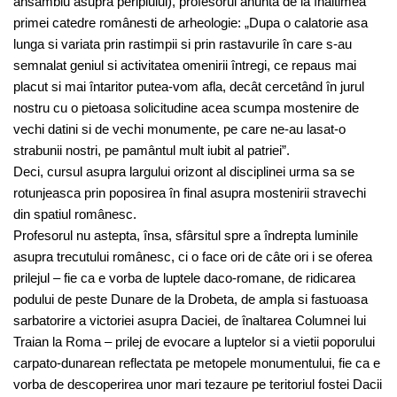
ansamblu asupra periplului), profesorul anunta de la înaltimea
primei catedre românesti de arheologie: „Dupa o calatorie asa
lunga si variata prin rastimpii si prin rastavurile în care s-au
semnalat geniul si activitatea omenirii întregi, ce repaus mai
placut si mai întaritor putea-vom afla, decât cercetând în jurul
nostru cu o pietoasa solicitudine acea scumpa mostenire de
vechi datini si de vechi monumente, pe care ne-au lasat-o
strabunii nostri, pe pamântul mult iubit al patriei”.
Deci, cursul asupra largului orizont al disciplinei urma sa se
rotunjeasca prin poposirea în final asupra mostenirii stravechi
din spatiul românesc.
Profesorul nu astepta, însa, sfârsitul spre a îndrepta luminile
asupra trecutului românesc, ci o face ori de câte ori i se oferea
prilejul – fie ca e vorba de luptele daco-romane, de ridicarea
podului de peste Dunare de la Drobeta, de ampla si fastuoasa
sarbatorire a victoriei asupra Daciei, de înaltarea Columnei lui
Traian la Roma – prilej de evocare a luptelor si a vietii poporului
carpato-dunarean reflectata pe metopele monumentului, fie ca e
vorba de descoperirea unor mari tezaure pe teritoriul fostei Dacii