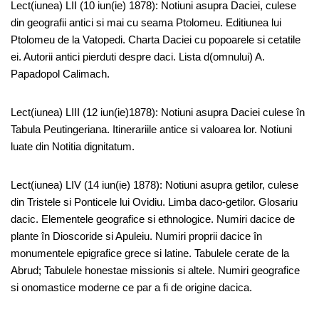
Lect(iunea) LII (10 iun(ie) 1878): Notiuni asupra Daciei, culese
din geografii antici si mai cu seama Ptolomeu. Editiunea lui
Ptolomeu de la Vatopedi. Charta Daciei cu popoarele si cetatile
ei. Autorii antici pierduti despre daci. Lista d(omnului) A.
Papadopol Calimach.
Lect(iunea) LIII (12 iun(ie)1878): Notiuni asupra Daciei culese în
Tabula Peutingeriana. Itinerariile antice si valoarea lor. Notiuni
luate din Notitia dignitatum.
Lect(iunea) LIV (14 iun(ie) 1878): Notiuni asupra getilor, culese
din Tristele si Ponticele lui Ovidiu. Limba daco-getilor. Glosariu
dacic. Elementele geografice si ethnologice. Numiri dacice de
plante în Dioscoride si Apuleiu. Numiri proprii dacice în
monumentele epigrafice grece si latine. Tabulele cerate de la
Abrud; Tabulele honestae missionis si altele. Numiri geografice
si onomastice moderne ce par a fi de origine dacica.