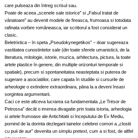
care pulseaza din întreg scrisul sau.
Poate de aceea „scenele sale istorice” si „Falsul tratat de
vânatoare” au devenit modele de fireasca, frumoasa si totodata
rafinata vorbire româneasca, iar scriitorul a fost considerat un
clasic.
Beletristica – în speta „Pseudokynegetikos” – doar sugereaza
vastitatea cunostintelor sale (din toate sferele umanisticii, de la
literatura, mitologie, istorie, muzica, arhitectura, pictura, la toate
artele plastice în genere, din multiple orizonturi temporale si
spatiale), precum si spontaneitatea neasteptata si puterea de
sugerare a asociatiilor, care capata în studiile si cursurile de
arheologie o extindere extraordinara, pâna la a deveni însasi
sorgintea argumentarii.
Caci ce este altceva lucrarea sa fundamentala „Le Trésor de
Petrossa” decât o imensa divagatie prin toata istoria, arheologia
si artele frumoase ale Antichitatii si începutului de Ev Mediu,
pornind de la dorinta dezlegarii tainelor celebrei comori a „clostii
cu puii de aur” devenita un simplu pretext, cum a si fost, de altfel