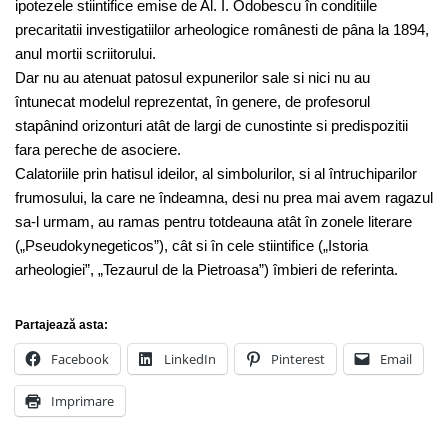
ipotezele stiintifice emise de Al. I. Odobescu în conditiile
precaritatii investigatiilor arheologice românesti de pâna la 1894,
anul mortii scriitorului.
Dar nu au atenuat patosul expunerilor sale si nici nu au
întunecat modelul reprezentat, în genere, de profesorul
stapânind orizonturi atât de largi de cunostinte si predispozitii
fara pereche de asociere.
Calatoriile prin hatisul ideilor, al simbolurilor, si al întruchiparilor
frumosului, la care ne îndeamna, desi nu prea mai avem ragazul
sa-l urmam, au ramas pentru totdeauna atât în zonele literare
(„Pseudokynegeticos”), cât si în cele stiintifice („Istoria
arheologiei”, „Tezaurul de la Pietroasa”) îmbieri de referinta.
Partajează asta:
Facebook
LinkedIn
Pinterest
Email
Imprimare