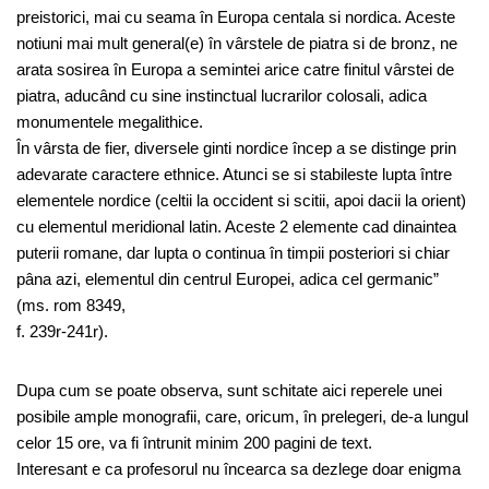
preistorici, mai cu seama în Europa centala si nordica. Aceste
notiuni mai mult general(e) în vârstele de piatra si de bronz, ne
arata sosirea în Europa a semintei arice catre finitul vârstei de
piatra, aducând cu sine instinctual lucrarilor colosali, adica
monumentele megalithice.
În vârsta de fier, diversele ginti nordice încep a se distinge prin
adevarate caractere ethnice. Atunci se si stabileste lupta între
elementele nordice (celtii la occident si scitii, apoi dacii la orient)
cu elementul meridional latin. Aceste 2 elemente cad dinaintea
puterii romane, dar lupta o continua în timpii posteriori si chiar
pâna azi, elementul din centrul Europei, adica cel germanic”
(ms. rom 8349,
f. 239r-241r).
Dupa cum se poate observa, sunt schitate aici reperele unei
posibile ample monografii, care, oricum, în prelegeri, de-a lungul
celor 15 ore, va fi întrunit minim 200 pagini de text.
Interesant e ca profesorul nu încearca sa dezlege doar enigma