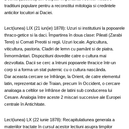
traditiuni populare pentru a reconstitui mitologia si credintele
anticilor locuitori ai Daciei.
Lect(iunea) LIX (21 iun(ie) 1878): Uzuri si institutiuni la popoarele
thraco-getice si la daci. Împartirea în doua clase: Pileati (Zarabi
Terei) si Comati Preotii si regii. Uzuri locale. Agricultura,
viticultura, pastoria. Cladiri de lemn cu pamânt si de piatra.
Înmormântari. Dispozitiuni dovedite catre o cultura mai
dezvoltata. Dacii se cerc a întruni popoarele thracice într-un
corp si a forma un stat puternic cu o cultura nascânda.
Dar aceasta cercare se înfrânge, la Orient, de catre elementul
latin, reprezentat aci de Traian, precum în Occident, o cercare
analoaga a celtilor se înfrânse de latini sub conducerea lui
Cesare. Analogia între aceste 2 miscari succesive ale Europei
centrale în Antichitate.
Lect(iunea) LX (22 iunie 1878): Recapitulatiunea generala a
materiilor tractate în cursul acestor lectiuni asupra timpilor