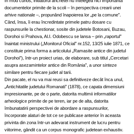
În mod curios, initiatorul anchetei nu întelegea nici importanta
documentelor primite de la scoli – în perspectiva crearii unei
arhive nationale –, propunând înapoierea lor „pe la comune”.
Când, însa, îi erau încredintate primele patru dosare cu
raspunsurile la chestionar, sosite din judetele Botosani, Buzau,
Dorohoi si Prahova, Al.I. Odobescu se lansa – prin „raportul”
înaintat ministrului („Monitorul Oficial” nr.152, 13/25 iulie 1871, ce
constituie prima forma a articolului „Ramasite antice din judetul
Dorohoi”), într-un proiect urias, de elaborare, sub titlul „Cercetari
asupra asezamintelor antice din România”, a unor sinteze
similare pentru fiecare judet al tarii.
Din pacate, el nu va mai reusi sa definitiveze decât înca unul,
„Antichitatile judetului Romanati” (1878), ce capata dimensiuni
impresionante, pe de o parte, datorita multimii informatiilor
arheologice primite de pe teren, iar pe de alta, datorita
îmbunatatirii perspectivei de abordare a raspunsurilor,
încorporate alaturi de tot ce se publicase anterior în aceasta
privinta din zona într-un adevarat instrument de lucru pentru
viitorime, gândit ca un corpus monografic judetean exhaustiv.