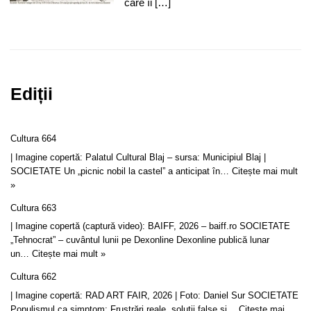
care îi […]
Ediții
Cultura 664
| Imagine copertă: Palatul Cultural Blaj – sursa: Municipiul Blaj |
SOCIETATE Un „picnic nobil la castel” a anticipat în…
Citește mai mult
»
Cultura 663
| Imagine copertă (captură video): BAIFF, 2026 – baiff.ro SOCIETATE
„Tehnocrat” – cuvântul lunii pe Dexonline Dexonline publică lunar
un…
Citește mai mult »
Cultura 662
| Imagine copertă: RAD ART FAIR, 2026 | Foto: Daniel Sur SOCIETATE
Populismul ca simptom: Frustrări reale, soluții false și…
Citește mai