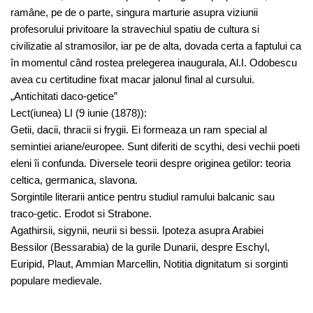
ramâne, pe de o parte, singura marturie asupra viziunii
profesorului privitoare la stravechiul spatiu de cultura si
civilizatie al stramosilor, iar pe de alta, dovada certa a faptului ca
în momentul când rostea prelegerea inaugurala, Al.I. Odobescu
avea cu certitudine fixat macar jalonul final al cursului.
„Antichitati daco-getice”
Lect(iunea) LI (9 iunie (1878)):
Getii, dacii, thracii si frygii. Ei formeaza un ram special al
semintiei ariane/europee. Sunt diferiti de scythi, desi vechii poeti
eleni îi confunda. Diversele teorii despre originea getilor: teoria
celtica, germanica, slavona.
Sorgintile literarii antice pentru studiul ramului balcanic sau
traco-getic. Erodot si Strabone.
Agathirsii, sigynii, neurii si bessii. Ipoteza asupra Arabiei
Bessilor (Bessarabia) de la gurile Dunarii, despre Eschyl,
Euripid, Plaut, Ammian Marcellin, Notitia dignitatum si sorginti
populare medievale.