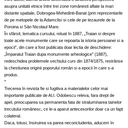
asupra unitatii etnice între trei zone românesti aflate la mari
distante spatiale, Dobrogea-Mehedinti-Banat (prin reprezentarile
de pe metopele de la Adamclisi si cele de pe tezaurele de la
Poroina si Sân Nicolaul Mare.
În sfârsit, tematica cursului, reluat în 1887, „Traian si despre
toate acele monumente care se repoarta la istoria persoanei si a
epocii”, din care a fost publicata doar lectia de deschidere:
„Împaratul Traian dupa monumente arheologice” (1887),
redeschidea problemele vechiului curs din 1874/1875, restrânse
la chestiunea originii poporului român si a epocii în care s-a
produs.
*
Trecerea în revista fie si fugitiva a materialelor celor mai
importante publicate de Al.I. Odobescu releva, fara drept de
apel, preocuparea sa permanenta fata de straluminarea tainelor
trecutului românesc, ce le-a aparut antecesorilor doar ca un fapt
colateral.
Daca, totusi, însiruirea va parea neconcludenta, aducem în