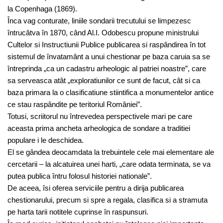
la Copenhaga (1869).
Înca vag conturate, liniile sondarii trecutului se limpezesc
întrucâtva în 1870, când Al.I. Odobescu propune ministrului
Cultelor si Instructiunii Publice publicarea si raspândirea în tot
sistemul de învatamânt a unui chestionar pe baza caruia sa se
întreprinda „ca un cadastru arheologic al patriei noastre”, care
sa serveasca atât „exploratiunilor ce sunt de facut, cât si ca
baza primara la o clasificatiune stiintifica a monumentelor antice
ce stau raspândite pe teritoriul României”.
Totusi, scriitorul nu întrevedea perspectivele mari pe care
aceasta prima ancheta arheologica de sondare a traditiei
populare i le deschidea.
El se gândea deocamdata la trebuintele cele mai elementare ale
cercetarii – la alcatuirea unei harti, „care odata terminata, se va
putea publica întru folosul historiei nationale”.
De aceea, îsi oferea serviciile pentru a dirija publicarea
chestionarului, precum si spre a regala, clasifica si a stramuta
pe harta tarii notitele cuprinse în raspunsuri.