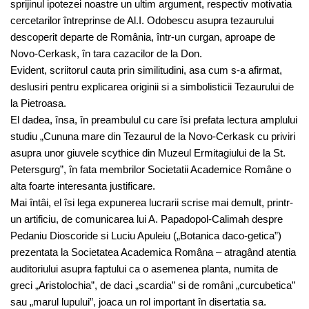
sprijinul ipotezei noastre un ultim argument, respectiv motivatia
cercetarilor întreprinse de Al.I. Odobescu asupra tezaurului
descoperit departe de România, într-un curgan, aproape de
Novo-Cerkask, în tara cazacilor de la Don.
Evident, scriitorul cauta prin similitudini, asa cum s-a afirmat,
deslusiri pentru explicarea originii si a simbolisticii Tezaurului de
la Pietroasa.
El dadea, însa, în preambulul cu care îsi prefata lectura amplului
studiu „Cununa mare din Tezaurul de la Novo-Cerkask cu priviri
asupra unor giuvele scythice din Muzeul Ermitagiului de la St.
Petersgurg”, în fata membrilor Societatii Academice Române o
alta foarte interesanta justificare.
Mai întâi, el îsi lega expunerea lucrarii scrise mai demult, printr-
un artificiu, de comunicarea lui A. Papadopol-Calimah despre
Pedaniu Dioscoride si Luciu Apuleiu („Botanica daco-getica”)
prezentata la Societatea Academica Româna – atragând atentia
auditoriului asupra faptului ca o asemenea planta, numita de
greci „Aristolochia”, de daci „scardia” si de români „curcubetica”
sau „marul lupului”, joaca un rol important în disertatia sa.