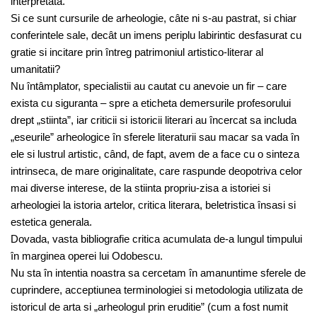
interpretata.
Si ce sunt cursurile de arheologie, câte ni s-au pastrat, si chiar
conferintele sale, decât un imens periplu labirintic desfasurat cu
gratie si incitare prin întreg patrimoniul artistico-literar al
umanitatii?
Nu întâmplator, specialistii au cautat cu anevoie un fir – care
exista cu siguranta – spre a eticheta demersurile profesorului
drept „stiinta”, iar criticii si istoricii literari au încercat sa includa
„eseurile” arheologice în sferele literaturii sau macar sa vada în
ele si lustrul artistic, când, de fapt, avem de a face cu o sinteza
intrinseca, de mare originalitate, care raspunde deopotriva celor
mai diverse interese, de la stiinta propriu-zisa a istoriei si
arheologiei la istoria artelor, critica literara, beletristica însasi si
estetica generala.
Dovada, vasta bibliografie critica acumulata de-a lungul timpului
în marginea operei lui Odobescu.
Nu sta în intentia noastra sa cercetam în amanuntime sferele de
cuprindere, acceptiunea terminologiei si metodologia utilizata de
istoricul de arta si „arheologul prin eruditie” (cum a fost numit