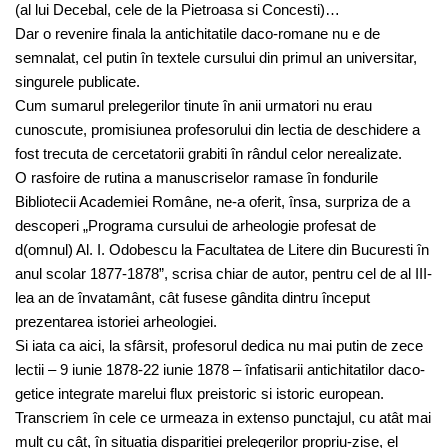
(al lui Decebal, cele de la Pietroasa si Concesti)…
Dar o revenire finala la antichitatile daco-romane nu e de
semnalat, cel putin în textele cursului din primul an universitar,
singurele publicate.
Cum sumarul prelegerilor tinute în anii urmatori nu erau
cunoscute, promisiunea profesorului din lectia de deschidere a
fost trecuta de cercetatorii grabiti în rândul celor nerealizate.
O rasfoire de rutina a manuscriselor ramase în fondurile
Bibliotecii Academiei Române, ne-a oferit, însa, surpriza de a
descoperi „Programa cursului de arheologie profesat de
d(omnul) Al. I. Odobescu la Facultatea de Litere din Bucuresti în
anul scolar 1877-1878”, scrisa chiar de autor, pentru cel de al III-
lea an de învatamânt, cât fusese gândita dintru început
prezentarea istoriei arheologiei.
Si iata ca aici, la sfârsit, profesorul dedica nu mai putin de zece
lectii – 9 iunie 1878-22 iunie 1878 – înfatisarii antichitatilor daco-
getice integrate marelui flux preistoric si istoric european.
Transcriem în cele ce urmeaza in extenso punctajul, cu atât mai
mult cu cât, în situatia disparitiei prelegerilor propriu-zise, el