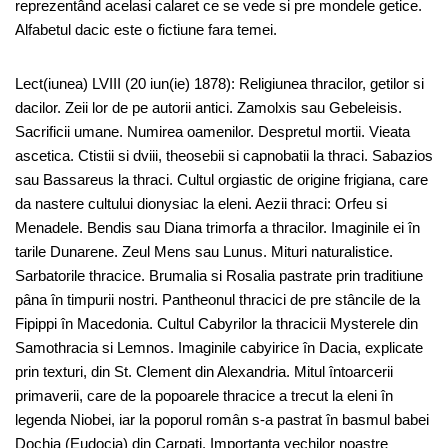
reprezentând acelasi calaret ce se vede si pre mondele getice.
Alfabetul dacic este o fictiune fara temei.
Lect(iunea) LVIII (20 iun(ie) 1878): Religiunea thracilor, getilor si
dacilor. Zeii lor de pe autorii antici. Zamolxis sau Gebeleisis.
Sacrificii umane. Numirea oamenilor. Despretul mortii. Vieata
ascetica. Ctistii si dviii, theosebii si capnobatii la thraci. Sabazios
sau Bassareus la thraci. Cultul orgiastic de origine frigiana, care
da nastere cultului dionysiac la eleni. Aezii thraci: Orfeu si
Menadele. Bendis sau Diana trimorfa a thracilor. Imaginile ei în
tarile Dunarene. Zeul Mens sau Lunus. Mituri naturalistice.
Sarbatorile thracice. Brumalia si Rosalia pastrate prin traditiune
pâna în timpurii nostri. Pantheonul thracici de pre stâncile de la
Fipippi în Macedonia. Cultul Cabyrilor la thracicii Mysterele din
Samothracia si Lemnos. Imaginile cabyirice în Dacia, explicate
prin texturi, din St. Clement din Alexandria. Mitul întoarcerii
primaverii, care de la popoarele thracice a trecut la eleni în
legenda Niobei, iar la poporul român s-a pastrat în basmul babei
Dochia (Eudocia) din Carpati. Importanta vechilor noastre