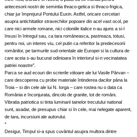
antecesorii nostri de semintia thraco-getica si thraco-frigica,
chiar jur împrejurul Pontului Euxin. Astfel, oricare cercetari
asupra antichitatilor stravechilor popoare din acel vast ocol, pe
care nici armele romane, nici coloniile italice n-au ajuns a si-l
însusi în întregul sau, ca tara româneasca, pastreaza, totusi,
pentru noi, un interes viu, cel putin ca referitor la predecesorii
românilor, pe tarmurile sud-orientale ale Europei si la cultura de
care aceia s-au bucurat odinioara în interiorul si-n vecinatatea
patriei noastre”.
Parca se aud ecouri din scrierile viitoare ale lui Vasile Pârvan –
care descoperea cu probe materiale întinderea dacilor pâna la
Troia – si din cele ale lui N. Iorga – care rostea nu o data ca
România e înconjurata, dincolo de granite, tot de români.
Vibratia patriotica si tinta luminarii tainelor trecutului national
sunt, asadar, de presupus chiar si în cele, mai nelegate aparent,
de tara, incursiuni ale autorului.
*
Desigur, Timpul si-a spus cuvântul asupra multora dintre