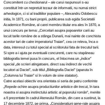
Concomitent cu chestionarul – ale carui raspunsuri s-au
constituit într-un nepretuit tezaur de informatii, nu numai strict
arheologice, ci si al traditiilor populare –, Alexandru Odobescu
initia, în 1871, cu bani proprii, publicarea sub egida Societatii
Academice Române, al carei membru titular era ales în 1870, a
unui concurs pe tema: „Cercetari asupra popoarelor carii au
locuit tarile române de a stânga Dunarii, mai nainte de conchista
acestor tari de catre imperatoriul Traian”, cea ce releva, înca o
data, interesul cu totul special al scriitorului fata de trecutul tarii.
Si spre a-i ajuta pe eventualii concurenti, care nu stapâneau
bibliografia temei pusa în concurs, el întocmea un „indice”
special „de scrieri atingatoare, direct sau indirect de vechii
locuitori ai Daciei”, sub titlul „Bibliografia Daciei” (aparuta în
„Columna lui Traian” si în volum de sine statator).
Catre acelasi obiectiv era orientata si seria de patru conferinte
„Repede ochire asupra productiunilor artistice din trecut, în tara
noastra si asupra instinctului artistic al poporului român”, menite
a fi prezentate în cadrul Ateneului Român, din care a sustinut, la
17 decembrie 1872, pe prima, „Consideratiuni gene-rale asupra