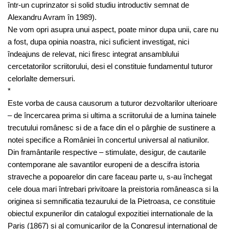
într-un cuprinzator si solid studiu introductiv semnat de
Alexandru Avram în 1989).
Ne vom opri asupra unui aspect, poate minor dupa unii, care nu
a fost, dupa opinia noastra, nici suficient investigat, nici
îndeajuns de relevat, nici firesc integrat ansamblului
cercetatorilor scriitorului, desi el constituie fundamentul tuturor
celorlalte demersuri.
*
Este vorba de causa causorum a tuturor dezvoltarilor ulterioare
– de încercarea prima si ultima a scriitorului de a lumina tainele
trecutului românesc si de a face din el o pârghie de sustinere a
notei specifice a României în concertul universal al natiunilor.
Din framântarile respective – stimulate, desigur, de cautarile
contemporane ale savantilor europeni de a descifra istoria
straveche a popoarelor din care faceau parte u, s-au închegat
cele doua mari întrebari privitoare la preistoria româneasca si la
originea si semnificatia tezaurului de la Pietroasa, ce constituie
obiectul expunerilor din catalogul expozitiei internationale de la
Paris (1867) si al comunicarilor de la Congresul international de