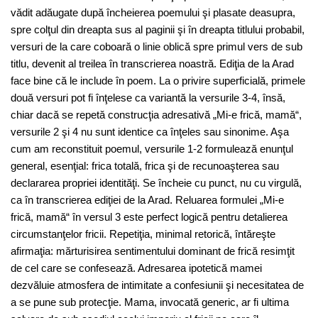
vădit adăugate după încheierea poemului şi plasate deasupra,
spre colţul din dreapta sus al paginii şi în dreapta titlului probabil,
versuri de la care coboară o linie oblică spre primul vers de sub
titlu, devenit al treilea în transcrierea noastră. Ediţia de la Arad
face bine că le include în poem. La o privire superficială, primele
două versuri pot fi înţelese ca variantă la versurile 3-4, însă,
chiar dacă se repetă construcţia adresativă „Mi-e frică, mamă“,
versurile 2 şi 4 nu sunt identice ca înţeles sau sinonime. Aşa
cum am reconstituit poemul, versurile 1-2 formulează enunţul
general, esenţial: frica totală, frica şi de recunoaşterea sau
declararea propriei identităţi. Se încheie cu punct, nu cu virgulă,
ca în transcrierea ediţiei de la Arad. Reluarea formulei „Mi-e
frică, mamă“ în versul 3 este perfect logică pentru detalierea
circumstanţelor fricii. Repetiţia, minimal retorică, întăreşte
afirmaţia: mărturisirea sentimentului dominant de frică resimţit
de cel care se confesează. Adresarea ipotetică mamei
dezvăluie atmosfera de intimitate a confesiunii şi necesitatea de
a se pune sub protecţie. Mama, invocată generic, ar fi ultima