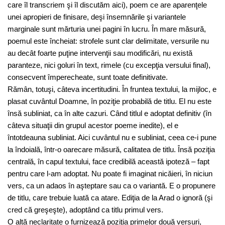
care îl transcriem şi îl discutăm aici), poem ce are aparenţele
unei apropieri de finisare, deşi însemnările şi variantele
marginale sunt mărturia unei pagini în lucru. În mare măsură,
poemul este încheiat: strofele sunt clar delimitate, versurile nu
au decât foarte puţine intervenţii sau modificări, nu există
paranteze, nici goluri în text, rimele (cu excepţia versului final),
consecvent împerecheate, sunt toate definitivate.
Rămân, totuşi, câteva incertitudini. În fruntea textului, la mijloc, e
plasat cuvântul Doamne, în poziţie probabilă de titlu. El nu este
însă subliniat, ca în alte cazuri. Când titlul e adoptat definitiv (în
câteva situaţii din grupul acestor poeme inedite), el e
întotdeauna subliniat. Aici cuvântul nu e subliniat, ceea ce-i pune
la îndoială, într-o oarecare măsură, calitatea de titlu. Însă poziţia
centrală, în capul textului, face credibilă această ipoteză – fapt
pentru care l-am adoptat. Nu poate fi imaginat nicăieri, în niciun
vers, ca un adaos în aşteptare sau ca o variantă. E o propunere
de titlu, care trebuie luată ca atare. Ediţia de la Arad o ignoră (şi
cred că greşeşte), adoptând ca titlu primul vers.
O altă neclaritate o furnizează poziţia primelor două versuri,