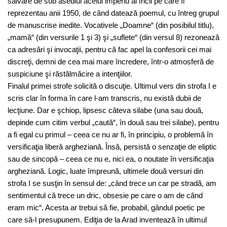
salvare de sub asediul acelui imperiu al fricii pe care îl
reprezentau anii 1950, de când datează poemul, cu întreg grupul
de manuscrise inedite. Vocativele „Doamne“ (din posibilul titlu),
„mamă“ (din versurile 1 şi 3) şi „suflete“ (din versul 8) rezonează
ca adresări şi invocaţii, pentru că fac apel la confesorii cei mai
discreţi, demni de cea mai mare încredere, într-o atmosferă de
suspiciune şi răstălmăcire a intenţiilor.
Finalul primei strofe solicită o discuţie. Ultimul vers din strofa I e
scris clar în forma în care l-am transcris, nu există dubii de
lecţiune. Dar e şchiop, lipsesc câteva silabe (una sau două,
depinde cum citim verbul „caută“, în două sau trei silabe), pentru
a fi egal cu primul – ceea ce nu ar fi, în principiu, o problemă în
versificaţia liberă argheziană. Însă, persistă o senzaţie de eliptic
sau de sincopă – ceea ce nu e, nici ea, o noutate în versificaţia
argheziană. Logic, luate împreună, ultimele două versuri din
strofa I se susţin în sensul de: „când trece un car pe stradă, am
sentimentul că trece un dric, obsesie pe care o am de când
eram mic“. Acesta ar trebui să fie, probabil, gândul poetic pe
care să-l presupunem. Ediţia de la Arad inventează în ultimul