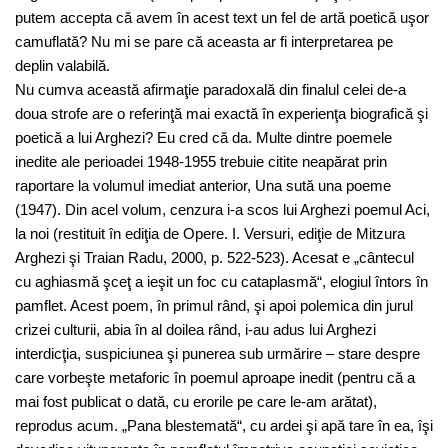
putem accepta că avem în acest text un fel de artă poetică uşor
camuflată? Nu mi se pare că aceasta ar fi interpretarea pe
deplin valabilă.
Nu cumva această afirmaţie paradoxală din finalul celei de-a
doua strofe are o referinţă mai exactă în experienţa biografică şi
poetică a lui Arghezi? Eu cred că da. Multe dintre poemele
inedite ale perioadei 1948-1955 trebuie citite neapărat prin
raportare la volumul imediat anterior, Una sută una poeme
(1947). Din acel volum, cenzura i-a scos lui Arghezi poemul Aci,
la noi (restituit în ediţia de Opere. I. Versuri, ediţie de Mitzura
Arghezi şi Traian Radu, 2000, p. 522-523). Acesat e „cântecul
cu aghiasmă şceţ a ieşit un foc cu cataplasmă“, elogiul întors în
pamflet. Acest poem, în primul rând, şi apoi polemica din jurul
crizei culturii, abia în al doilea rând, i-au adus lui Arghezi
interdicţia, suspiciunea şi punerea sub urmărire – stare despre
care vorbeşte metaforic în poemul aproape inedit (pentru că a
mai fost publicat o dată, cu erorile pe care le-am arătat),
reprodus acum. „Pana blestemată“, cu ardei şi apă tare în ea, îşi