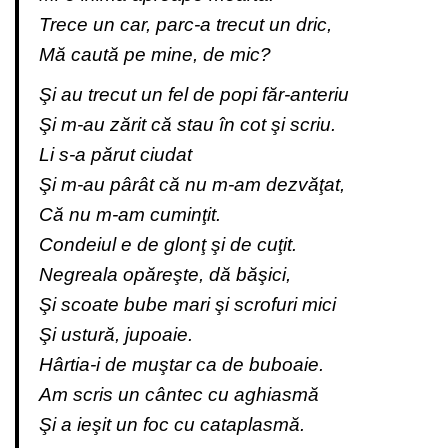
Trece un car, parc-a trecut un dric,
Mă caută pe mine, de mic?
Şi au trecut un fel de popi făr-anteriu
Şi m-au zărit că stau în cot şi scriu.
Li s-a părut ciudat
Şi m-au pârât că nu m-am dezvăţat,
Că nu m-am cuminţit.
Condeiul e de glonţ şi de cuţit.
Negreala opăreşte, dă băşici,
Şi scoate bube mari şi scrofuri mici
Şi ustură, jupoaie.
Hârtia-i de muştar ca de buboaie.
Am scris un cântec cu aghiasmă
Şi a ieşit un foc cu cataplasmă.