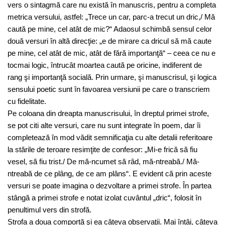
vers o sintagmă care nu există în manuscris, pentru a completa
metrica versului, astfel: „Trece un car, parc-a trecut un dric,/ Mă
caută pe mine, cel atât de mic?“ Adaosul schimbă sensul celor
două versuri în altă direcţie: „e de mirare ca dricul să mă caute
pe mine, cel atât de mic, atât de fără importanţă“ – ceea ce nu e
tocmai logic, întrucât moartea caută pe oricine, indiferent de
rang şi importanţă socială. Prin urmare, şi manuscrisul, şi logica
sensului poetic sunt în favoarea versiunii pe care o transcriem
cu fidelitate.
Pe coloana din dreapta manuscrisului, în dreptul primei strofe,
se pot citi alte versuri, care nu sunt integrate în poem, dar îi
completează în mod vădit semnificaţia cu alte detalii referitoare
la stările de teroare resimţite de confesor: „Mi-e frică să fiu
vesel, să fiu trist./ De mă-ncumet să râd, mă-ntreabă./ Mă-
ntreabă de ce plâng, de ce am plâns“. E evident că prin aceste
versuri se poate imagina o dezvoltare a primei strofe. În partea
stângă a primei strofe e notat izolat cuvântul „dric“, folosit în
penultimul vers din strofă.
Strofa a doua comportă şi ea câteva observaţii. Mai întâi, câteva