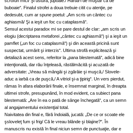
scrofuri mici/ Şi ustură, jupoaie./ Hârtia-i de muştar ca de
buboaie“. Finalul strofei a doua trebuie citit cu atenţie, pe
dedesubt, cum ar spune poetul: „Am scris un cântec cu
aghiasmă/ Şi a ieşit un foc cu cataplasmă“.
Sensul acestui paradox mi se pare destul de clar: „am scris un
elogiu (decriptarea metaforei „cântec cu aghiasmă“) şi a ieşit un
pamflet („un foc cu cataplasmă“) şi din această pricină sunt
suspectat, urmărit şi interzis“. Ultima strofă explicitează şi
detaliază acest sens, referitor la „pana blestemată“, adică bine
intenţionată, dar rău înţeleasă, răstălmăcită şi acuzată de
adversitate: „Vreau să mângâi şi zgărâie şi muşcă,/ Slovele-
aduc a iarbă ca de puşcă,/ A vitriol şi-a ţipirig“. Un vers pierdut,
rămas în afara elaborării finale, e însemnat marginal, în dreapta
ultimei strofe, presupunând, în mod evident, ca subiect pana
blestemată: „Are în ea o pată de sânge închegată“, ca un semn
al angajamentului existenţial total.
Naivitatea din final e, fără îndoială, jucată: „De ce or scoate ele
şsloveleţ fum şi frig/ Că le vreau blânde şi blajine?“. În
manuscris nu există în final niciun semn de punctuaţie, dar e