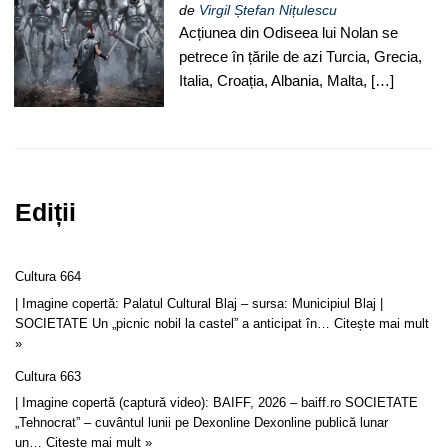
de
Virgil Ștefan Nițulescu
Acțiunea din Odiseea lui Nolan se
petrece în țările de azi Turcia, Grecia,
Italia, Croația, Albania, Malta, […]
Ediții
Cultura 664
| Imagine copertă: Palatul Cultural Blaj – sursa: Municipiul Blaj |
SOCIETATE Un „picnic nobil la castel” a anticipat în…
Citește mai mult
»
Cultura 663
| Imagine copertă (captură video): BAIFF, 2026 – baiff.ro SOCIETATE
„Tehnocrat” – cuvântul lunii pe Dexonline Dexonline publică lunar
un…
Citește mai mult »