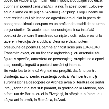
dovedise vituperanţa în pamfletul împotriva ocupaţiei sovietice,
cuprins în poemul cenzurat Aci, la noi. În acest poem, „Slovele-
aduc a iarbă ca de puşcă,/ A vitriol şi-a ţipirig“. Elogiul neamului
care rezistă unui şir istoric de agresiuni era dublat în poem de
ponegrirea ultimului ocupant ca un profitor detestabil de pe urma
conjuncturilor. De acolo, toate consecinţele: frica insuflată
poetului de cei care îl urmăresc ca nişte ciocli, reducerea lui la
tăcere, interdicţia de a publica. Deşi nu e datat, putem
presupune că poemul Doamne ar fi fost scris prin 1948-1949.
Transmite exact, cu un fior tipic arghezian şi cu arsenalul său
figurativ specific, atmosfera de persecuţie şi suspiciune a epocii,
ca şi condiţia ingrată a poetului urmărit şi interzis.
Se vede foarte bine că Arghezi era pregătit, dacă nu pentru
disidenţă, atunci pentru rezistenţă politică. Va fi pentru mulţi
surprinzător să descopere că Arghezi avea o literatură de sertar:
întâi, „sertarul“ a stat sub pământ, în grădina de la Mărţişor, apoi
a fost luat de Baruţu cu el în Elveţia şi, în sfârşit, s-a întors, cu
câţiva ani în urmă, în România, la Arad.