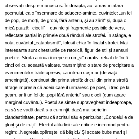
observaţii despre manuscris. În dreapta, au rămas în afara
poemului, ca o însemnare de aducere-aminte, cuvintele: „un fel
de popi, de morţi, de gropi, fără anteriu, şi au zărit“ şi, după o
mică pauză: „cioclii“ – cuvinte şi fragmente posibile de vers,
reflectate parţial în primele două rânduri ale strofei. În stânga, e
notat cuvântul „cataplasmă“, folosit chiar în finalul strofei. Mai
interesante sunt chestiunile de retorică, figuri de stil şi sensuri
poetice. Strofa a doua începe cu un „şi“ narativ, reluat de încă
cinci ori cu această valoare, transmiţând o stare de precipitare a
evenimentelor trăite opresiv, ca într-un coşmar (de viaţă
ameninţată), continuat din prima strofă: dricul din prima strofă
atrage impresia că aceia care îl urmăresc pe poet, îi trec pe la
geam, ar fi un fel de „popi fără anteriu“ sau ciocli (cum apare
marginal cuvântul). Poetul se simte supravegheat îndeaproape,
ca să se vadă dacă s-a cuminţit, dacă mai scrie în
clandestinitate, pentru că scrisul său e periculos: „Condeiul e de
glonţ şi de cuţit“. Efectul atitudinii sale critice e incomod pentru
regim: „Negreala opăreşte, dă băşici,/ Şi scoate bube mari şi