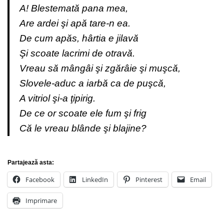
A! Blestemată pana mea,
Are ardei şi apă tare-n ea.
De cum apăs, hârtia e jilavă
Şi scoate lacrimi de otravă.
Vreau să mângâi şi zgărâie şi muşcă,
Slovele-aduc a iarbă ca de puşcă,
A vitriol şi-a ţipirig.
De ce or scoate ele fum şi frig
Că le vreau blânde şi blajine?
Partajează asta:
Facebook
LinkedIn
Pinterest
Email
Imprimare