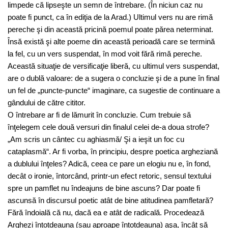
limpede că lipseşte un semn de întrebare. (În niciun caz nu
poate fi punct, ca în ediţia de la Arad.) Ultimul vers nu are rimă
pereche şi din această pricină poemul poate părea neterminat.
Însă există şi alte poeme din această perioadă care se termină
la fel, cu un vers suspendat, în mod voit fără rimă pereche.
Această situaţie de versificaţie liberă, cu ultimul vers suspendat,
are o dublă valoare: de a sugera o concluzie şi de a pune în final
un fel de „puncte-puncte“ imaginare, ca sugestie de continuare a
gândului de către cititor.
O întrebare ar fi de lămurit în concluzie. Cum trebuie să
înţelegem cele două versuri din finalul celei de-a doua strofe?
„Am scris un cântec cu aghiasmă/ Şi a ieşit un foc cu
cataplasmă“. Ar fi vorba, în principiu, despre poetica argheziană
a dublului înţeles? Adică, ceea ce pare un elogiu nu e, în fond,
decât o ironie, întorcând, printr-un efect retoric, sensul textului
spre un pamflet nu îndeajuns de bine ascuns? Dar poate fi
ascunsă în discursul poetic atât de bine atitudinea pamfletară?
Fără îndoială că nu, dacă ea e atât de radicală. Procedează
Arghezi întotdeauna (sau aproape întotdeauna) aşa, încât să