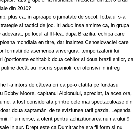
iale din 2010?
mp, plus ca, in aproape o jumatate de secol, fotbalul s-a
trategie si tactici de joc. Iti aduc insa aminte ca, in grupa
adevarat, pe locul al III-lea, dupa Brazilia, echipa care
ampioana mondiala en titre, dar inaintea Cehoslovaciei care
or formatii de asemenea anvergura, temporizatorii lui
 (portionate echitabil: doua cehilor si doua brazilienilor, ca
tine decât au inscris spaniolii cei ofensivi in intreg
e l-a intors de câteva ori ca pe-o clatita pe fundasul
u Bobby Moore, capitanul Albionului, apreciat, la acea ora,
 lume, a fost considerata printre cele mai spectaculoase din
 in doar doua saptamâni de televiziunea tarii gazda. Legenda
mii, Flumiense, a oferit pentru achizitionarea numarului 9
sale in aur. Drept este ca Dumitrache era filiform si nu