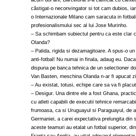
câstigat-o neconvingator si tot cam dubios, iar
o Internazionale Milano cam saracuta in fotbalist
profesionalismului sec al lui Jose Murinho.
– Sa schimbam subiectul pentru ca este clar c
Olanda?
– Palida, rigida si dezamagitoare. A spus-o un
anti-fotbal! Nu numai in finala, adaug eu. Daca
dispuna pe banca tehnica de un selectioner dot
Van Basten, meschina Olanda n-ar fi apucat ziu
– Au existat, totusi, echipe care sa va fi placu
– Desigur. Una dintre ele a fost Ghana, practica
cu atleti capabili de executii tehnice remarcab
frumoasa, ca si Uruguayul si Paraguayul, de a
Germaniei, a carei expectativa prelungita din 
aceste teamuri au etalat un fotbal superior, din 
Franta sau Anglia, au uitat adevarul elementar