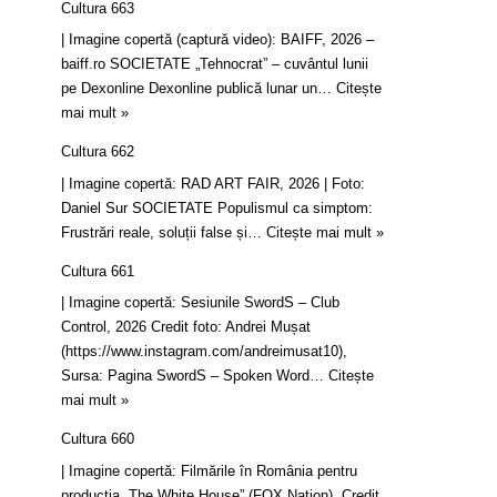
Cultura 663
| Imagine copertă (captură video): BAIFF, 2026 –
baiff.ro SOCIETATE „Tehnocrat” – cuvântul lunii
pe Dexonline Dexonline publică lunar un…
Citește
mai mult »
Cultura 662
| Imagine copertă: RAD ART FAIR, 2026 | Foto:
Daniel Sur SOCIETATE Populismul ca simptom:
Frustrări reale, soluții false și…
Citește mai mult »
Cultura 661
| Imagine copertă: Sesiunile SwordS – Club
Control, 2026 Credit foto: Andrei Mușat
(https://www.instagram.com/andreimusat10),
Sursa: Pagina SwordS – Spoken Word…
Citește
mai mult »
Cultura 660
| Imagine copertă: Filmările în România pentru
producția „The White House” (FOX Nation). Credit