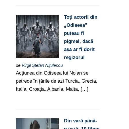
Toți actorii din
„Odiseea”
puteau fi
pigmei, dacă
așa ar fi dorit
regizorul
de
Virgil Ștefan Nițulescu
Acțiunea din Odiseea lui Nolan se
petrece în țările de azi Turcia, Grecia,
Italia, Croația, Albania, Malta, […]
Din vară până-
n vară: 10 filme