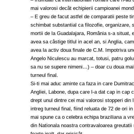
mai valorosi decât echipierii campioanei mond
– E greu de facut astfel de comparatii peste ti
schimbat substantial ca filozofie, organizare, s
mortii de la Guadalajara, România s-a situat, e 
avea sa câstige titlul in acel an, si Anglia, c
avea la activ doua finale de C.M. Impotriva un
Angelo Niculescu au marcat, totusi, patru goluri
sa nu se supere nimeni…) – doar cu doua mai pu
turneul final.
Si-ti mai aduc aminte ca faza in care Dumitrach
Angliei, Labone, dupa care l-a dat cap in cap c
drept unul dintre cei mai valorosi stopperi din
intreg turneul final, fiind reluata de 72 de ori
mai spune ca o celebra echipa braziliana a vre
din Nationala noastra contravaloarea greutatii 
foarte inalt, dar orisicât…