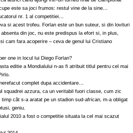
ocupe este sa joci frumos: restul vine de la sine…
catorul nr. 1 al competitiei…
a si acest trofeu. Forlan este un bun suteur, si din lovituri
 absenta din joc, nu este predispus la efort si, in plus,
 si cam fara acoperire – ceva de genul lui Cristiano
r one in locul lui Diego Forlan?
ta editie a Mondialului n-as fi atribuit titlul pentru cel mai
irlo.
ea nerefacut complet dupa accidentare…
ul squadrei azzura, ca un veritabil fuori classe, cum zic
inul timp cât s-a aratat pe un stadion sud-african, m-a obligat
tusi, geniu.
ialul 2010 a fost o competitie situata la cel mai scazut
alul 2014…