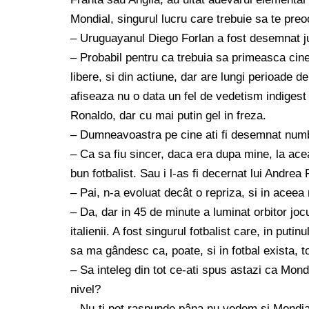
Mondial, singurul lucru care trebuie sa te pre
– Uruguayanul Diego Forlan a fost desemnat ju
– Probabil pentru ca trebuia sa primeasca cinev
libere, si din actiune, dar are lungi perioade de
afiseaza nu o data un fel de vedetism indigest
Ronaldo, dar cu mai putin gel in freza.
– Dumneavoastra pe cine ati fi desemnat numbe
– Ca sa fiu sincer, daca era dupa mine, la aceas
bun fotbalist. Sau i l-as fi decernat lui Andrea P
– Pai, n-a evoluat decât o repriza, si in ace
– Da, dar in 45 de minute a luminat orbitor joc
italienii. A fost singurul fotbalist care, in put
sa ma gândesc ca, poate, si in fotbal exista, to
– Sa inteleg din tot ce-ati spus astazi ca Mond
nivel?
– Nu-ti pot raspunde pâna nu vedem si Mondi