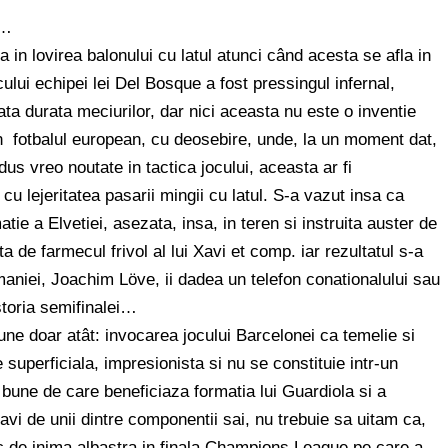
i…
a in lovirea balonului cu latul atunci când acesta se afla in
lui echipei lei Del Bosque a fost pressingul infernal,
ata durata meciurilor, dar nici aceasta nu este o inventie
in fotbalul european, cu deosebire, unde, la un moment dat,
s vreo noutate in tactica jocului, aceasta ar fi
cu lejeritatea pasarii mingii cu latul. S-a vazut insa ca
ie a Elvetiei, asezata, insa, in teren si instruita auster de
 de farmecul frivol al lui Xavi et comp. iar rezultatul s-a
aniei, Joachim Löve, ii dadea un telefon conationalului sau
istoria semifinalei…
une doar atât: invocarea jocului Barcelonei ca temelie si
e superficiala, impresionista si nu se constituie intr-un
 bune de care beneficiaza formatia lui Guardiola si a
vi de unii dintre componentii sai, nu trebuie sa uitam ca,
ec de inima albastra in finala Champions League pe care a