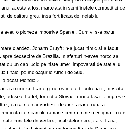
 anul acesta a fost martelata in semifinalele competitiei de
i de calibru greu, insa fortificata de inefabilul
a aveti o pioneza impotriva Spaniei. Cum vi s-a parut
 mare olandez, Johann Cruyff: n-a jucat nimic si a facut
, spre deosebire de Brazilia, in sferturi n-avea noroc sa
at cu un cap lucid pe niste umeri impovarati de stafia lui
a finalei pe meleagurile Africii de Sud.
t la acest Mondial?
nta a unui joc foarte generos in efort, antrenant, in vizita,
ile, adesea. La fel, formatia Slovaciei mi-a lasat o impresie
ltfel, ca sa nu mai vorbesc despre tânara trupa a
semifinala cu spaniolii ramâne pentru mine o enigma. Toate
toate punctele de vedere, finalistelor care, ca si Italia,
 ca atunci când ajungi intr-un turneu final de Campionat