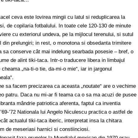
cel ceva este lovirea mingii cu latul si reduplicarea la
usi, de copilaria fotbalului. In toate cele 120-130 de minute
iere cu exteriorul undeva, pe la mijlocul terenului, si sutul
lul din prelungiri; in rest, o monotona si obsedanta trimitere
nita sa conserve cât mai indelung searbada posesie – bref, o
me de alint tiki-taca. Intr-o traducere libera in limbajul
e cheama „na-ti-o tie, da-mi-o mie“, iar in jargonul
neala“.
uvine sa facem precizarea ca aceasta „noutate“ are o vechime
reo patru. Daca nu mi-ar fi teama ca o sa ma acuzi de pusee
branta mândrie patriotica aferenta, faptul ca inventia
69-’72 Nationala lui Angelo Niculescu practica o astfel de
 actualul tiki-taca iberic, interpretat insa la chitara
um de meseriasi harnici si constiinciosi.
u depasit faza grupelor la Mundialul mexican din 1970 erau