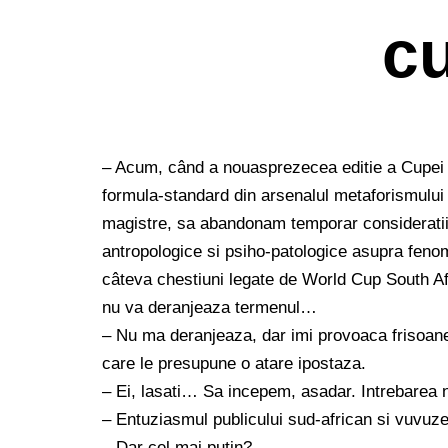
cu
– Acum, când a nouasprezecea editie a Cupei M
formula-standard din arsenalul metaforismului 
magistre, sa abandonam temporar consideratiile
antropologice si psiho-patologice asupra fenome
câteva chestiuni legate de World Cup South Afr
nu va deranjeaza termenul…
– Nu ma deranjeaza, dar imi provoaca frisoane 
care le presupune o atare ipostaza.
– Ei, lasati… Sa incepem, asadar. Intrebarea 
– Entuziasmul publicului sud-african si vuvuze
– Dar cel mai putin?