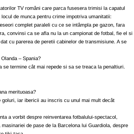
atorilor TV români care parca fusesera trimisi la capatul
locul de munca pentru crime impotriva umanitatii:
adeseori complet paraleli cu ce se intâmpla pe gazon, fara
 convinsi ca se afla nu la un campionat de fotbal, fie el si
 dat cu parerea de peretii cabinelor de transmisiune. A se
m, Olanda – Spania?
 se termine cât mai repede si sa se treaca la penaltiuri.
oana merituoasa?
goluri, iar ibericii au inscris cu unul mai mult decât
nta a vorbit despre reinventarea fotbalului-spectacol,
a masinariei de pase de la Barcelona lui Guardiola, despre
re tiki-taca…