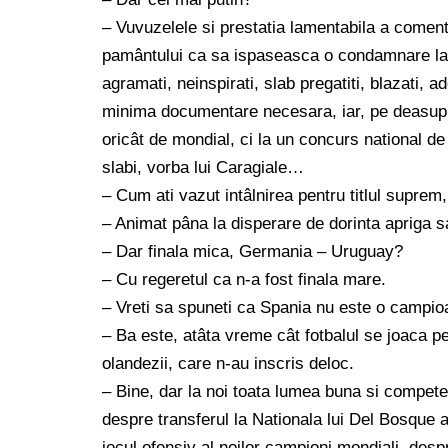
– Vuvuzelele si prestatia lamentabila a coment
pamântului ca sa ispaseasca o condamnare la 
agramati, neinspirati, slab pregatiti, blazati, 
minima documentare necesara, iar, pe deasupra,
oricât de mondial, ci la un concurs national de
slabi, vorba lui Caragiale…
– Cum ati vazut intâlnirea pentru titlul supre
– Animat pâna la disperare de dorinta apriga sa
– Dar finala mica, Germania – Uruguay?
– Cu regeretul ca n-a fost finala mare.
– Vreti sa spuneti ca Spania nu este o campi
– Ba este, atâta vreme cât fotbalul se joaca pe 
olandezii, care n-au inscris deloc.
– Bine, dar la noi toata lumea buna si compete
despre transferul la Nationala lui Del Bosque 
jocul ofensiv al noilor campioni mondiali, desp