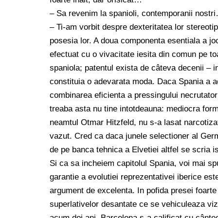
– Sa revenim la spanioli, contemporanii nostr
– Ti-am vorbit despre dexteritatea lor stereotip
posesia lor. A doua componenta esentiala a jocu
efectuat cu o vivacitate iesita din comun pe to
spaniola; patentul exista de câteva decenii – 
constituia o adevarata moda. Daca Spania a adu
combinarea eficienta a pressingului necrutator 
treaba asta nu tine intotdeauna: mediocra format
neamtul Otmar Hitzfeld, nu s-a lasat narcotizata
vazut. Cred ca daca junele selectioner al Germ
de pe banca tehnica a Elvetiei altfel se scria 
Si ca sa incheiem capitolul Spania, voi mai sp
garantie a evolutiei reprezentativei iberice est
argument de excelenta. In pofida presei foarte
superlativelor desantate ce se vehiculeaza viza
acum doi ani, Barcelona s-a calificat cu cânt