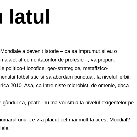
 latul
ondiale a devenit istorie – ca sa imprumut si eu o
malaiet al comentatorilor de profesie –, va propun,
 politico-filozofice, geo-strategice, metafizico-
nului fotbalistic si sa abordam punctual, la nivelul ierbii,
ica 2010. Asa, ca intre niste microbisti de omenie, daca
gândul ca, poate, nu ma voi situa la nivelul exigentelor pe
numarul unu: ce v-a placut cel mai mult la acest Mondial?
lele.