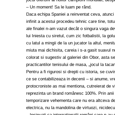
– Un moment! Sa le luam pe rând.
Daca echipa Spaniei a reinventat ceva, atunci a
infinit a acestui procedeu tehnic care tine, tot
ale finalei n-am vazut decât o singura vaga dev
lui Iniesta cu siretul, cum zic fotbalistii, la go
cu latul a mingii de la un jucator la altul, me
miuta mai dichisita, careia i s-a gasit suavul nu
colorat si sugestiv al galeriei din Obor, asta s
practicantilor tenisului de masa, „jocul la taca
Pentru a fi rigurosi si drepti cu istoria, se c
ce se contabilizeaza in decenii – si anume, v
protocroniste as mai mentiona, cutreierat de vi
reprezinta un brand românesc 100%. Prin anii ’
temporizare vehementa care nu era altceva decât
electrica, nu la mandolina de virtuozi, nicidec
– Insinuati ca internationalii români care n-a