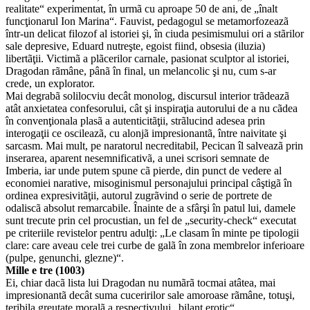
realitate“ experimentat, în urmã cu aproape 50 de ani, de „înalt
funcţionarul Ion Marina“. Fauvist, pedagogul se metamorfozeazã
într-un delicat filozof al istoriei şi, în ciuda pesimismului ori a stãrilor
sale depresive, Eduard nutreşte, egoist fiind, obsesia (iluzia)
libertãţii. Victimã a plãcerilor carnale, pasionat sculptor al istoriei,
Dragodan rãmâne, pânã în final, un melancolic şi nu, cum s-ar
crede, un explorator.
Mai degrabã solilocviu decât monolog, discursul interior trãdeazã
atât anxietatea confesorului, cât şi inspiraţia autorului de a nu cãdea
în convenţionala plasã a autenticitãţii, strãlucind adesea prin
interogaţii ce oscileazã, cu alonjã impresionantã, între naivitate şi
sarcasm. Mai mult, pe naratorul necreditabil, Pecican îl salveazã prin
inserarea, aparent nesemnificativã, a unei scrisori semnate de
Imberia, iar unde putem spune cã pierde, din punct de vedere al
economiei narative, misoginismul personajului principal câştigã în
ordinea expresivitãţii, autorul zugrãvind o serie de portrete de
odaliscã absolut remarcabile. Înainte de a sfârşi în patul lui, damele
sunt trecute prin cel procustian, un fel de „security-check“ executat
pe criteriile revistelor pentru adulţi: „Le clasam în minte pe tipologii
clare: care aveau cele trei curbe de galã în zona membrelor inferioare
(pulpe, genunchi, glezne)“.
Mille e tre (1003)
Ei, chiar dacã lista lui Dragodan nu numãrã tocmai atâtea, mai
impresionantã decât suma cuceririlor sale amoroase rãmâne, totuşi,
teribila greutate moralã a respectivului „bilanţ erotic“,