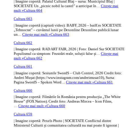
| Imagine copertă: Palatul Cultural Blaj – sursa: Municipiul Blaj |
SOCIETATE Un „picnic nobil la castel” a anticipat în…
Citește mai
mult »
Cultura 664
Cultura 663
| Imagine copertă (captură video): BAIFF, 2026 – baiff.ro SOCIETATE
„Tehnocrat” – cuvântul lunii pe Dexonline Dexonline publică lunar
un…
Citește mai mult »
Cultura 663
Cultura 662
| Imagine copertă: RAD ART FAIR, 2026 | Foto: Daniel Sur SOCIETATE
Populismul ca simptom: Frustrări reale, soluții false și…
Citește mai
mult »
Cultura 662
Cultura 661
| Imagine copertă: Sesiunile SwordS – Club Control, 2026 Credit foto:
Andrei Mușat (https://www.instagram.com/andreimusat10), Sursa:
Pagina SwordS – Spoken Word…
Citește mai mult »
Cultura 661
Cultura 660
| Imagine copertă: Filmările în România pentru producția „The White
House” (FOX Nation). Credit foto: Andreas Mircea – Icon Films,
…
Citește mai mult »
Cultura 660
Cultura 659
| Imagine copertă: Pexels Photo | SOCIETATE Conflictul dintre
Ministerul Culturii și comunitatea culturală nu mai poate fi ignorat |