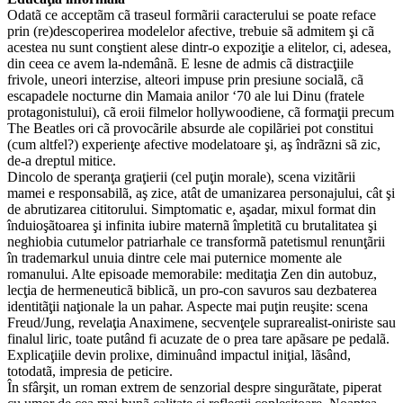
Odatã ce acceptãm cã traseul formãrii caracterului se poate reface
prin (re)descoperirea modelelor afective, trebuie sã admitem şi cã
acestea nu sunt conştient alese dintr-o expoziţie a elitelor, ci, adesea,
din ceea ce avem la-ndemânã. E lesne de admis cã distracţiile
frivole, uneori interzise, alteori impuse prin presiune socialã, cã
escapadele nocturne din Mamaia anilor ‘70 ale lui Dinu (fratele
protagonistului), cã eroii filmelor hollywoodiene, cã formaţii precum
The Beatles ori cã provocãrile absurde ale copilãriei pot constitui
(cum altfel?) experienţe afective modelatoare şi, aş îndrãzni sã zic,
de-a dreptul mitice.
Dincolo de speranţa graţierii (cel puţin morale), scena vizitãrii
mamei e responsabilã, aş zice, atât de umanizarea personajului, cât şi
de abrutizarea cititorului. Simptomatic e, aşadar, mixul format din
înduioşãtoarea şi infinita iubire maternã împletitã cu brutalitatea şi
neghiobia cutumelor patriarhale ce transformã patetismul renunţãrii
în trademarkul unuia dintre cele mai puternice momente ale
romanului. Alte episoade memorabile: meditaţia Zen din autobuz,
lecţia de hermeneuticã biblicã, un pro-con savuros sau dezbaterea
identitãţii naţionale la un pahar. Aspecte mai puţin reuşite: scena
Freud/Jung, revelaţia Anaximene, secvenţele suprarealist-oniriste sau
finalul liric, toate putând fi acuzate de o prea tare apãsare pe pedalã.
Explicaţiile devin prolixe, diminuând impactul iniţial, lãsând,
totodatã, impresia de peticire.
În sfârşit, un roman extrem de senzorial despre singurãtate, piperat