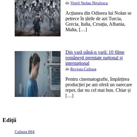
de
Virgil Ștefan Nițulescu
Acțiunea din Odiseea lui Nolan se
petrece în țările de azi Turcia,
Grecia, Italia, Croația, Albania,
Malta, […]
Din vară până-n vară: 10 filme
românești premiate național și
internațional
de
Revista Cultura
Pentru cinematografie, împărțirea
producției pe ani oferă un oarecare
reper, dar nu cel mai bun. Chiar și
[…]
Ediții
Cultura 664