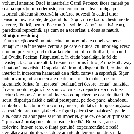
volumul anterior. Dacã în interbelic Camil Petrescu fãcea carierã pe
seama opoziţiilor moderniste, contemporaneitatea îl obligã pe
istoricul arãdean sã recurgã la grefarea poveştii în cadrul unor
tensiuni inextricabile, de gradul doi. Sigur, nu e doar o chestiune de
alegere, fiindcã, pentru Pecican (un soi de „Zeno“ transilvãnean),
paradoxul reprezintã, aşa cum ne-a tot arãtat, a doua sa naturã.
Shotgun wedding
„Cum reacţioneazã un intelectual în proximitatea unei asemenea
situaţii?“ Iatã întrebarea centralã pe care o ridicã, cu umor englezesc
cum nu prea vezi, nici mãcar la debutanţii din ultimii ani, romanul
lui Ovidiu Pecican. Rãspunsul e, în ciuda banalitãţii, la fel de
neaşteptat: ca oricare altul. Trezindu-se prins într-o „Anne Hathaway
situation“, navetistul Dragodan dã drumul, disperat fiind, robinetului
interior în încercarea hazardatã de a rãzbi cumva la suprafaţã. Sigur,
putem vorbi, într-o încercare de delimitare a tematicii, despre
speranţele forjate în „noaptea“ totalitarã ori despre „ceaţa“ tranziţiei
în zorii noului regim, însã sunt convins cã, departe de a o eclipsa,
lectura ideologicã ar trebui doar s-o completeze pe cea identitarã. Pe
scurt, dispariţia fizicã a tatãlui presupune, pe de-o parte, abandonul
simbolic al bãiatului Edu (cum e, uneori, alintat), în timp ce angoasa
cauzatã de preluarea ştafetei de figurã paternã se instaleazã, pe de
alta, odatã cu anunţarea sarcinii Imberiei, ştire ce, deloc surprinzãtor,
îi provoacã protagonistului o reacţie ineditã. Bulversat, acesta
redevine, într-un sens, o fiinţã genuinã, experimentând o realã
dereglare a simţurilor, ce aduce aminte de fenomenul „trezirii la