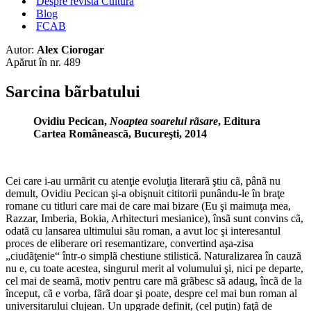
Despre revista Cultura
Blog
FCAB
Autor:
Alex Ciorogar
Apărut în nr. 489
Sarcina bãrbatului
Ovidiu Pecican,
Noaptea soarelui rãsare
, Editura
Cartea Româneascã, Bucureşti, 2014
Cei care i-au urmãrit cu atenţie evoluţia literarã ştiu cã, pânã nu
demult, Ovidiu Pecican şi-a obişnuit cititorii punându-le în braţe
romane cu titluri care mai de care mai bizare (Eu şi maimuţa mea,
Razzar, Imberia, Bokia, Arhitecturi mesianice), însã sunt convins cã,
odatã cu lansarea ultimului sãu roman, a avut loc şi interesantul
proces de eliberare ori resemantizare, convertind aşa-zisa
„ciudãţenie“ într-o simplã chestiune stilisticã. Naturalizarea în cauzã
nu e, cu toate acestea, singurul merit al volumului şi, nici pe departe,
cel mai de seamã, motiv pentru care mã grãbesc sã adaug, încã de la
început, cã e vorba, fãrã doar şi poate, despre cel mai bun roman al
universitarului clujean. Un upgrade definit, (cel puţin) faţã de