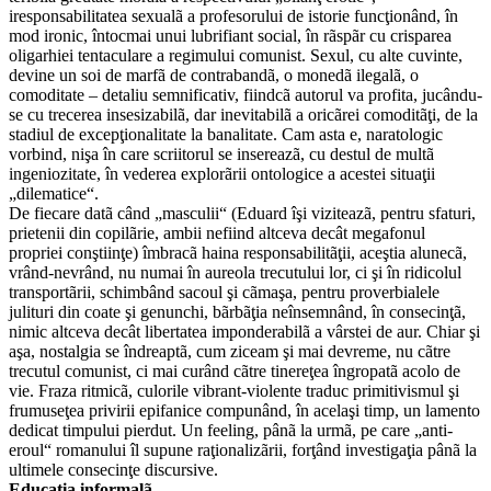
iresponsabilitatea sexualã a profesorului de istorie funcţionând, în
mod ironic, întocmai unui lubrifiant social, în rãspãr cu crisparea
oligarhiei tentaculare a regimului comunist. Sexul, cu alte cuvinte,
devine un soi de marfã de contrabandã, o monedã ilegalã, o
comoditate – detaliu semnificativ, fiindcã autorul va profita, jucându-
se cu trecerea insesizabilã, dar inevitabilã a oricãrei comoditãţi, de la
stadiul de excepţionalitate la banalitate. Cam asta e, naratologic
vorbind, nişa în care scriitorul se insereazã, cu destul de multã
ingeniozitate, în vederea explorãrii ontologice a acestei situaţii
„dilematice“.
De fiecare datã când „masculii“ (Eduard îşi viziteazã, pentru sfaturi,
prietenii din copilãrie, ambii nefiind altceva decât megafonul
propriei conştiinţe) îmbracã haina responsabilitãţii, aceştia alunecã,
vrând-nevrând, nu numai în aureola trecutului lor, ci şi în ridicolul
transportãrii, schimbând sacoul şi cãmaşa, pentru proverbialele
julituri din coate şi genunchi, bãrbãţia neînsemnând, în consecinţã,
nimic altceva decât libertatea imponderabilã a vârstei de aur. Chiar şi
aşa, nostalgia se îndreaptã, cum ziceam şi mai devreme, nu cãtre
trecutul comunist, ci mai curând cãtre tinereţea îngropatã acolo de
vie. Fraza ritmicã, culorile vibrant-violente traduc primitivismul şi
frumuseţea privirii epifanice compunând, în acelaşi timp, un lamento
dedicat timpului pierdut. Un feeling, pânã la urmã, pe care „anti-
eroul“ romanului îl supune raţionalizãrii, forţând investigaţia pânã la
ultimele consecinţe discursive.
Educaţia informalã