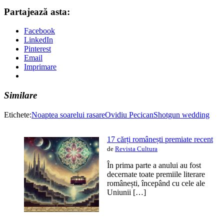
Partajează asta:
Facebook
LinkedIn
Pinterest
Email
Imprimare
Similare
Etichete:
Noaptea soarelui rasare
Ovidiu Pecican
Shotgun wedding
17 cărți românești premiate recent
de
Revista Cultura
În prima parte a anului au fost
decernate toate premiile literare
românești, începând cu cele ale
Uniunii […]