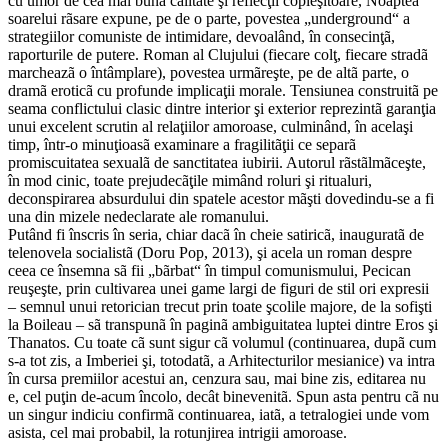
cu umor de cea mai bunã calitate şi reflecţii copleşitoare, Noaptea
soarelui rãsare expune, pe de o parte, povestea „underground“ a
strategiilor comuniste de intimidare, devoalând, în consecinţã,
raporturile de putere. Roman al Clujului (fiecare colţ, fiecare stradã
marcheazã o întâmplare), povestea urmãreşte, pe de altã parte, o
dramã eroticã cu profunde implicaţii morale. Tensiunea construitã pe
seama conflictului clasic dintre interior şi exterior reprezintã garanţia
unui excelent scrutin al relaţiilor amoroase, culminând, în acelaşi
timp, într-o minuţioasã examinare a fragilitãţii ce separã
promiscuitatea sexualã de sanctitatea iubirii. Autorul rãstãlmãceşte,
în mod cinic, toate prejudecãţile mimând roluri şi ritualuri,
deconspirarea absurdului din spatele acestor mãşti dovedindu-se a fi
una din mizele nedeclarate ale romanului.
Putând fi înscris în seria, chiar dacã în cheie satiricã, inauguratã de
telenovela socialistã (Doru Pop, 2013), şi acela un roman despre
ceea ce însemna sã fii „bãrbat“ în timpul comunismului, Pecican
reuşeşte, prin cultivarea unei game largi de figuri de stil ori expresii
– semnul unui retorician trecut prin toate şcolile majore, de la sofişti
la Boileau – sã transpunã în paginã ambiguitatea luptei dintre Eros şi
Thanatos. Cu toate cã sunt sigur cã volumul (continuarea, dupã cum
s-a tot zis, a Imberiei şi, totodatã, a Arhitecturilor mesianice) va intra
în cursa premiilor acestui an, cenzura sau, mai bine zis, editarea nu
e, cel puţin de-acum încolo, decât binevenitã. Spun asta pentru cã nu
un singur indiciu confirmã continuarea, iatã, a tetralogiei unde vom
asista, cel mai probabil, la rotunjirea intrigii amoroase.