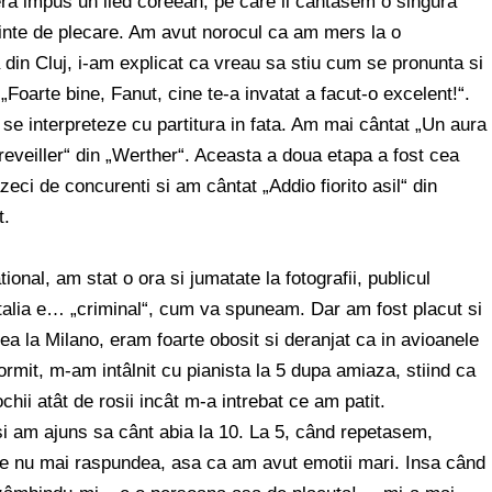
ra impus un lied coreean, pe care il cântasem o singura
nainte de plecare. Am avut norocul ca am mers la o
din Cluj, i-am explicat ca vreau sa stiu cum se pronunta si
„Foarte bine, Fanut, cine te-a invatat a facut-o excelent!“.
 se interpreteze cu partitura in fata. Am mai cântat „Un aura
reveiller“ din „Werther“. Aceasta a doua etapa a fost cea
eci de concurenti si am cântat „Addio fiorito asil“ din
t.
onal, am stat o ora si jumatate la fotografii, publicul
Italia e… „criminal“, cum va spuneam. Dar am fost placut si
ea la Milano, eram foarte obosit si deranjat ca in avioanele
ormit, m-am intâlnit cu pianista la 5 dupa amiaza, stiind ca
hii atât de rosii incât m-a intrebat ce am patit.
si am ajuns sa cânt abia la 10. La 5, când repetasem,
pe nu mai raspundea, asa ca am avut emotii mari. Insa când