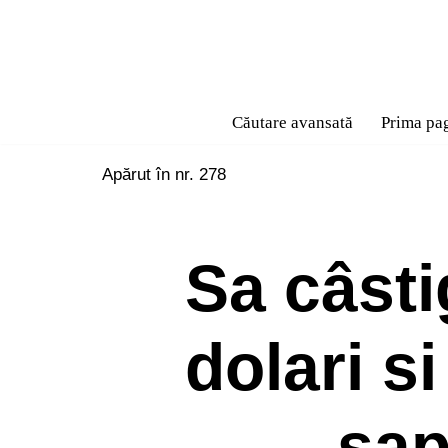
Sari
la
conținut
Căutare avansată
Prima pa
Apărut în nr. 278
Sa câsti
dolari s
sap