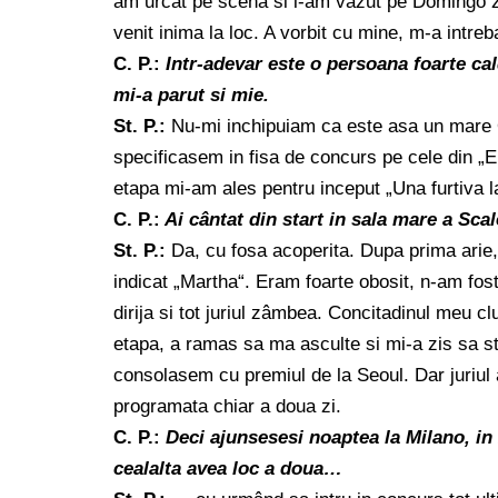
am urcat pe scena si l-am vazut pe Domingo z
venit inima la loc. A vorbit cu mine, m-a intre
C. P.:
Intr-adevar este o persoana foarte ca
mi-a parut si mie.
St. P.:
Nu-mi inchipuiam ca este asa un mare OM
specificasem in fisa de concurs pe cele din „El
etapa mi-am ales pentru inceput „Una furtiva la
C. P.:
Ai cântat din start in sala mare a Scal
St. P.:
Da, cu fosa acoperita. Dupa prima arie,
indicat „Martha“. Eram foarte obosit, n-am fos
dirija si tot juriul zâmbea. Concitadinul meu c
etapa, a ramas sa ma asculte si mi-a zis sa stau
consolasem cu premiul de la Seoul. Dar juriul a
programata chiar a doua zi.
C. P.:
Deci ajunsesesi noaptea la Milano, in
cealalta avea loc a doua…