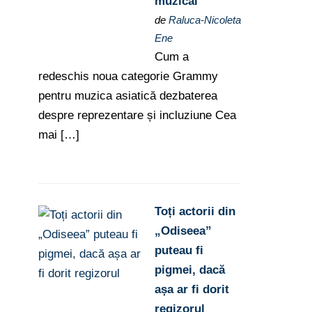
muzical
de
Raluca-Nicoleta
Ene
Cum a
redeschis noua categorie Grammy
pentru muzica asiatică dezbaterea
despre reprezentare și incluziune Cea
mai […]
Toți actorii din
„Odiseea”
puteau fi
pigmei, dacă
așa ar fi dorit
regizorul