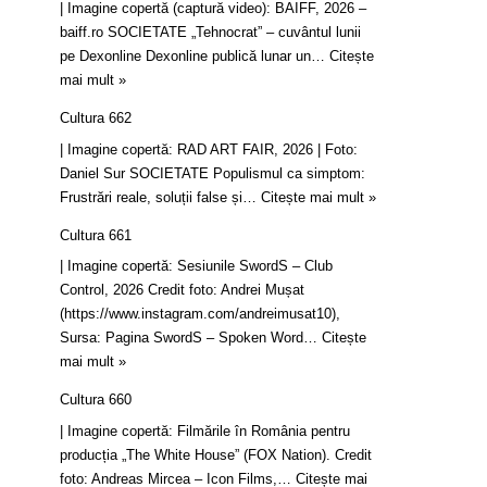
| Imagine copertă (captură video): BAIFF, 2026 –
baiff.ro SOCIETATE „Tehnocrat” – cuvântul lunii
pe Dexonline Dexonline publică lunar un…
Citește
mai mult »
Cultura 662
| Imagine copertă: RAD ART FAIR, 2026 | Foto:
Daniel Sur SOCIETATE Populismul ca simptom:
Frustrări reale, soluții false și…
Citește mai mult »
Cultura 661
| Imagine copertă: Sesiunile SwordS – Club
Control, 2026 Credit foto: Andrei Mușat
(https://www.instagram.com/andreimusat10),
Sursa: Pagina SwordS – Spoken Word…
Citește
mai mult »
Cultura 660
| Imagine copertă: Filmările în România pentru
producția „The White House” (FOX Nation). Credit
foto: Andreas Mircea – Icon Films,…
Citește mai