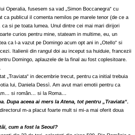
ului Operalia, fusesem sa vad „Simon Boccanegra“ cu
at ca publicul il comenta nemilos pe marele tenor (de ce a
, ca si pe toata lumea. Unul dintre cei mai mari dirijori
 foarte curios pentru mine, stateam in multime, eu, un
ea ca l-a vazut pe Domingo acum opt ani in „Otello“ si
cezi. Italienii din rangul doi au inceput sa huiduie, francezii
pentru Domingo, aplauzele de la final au fost coplesitoare.
.
 „Traviata“ in decembrie trecut, pentru ca initial trebuia
si sotia lui, Daniela Dessì. Am avut mari emotii pentru ca
deam… si român… si la Roma…
ma. Dupa aceea ai mers la Atena, tot pentru „Traviata“.
irectorul m-a placut foarte mult si mi-a mai oferit doua
tâi, cum a fost la Seoul?