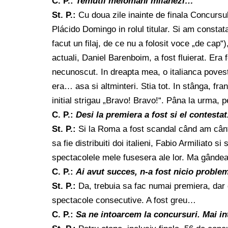
C. P.:
Temutii melomani milanezi…
St. P.:
Cu doua zile inainte de finala Concurs
Plácido Domingo in rolul titular. Si am constat
facut un filaj, de ce nu a folosit voce „de cap“)
actuali, Daniel Barenboim, a fost fluierat. Era
necunoscut. In dreapta mea, o italianca povest
era… asa si altminteri. Stia tot. In stânga, fran
initial strigau „Bravo! Bravo!“. Pâna la urma, 
C. P.:
Desi la premiera a fost si el contestat
St. P.:
Si la Roma a fost scandal când am cântat
sa fie distribuiti doi italieni, Fabio Armiliato 
spectacolele mele fusesera ale lor. Ma gân
C. P.:
Ai avut succes, n-a fost nicio proble
St. P.:
Da, trebuia sa fac numai premiera, dar d
spectacole consecutive. A fost greu…
C. P.:
Sa ne intoarcem la concursuri. Mai in