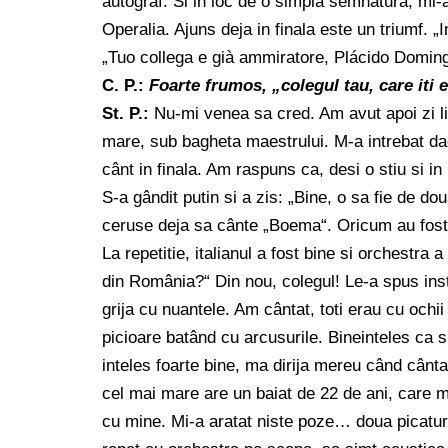
autograf. Si in loc de o simpla semnatura, mi-a
Operalia. Ajuns deja in finala este un triumf. „
„Tuo collega e già ammiratore, Plácido Doming
C. P.:
Foarte frumos, „colegul tau, care iti
St. P.:
Nu-mi venea sa cred. Am avut apoi zi lib
mare, sub bagheta maestrului. M-a intrebat daca
cânt in finala. Am raspuns ca, desi o stiu si i
S-a gândit putin si a zis: „Bine, o sa fie de d
ceruse deja sa cânte „Boema“. Oricum au fost 
La repetitie, italianul a fost bine si orchestra
din România?“ Din nou, colegul! Le-a spus inst
grija cu nuantele. Am cântat, toti erau cu ochii 
picioare batând cu arcusurile. Bineinteles ca 
inteles foarte bine, ma dirija mereu când cânt
cel mai mare are un baiat de 22 de ani, care 
cu mine. Mi-a aratat niste poze… doua picatur