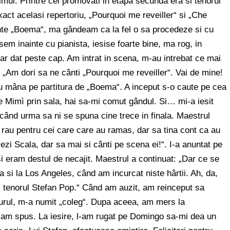
mul. Printre cei promovati in etapa secunda era si tenorul
ct acelasi repertoriu, „Pourquoi me reveiller“ si „Che
ânte „Boema“, ma gândeam ca la fel o sa procedeze si cu
m inainte cu pianista, iesise foarte bine, ma rog, in
rar dat peste cap. Am intrat in scena, m-au intrebat ce mai
Am dori sa ne cânti „Pourquoi me reveiller“. Vai de mine!
u mâna pe partitura de „Boema“. A inceput s-o caute pe cea
 Mimì prin sala, hai sa-mi comut gândul. Si… mi-a iesit
când urma sa ni se spuna cine trece in finala. Maestrul
 rau pentru cei care care au ramas, dar sa tina cont ca au
vezi Scala, dar sa mai si cânti pe scena ei!“. I-a anuntat pe
 si eram destul de necajit. Maestrul a continuat: „Dar ce se
 si la Los Angeles, când am incurcat niste hârtii. Ah, da,
, tenorul Stefan Pop.“ Când am auzit, am reinceput sa
gurul, m-a numit „coleg“. Dupa aceea, am mers la
am spus. La iesire, l-am rugat pe Domingo sa-mi dea un