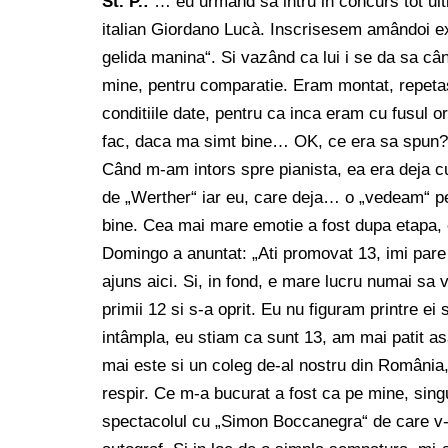
St. P.:
… eu urmând sa intru in concurs tot ulti
italian Giordano Lucà. Inscrisesem amândoi exa
gelida manina“. Si vazând ca lui i se da sa c
mine, pentru comparatie. Eram montat, repetase
conditiile date, pentru ca inca eram cu fusul o
fac, daca ma simt bine… OK, ce era sa spun? „
Când m-am intors spre pianista, ea era deja c
de „Werther“ iar eu, care deja… o „vedeam“ pe
bine. Cea mai mare emotie a fost dupa etapa, 
Domingo a anuntat: „Ati promovat 13, imi pare
ajuns aici. Si, in fond, e mare lucru numai sa 
primii 12 si s-a oprit. Eu nu figuram printre ei
intâmpla, eu stiam ca sunt 13, am mai patit asa
mai este si un coleg de-al nostru din România
respir. Ce m-a bucurat a fost ca pe mine, sin
spectacolul cu „Simon Boccanegra“ de care v-