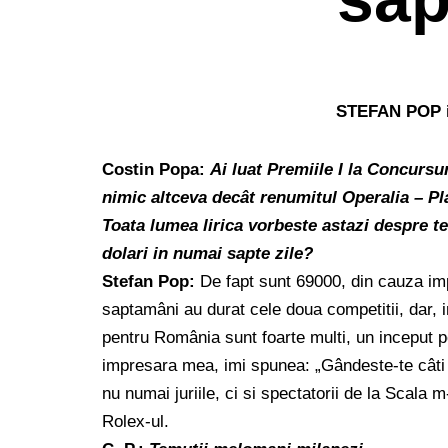
STEFAN POP i
Costin Popa:
Ai luat Premiile I la Concursu
nimic altceva decât renumitul Operalia – P
Toata lumea lirica vorbeste astazi despre te
dolari in numai sapte zile?
Stefan Pop:
De fapt sunt 69000, din cauza im
saptamâni au durat cele doua competitii, dar, in
pentru România sunt foarte multi, un inceput p
impresara mea, imi spunea: „Gândeste-te câti 
nu numai juriile, ci si spectatorii de la Scala 
Rolex-ul.