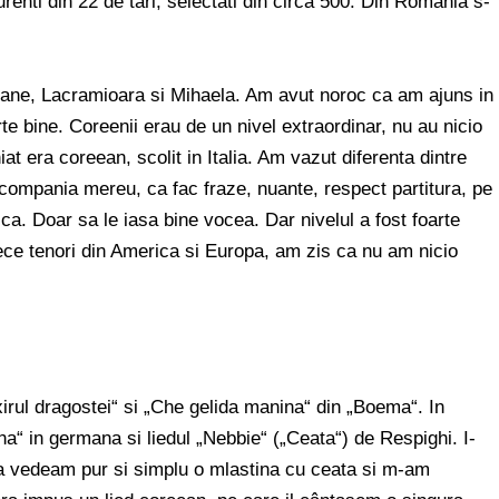
renti din 22 de tari, selectati din circa 500. Din România s-
ane, Lacramioara si Mihaela. Am avut noroc ca am ajuns in
arte bine. Coreenii erau de un nivel extraordinar, nu au nicio
 era coreean, scolit in Italia. Am vazut diferenta dintre
ompania mereu, ca fac fraze, nuante, respect partitura, pe
ca. Doar sa le iasa bine vocea. Dar nivelul a fost foarte
ece tenori din America si Europa, am zis ca nu am nicio
xirul dragostei“ si „Che gelida manina“ din „Boema“. In
ha“ in germana si liedul „Nebbie“ („Ceata“) de Respighi. I-
a vedeam pur si simplu o mlastina cu ceata si m-am