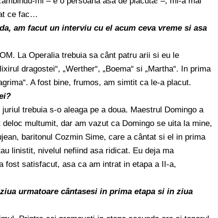
âmbindu-mi – e o persoana asa de placuta! –, mi-a mai
bat ce fac…
lda, am facut un interviu cu el acum ceva vreme si asa
. La Operalia trebuia sa cânt patru arii si eu le
ixirul dragostei“, „Werther“, „Boema“ si „Martha“. In prima
grima“. A fost bine, frumos, am simtit ca le-a placut.
ei?
 juriul trebuia s-o aleaga pe a doua. Maestrul Domingo a
t deloc multumit, dar am vazut ca Domingo se uita la mine,
lujean, baritonul Cozmin Sime, care a cântat si el in prima
 linistit, nivelul nefiind asa ridicat. Eu deja ma
 fost satisfacut, asa ca am intrat in etapa a II-a,
 ziua urmatoare cântasesi in prima etapa si in ziua