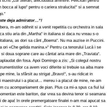
 scris „Lui Stefan, afectuoasa amintire. Felicitari pentru
In bocca al lupo“ pentru o cariera stralucita!“ si a semnat
o.“
 este deja admirator…“!
era, m-am odihnit si a venit repetitia cu orchestra in sala
 stiu aria din „Martha“ in italiana si daca nu vreau s-o
n italiana, as dori sa cânt „Boema“. Nu ma auzise in Puccini.
oua ori «Che gelida manina.»“ Pentru ca tenorului Lucà i se
si doua soprane care au cântat aria mare din „Traviata“.
 a aplaudat din fosa. Apoi Domingo a zis: „Si colegul nostru
rumentistilor ca avem voci diferite si trebuie sa aiba mare
pe mine, la sfârsit au strigat „Bravo!“, s-au ridicat in
si maestrului i-a placut… mereu i-a placut de mine, ne-am
am cu acompaniament de pian. Plus ca mi-a spus ca fiul lui
momentan este bariton, dar vrea sa devina tenor si seamana
i de apa! In orele premergatoare finalei n-am mai apucat sa