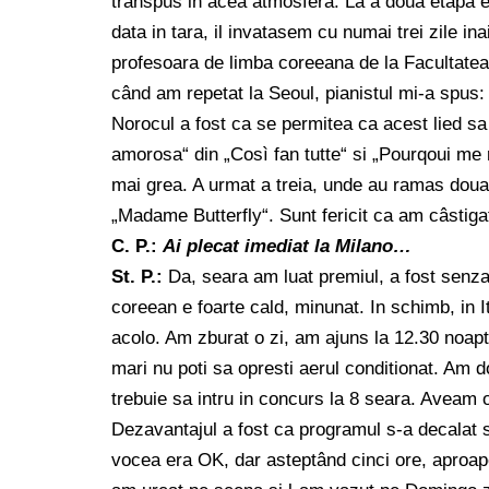
transpus in acea atmosfera. La a doua etapa e
data in tara, il invatasem cu numai trei zile i
profesoara de limba coreeana de la Facultatea 
când am repetat la Seoul, pianistul mi-a spus: 
Norocul a fost ca se permitea ca acest lied sa
amorosa“ din „Così fan tutte“ si „Pourqoui me 
mai grea. A urmat a treia, unde au ramas douaz
„Madame Butterfly“. Sunt fericit ca am câstiga
C. P.:
Ai plecat imediat la Milano…
St. P.:
Da, seara am luat premiul, a fost senzati
coreean e foarte cald, minunat. In schimb, in 
acolo. Am zburat o zi, am ajuns la 12.30 noapt
mari nu poti sa opresti aerul conditionat. Am d
trebuie sa intru in concurs la 8 seara. Aveam oc
Dezavantajul a fost ca programul s-a decalat 
vocea era OK, dar asteptând cinci ore, aproa