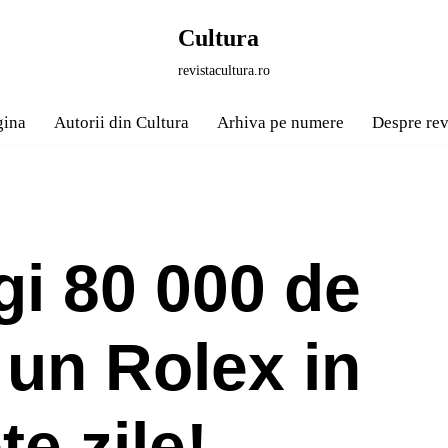
Cultura
revistacultura.ro
gina
Autorii din Cultura
Arhiva pe numere
Despre rev
gi 80 000 de
i un Rolex in
te zile!