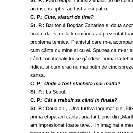
St. P.:
Patru etape, inclusiv finala, 56 de concu
au inscris opt si au fost alesi patru.
C. P.:
Cine, alaturi de tine?
St. P.:
Baritonul Bogdan Zahariea si doua sopr
finala, dar si ceilalti români s-au prezentat fo
problema tehnica. Pianistul care m-a acompaniat
cum cânta cu mine si cu ei. Spunea ca m-ar ac
când conationalii lui se gândesc numai la tehni
ridicat si cum erau nu mai putin de cincisprez
sansa.
C. P.:
Unde a fost stacheta mai inalta?
St. P.:
La Seoul.
C. P.:
Cât a trebuit sa cânti in finala?
St. P.:
Doua arii, „Una furtiva lagrima“ din „Eli
prima etapa am cântat aria lui Lionel din „Mart
am impresionat foarte tare… in imaginatia me