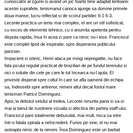
cunoscator al zgurei si avand un joc foarte bine adaptat lentoarei
acestei suprafete, tenismanul carioca ajunge sa domine primele
doua manse, lucru reflectat si de scorul partidei: 6-1 6-3.
Leconte practica un tenis mai complex, el are un stil sofisticat,
cu exces de elemente tehnice, cu o anumita apetenta pentru
disputa rapida, însa în acea zi pare ca nimic nu-i iese. Francezul
este complet lipsit de inspiratie, spre disperarea publicului
parizian.
Impacient si isteric, Henri ataca pe mingi nepregatite, nu face
fata jocului regulat practicat de brazilian de pe fundul terenului si
nici o solutie din cele pe care le tot încearca nu-l ajuta. El
priveste disperat spre coltul în care se afla oamenii din echipa
sa, îndeosebi spre antrenor, nimeni altul decat fostul mare
tenisman Patrice Dominguez.
Apoi, la debutul setului al treilea, Leconte renunta pana si sa-si
mai ia tainul de sustinere vizuala si afectiva din partea staff-ului.
Francezul pare totalmente debusolat, mai mult, risca sa intre
într-o fatala spirala a neîncrederii. Furios pe sine, el nu mai
asteapta nimic de la nimeni. Însa Dominguez este un barbat