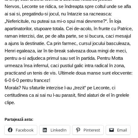
Nervos, Leconte se ridica, se îndreapta spre coltul unde se afla
ai sai si, pregatindu-si jocul, nu întarzie sa racneasca:
„Nefericitule, nu puteai sa mi-o spui mai devreme?“. În loja
apartinatorilor, stupoare totala. Cei de-acolo, în frunte cu Patrice,
raman interzisi, dar, pe de alta parte, se si bucura, caci mesajul
a ajuns la destinatie. Ca prin farmec, cursul jocului basculeaza,
Henri egaleaza, iar în tie-break salveaza doua mingi de meci,
pentru a-si adjudeca primul sau set în partida. Pentru Motta
urmeaza însa infernul, caci pustiul galic intra radical în zona,
practicand un tenis de vis. Ultimele doua manse sunt elocvente:
6-0 6-0 pentru francez!
Morala? Nu sfaturile interzise l-au „trezit“ pe Leconte, ci
certitudinea ca ai sai nu l-au parasit, fiind alaturi de el în grelele
clipe.
Partajează asta:
Facebook
LinkedIn
Pinterest
Email