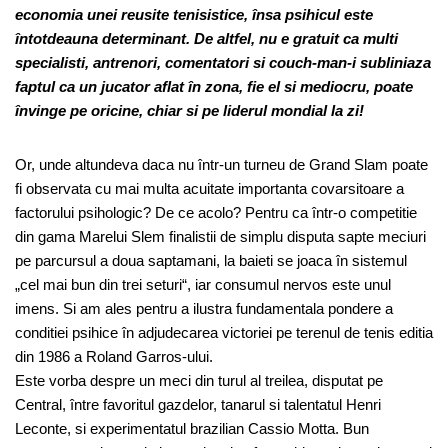
economia unei reusite tenisistice, însa psihicul este
întotdeauna determinant. De altfel, nu e gratuit ca multi
specialisti, antrenori, comentatori si couch-man-i subliniaza
faptul ca un jucator aflat în zona, fie el si mediocru, poate
învinge pe oricine, chiar si pe liderul mondial la zi!
Or, unde altundeva daca nu într-un turneu de Grand Slam poate
fi observata cu mai multa acuitate importanta covarsitoare a
factorului psihologic? De ce acolo? Pentru ca într-o competitie
din gama Marelui Slem finalistii de simplu disputa sapte meciuri
pe parcursul a doua saptamani, la baieti se joaca în sistemul
„cel mai bun din trei seturi“, iar consumul nervos este unul
imens. Si am ales pentru a ilustra fundamentala pondere a
conditiei psihice în adjudecarea victoriei pe terenul de tenis editia
din 1986 a Roland Garros-ului.
Este vorba despre un meci din turul al treilea, disputat pe
Central, între favoritul gazdelor, tanarul si talentatul Henri
Leconte, si experimentatul brazilian Cassio Motta. Bun