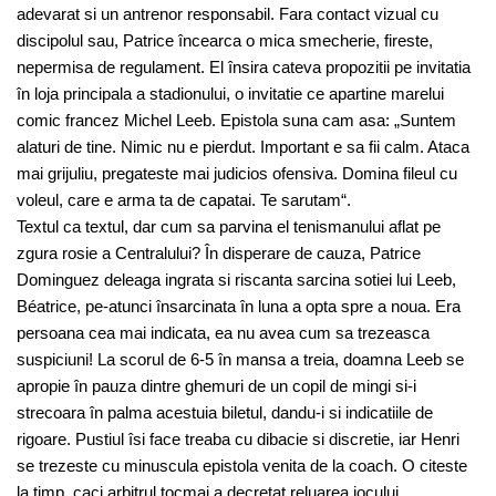
adevarat si un antrenor responsabil. Fara contact vizual cu
discipolul sau, Patrice încearca o mica smecherie, fireste,
nepermisa de regulament. El însira cateva propozitii pe invitatia
în loja principala a stadionului, o invitatie ce apartine marelui
comic francez Michel Leeb. Epistola suna cam asa: „Suntem
alaturi de tine. Nimic nu e pierdut. Important e sa fii calm. Ataca
mai grijuliu, pregateste mai judicios ofensiva. Domina fileul cu
voleul, care e arma ta de capatai. Te sarutam“.
Textul ca textul, dar cum sa parvina el tenismanului aflat pe
zgura rosie a Centralului? În disperare de cauza, Patrice
Dominguez deleaga ingrata si riscanta sarcina sotiei lui Leeb,
Béatrice, pe-atunci însarcinata în luna a opta spre a noua. Era
persoana cea mai indicata, ea nu avea cum sa trezeasca
suspiciuni! La scorul de 6-5 în mansa a treia, doamna Leeb se
apropie în pauza dintre ghemuri de un copil de mingi si-i
strecoara în palma acestuia biletul, dandu-i si indicatiile de
rigoare. Pustiul îsi face treaba cu dibacie si discretie, iar Henri
se trezeste cu minuscula epistola venita de la coach. O citeste
la timp, caci arbitrul tocmai a decretat reluarea jocului.