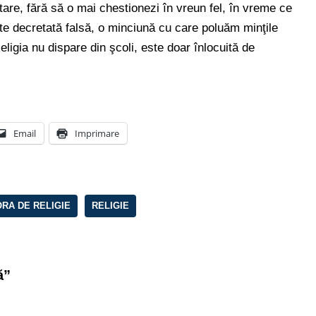
 atare, fără să o mai chestionezi în vreun fel, în vreme ce
este decretată falsă, o minciună cu care poluăm minţile
Religia nu dispare din şcoli, este doar înlocuită de
Email
Imprimare
ORA DE RELIGIE
RELIGIE
ă”