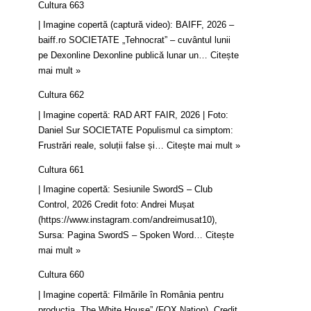
Cultura 663
| Imagine copertă (captură video): BAIFF, 2026 –
baiff.ro SOCIETATE „Tehnocrat” – cuvântul lunii
pe Dexonline Dexonline publică lunar un…
Citește
mai mult »
Cultura 662
| Imagine copertă: RAD ART FAIR, 2026 | Foto:
Daniel Sur SOCIETATE Populismul ca simptom:
Frustrări reale, soluții false și…
Citește mai mult »
Cultura 661
| Imagine copertă: Sesiunile SwordS – Club
Control, 2026 Credit foto: Andrei Mușat
(https://www.instagram.com/andreimusat10),
Sursa: Pagina SwordS – Spoken Word…
Citește
mai mult »
Cultura 660
| Imagine copertă: Filmările în România pentru
producția „The White House” (FOX Nation). Credit