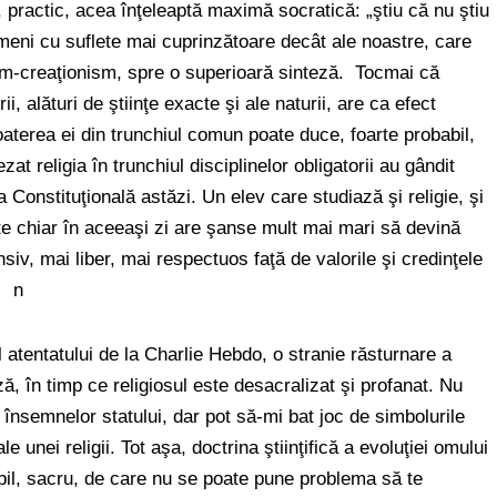
e, practic, acea înţeleaptă maximă socratică: „ştiu că nu ştiu
meni cu suflete mai cuprinzătoare decât ale noastre, care
sm-creaţionism, spre o superioară sinteză. Tocmai că
ii, alături de ştiinţe exacte şi ale naturii, are ca efect
aterea ei din trunchiul comun poate duce, foarte probabil,
zat religia în trunchiul disciplinelor obligatorii au gândit
Constituţională astăzi. Un elev care studiază şi religie, şi
te chiar în aceeaşi zi are şanse mult mai mari să devină
iv, mai liber, mai respectuos faţă de valorile şi credinţele
. n
l atentatului de la Charlie Hebdo, o stranie răsturnare a
ză, în timp ce religiosul este desacralizat şi profanat. Nu
 însemnelor statului, dar pot să-mi bat joc de simbolurile
 unei religii. Tot aşa, doctrina ştiinţifică a evoluţiei omului
bil, sacru, de care nu se poate pune problema să te