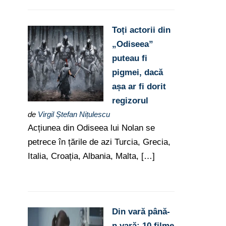
Toți actorii din
„Odiseea”
puteau fi
pigmei, dacă
așa ar fi dorit
regizorul
de
Virgil Ștefan Nițulescu
Acțiunea din Odiseea lui Nolan se
petrece în țările de azi Turcia, Grecia,
Italia, Croația, Albania, Malta, […]
Din vară până-
n vară: 10 filme