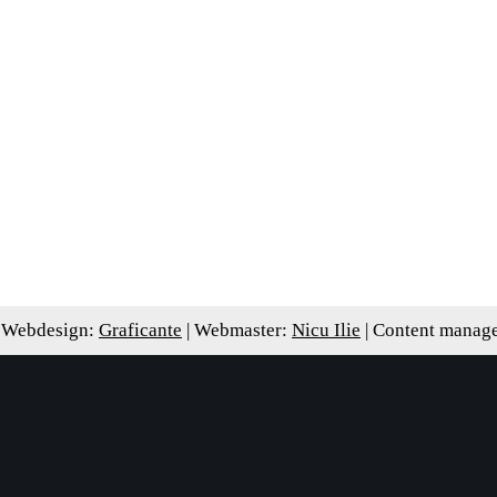
 Webdesign:
Graficante
| Webmaster:
Nicu Ilie
| Content manag