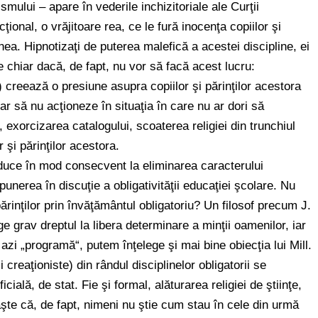
ului – apare în vederile inchizitoriale ale Curţii
ţional, o vrăjitoare rea, ce le fură inocenţa copiilor şi
ţiunea. Hipnotizaţi de puterea malefică a acestei discipline, ei
 chiar dacă, de fapt, nu vor să facă acest lucru:
) creează o presiune asupra copiilor şi părinţilor acestora
r să nu acţioneze în situaţia în care nu ar dori să
exorcizarea catalogului, scoaterea religiei din trunchiul
r şi părinţilor acestora.
ar duce în mod consecvent la eliminarea caracterului
la punerea în discuţie a obligativităţii educaţiei şcolare. Nu
părinţilor prin învăţământul obligatoriu? Un filosof precum J.
e grav dreptul la libera determinare a minţii oamenilor, iar
azi „programă“, putem înţelege şi mai bine obiecţia lui Mill.
i creaţioniste) din rândul disciplinelor obligatorii se
ală, de stat. Fie şi formal, alăturarea religiei de ştiinţe,
aşte că, de fapt, nimeni nu ştie cum stau în cele din urmă