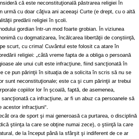
onsideră că este neconstituţională păstrarea religiei în
 în urmă cu doar câţiva ani aceeaşi Curte (e drept, cu o altă
ţii predării religiei în şcoli.
odului gordian într-un mod foarte grobian. În viziunea
inonimă cu dogmatizarea, încălcarea libertăţii de conştiinţă,
 pe scurt, cu crima! Cuvântul este folosit ca atare în
predării religiei: „câtă vreme fapta de a obliga o persoană
gioase ale unui cult este infracţiune, fiind sancţionată în
 ce pun părinţii în situaţia de a solicita în scris să nu se
or sunt neconstituţionale; este ca şi cum părinţii ar trebui
rporale copiilor lor în şcoală, faptă, de asemenea,
sancţionată ca infracţiune, ar fi un abuz ca persoanele să
e acestor infracţiuni“.
ecât ora de sport şi mai generoasă ca purtarea, o disciplină
ică ştiinţa la care se obţine numai zece), o ştiinţă la care
tural, de la început până la sfârşit şi indiferent de ce ar