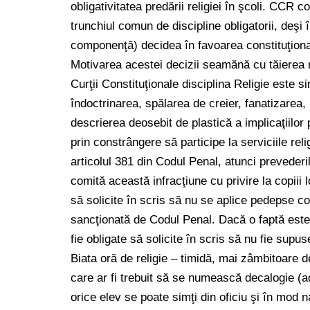
obligativitatea predării religiei în şcoli. CCR c
trunchiul comun de discipline obligatorii, deşi
componenţă) decidea în favoarea constituţionalită
Motivarea acestei decizii seamănă cu tăierea n
Curţii Constituţionale disciplina Religie este s
îndoctrinarea, spălarea de creier, fanatizarea,
descrierea deosebit de plastică a implicaţiilor 
prin constrângere să participe la serviciile reli
articolul 381 din Codul Penal, atunci prevederile
comită această infracţiune cu privire la copiii l
să solicite în scris să nu se aplice pedepse co
sancţionată de Codul Penal. Dacă o faptă este 
fie obligate să solicite în scris să nu fie supus
Biata oră de religie – timidă, mai zâmbitoare d
care ar fi trebuit să se numească decalogie (ad
orice elev se poate simţi din oficiu şi în mod na