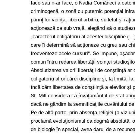
face sau n-ar face, o Nadia Comăneci a catehism
criminogenă, o zonă cu puternic potenţial infrac
părinţilor voinţa, liberul arbitru, sufletul şi ra
acţionează ca sub vrajă, alegând să o studieze
„caracterul obligatoriu al acestei discipline (…
care îi determină să acţioneze cu greu sau chia
frecventeze acele cursuri“. Se impune, aşadar, 
comun întru redarea libertăţii voinţei studioşilo
Absolutizarea valorii libertăţii de conştiinţă 
obligatoriu al oricărei discipline şi, la limită, 
încălcăm libertatea de conştiinţă a elevilor şi 
St. Mill considera că învăţământul de stat ating
dacă ne gândim la semnificaţiile cuvântului de 
Pe de altă parte, prin absenţa religiei (a viziuni
proclamă evoluţionismul ca dogmă absolută, ofici
de biologie în special, avea darul de a recuno