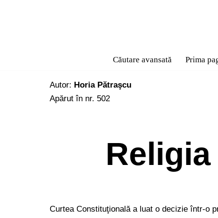
Sari
la
conținut
Căutare avansată
Prima pa
Autor:
Horia Pătraşcu
Apărut în nr. 502
Religia
Curtea Constituţională a luat o decizie într-o 