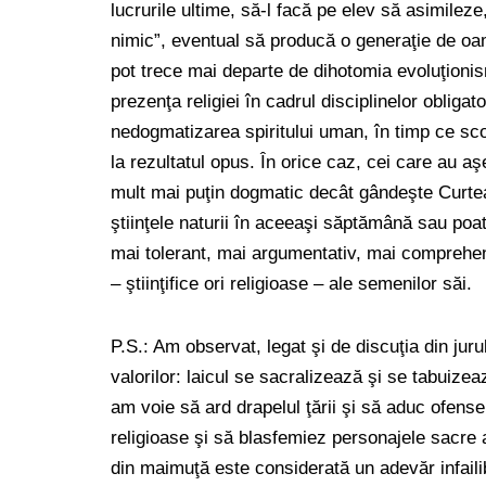
lucrurile ultime, să-l facă pe elev să asimilez
nimic”, eventual să producă o generaţie de oa
pot trece mai departe de dihotomia evoluţioni
prezenţa religiei în cadrul disciplinelor obligator
nedogmatizarea spiritului uman, în timp ce sco
la rezultatul opus. În orice caz, cei care au aşe
mult mai puţin dogmatic decât gândeşte Curtea 
ştiinţele naturii în aceeaşi săptămână sau poa
mai tolerant, mai argumentativ, mai comprehens
– ştiinţifice ori religioase – ale semenilor săi
P.S.: Am observat, legat şi de discuţia din juru
valorilor: laicul se sacralizează şi se tabuizea
am voie să ard drapelul ţării şi să aduc ofense
religioase şi să blasfemiez personajele sacre ale
din maimuţă este considerată un adevăr infaili