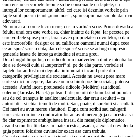
cum ei stiu ca vorbele trebuie sa fie consonante cu faptele, cu
intregul lor comportament: altfel, cei care isi dezmint vorbele prin
fapte sunt ipocriti (sunt „mincinosi“, spun copiii mai simplu dar mai
adevarat).
Nu numai a fi om e lucru mare, ci si a vorbi/ a scrie. Prima dovada a
felului unui om este vorba sa, chiar inainte de fapta. Iar pecetea pe
care vorbele spuse prost, fara a avea proprietatea cuvintelor, o dau
este inexorabila: desigur ca nu calificam oamenii numai dupa ceea
ce au spus/ scris o data, dar cele spuse/ scrise se adauga impresiei
generale lasate de intreaga atitudine si atarna greu.
De-a lungul timpului, cei ridicoli prin inadvertenta dintre intentia lor
de a se dovedi culti si „superiori“ si, pe de alta parte, vorbele si
faptele lor au fost mai degraba infumuratii facand parte din
categoriile privilegiate ale societatii. Acestia nu aveau prea mare
carte si nici pricepere, dar aveau in schimb pozitie sociala, puterea
acesteia. Astfel incat, pretioasele ridicole (Molière) sau idiotul
solemn (Jaroslav Hasek) puteau fi dispretuiti de bunul-simt popular
sau de cel transpus in analize intelectuale, dar erau ascultati – ca
autoritati – si chiar temuti de multi. Sau, poate, dispretuiti si ascultati.
Cei mari au avut mereu sfatuitori. Dupa cum scribii sau calugarii
care scriau ordinele conducatorilor au avut mereu grija ca acestea sa
fie clar exprimate: ambiguitatea insasi, din mesajele diplomatice,
avand semnificatii clare. In toate acestea, asadar, a existat o evidenta
grija pentru folosirea cuvintelor exact asa cum trebuia.
Cu cat societatea a fost mai simpla si cu cat ocupatiile au fost si sunt