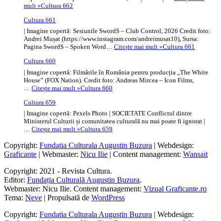
mult »
Cultura 662
Cultura 661
| Imagine copertă: Sesiunile SwordS – Club Control, 2026 Credit foto:
Andrei Mușat (https://www.instagram.com/andreimusat10), Sursa:
Pagina SwordS – Spoken Word…
Citește mai mult »
Cultura 661
Cultura 660
| Imagine copertă: Filmările în România pentru producția „The White
House” (FOX Nation). Credit foto: Andreas Mircea – Icon Films,
…
Citește mai mult »
Cultura 660
Cultura 659
| Imagine copertă: Pexels Photo | SOCIETATE Conflictul dintre
Ministerul Culturii și comunitatea culturală nu mai poate fi ignorat |
…
Citește mai mult »
Cultura 659
Copyright:
Fundatia Culturala Augustin Buzura
| Webdesign:
Graficante
| Webmaster:
Nicu Ilie
| Content management:
Wansait
Copyright: 2021 - Revista Cultura.
Editor:
Fundația Culturală Augustin Buzura
.
Webmaster: Nicu Ilie. Content management:
Vizual Graficante.ro
Tema:
Neve
| Propulsată de
WordPress
Copyright:
Fundatia Culturala Augustin Buzura
| Webdesign: