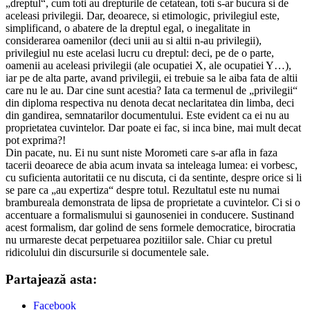
„dreptul“, cum toti au drepturile de cetatean, toti s-ar bucura si de
aceleasi privilegii. Dar, deoarece, si etimologic, privilegiul este,
simplificand, o abatere de la dreptul egal, o inegalitate in
considerarea oamenilor (deci unii au si altii n-au privilegii),
privilegiul nu este acelasi lucru cu dreptul: deci, pe de o parte,
oamenii au aceleasi privilegii (ale ocupatiei X, ale ocupatiei Y…),
iar pe de alta parte, avand privilegii, ei trebuie sa le aiba fata de altii
care nu le au. Dar cine sunt acestia? Iata ca termenul de „privilegii“
din diploma respectiva nu denota decat neclaritatea din limba, deci
din gandirea, semnatarilor documentului. Este evident ca ei nu au
proprietatea cuvintelor. Dar poate ei fac, si inca bine, mai mult decat
pot exprima?!
Din pacate, nu. Ei nu sunt niste Morometi care s-ar afla in faza
tacerii deoarece de abia acum invata sa inteleaga lumea: ei vorbesc,
cu suficienta autoritatii ce nu discuta, ci da sentinte, despre orice si li
se pare ca „au expertiza“ despre totul. Rezultatul este nu numai
brambureala demonstrata de lipsa de proprietate a cuvintelor. Ci si o
accentuare a formalismului si gaunoseniei in conducere. Sustinand
acest formalism, dar golind de sens formele democratice, birocratia
nu urmareste decat perpetuarea pozitiilor sale. Chiar cu pretul
ridicolului din discursurile si documentele sale.
Partajează asta:
Facebook