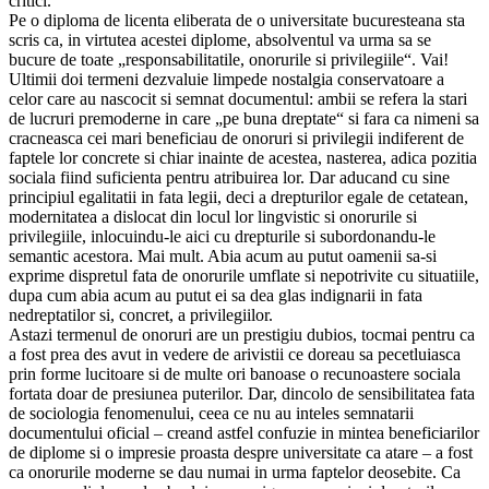
critici.
Pe o diploma de licenta eliberata de o universitate bucuresteana sta
scris ca, in virtutea acestei diplome, absolventul va urma sa se
bucure de toate „responsabilitatile, onorurile si privilegiile“. Vai!
Ultimii doi termeni dezvaluie limpede nostalgia conservatoare a
celor care au nascocit si semnat documentul: ambii se refera la stari
de lucruri premoderne in care „pe buna dreptate“ si fara ca nimeni sa
cracneasca cei mari beneficiau de onoruri si privilegii indiferent de
faptele lor concrete si chiar inainte de acestea, nasterea, adica pozitia
sociala fiind suficienta pentru atribuirea lor. Dar aducand cu sine
principiul egalitatii in fata legii, deci a drepturilor egale de cetatean,
modernitatea a dislocat din locul lor lingvistic si onorurile si
privilegiile, inlocuindu-le aici cu drepturile si subordonandu-le
semantic acestora. Mai mult. Abia acum au putut oamenii sa-si
exprime dispretul fata de onorurile umflate si nepotrivite cu situatiile,
dupa cum abia acum au putut ei sa dea glas indignarii in fata
nedreptatilor si, concret, a privilegiilor.
Astazi termenul de onoruri are un prestigiu dubios, tocmai pentru ca
a fost prea des avut in vedere de arivistii ce doreau sa pecetluiasca
prin forme lucitoare si de multe ori banoase o recunoastere sociala
fortata doar de presiunea puterilor. Dar, dincolo de sensibilitatea fata
de sociologia fenomenului, ceea ce nu au inteles semnatarii
documentului oficial – creand astfel confuzie in mintea beneficiarilor
de diplome si o impresie proasta despre universitate ca atare – a fost
ca onorurile moderne se dau numai in urma faptelor deosebite. Ca