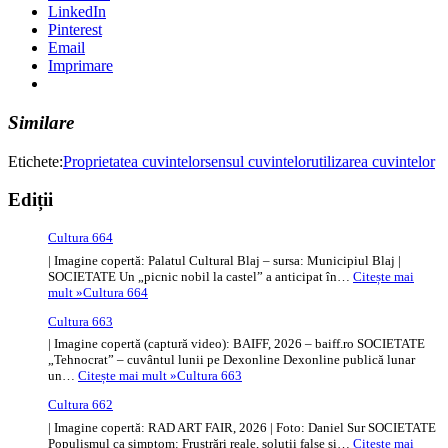
LinkedIn
Pinterest
Email
Imprimare
Similare
Etichete:
Proprietatea cuvintelor
sensul cuvintelor
utilizarea cuvintelor
Ediții
Cultura 664
| Imagine copertă: Palatul Cultural Blaj – sursa: Municipiul Blaj |
SOCIETATE Un „picnic nobil la castel” a anticipat în…
Citește mai
mult »
Cultura 664
Cultura 663
| Imagine copertă (captură video): BAIFF, 2026 – baiff.ro SOCIETATE
„Tehnocrat” – cuvântul lunii pe Dexonline Dexonline publică lunar
un…
Citește mai mult »
Cultura 663
Cultura 662
| Imagine copertă: RAD ART FAIR, 2026 | Foto: Daniel Sur SOCIETATE
Populismul ca simptom: Frustrări reale, soluții false și…
Citește mai