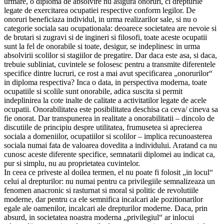
urmare, o diploma de absolvire nu asigura onoruri, ci drepturile
legate de exercitarea ocupatiei respective conform legilor. De
onoruri beneficiaza individul, in urma realizarilor sale, si nu o
categorie sociala sau ocupationala: deoarece societatea are nevoie si
de brutari si zugravi si de ingineri si filosofi, toate aceste ocupatii
sunt la fel de onorabile si toate, desigur, se indeplinesc in urma
absolvirii scolilor si stagiilor de pregatire. Dar daca este asa, si daca,
trebuie subliniat, cuvintele se folosesc pentru a transmite diferentele
specifice dintre lucruri, ce rost a mai avut specificarea „onorurilor“
in diploma respectiva? Inca o data, in perspectiva moderna, toate
ocupatiile si scolile sunt onorabile, adica suscita si permit
indeplinirea la cote inalte de calitate a activitatilor legate de acele
ocupatii. Onorabilitatea este posibilitatea deschisa ca ceva/ cineva sa
fie onorat. Dar transpunerea in realitate a onorabilitatii – dincolo de
discutiile de principiu despre utilitatea, frumusetea si aprecierea
sociala a domeniilor, ocupatiilor si scolilor – implica recunoasterea
sociala numai fata de valoarea dovedita a individului. Aratand ca nu
cunosc aceste diferente specifice, semnatarii diplomei au indicat ca,
pur si simplu, nu au proprietatea cuvintelor.
In ceea ce priveste al doilea termen, el nu poate fi folosit „in locul“
celui al drepturilor: nu numai pentru ca privilegiile semnalizeaza un
fenomen anacronic si rasturnat si moral si politic de revolutiile
moderne, dar pentru ca ele semnifica incalcari ale pozitionarilor
egale ale oamenilor, incalcari ale drepturilor moderne. Daca, prin
absurd, in societatea noastra moderna „privilegiul“ ar inlocui