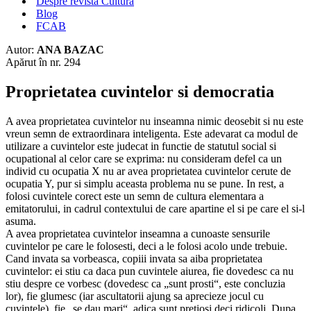
Despre revista Cultura
Blog
FCAB
Autor:
ANA BAZAC
Apărut în nr. 294
Proprietatea cuvintelor si democratia
A avea proprietatea cuvintelor nu inseamna nimic deosebit si nu este
vreun semn de extraordinara inteligenta. Este adevarat ca modul de
utilizare a cuvintelor este judecat in functie de statutul social si
ocupational al celor care se exprima: nu consideram defel ca un
individ cu ocupatia X nu ar avea proprietatea cuvintelor cerute de
ocupatia Y, pur si simplu aceasta problema nu se pune. In rest, a
folosi cuvintele corect este un semn de cultura elementara a
emitatorului, in cadrul contextului de care apartine el si pe care el si-l
asuma.
A avea proprietatea cuvintelor inseamna a cunoaste sensurile
cuvintelor pe care le folosesti, deci a le folosi acolo unde trebuie.
Cand invata sa vorbeasca, copiii invata sa aiba proprietatea
cuvintelor: ei stiu ca daca pun cuvintele aiurea, fie dovedesc ca nu
stiu despre ce vorbesc (dovedesc ca „sunt prosti“, este concluzia
lor), fie glumesc (iar ascultatorii ajung sa aprecieze jocul cu
cuvintele), fie „se dau mari“, adica sunt pretiosi deci ridicoli. Dupa