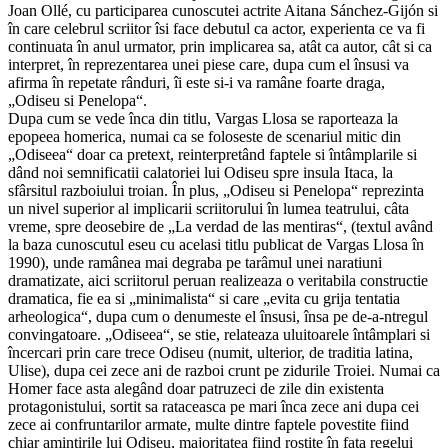
Joan Ollé, cu participarea cunoscutei actrite Aitana Sánchez-Gijón si
în care celebrul scriitor îsi face debutul ca actor, experienta ce va fi
continuata în anul urmator, prin implicarea sa, atât ca autor, cât si ca
interpret, în reprezentarea unei piese care, dupa cum el însusi va
afirma în repetate rânduri, îi este si-i va ramâne foarte draga,
„Odiseu si Penelopa“.
Dupa cum se vede înca din titlu, Vargas Llosa se raporteaza la
epopeea homerica, numai ca se foloseste de scenariul mitic din
„Odiseea“ doar ca pretext, reinterpretând faptele si întâmplarile si
dând noi semnificatii calatoriei lui Odiseu spre insula Itaca, la
sfârsitul razboiului troian. În plus, „Odiseu si Penelopa“ reprezinta
un nivel superior al implicarii scriitorului în lumea teatrului, câta
vreme, spre deosebire de „La verdad de las mentiras“, (textul având
la baza cunoscutul eseu cu acelasi titlu publicat de Vargas Llosa în
1990), unde ramânea mai degraba pe tarâmul unei naratiuni
dramatizate, aici scriitorul peruan realizeaza o veritabila constructie
dramatica, fie ea si „minimalista“ si care „evita cu grija tentatia
arheologica“, dupa cum o denumeste el însusi, însa pe de-a-ntregul
convingatoare. „Odiseea“, se stie, relateaza uluitoarele întâmplari si
încercari prin care trece Odiseu (numit, ulterior, de traditia latina,
Ulise), dupa cei zece ani de razboi crunt pe zidurile Troiei. Numai ca
Homer face asta alegând doar patruzeci de zile din existenta
protagonistului, sortit sa rataceasca pe mari înca zece ani dupa cei
zece ai confruntarilor armate, multe dintre faptele povestite fiind
chiar amintirile lui Odiseu, majoritatea fiind rostite în fata regelui