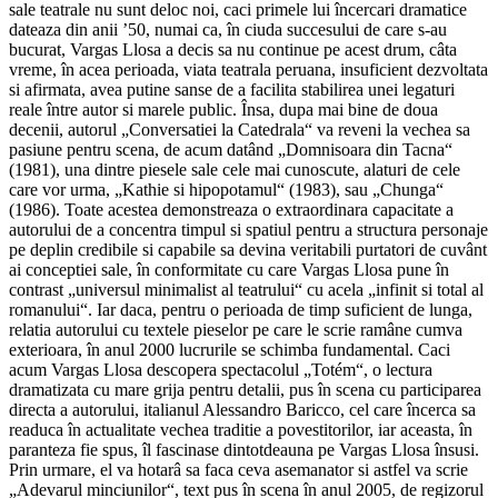
sale teatrale nu sunt deloc noi, caci primele lui încercari dramatice
dateaza din anii ’50, numai ca, în ciuda succesului de care s-au
bucurat, Vargas Llosa a decis sa nu continue pe acest drum, câta
vreme, în acea perioada, viata teatrala peruana, insuficient dezvoltata
si afirmata, avea putine sanse de a facilita stabilirea unei legaturi
reale între autor si marele public. Însa, dupa mai bine de doua
decenii, autorul „Conversatiei la Catedrala“ va reveni la vechea sa
pasiune pentru scena, de acum datând „Domnisoara din Tacna“
(1981), una dintre piesele sale cele mai cunoscute, alaturi de cele
care vor urma, „Kathie si hipopotamul“ (1983), sau „Chunga“
(1986). Toate acestea demonstreaza o extraordinara capacitate a
autorului de a concentra timpul si spatiul pentru a structura personaje
pe deplin credibile si capabile sa devina veritabili purtatori de cuvânt
ai conceptiei sale, în conformitate cu care Vargas Llosa pune în
contrast „universul minimalist al teatrului“ cu acela „infinit si total al
romanului“. Iar daca, pentru o perioada de timp suficient de lunga,
relatia autorului cu textele pieselor pe care le scrie ramâne cumva
exterioara, în anul 2000 lucrurile se schimba fundamental. Caci
acum Vargas Llosa descopera spectacolul „Totém“, o lectura
dramatizata cu mare grija pentru detalii, pus în scena cu participarea
directa a autorului, italianul Alessandro Baricco, cel care încerca sa
readuca în actualitate vechea traditie a povestitorilor, iar aceasta, în
paranteza fie spus, îl fascinase dintotdeauna pe Vargas Llosa însusi.
Prin urmare, el va hotarâ sa faca ceva asemanator si astfel va scrie
„Adevarul minciunilor“, text pus în scena în anul 2005, de regizorul