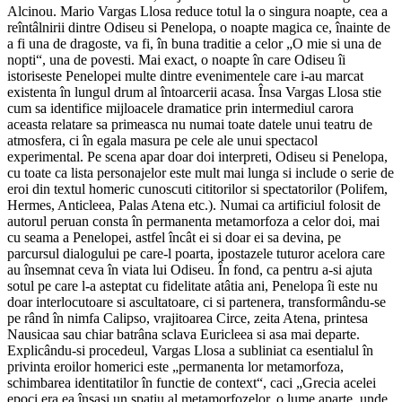
Alcinou. Mario Vargas Llosa reduce totul la o singura noapte, cea a
reîntâlnirii dintre Odiseu si Penelopa, o noapte magica ce, înainte de
a fi una de dragoste, va fi, în buna traditie a celor „O mie si una de
nopti“, una de povesti. Mai exact, o noapte în care Odiseu îi
istoriseste Penelopei multe dintre evenimentele care i-au marcat
existenta în lungul drum al întoarcerii acasa. Însa Vargas Llosa stie
cum sa identifice mijloacele dramatice prin intermediul carora
aceasta relatare sa primeasca nu numai toate datele unui teatru de
atmosfera, ci în egala masura pe cele ale unui spectacol
experimental. Pe scena apar doar doi interpreti, Odiseu si Penelopa,
cu toate ca lista personajelor este mult mai lunga si include o serie de
eroi din textul homeric cunoscuti cititorilor si spectatorilor (Polifem,
Hermes, Anticleea, Palas Atena etc.). Numai ca artificiul folosit de
autorul peruan consta în permanenta metamorfoza a celor doi, mai
cu seama a Penelopei, astfel încât ei si doar ei sa devina, pe
parcursul dialogului pe care-l poarta, ipostazele tuturor acelora care
au însemnat ceva în viata lui Odiseu. În fond, ca pentru a-si ajuta
sotul pe care l-a asteptat cu fidelitate atâtia ani, Penelopa îi este nu
doar interlocutoare si ascultatoare, ci si partenera, transformându-se
pe rând în nimfa Calipso, vrajitoarea Circe, zeita Atena, printesa
Nausicaa sau chiar batrâna sclava Euricleea si asa mai departe.
Explicându-si procedeul, Vargas Llosa a subliniat ca esentialul în
privinta eroilor homerici este „permanenta lor metamorfoza,
schimbarea identitatilor în functie de context“, caci „Grecia acelei
epoci era ea însasi un spatiu al metamorfozelor, o lume aparte, unde