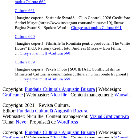
mult »
Cultura 662
Cultura 661
| Imagine copertă: Sesiunile SwordS – Club Control, 2026 Credit foto:
Andrei Mușat (https://www.instagram.com/andreimusat10), Sursa:
Pagina SwordS – Spoken Word…
Citește mai mult »
Cultura 661
Cultura 660
| Imagine copertă: Filmările în România pentru producția „The White
House” (FOX Nation). Credit foto: Andreas Mircea – Icon Films,
…
Citește mai mult »
Cultura 660
Cultura 659
| Imagine copertă: Pexels Photo | SOCIETATE Conflictul dintre
Ministerul Culturii și comunitatea culturală nu mai poate fi ignorat |
…
Citește mai mult »
Cultura 659
Copyright:
Fundatia Culturala Augustin Buzura
| Webdesign:
Graficante
| Webmaster:
Nicu Ilie
| Content management:
Wansait
Copyright: 2021 - Revista Cultura.
Editor:
Fundația Culturală Augustin Buzura
.
Webmaster: Nicu Ilie. Content management:
Vizual Graficante.ro
Tema:
Neve
| Propulsată de
WordPress
Copyright:
Fundatia Culturala Augustin Buzura
| Webdesign:
Graficante
| Webmaster:
Nicu Ilie
| Content management:
Wansait