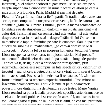
interpreti), si el calator neobosit si gata mereu sa se situeze pe o
treapta superioara a cunoasterii în urma fiecarei calatorii pe care a
întreprins-o la Londra, Paris, Madrid si asa mai departe.
Piesa lui Vargas Llosa, fara sa fie împartita în traditionalele acte sau
scene, este compusa din unsprezece secvente, la finele carora apar
cuvintele „Muzica. Umbre. Lumini“, pentru a marca schimbarea de
tonalitate sau de atmosfera din dialogul – nu o data tensionat – al
celor doi. Tensionat mai cu seama când este vorba – si este vorba
despre asa ceva foarte adesea! – despre întâlnirile lui Odiseu cu
miraculoasele fapturi feminine pe care le cunoaste. Sau, dupa cum
autorul va sublinia cu malitiozitate, „pe care-si doreste sa le fi
cunoscut…“ Apoi, la fel ca în epopeea homerica, textul lui Vargas
Llosa începe, ca sa zicem asa, în mijlocul istoriei. Mai precis, în
momentul întâlnirii celor doi soti, dupa o atât de lunga despartire.
Tehnica va fi, desigur, cea a episoadelor retrospective, prin
intermediul carora este recompus, în fata spectatorilor / cititorilor tot
trecutul – sau tot ce s-a petrecut si tot ce a visat, dorit, sperat Odiseu
în toti acesti ani. Povestea homerica va fi reluata, astfel, „într-un
format minor“, ca sa repetam expresia autorului – însa minor nu
înseamna deloc derizoriu. Totul e întemeiat pe fundamentele
povestirii, cea dintâi forma de literatura si de teatru, Mario Vargas
Llosa reusind sa puna laolalta procedeele specifice artei dramatice cu
acelea ale lecturii publice si sa creeze, în acest fel, un discurs întru
totul convingator si plin, de la un capat la altul, de cea mai profunda