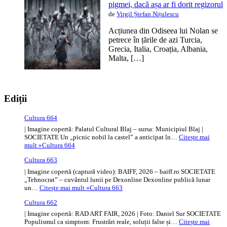
pigmei, dacă așa ar fi dorit regizorul
de
Virgil Ștefan Nițulescu
Acțiunea din Odiseea lui Nolan se
petrece în țările de azi Turcia,
Grecia, Italia, Croația, Albania,
Malta, […]
Ediții
Cultura 664
| Imagine copertă: Palatul Cultural Blaj – sursa: Municipiul Blaj |
SOCIETATE Un „picnic nobil la castel” a anticipat în…
Citește mai
mult »
Cultura 664
Cultura 663
| Imagine copertă (captură video): BAIFF, 2026 – baiff.ro SOCIETATE
„Tehnocrat” – cuvântul lunii pe Dexonline Dexonline publică lunar
un…
Citește mai mult »
Cultura 663
Cultura 662
| Imagine copertă: RAD ART FAIR, 2026 | Foto: Daniel Sur SOCIETATE
Populismul ca simptom: Frustrări reale, soluții false și…
Citește mai