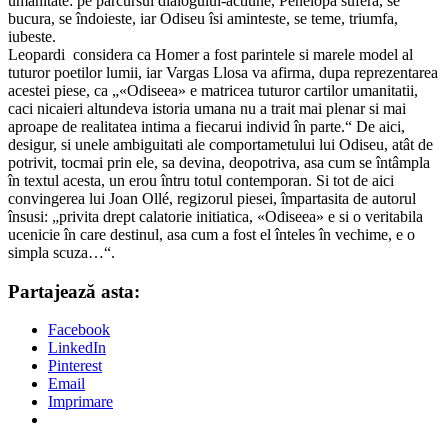
umanitate: pe parcursul dialogului-actiune, Penelopa sufera, se
bucura, se îndoieste, iar Odiseu îsi aminteste, se teme, triumfa,
iubeste.
Leopardi considera ca Homer a fost parintele si marele model al
tuturor poetilor lumii, iar Vargas Llosa va afirma, dupa reprezentarea
acestei piese, ca „«Odiseea» e matricea tuturor cartilor umanitatii,
caci nicaieri altundeva istoria umana nu a trait mai plenar si mai
aproape de realitatea intima a fiecarui individ în parte.“ De aici,
desigur, si unele ambiguitati ale comportametului lui Odiseu, atât de
potrivit, tocmai prin ele, sa devina, deopotriva, asa cum se întâmpla
în textul acesta, un erou întru totul contemporan. Si tot de aici
convingerea lui Joan Ollé, regizorul piesei, împartasita de autorul
însusi: „privita drept calatorie initiatica, «Odiseea» e si o veritabila
ucenicie în care destinul, asa cum a fost el înteles în vechime, e o
simpla scuza…“.
Partajează asta:
Facebook
LinkedIn
Pinterest
Email
Imprimare