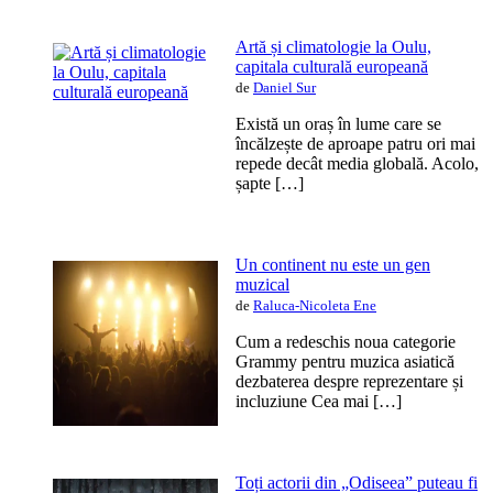
Artă și climatologie la Oulu,
capitala culturală europeană
de
Daniel Sur
Există un oraș în lume care se
încălzește de aproape patru ori mai
repede decât media globală. Acolo,
șapte […]
Un continent nu este un gen
muzical
de
Raluca-Nicoleta Ene
Cum a redeschis noua categorie
Grammy pentru muzica asiatică
dezbaterea despre reprezentare și
incluziune Cea mai […]
Toți actorii din „Odiseea” puteau fi