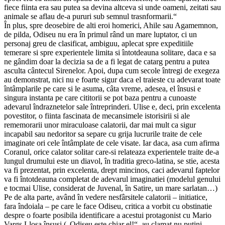
fiece fiinta era sau putea sa devina altceva si unde oameni, zeitati sau
animale se aflau de-a pururi sub semnul trasnformarii.“
În plus, spre deosebire de alti eroi homerici, Ahile sau Agamemnon,
de pilda, Odiseu nu era în primul rând un mare luptator, ci un
personaj greu de clasificat, ambiguu, aplecat spre expeditiile
temerare si spre experientele limita si întotdeauna solitare, daca e sa
ne gândim doar la decizia sa de a fi legat de catarg pentru a putea
asculta cântecul Sirenelor. Apoi, dupa cum secole întregi de exegeza
au demonstrat, nici nu e foarte sigur daca el traieste cu adevarat toate
întâmplarile pe care si le asuma, câta vreme, adesea, el însusi e
singura instanta pe care cititorii se pot baza pentru a cunoaste
adevarul îndraznetelor sale întreprinderi. Ulise e, deci, prin excelenta
povestitor, o fiinta fascinata de mecansimele istorisirii si ale
rememorarii unor miraculoase calatorii, dar mai mult ca sigur
incapabil sau nedoritor sa separe cu grija lucrurile traite de cele
imaginate ori cele întâmplate de cele visate. Iar daca, asa cum afirma
Coranul, orice calator solitar care-si relateaza experientele traite de-a
lungul drumului este un diavol, în traditia greco-latina, se stie, acesta
va fi prezentat, prin excelenta, drept mincinos, caci adevarul faptelor
va fi întotdeauna completat de adevarul imaginatiei (modelul genului
e tocmai Ulise, considerat de Juvenal, în Satire, un mare sarlatan…)
Pe de alta parte, având în vedere nesfârsitele calatorii – initiatice,
fara îndoiala – pe care le face Odiseu, critica a vorbit cu obstinatie
despre o foarte posibila identificare a acestui protagonist cu Mario
Vargs Llosa însusi („Odiseu este chiar el!“, au clamat nu putini