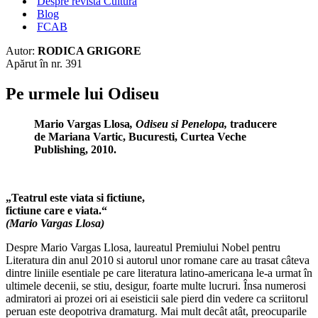
Despre revista Cultura
Blog
FCAB
Autor:
RODICA GRIGORE
Apărut în nr. 391
Pe urmele lui Odiseu
Mario Vargas Llosa
, Odiseu si Penelopa,
traducere
de Mariana Vartic, Bucuresti, Curtea Veche
Publishing, 2010.
„Teatrul este viata si fictiune,
fictiune care e viata.“
(Mario Vargas Llosa)
Despre Mario Vargas Llosa, laureatul Premiului Nobel pentru
Literatura din anul 2010 si autorul unor romane care au trasat câteva
dintre liniile esentiale pe care literatura latino-americana le-a urmat în
ultimele decenii, se stiu, desigur, foarte multe lucruri. Însa numerosi
admiratori ai prozei ori ai eseisticii sale pierd din vedere ca scriitorul
peruan este deopotriva dramaturg. Mai mult decât atât, preocuparile