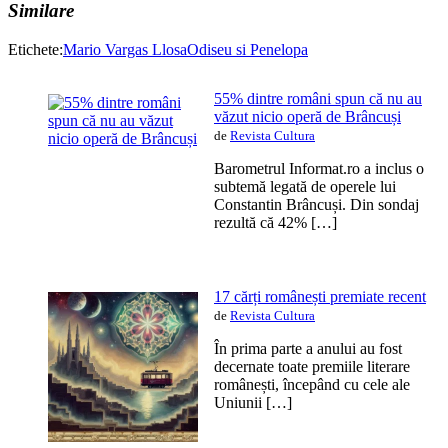
Similare
Etichete:
Mario Vargas Llosa
Odiseu si Penelopa
55% dintre români spun că nu au
văzut nicio operă de Brâncuși
de
Revista Cultura
Barometrul Informat.ro a inclus o
subtemă legată de operele lui
Constantin Brâncuși. Din sondaj
rezultă că 42% […]
17 cărți românești premiate recent
de
Revista Cultura
În prima parte a anului au fost
decernate toate premiile literare
românești, începând cu cele ale
Uniunii […]