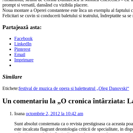
prompt si versatil, dansând cu vizibila placere.
Noua montare a Operei constantene este înca un exemplu al faptului ca 
Felicitari se cuvin si conducerii baletului si teatrului, îndreptatite 
Partajează asta:
Facebook
LinkedIn
Pinterest
Email
Imprimare
Similare
Etichete:
festival de muzica de opera si balet
teatrul „Oleg Danovski“
Un comentariu la „O cronica întârziata: L
Ioana
octombrie 2, 2012 la 10:42 am
Sunt absolut consternata ca o revista prestigioasa ca aceasta po
este incalcata flagrant deontologia criticii de specialitate, in dis