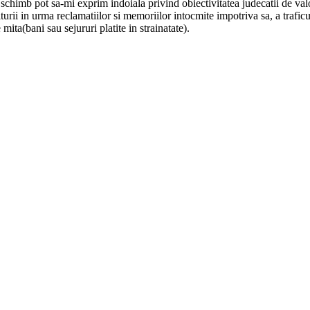
in schimb pot sa-mi exprim indoiala privind obiectivitatea judecatii de val
rii in urma reclamatiilor si memoriilor intocmite impotriva sa, a traficu
mita(bani sau sejururi platite in strainatate).