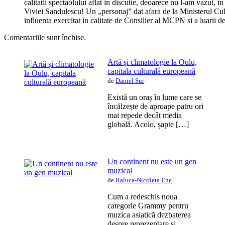
calitatii spectaolului aflat in discutie, deoarece nu l-am vazut, 
Viviei Sandulescu! Un „personaj” dat afara de la Ministerul Cultu
influenta exercitat in calitate de Consilier al MCPN si a luarii de 
Comentariile sunt închise.
Artă și climatologie la Oulu,
capitala culturală europeană
de
Daniel Sur
Există un oraș în lume care se
încălzește de aproape patru ori
mai repede decât media
globală. Acolo, șapte […]
Un continent nu este un gen
muzical
de
Raluca-Nicoleta Ene
Cum a redeschis noua
categorie Grammy pentru
muzica asiatică dezbaterea
despre reprezentare și