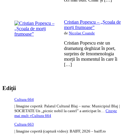
Cristian Popescu – „Școala de
morți frumoase”
de
Nicolae Coande
Cristian Popescu este un
dramaturg deghizat în poet,
surprins de fenomenologia
morții în momentul în care îi
[…]
Ediții
Cultura 664
| Imagine copertă: Palatul Cultural Blaj – sursa: Municipiul Blaj |
SOCIETATE Un „picnic nobil la castel” a anticipat în…
Citește
mai mult »
Cultura 664
Cultura 663
| Imagine copertă (captură video): BAIFF, 2026 – baiff.ro