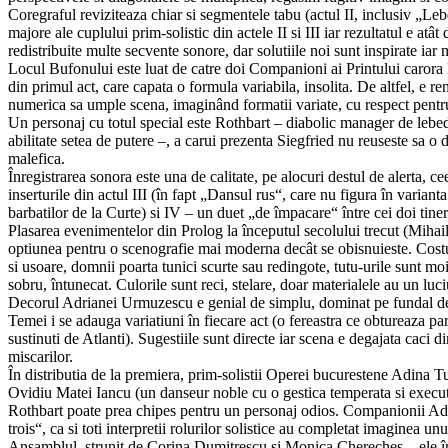
Coregraful reviziteaza chiar si segmentele tabu (actul II, inclusiv „Le
majore ale cuplului prim-solistic din actele II si III iar rezultatul e atâ
redistribuite multe secvente sonore, dar solutiile noi sunt inspirate iar
Locul Bufonului este luat de catre doi Companioni ai Printului carora le
din primul act, care capata o formula variabila, insolita. De altfel, e r
numerica sa umple scena, imaginând formatii variate, cu respect pentru
Un personaj cu totul special este Rothbart – diabolic manager de lebed
abilitate setea de putere –, a carui prezenta Siegfried nu reuseste sa o 
malefica.
Înregistrarea sonora este una de calitate, pe alocuri destul de alerta, c
inserturile din actul III (în fapt „Dansul rus“, care nu figura în varian
barbatilor de la Curte) si IV – un duet „de împacare“ între cei doi tineri
Plasarea evenimentelor din Prolog la începutul secolului trecut (Miha
optiunea pentru o scenografie mai moderna decât se obisnuieste. Cos
si usoare, domnii poarta tunici scurte sau redingote, tutu-urile sunt m
sobru, întunecat. Culorile sunt reci, stelare, doar materialele au un luc
Decorul Adrianei Urmuzescu e genial de simplu, dominat pe fundal de o 
Temei i se adauga variatiuni în fiecare act (o fereastra ce obtureaza part
sustinuti de Atlanti). Sugestiile sunt directe iar scena e degajata caci 
miscarilor.
În distributia de la premiera, prim-solistii Operei bucurestene Adina T
Ovidiu Matei Iancu (un danseur noble cu o gestica temperata si executi
Rothbart poate prea chipes pentru un personaj odios. Companionii Ad
trois“, ca si toti interpretii rolurilor solistice au completat imaginea unu
Ansamblul, strunit de Corina Dumitrescu si Monica Chereches – ele înse