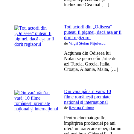
incluziune Cea mai […]
Toți actorii din „Odiseea”
puteau fi pigmei, dacă așa ar fi
dorit regizorul
de
Virgil Ștefan Nițulescu
Acțiunea din Odiseea lui
Nolan se petrece în țările de
azi Turcia, Grecia, Italia,
Croația, Albania, Malta, […]
Din vară până-n vară: 10
filme românești premiate
național și internațional
de
Revista Cultura
Pentru cinematografie,
împărțirea producției pe ani
oferă un oarecare reper, dar nu
cel mai bun. Chiar și […]