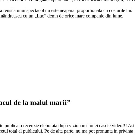
reusita unui spectacol nu este neaparat proportionala cu costurile lui.
sa se mândreasca cu un „Lac“ demn de orice mare companie din lume.
acul de la malul marii”
ate publica o recenzie eleborata dupa vizionarea unei casete video!!! Ast
pretul total al publicului. Pe de alta parte, nu ma pot pronunta in privinta