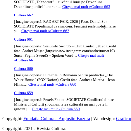
SOCIETATE „Tehnocrat” – cuvântul lunii pe Dexonline
Dexonline publică lunar un…
Citește mai mult »
Cultura 663
Cultura 662
| Imagine copertă: RAD ART FAIR, 2026 | Foto: Daniel Sur
SOCIETATE Populismul ca simptom: Frustrări reale, soluții false
și…
Citește mai mult »
Cultura 662
Cultura 661
| Imagine copertă: Sesiunile SwordS – Club Control, 2026 Credit
foto: Andrei Mușat (https://www.instagram.com/andreimusat10),
Sursa: Pagina SwordS – Spoken Word…
Citește mai mult
»
Cultura 661
Cultura 660
| Imagine copertă: Filmările în România pentru producția „The
White House” (FOX Nation). Credit foto: Andreas Mircea – Icon
Films,…
Citește mai mult »
Cultura 660
Cultura 659
| Imagine copertă: Pexels Photo | SOCIETATE Conflictul dintre
Ministerul Culturii și comunitatea culturală nu mai poate fi
ignorat |…
Citește mai mult »
Cultura 659
Copyright:
Fundatia Culturala Augustin Buzura
| Webdesign:
Grafica
Copyright: 2021 - Revista Cultura.