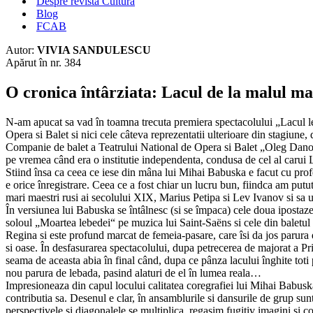
Despre revista Cultura
Blog
FCAB
Autor:
VIVIA SANDULESCU
Apărut în nr. 384
O cronica întârziata: Lacul de la malul ma
N-am apucat sa vad în toamna trecuta premiera spectacolului „Lacul leb
Opera si Balet si nici cele câteva reprezentatii ulterioare din stagiune
Companie de balet a Teatrului National de Opera si Balet „Oleg Danovsk
pe vremea când era o institutie independenta, condusa de cel al carui La
Stiind însa ca ceea ce iese din mâna lui Mihai Babuska e facut cu profes
e orice înregistrare. Ceea ce a fost chiar un lucru bun, fiindca am putut 
mari maestri rusi ai secolului XIX, Marius Petipa si Lev Ivanov si sa u
În versiunea lui Babuska se întâlnesc (si se împaca) cele doua ipostaze
soloul „Moartea lebedei“ pe muzica lui Saint-Saëns si cele din baletul l
Regina si este profund marcat de femeia-pasare, care îsi da jos parura
si oase. În desfasurarea spectacolului, dupa petrecerea de majorat a P
seama de aceasta abia în final când, dupa ce pânza lacului înghite toti p
nou parura de lebada, pasind alaturi de el în lumea reala…
Impresioneaza din capul locului calitatea coregrafiei lui Mihai Babuska,
contributia sa. Desenul e clar, în ansamblurile si dansurile de grup sun
perspectivele si diagonalele se multiplica, regasim fugitiv imagini si co