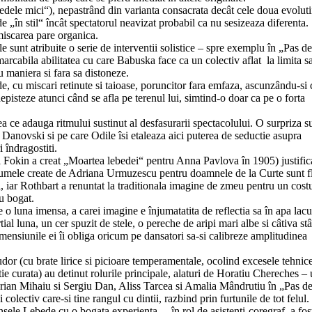
bedele mici“), nepastrând din varianta consacrata decât cele doua evoluti
t de „în stil“ încât spectatorul neavizat probabil ca nu sesizeaza diferenta.
 miscarea pare organica.
 sunt atribuite o serie de interventii solistice – spre exemplu în „Pas de
emarcabila abilitatea cu care Babuska face ca un colectiv aflat la limita s
 maniera si fara sa distoneze.
e, cu miscari retinute si taioase, poruncitor fara emfaza, ascunzându-si 
depisteze atunci când se afla pe terenul lui, simtind-o doar ca pe o forta
eea ce adauga ritmului sustinut al desfasurarii spectacolului. O surpriza s
ta Danovski si pe care Odile îsi etaleaza aici puterea de seductie asupra
 îndragostiti.
il Fokin a creat „Moartea lebedei“ pentru Anna Pavlova în 1905) justific
tumele create de Adriana Urmuzescu pentru doamnele de la Curte sunt f
oi, iar Rothbart a renuntat la traditionala imagine de zmeu pentru un cos
iu bogat.
luna imensa, a carei imagine e înjumatatita de reflectia sa în apa lacu
ial luna, un cer spuzit de stele, o pereche de aripi mari albe si câtiva stâ
dimensiunile ei îi obliga oricum pe dansatori sa-si calibreze amplitudinea
udor (cu brate lirice si picioare temperamentale, ocolind excesele tehnice
e curata) au detinut rolurile principale, alaturi de Horatiu Chereches –
rian Mihaiu si Sergiu Dan, Aliss Tarcea si Amalia Mândrutiu în „Pas d
i colectiv care-si tine rangul cu dintii, razbind prin furtunile de tot felul.
le Lebede cu o bogata experienta –, în rol de asistenti-coregraf, a fos