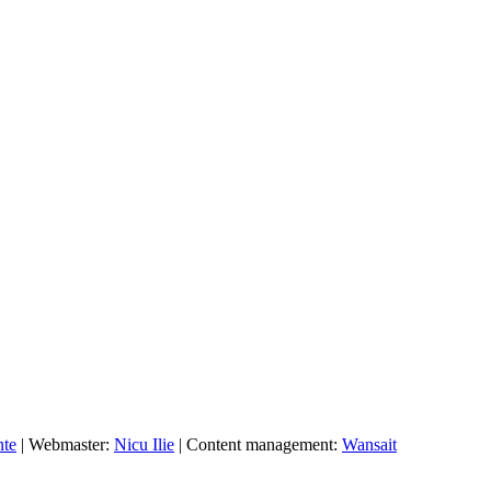
nte
| Webmaster:
Nicu Ilie
| Content management:
Wansait