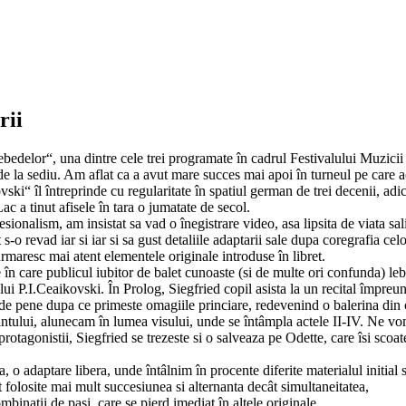
rii
edelor“, una dintre cele trei programate în cadrul Festivalului Muzicii
, de la sediu. Am aflat ca a avut mare succes mai apoi în turneul pe care a
i“ îl întreprinde cu regularitate în spatiul german de trei decenii, adi
c a tinut afisele în tara o jumatate de secol.
ionalism, am insistat sa vad o înegistrare video, asa lipsita de viata sa
s-o revad iar si iar si sa gust detaliile adaptarii sale dupa coregrafia cel
rmaresc mai atent elementele originale introduse în libret.
 în care publicul iubitor de balet cunoaste (si de multe ori confunda) le
ui P.I.Ceaikovski. În Prolog, Siegfried copil asista la un recital împreu
 de pene dupa ce primeste omagiile princiare, redevenind o balerina din
rintului, alunecam în lumea visului, unde se întâmpla actele II-IV. Ne v
rotagonistii, Siegfried se trezeste si o salveaza pe Odette, care îsi scoat
 o adaptare libera, unde întâlnim în procente diferite materialul initial s
t folosite mai mult succesiunea si alternanta decât simultaneitatea,
mbinatii de pasi, care se pierd imediat în altele originale.