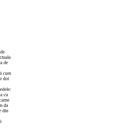
 de
ctuala
ca de
lii cum
or doi
bedele:
na cu
 carne
om da
e din
i