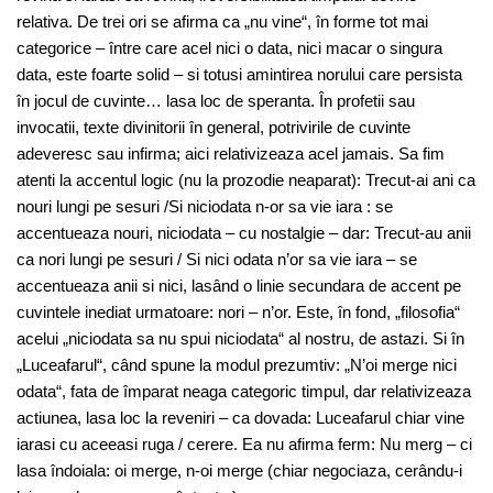
relativa. De trei ori se afirma ca „nu vine“, în forme tot mai
categorice – între care acel nici o data, nici macar o singura
data, este foarte solid – si totusi amintirea norului care persista
în jocul de cuvinte… lasa loc de speranta. În profetii sau
invocatii, texte divinitorii în general, potrivirile de cuvinte
adeveresc sau infirma; aici relativizeaza acel jamais. Sa fim
atenti la accentul logic (nu la prozodie neaparat): Trecut-ai ani ca
nouri lungi pe sesuri /Si niciodata n-or sa vie iara : se
accentueaza nouri, niciodata – cu nostalgie – dar: Trecut-au anii
ca nori lungi pe sesuri / Si nici odata n’or sa vie iara – se
accentueaza anii si nici, lasând o linie secundara de accent pe
cuvintele inediat urmatoare: nori – n’or. Este, în fond, „filosofia“
acelui „niciodata sa nu spui niciodata“ al nostru, de astazi. Si în
„Luceafarul“, când spune la modul prezumtiv: „N’oi merge nici
odata“, fata de împarat neaga categoric timpul, dar relativizeaza
actiunea, lasa loc la reveniri – ca dovada: Luceafarul chiar vine
iarasi cu aceeasi ruga / cerere. Ea nu afirma ferm: Nu merg – ci
lasa îndoiala: oi merge, n-oi merge (chiar negociaza, cerându-i