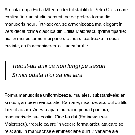
Am citat dupa Editia MLR, cu textul stabilit de Petru Cretia care
explica, într-un studiu separat, de ce prefera forma din
manuscris nouri. Într-adevar, se armonizeaza mai elegant în
vers decât forma clascica din Editia Maiorescu (prima tiparire;
aici primul editor nu mai pune cratima ci pastreaza în doua
cuvinte, ca în deschiderea la „Luceafarul“):
Trecut-au anii ca nori lungi pe sesuri
Si nici odata n’or sa vie iara
Forma manuscrisa uniformizeaza, mai ales, substantivele: ani
si nouri, ambele nearticulate. Ramâne, însa, dezacordul cu titlul:
Trecut-au anii. Acesta apare numai în prima tiparitura,
manuscrisele nu-l contin. Cine l-a dat (Eminescu sau
Maiorescu), trebuie ca are în vedere forma articulata care se
reia: anii. În manuscrisele eminesciene sunt 7 variante ale