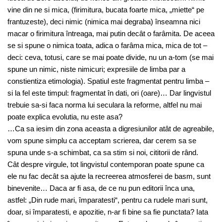
vine din ne si mica, (firimitura, bucata foarte mica, „miette“ pe
frantuzeste), deci nimic (nimica mai degraba) înseamna nici
macar o firimitura întreaga, mai putin decât o farâmita. De aceea
se si spune o nimica toata, adica o farâma mica, mica de tot –
deci: ceva, totusi, care se mai poate divide, nu un a-tom (se mai
spune un nimic, niste nimicuri; expresiile de limba par a
constientiza etimologia). Spatiul este fragmentat pentru limba –
si la fel este timpul: fragmentat în dati, ori (oare)… Dar lingvistul
trebuie sa-si faca norma lui seculara la reforme, altfel nu mai
poate explica evolutia, nu este asa?
…Ca sa iesim din zona aceasta a digresiunilor atât de agreabile,
vom spune simplu ca acceptam scrierea, dar cerem sa se
spuna unde s-a schimbat, ca sa stim si noi, cititorii de rând.
Cât despre virgule, tot lingvistul contemporan poate spune ca
ele nu fac decât sa ajute la recreerea atmosferei de basm, sunt
binevenite… Daca ar fi asa, de ce nu pun editorii înca una,
astfel: „Din rude mari, împaratesti“, pentru ca rudele mari sunt,
doar, si împaratesti, e apozitie, n-ar fi bine sa fie punctata? Iata