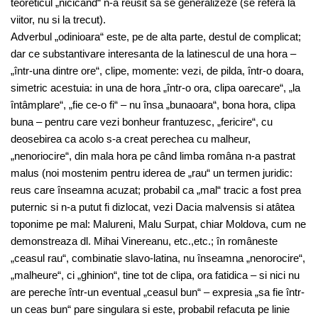
teoreticul „nicicând“ n-a reusit sa se generalizeze (se refera la
viitor, nu si la trecut).
Adverbul „odinioara“ este, pe de alta parte, destul de complicat;
dar ce substantivare interesanta de la latinescul de una hora –
„într-una dintre ore“, clipe, momente: vezi, de pilda, într-o doara,
simetric acestuia: in una de hora „într-o ora, clipa oarecare“, „la
întâmplare“, „fie ce-o fi“ – nu însa „bunaoara“, bona hora, clipa
buna – pentru care vezi bonheur frantuzesc, „fericire“, cu
deosebirea ca acolo s-a creat perechea cu malheur,
„nenoriocire“, din mala hora pe când limba româna n-a pastrat
malus (noi mostenim pentru iderea de „rau“ un termen juridic:
reus care înseamna acuzat; probabil ca „mal“ tracic a fost prea
puternic si n-a putut fi dizlocat, vezi Dacia malvensis si atâtea
toponime pe mal: Malureni, Malu Surpat, chiar Moldova, cum ne
demonstreaza dl. Mihai Vinereanu, etc.,etc.; în româneste
„ceasul rau“, combinatie slavo-latina, nu înseamna „nenorocire“,
„malheure“, ci „ghinion“, tine tot de clipa, ora fatidica – si nici nu
are pereche într-un eventual „ceasul bun“ – expresia „sa fie într-
un ceas bun“ pare singulara si este, probabil refacuta pe linie