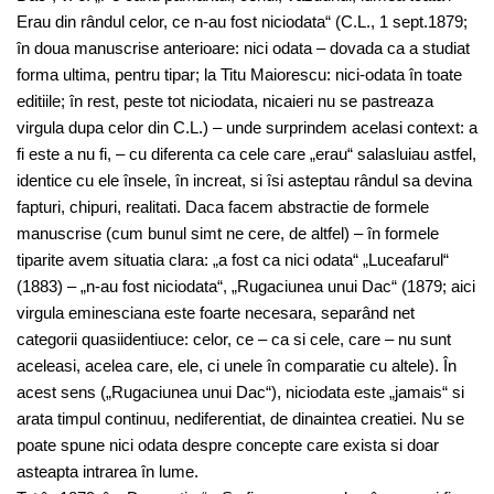
Erau din rândul celor, ce n-au fost niciodata“ (C.L., 1 sept.1879;
în doua manuscrise anterioare: nici odata – dovada ca a studiat
forma ultima, pentru tipar; la Titu Maiorescu: nici-odata în toate
editiile; în rest, peste tot niciodata, nicaieri nu se pastreaza
virgula dupa celor din C.L.) – unde surprindem acelasi context: a
fi este a nu fi, – cu diferenta ca cele care „erau“ salasluiau astfel,
identice cu ele însele, în increat, si îsi asteptau rândul sa devina
fapturi, chipuri, realitati. Daca facem abstractie de formele
manuscrise (cum bunul simt ne cere, de altfel) – în formele
tiparite avem situatia clara: „a fost ca nici odata“ „Luceafarul“
(1883) – „n-au fost niciodata“, „Rugaciunea unui Dac“ (1879; aici
virgula eminesciana este foarte necesara, separând net
categorii quasiidentiuce: celor, ce – ca si cele, care – nu sunt
aceleasi, acelea care, ele, ci unele în comparatie cu altele). În
acest sens („Rugaciunea unui Dac“), niciodata este „jamais“ si
arata timpul continuu, nediferentiat, de dinaintea creatiei. Nu se
poate spune nici odata despre concepte care exista si doar
asteapta intrarea în lume.