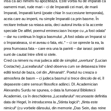
însa ca aici nimeni nu apoziteaza. Este vorba nu de împarati ca
oamerni mari, rude mari – ci de împaratii cei mari, de marii
împarati, împaratii lumii (poate chiar în succesiune temporala),
aceia care au imperii, nu simple împaratii ca prin basme. În
recitare trebuie sa reiasa asta, deci autorul invita si la accente
speciale De altfel, poemul eminesciasn începe cu „a fost odata“
– dar nu continua în logica basmului: „A fost odata un împarat si
o împarateasa, si ei aveau o fata, etc.“ – ci se opreste la ea, la
prea frumoasa fata – care era una la parinti – dar iarasi: parintii
sunt de cautat între sfinti si stele.
Cred ca nimeni nu mai judeca atât de simplist „uvertura“ (Lucian
Costache) „Luceafarului“ când observa cum se detaseaza între
editii textul de baza, cel din „Almanah“. Poetul nu creaza o
atmosfera de basm – ci judeca basmul si trece dincolo de el, îl
depaseste catre sensuri filosofice adânci. Dl. Academician
Alexandru Surdu ne spunea, o data la fumoarul Bibliotecii
Academiei, ca în deschiderea „Luceafarului“ recunoaste definitia
data de Hegel, în introducerea la „Stiinta logicii“: „fiinta este
nimicul“ (cu vorbele dânsului, din memorie „Das Sein, das reine