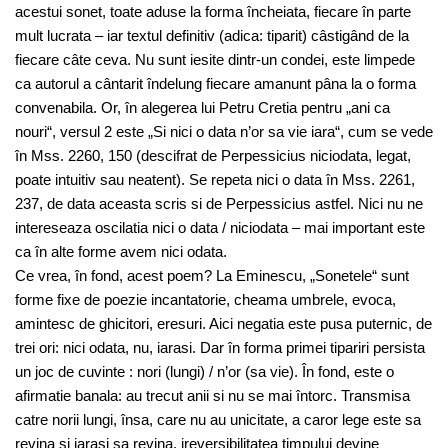
acestui sonet, toate aduse la forma încheiata, fiecare în parte
mult lucrata – iar textul definitiv (adica: tiparit) câstigând de la
fiecare câte ceva. Nu sunt iesite dintr-un condei, este limpede
ca autorul a cântarit îndelung fiecare amanunt pâna la o forma
convenabila. Or, în alegerea lui Petru Cretia pentru „ani ca
nouri“, versul 2 este „Si nici o data n’or sa vie iara“, cum se vede
în Mss. 2260, 150 (descifrat de Perpessicius niciodata, legat,
poate intuitiv sau neatent). Se repeta nici o data în Mss. 2261,
237, de data aceasta scris si de Perpessicius astfel. Nici nu ne
intereseaza oscilatia nici o data / niciodata – mai important este
ca în alte forme avem nici odata.
Ce vrea, în fond, acest poem? La Eminescu, „Sonetele“ sunt
forme fixe de poezie incantatorie, cheama umbrele, evoca,
amintesc de ghicitori, eresuri. Aici negatia este pusa puternic, de
trei ori: nici odata, nu, iarasi. Dar în forma primei tipariri persista
un joc de cuvinte : nori (lungi) / n’or (sa vie). În fond, este o
afirmatie banala: au trecut anii si nu se mai întorc. Transmisa
catre norii lungi, însa, care nu au unicitate, a caror lege este sa
revina si iarasi sa revina, ireversibilitatea timpului devine