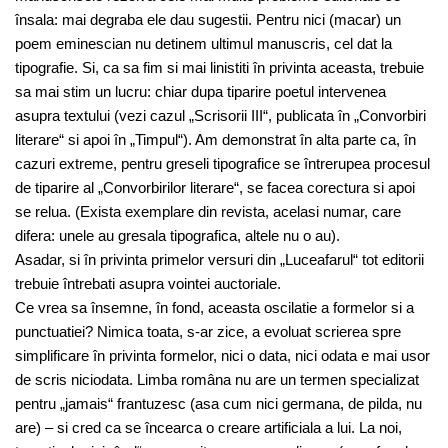
însala: mai degraba ele dau sugestii. Pentru nici (macar) un
poem eminescian nu detinem ultimul manuscris, cel dat la
tipografie. Si, ca sa fim si mai linistiti în privinta aceasta, trebuie
sa mai stim un lucru: chiar dupa tiparire poetul intervenea
asupra textului (vezi cazul „Scrisorii III“, publicata în „Convorbiri
literare“ si apoi în „Timpul“). Am demonstrat în alta parte ca, în
cazuri extreme, pentru greseli tipografice se întrerupea procesul
de tiparire al „Convorbirilor literare“, se facea corectura si apoi
se relua. (Exista exemplare din revista, acelasi numar, care
difera: unele au gresala tipografica, altele nu o au).
Asadar, si în privinta primelor versuri din „Luceafarul“ tot editorii
trebuie întrebati asupra vointei auctoriale.
Ce vrea sa însemne, în fond, aceasta oscilatie a formelor si a
punctuatiei? Nimica toata, s-ar zice, a evoluat scrierea spre
simplificare în privinta formelor, nici o data, nici odata e mai usor
de scris niciodata. Limba româna nu are un termen specializat
pentru „jamais“ frantuzesc (asa cum nici germana, de pilda, nu
are) – si cred ca se încearca o creare artificiala a lui. La noi,