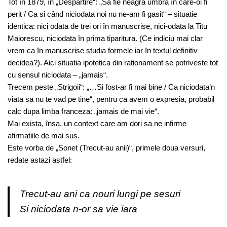
Tot în 1879, în „Despartire“: „Sa fie neagra umbra în care-oi fi
perit / Ca si când niciodata noi nu ne-am fi gasit“ – situatie
identica: nici odata de trei ori în manuscrise, nici-odata la Titu
Maiorescu, niciodata în prima tiparitura. (Ce indiciu mai clar
vrem ca în manuscrise studia formele iar în textul definitiv
decidea?). Aici situatia ipotetica din rationament se potriveste tot
cu sensul niciodata – „jamais“.
Trecem peste „Strigoii“: „…Si fost-ar fi mai bine / Ca niciodata’n
viata sa nu te vad pe tine“, pentru ca avem o expresia, probabil
calc dupa limba franceza: „jamais de mai vie“.
Mai exista, însa, un context care am dori sa ne infirme
afirmatiile de mai sus.
Este vorba de „Sonet (Trecut-au anii)“, primele doua versuri,
redate astazi astfel:
Trecut-au ani ca nouri lungi pe sesuri
Si niciodata n-or sa vie iara