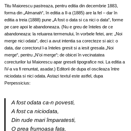
Titu Maiorescu pastreaza, pentru editia din decembrie 1883,
forma din „Almanah“, în editia a II-a (1885) are la fel – dar în
editia a treia (1888) pune „A fost o data si ca nici o data“, forme
pe care apoi le abandoneaza. (Nu e greu de înteles de ce
abandoneaza: la reluarea termenului, în vorbele fetei, are: „Noi
merge nici odata“, deci a avut intentia sa corecteze si aici: o
data, dar corectorul l-a înteles gresit si a iesit gresala „Noi
merge“, pentru „N’oi merge“; de obicei în vecinatatea
corecturilor lui Maiorescu apar greseli tipografice noi. La editia a
IV-a va fi renuntat, asadar.) Editorii de dupa el oscileaza între
niciodata si nici odata. Astazi textul este astfel, dupa
Perpessicius:
A fost odata ca-n povesti,
A fost ca niciodata,
Din rude mari împaratesti,
O prea frumoasa fata.