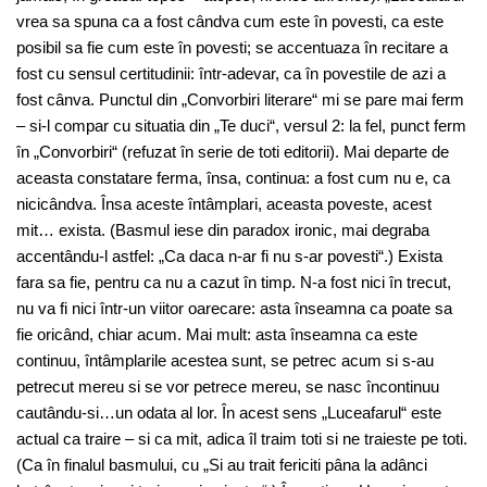
vrea sa spuna ca a fost cândva cum este în povesti, ca este
posibil sa fie cum este în povesti; se accentuaza în recitare a
fost cu sensul certitudinii: într-adevar, ca în povestile de azi a
fost cânva. Punctul din „Convorbiri literare“ mi se pare mai ferm
– si-l compar cu situatia din „Te duci“, versul 2: la fel, punct ferm
în „Convorbiri“ (refuzat în serie de toti editorii). Mai departe de
aceasta constatare ferma, însa, continua: a fost cum nu e, ca
nicicândva. Însa aceste întâmplari, aceasta poveste, acest
mit… exista. (Basmul iese din paradox ironic, mai degraba
accentându-l astfel: „Ca daca n-ar fi nu s-ar povesti“.) Exista
fara sa fie, pentru ca nu a cazut în timp. N-a fost nici în trecut,
nu va fi nici într-un viitor oarecare: asta înseamna ca poate sa
fie oricând, chiar acum. Mai mult: asta înseamna ca este
continuu, întâmplarile acestea sunt, se petrec acum si s-au
petrecut mereu si se vor petrece mereu, se nasc încontinuu
cautându-si…un odata al lor. În acest sens „Luceafarul“ este
actual ca traire – si ca mit, adica îl traim toti si ne traieste pe toti.
(Ca în finalul basmului, cu „Si au trait fericiti pâna la adânci