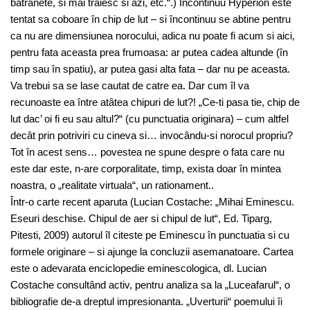
batrânete, si mai traiesc si azi, etc.“.) Încontinuu Hyperion este
tentat sa coboare în chip de lut – si încontinuu se abtine pentru
ca nu are dimensiunea norocului, adica nu poate fi acum si aici,
pentru fata aceasta prea frumoasa: ar putea cadea altunde (în
timp sau în spatiu), ar putea gasi alta fata – dar nu pe aceasta.
Va trebui sa se lase cautat de catre ea. Dar cum îl va
recunoaste ea între atâtea chipuri de lut?! „Ce-ti pasa tie, chip de
lut dac’ oi fi eu sau altul?“ (cu punctuatia originara) – cum altfel
decât prin potriviri cu cineva si… invocându-si norocul propriu?
Tot în acest sens… povestea ne spune despre o fata care nu
este dar este, n-are corporalitate, timp, exista doar în mintea
noastra, o „realitate virtuala“, un rationament..
Într-o carte recent aparuta (Lucian Costache: „Mihai Eminescu.
Eseuri deschise. Chipul de aer si chipul de lut“, Ed. Tiparg,
Pitesti, 2009) autorul îl citeste pe Eminescu în punctuatia si cu
formele originare – si ajunge la concluzii asemanatoare. Cartea
este o adevarata enciclopedie eminescologica, dl. Lucian
Costache consultând activ, pentru analiza sa la „Luceafarul“, o
bibliografie de-a dreptul impresionanta. „Uverturii“ poemului îi