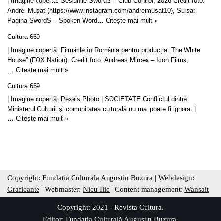
| Imagine copertă: Sesiunile SwordS – Club Control, 2026 Credit foto:
Andrei Mușat (https://www.instagram.com/andreimusat10), Sursa:
Pagina SwordS – Spoken Word…
Citește mai mult »
Cultura 660
| Imagine copertă: Filmările în România pentru producția „The White
House” (FOX Nation). Credit foto: Andreas Mircea – Icon Films,
…
Citește mai mult »
Cultura 659
| Imagine copertă: Pexels Photo | SOCIETATE Conflictul dintre
Ministerul Culturii și comunitatea culturală nu mai poate fi ignorat |
…
Citește mai mult »
Copyright:
Fundatia Culturala Augustin Buzura
| Webdesign:
Graficante
| Webmaster:
Nicu Ilie
| Content management:
Wansait
Copyright: 2021 - Revista Cultura.
Editor:
Fundația Culturală Augustin Buzura
.