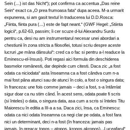
Sein (…) ist das Nicht“); pot confirma ca accentua „Das reine
Sein“ exact ca „O prea frumoasa fata“ dupa aceea. M-a urmarit
expunerea, si am gasit textul în traducerea lui D.D.Rosca:
„Fiinta, fiinta pura (…) este de fapt neant.“ (GWF Hegel: „Stiinta
logicii“, p.62-63, passim; îi cer scuze d-lui Alexandru Surdu
pentru ca, desi nu am instrumentarul necesar unei abordari a
chestiunii în zona stricta a filosofiei, totusi scriu despre aceste
lucruri „pe mâna dânsului“: cred ca o fac si pentru a-l readuce la
Eminescu-el-însusi). Poti regasi aici formula din deschiderea
basmelor românesti, dar depinde cum citesti. Daca zic „a fost
odata ca niciodata“ asta înseamna ca a fost cândva cum n-a
mai fost pâna atunci sau de atunci în colo, a fost o singura data;
în franceza: une fois comme jamais – deci a fost, s-a întâmlat
sigur doar ca nu stim când. În acest sens, odata poate fi scris
(si înteles) o data, o singura data, asa cum a scris si înteles Titu
Maiorescu în editia a III-a a sa. Daca zici, însa, ca Eminescu:
odata ca nici odata înseamna ca negi clar pe odata, a fost fara
nici un determinant, deci n-a fost (în franceza: jamais pas
jamais, în greaca: topos – atopos, kronos akronos). „Luceafarul“