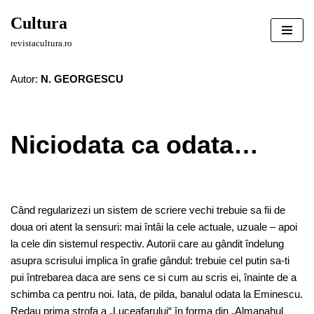
Cultura
Sari
revistacultura.ro
la
conținut
Autor:
N. GEORGESCU
Niciodata ca odata…
Când regularizezi un sistem de scriere vechi trebuie sa fii de
doua ori atent la sensuri: mai întâi la cele actuale, uzuale – apoi
la cele din sistemul respectiv. Autorii care au gândit îndelung
asupra scrisului implica în grafie gândul: trebuie cel putin sa-ti
pui întrebarea daca are sens ce si cum au scris ei, înainte de a
schimba ca pentru noi. Iata, de pilda, banalul odata la Eminescu.
Redau prima strofa a „Luceafarului“ în forma din „Almanahul