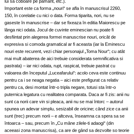
lui sa coboare pe pamânt, etc.).
Important este ca forma „nouri“ se afla în manuscrisul 2260,
150, în corelatie cu nici o data. Forma tiparita, nori, nu se
gaseste în manuscrise – dar se fixeaza în editia Maiorescu pe
lânga nici odata. Jocul de cuvinte eminescian nu poate fi
desfiintat prin alegerea formei manuscrise nouri, oricât de
expresiva si comoda gramatical ar fi aceasta (iar la Eminescu
nouri este recurent, vezi chiar personajul „Toma Nour“; cu atât
mai mult abaterea de aici trebuie considerata semnificativa si
pastrata) – iar nici odata, rupt, raspicat, trebuie pastrat cu
valoarea din începutul „Luceafarului“: acolo ceva este continuu
pentru ca i se neaga negatia – aici este prefigurat ca relativ
pentru ca, desi montat într-o tripla negare, totusi sta într-o
puternica legatura cu realitatea comparata. Daca ar fi zis: anii nu
sunt ca norii care vin si pleaca, anii nu se mai întorc – autorul
spunea un adevar simplu, sesizabil de oricine; când zice ca anii
sunt (trec) precum norii – e altceva, înseamna ca spera sa se
întoarca – sau, precum în „Cu mâne zilele-ti adaogi“ (din
aceeasi zona manuscrisa), ca are de gând sa dezvolte so teorie