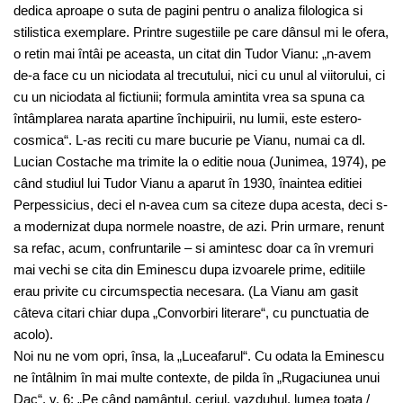
dedica aproape o suta de pagini pentru o analiza filologica si
stilistica exemplare. Printre sugestiile pe care dânsul mi le ofera,
o retin mai întâi pe aceasta, un citat din Tudor Vianu: „n-avem
de-a face cu un niciodata al trecutului, nici cu unul al viitorului, ci
cu un niciodata al fictiunii; formula amintita vrea sa spuna ca
întâmplarea narata apartine închipuirii, nu lumii, este estero-
cosmica“. L-as reciti cu mare bucurie pe Vianu, numai ca dl.
Lucian Costache ma trimite la o editie noua (Junimea, 1974), pe
când studiul lui Tudor Vianu a aparut în 1930, înaintea editiei
Perpessicius, deci el n-avea cum sa citeze dupa acesta, deci s-
a modernizat dupa normele noastre, de azi. Prin urmare, renunt
sa refac, acum, confruntarile – si amintesc doar ca în vremuri
mai vechi se cita din Eminescu dupa izvoarele prime, editiile
erau privite cu circumspectia necesara. (La Vianu am gasit
câteva citari chiar dupa „Convorbiri literare“, cu punctuatia de
acolo).
Noi nu ne vom opri, însa, la „Luceafarul“. Cu odata la Eminescu
ne întâlnim în mai multe contexte, de pilda în „Rugaciunea unui
Dac“, v. 6: „Pe când pamântul, ceriul, vazduhul, lumea toata /