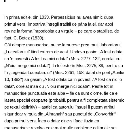
În prima editie, din 1939, Perpessicius nu avea nimic dupa
primul vers, împotriva întregii traditii de pâna la el, dar apoi
revine la forma împodobita cu virgule – pe care o stabilise, de
fapt, C. Botez (1930).
Cât despre manuscrise, nu ne lamuresc prea mult, laboratorul
„Luceafarului“ fiind extrem de vast. Undeva gasim „A fost odata
ca ‘n povesti / A fost ca nici odata“ (Mss. 2277, 132, corelat cu
„N’oiu merge nici odata“), la fel este în Mss. 2275, 39, pentru ca
în „Legenda Luceafarului“ (Mss. 2261, 198, datat de poet „Aprilie
10, 1882“) sa gasim „A fost odata ca ‘n povesti / A fost ca nici o
data“, corelat însa cu „N’oiu merge nici odata“. Peste tot în
manuscrise punctuatia este alba – fie ca sunt ciorne, fie ca e
lasata special deoparte (probabil, pentru a fi completata sistemic
pe textul definitiv) – astfel ca autorului însusi îi putem atribui
sigur doar virgula din „Almanah“ sau punctul de „Convorbiri“
dupa primul vers. Înca o data: cine-si face iluzia ca
manuscrisele rezolva cele mai multe probleme editoriale se