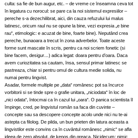
culta: sa fie de bun augur, etc. – de vreme ce înseamna ceva tot
în legatura cu norocul: se pare ca la noi sistemul expresiilor –
pereche s-a dezechilibrat, aici, din cauza refuzului lui malus
latinesc, oricum raul nu se opune la bine, vezi expresia „e bine
rau“, etimologic: e acuzat de bine, foarte bine). Neputând crea
pereche, bunaoara a trecut în zona adverbelor. Toate aceste
forme sunt mascate în scris, pentru ca noi scriem fonetic (si
bine facem, desigur…) adica legat: doara pentru d’oara. Daca
avem curiozitatea sa cautam, însa, sensul primar latinesc se
pastreaza, chiar si pentru omul de cultura medie solida, nu
numai pentru lingvist.
Asadar, formele multiple pe „data“ românesc pot sa încurce
vorbitorii si se tinde spre o grafie unitara, „niciodata“ în loc de
„nici odata“, întocmai ca în cazul lui „oara“. O panica scientista îl
împinge, cred, pe lingvistul român sa faca din cuvinte –
concepte sau sa descopere concepte acolo unde nici nu te-ai
astepta ca filolog. De pilda, un bun prieten din latura aceasta a
lingvistilor este convins ca în cuvântul românesc „nimic“ se afla
ideea de zero absolut, de kenos din greaca. Nicidecum: nimic