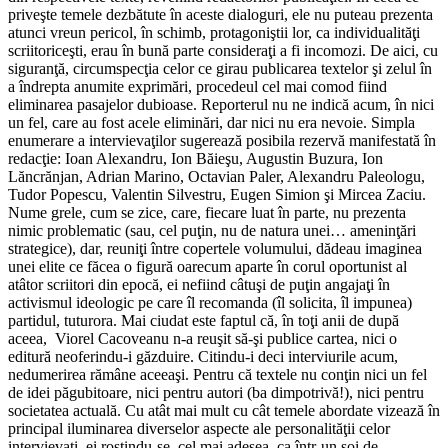
priveşte temele dezbătute în aceste dialoguri, ele nu puteau prezenta
atunci vreun pericol, în schimb, protagoniştii lor, ca individualităţi
scriitoriceşti, erau în bună parte consideraţi a fi incomozi. De aici, cu
siguranţă, circumspecţia celor ce girau publicarea textelor şi zelul în
a îndrepta anumite exprimări, procedeul cel mai comod fiind
eliminarea pasajelor dubioase. Reporterul nu ne indică acum, în nici
un fel, care au fost acele eliminări, dar nici nu era nevoie. Simpla
enumerare a intervievaţilor sugerează posibila rezervă manifestată în
redacţie: Ioan Alexandru, Ion Băieşu, Augustin Buzura, Ion
Lăncrănjan, Adrian Marino, Octavian Paler, Alexandru Paleologu,
Tudor Popescu, Valentin Silvestru, Eugen Simion şi Mircea Zaciu.
Nume grele, cum se zice, care, fiecare luat în parte, nu prezenta
nimic problematic (sau, cel puţin, nu de natura unei… ameninţări
strategice), dar, reuniţi între copertele volumului, dădeau imaginea
unei elite ce făcea o figură oarecum aparte în corul oportunist al
atâtor scriitori din epocă, ei nefiind câtuşi de puţin angajaţi în
activismul ideologic pe care îl recomanda (îl solicita, îl impunea)
partidul, tuturora. Mai ciudat este faptul că, în toţi anii de după
aceea, Viorel Cacoveanu n-a reuşit să-şi publice cartea, nici o
editură neoferindu-i găzduire. Citindu-i deci interviurile acum,
nedumerirea rămâne aceeaşi. Pentru că textele nu conţin nici un fel
de idei păgubitoare, nici pentru autori (ba dimpotrivă!), nici pentru
societatea actuală. Cu atât mai mult cu cât temele abordate vizează în
principal iluminarea diverselor aspecte ale personalităţii celor
intervievaţi, ei rostindu-se, cel mai adesea, ca într-un soi de