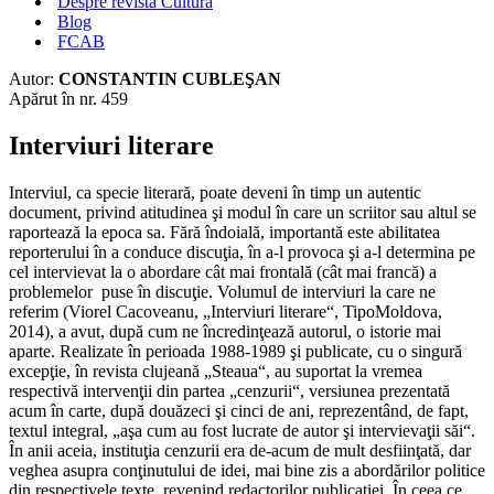
Despre revista Cultura
Blog
FCAB
Autor:
CONSTANTIN CUBLEŞAN
Apărut în nr. 459
Interviuri literare
Interviul, ca specie literară, poate deveni în timp un autentic
document, privind atitudinea şi modul în care un scriitor sau altul se
raportează la epoca sa. Fără îndoială, importantă este abilitatea
reporterului în a conduce discuţia, în a-l provoca şi a-l determina pe
cel intervievat la o abordare cât mai frontală (cât mai francă) a
problemelor puse în discuţie. Volumul de interviuri la care ne
referim (Viorel Cacoveanu, „Interviuri literare“, TipoMoldova,
2014), a avut, după cum ne încredinţează autorul, o istorie mai
aparte. Realizate în perioada 1988-1989 şi publicate, cu o singură
excepţie, în revista clujeană „Steaua“, au suportat la vremea
respectivă intervenţii din partea „cenzurii“, versiunea prezentată
acum în carte, după douăzeci şi cinci de ani, reprezentând, de fapt,
textul integral, „aşa cum au fost lucrate de autor şi intervievaţii săi“.
În anii aceia, instituţia cenzurii era de-acum de mult desfiinţată, dar
veghea asupra conţinutului de idei, mai bine zis a abordărilor politice
din respectivele texte, revenind redactorilor publicaţiei. În ceea ce