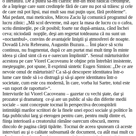
o literatura. De a putea să-mi clarific într-un mod radical credinţele,
de a înţelege care sunt credinţele fără de care nu pot să trăiesc şi cele
de care mă pot lipsi, mai mult sau mai puţin uşor, fără probleme“.
Mai pedant, mai meticulos, Mircea Zaciu îşi comunică programul de
lucru zilnic: „Mă scol devreme, mă aşez la masa de lucru cu o cafea,
scriu dimineţile, pe cât posibil; foarte rar după-amiaza, când închei
ceva; niciodată nopţile, deşi am regretat totdeauna că nu sunt un
«noctambul», convins de avantajele liniştii şi atmosferei de noapte.
Dovadă Liviu Rebreanu, Augustin Buzura… Îmi place să scriu
continuu, nu fragmentat, după ce am purtat mai mult timp în minte
ideea şi când simt că ea e oarecum împlinită“. Sensul mărturisirilor
acestora pe care Viorel Cacoveanu le obţine prin întrebări insistente,
meşteşugite, pot spune, îl exprimă sintetic Eugen Simion: „De ce are
nevoie omul de mărturisiri? Ca să-şi descopere identitatea într-o
lume care tinde să i-o distrugă şi să-şi apere identitatea într-o
societate, cum este cea modernă, în care, vorba lui Sartre, totul este
«un raport de raporturi»“.
Interviurile lui Viorel Cacoveanu – gazetar cu vechi ştate, dar şi
prozator şi dramaturg ce-şi are un public al său din diferite medii
sociale – sunt concepute tocmai în perspectiva deconspirării
intimităţii marilor scriitori de la finele unei epoci sociale şi politice în
faţa publicului larg şi eterogen pentru care, pentru mulţi dintre ei,
fiinţa interioară a creatorului rămâne oarecum obscură, mereu
dincolo de pagina cărţii tipărite. Tocmai de aceea spuneam că aceste
interviuri au şi o calitate subsumată de document, cu atât mai mult cu