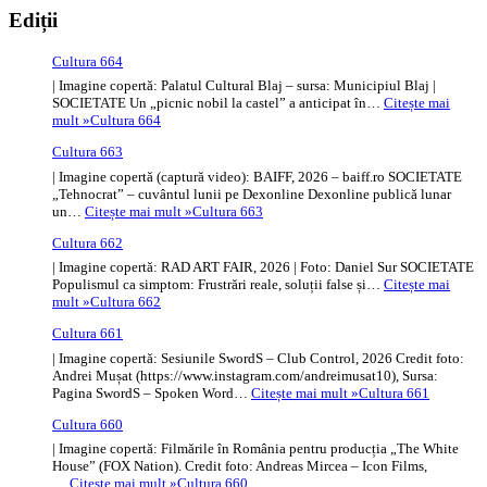
Ediții
Cultura 664
| Imagine copertă: Palatul Cultural Blaj – sursa: Municipiul Blaj |
SOCIETATE Un „picnic nobil la castel” a anticipat în…
Citește mai
mult »
Cultura 664
Cultura 663
| Imagine copertă (captură video): BAIFF, 2026 – baiff.ro SOCIETATE
„Tehnocrat” – cuvântul lunii pe Dexonline Dexonline publică lunar
un…
Citește mai mult »
Cultura 663
Cultura 662
| Imagine copertă: RAD ART FAIR, 2026 | Foto: Daniel Sur SOCIETATE
Populismul ca simptom: Frustrări reale, soluții false și…
Citește mai
mult »
Cultura 662
Cultura 661
| Imagine copertă: Sesiunile SwordS – Club Control, 2026 Credit foto:
Andrei Mușat (https://www.instagram.com/andreimusat10), Sursa:
Pagina SwordS – Spoken Word…
Citește mai mult »
Cultura 661
Cultura 660
| Imagine copertă: Filmările în România pentru producția „The White
House” (FOX Nation). Credit foto: Andreas Mircea – Icon Films,
…
Citește mai mult »
Cultura 660