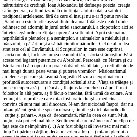
mărturisire de credinţă. Ioan Alexandru îşi defineşte poezia, creaţia
sa în general, ca fiind izvorâtă din fiinţa satului natal, a satului
tradiţional ardelenesc, fără de care el însuşi nu s-ar fi putut revela:
„Satul meu este triadic aşezat dintotdeauna. Întâi este dealul unde
odihnesc cei adormiţi în jurul turlei sanctuarului, a clopotelor; aici se
întreţes legăturile cu Fiinţa supremă a sufletului. Apoi este natura
neprihănită a plantelor şi a seminţelor, a animalelor, a mielului şi a
mânzului, a păsărilor şi a sălbăticiunilor pădurilor. Cel de al treilea
strat este cel al Cuvântului, al Scripturilor, în care este cuprinsă
istoria omului, inclusiv lumea neamului tău, istoria strămoşilor. Fără
aceste trei legături puternice cu Absolutul Persoană, cu Natura şi cu
Istoria cred că o operã nu poate dobândi viabilitate şi credibilitate de
mai lungă durată peste vama şi puterea vremilor“. Misionarismul
ardelenesc pe care şi-l asumă Augustin Buzura e exprimat cu o
profundă autocenzurare a condiţiei scrisului său: „Viaţa se trăieşte şi
nu se recuperează (…) Dacă aş fi ajuns la concluzia că pot fi mai
folositor în altă parte, aş fi făcut-o imediat, fără urmă de ezitare. Am
renunţat la o profesie care mi-a fost foarte dragă – medicina –
convins că sunt mai util dincoace. N-am dat niciodată înapoi, dar nu
mi-au plăcut gesturile spectaculoase şi inutile şi nici planurile din
«cuţite şi pahară». Aşa că, deocamdată, rămân ceea ce sunt. Mult,
puţin, asta pot cel mai bine. Sentimentul care mă încearcă în clipa de
faţă este de neîmplinire (…) Am fost obligat să investesc mai mult
timp în tipărirea cărţilor, decât în scrierea lor (…) mi-am pierdut o