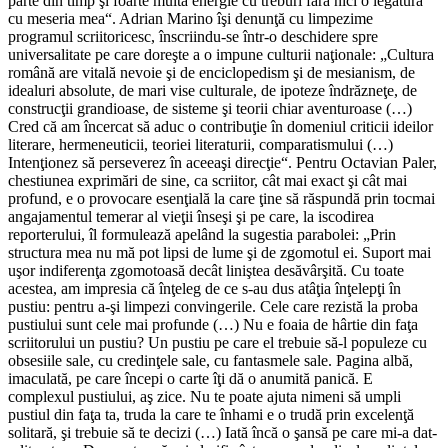
parte din timp şi foarte multă energie cu treburi fără nici o legătură
cu meseria mea“. Adrian Marino îşi denunţă cu limpezime
programul scriitoricesc, înscriindu-se într-o deschidere spre
universalitate pe care doreşte a o impune culturii naţionale: „Cultura
română are vitală nevoie şi de enciclopedism şi de mesianism, de
idealuri absolute, de mari vise culturale, de ipoteze îndrăzneţe, de
construcţii grandioase, de sisteme şi teorii chiar aventuroase (…)
Cred că am încercat să aduc o contribuţie în domeniul criticii ideilor
literare, hermeneuticii, teoriei literaturii, comparatismului (…)
Intenţionez să perseverez în aceeaşi direcţie“. Pentru Octavian Paler,
chestiunea exprimări de sine, ca scriitor, cât mai exact şi cât mai
profund, e o provocare esenţială la care ţine să răspundă prin tocmai
angajamentul temerar al vieţii înseşi şi pe care, la iscodirea
reporterului, îl formulează apelând la sugestia parabolei: „Prin
structura mea nu mă pot lipsi de lume şi de zgomotul ei. Suport mai
uşor indiferenţa zgomotoasă decât liniştea desăvârşită. Cu toate
acestea, am impresia că înţeleg de ce s-au dus atâţia înţelepţi în
pustiu: pentru a-şi limpezi convingerile. Cele care rezistă la proba
pustiului sunt cele mai profunde (…) Nu e foaia de hârtie din faţa
scriitorului un pustiu? Un pustiu pe care el trebuie să-l populeze cu
obsesiile sale, cu credinţele sale, cu fantasmele sale. Pagina albă,
imaculată, pe care începi o carte îţi dă o anumită panică. E
complexul pustiului, aş zice. Nu te poate ajuta nimeni să umpli
pustiul din faţa ta, truda la care te înhami e o trudă prin excelenţă
solitară, şi trebuie să te decizi (…) Iată încă o şansă pe care mi-a dat-