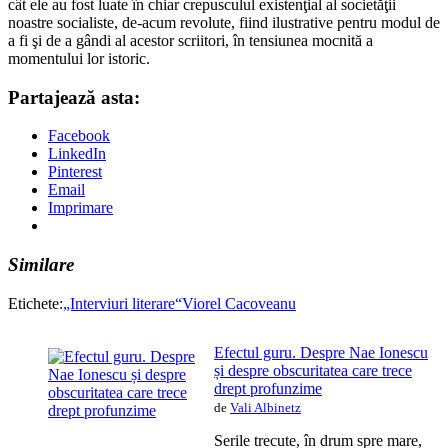
cât ele au fost luate în chiar crepusculul existenţial al societăţii
noastre socialiste, de-acum revolute, fiind ilustrative pentru modul de
a fi şi de a gândi al acestor scriitori, în tensiunea mocnită a
momentului lor istoric.
Partajează asta:
Facebook
LinkedIn
Pinterest
Email
Imprimare
Similare
Etichete:
„Interviuri literare“
Viorel Cacoveanu
Efectul guru. Despre Nae Ionescu
și despre obscuritatea care trece
drept profunzime
de
Vali Albinetz
Serile trecute, în drum spre mare,