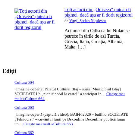
Toți actorii din „Odiseea” puteau fi
pigmei, dacă așa ar fi dorit regizorul
de
Virgil Ștefan Nițulescu
Acțiunea din Odiseea lui Nolan se
petrece în țările de azi Turcia,
Grecia, Italia, Croația, Albania,
Malta, […]
Ediții
Cultura 664
| Imagine copertă: Palatul Cultural Blaj – sursa: Municipiul Blaj |
SOCIETATE Un „picnic nobil la castel” a anticipat în…
Citește mai
mult »
Cultura 664
Cultura 663
| Imagine copertă (captură video): BAIFF, 2026 – baiff.ro SOCIETATE
„Tehnocrat” – cuvântul lunii pe Dexonline Dexonline publică lunar
un…
Citește mai mult »
Cultura 663
Cultura 662