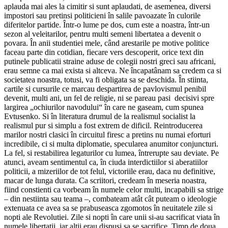
aplauda mai ales la cimitir si sunt aplaudati, de asemenea, diversi
impostori sau pretinsi politicieni în salile pavoazate în culorile
diferitelor partide. Într-o lume pe dos, cum este a noastra, într-un
sezon al veleitarilor, pentru multi semeni libertatea a devenit o
povara. În anii studentiei mele, când arestarile pe motive politice
faceau parte din cotidian, fiecare vers descoperit, orice text din
putinele publicatii straine aduse de colegii nostri greci sau africani,
erau semne ca mai exista si altceva. Ne încapatânam sa credem ca si
societatea noastra, totusi, va fi obligata sa se deschida. În stiinta,
cartile si cursurile ce marcau despartirea de pavlovismul penibil
devenit, multi ani, un fel de religie, ni se pareau pasi decisivi spre
largirea „ochiurilor navodului“ în care ne gaseam, cum spunea
Evtusenko. Si în literatura drumul de la realismul socialist la
realismul pur si simplu a fost extrem de dificil. Reintroducerea
marilor nostri clasici în circuitul firesc a pretins nu numai eforturi
incredibile, ci si multa diplomatie, specularea anumitor conjuncturi.
La fel, si restabilirea legaturilor cu lumea, întrerupte sau deviate. Pe
atunci, aveam sentimentul ca, în ciuda interdictiilor si aberatiilor
politicii, a mizeriilor de tot felul, victoriile erau, daca nu definitive,
macar de lunga durata. Ca scriitori, credeam în meseria noastra,
fiind constienti ca vorbeam în numele celor multi, incapabili sa strige
– din nestiinta sau teama –, combateam atât cât puteam o ideologie
extenuata ce avea sa se prabuseasca zgomotos în neuitatele zile si
nopti ale Revolutiei. Zile si nopti în care unii si-au sacrificat viata în
numele libertatii, iar altii erau dispusi sa se sacrifice. Timp de doua