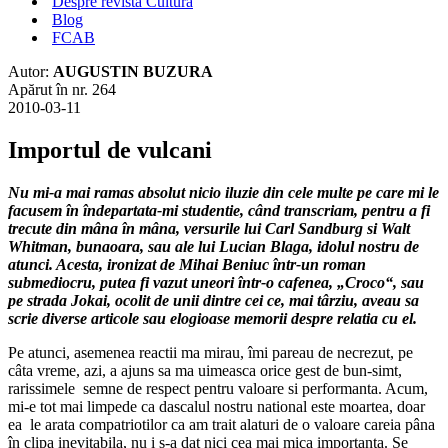
Despre revista Cultura
Blog
FCAB
Autor:
AUGUSTIN BUZURA
Apărut în nr. 264
2010-03-11
Importul de vulcani
Nu mi-a mai ramas absolut nicio iluzie din cele multe pe care mi le
facusem în îndepartata-mi studentie, când transcriam, pentru a fi
trecute din mâna în mâna, versurile lui Carl Sandburg si Walt
Whitman, bunaoara, sau ale lui Lucian Blaga, idolul nostru de
atunci. Acesta, ironizat de Mihai Beniuc într-un roman
submediocru, putea fi vazut uneori într-o cafenea, „Croco“, sau
pe strada Jokai, ocolit de unii dintre cei ce, mai târziu, aveau sa
scrie diverse articole sau elogioase memorii despre relatia cu el.
Pe atunci, asemenea reactii ma mirau, îmi pareau de necrezut, pe
câta vreme, azi, a ajuns sa ma uimeasca orice gest de bun-simt,
rarissimele semne de respect pentru valoare si performanta. Acum,
mi-e tot mai limpede ca dascalul nostru national este moartea, doar
ea le arata compatriotilor ca am trait alaturi de o valoare careia pâna
în clipa inevitabila, nu i s-a dat nici cea mai mica importanta. Se