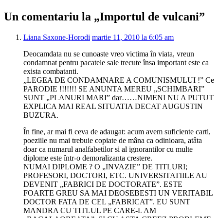
Un comentariu la „Importul de vulcani”
Liana Saxone-Horodi
martie 11, 2010 la 6:05 am
Deocamdata nu se cunoaste vreo victima în viata, vreun
condamnat pentru pacatele sale trecute însa important este ca
exista combatanti.
„LEGEA DE CONDAMNARE A COMUNISMULUI !” Ce
PARODIE !!!!!!! SE ANUNTA MEREU „SCHIMBARI”
SUNT „PLANURI MARI” dar……NIMENI NU A PUTUT
EXPLICA MAI REAL SITUATIA DECAT AUGUSTIN
BUZURA.
În fine, ar mai fi ceva de adaugat: acum avem suficiente carti,
poeziile nu mai trebuie copiate de mâna ca odinioara, atâta
doar ca numarul analfabetilor si al ignorantilor cu multe
diplome este într-o demoralizanta crestere.
NUMAI DIPLOME ? O „INVAZIE” DE TITLURI;
PROFESORI, DOCTORI, ETC. UNIVERSITATIILE AU
DEVENIT „FABRICI DE DOCTORATE”. ESTE
FOARTE GREU SA MAI DEOSEBESTI UN VERITABIL
DOCTOR FATA DE CEL „FABRICAT”. EU SUNT
MANDRA CU TITLUL PE CARE-L AM