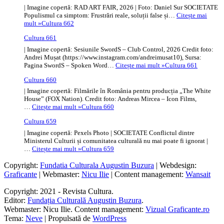
| Imagine copertă: RAD ART FAIR, 2026 | Foto: Daniel Sur SOCIETATE
Populismul ca simptom: Frustrări reale, soluții false și…
Citește mai
mult »
Cultura 662
Cultura 661
| Imagine copertă: Sesiunile SwordS – Club Control, 2026 Credit foto:
Andrei Mușat (https://www.instagram.com/andreimusat10), Sursa:
Pagina SwordS – Spoken Word…
Citește mai mult »
Cultura 661
Cultura 660
| Imagine copertă: Filmările în România pentru producția „The White
House” (FOX Nation). Credit foto: Andreas Mircea – Icon Films,
…
Citește mai mult »
Cultura 660
Cultura 659
| Imagine copertă: Pexels Photo | SOCIETATE Conflictul dintre
Ministerul Culturii și comunitatea culturală nu mai poate fi ignorat |
…
Citește mai mult »
Cultura 659
Copyright:
Fundatia Culturala Augustin Buzura
| Webdesign:
Graficante
| Webmaster:
Nicu Ilie
| Content management:
Wansait
Copyright: 2021 - Revista Cultura.
Editor:
Fundația Culturală Augustin Buzura
.
Webmaster: Nicu Ilie. Content management:
Vizual Graficante.ro
Tema:
Neve
| Propulsată de
WordPress