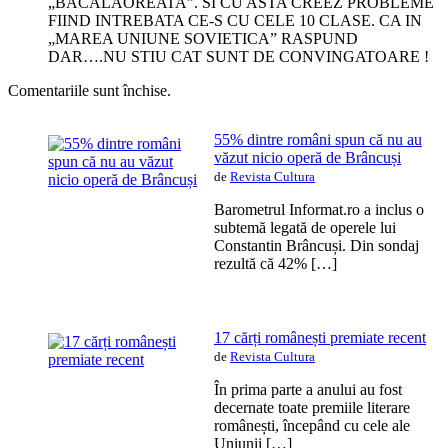
„BACALAOREATA”. SI CU ASTA CREEZ PROBLEME
FIIND INTREBATA CE-S CU CELE 10 CLASE. CA IN
„MAREA UNIUNE SOVIETICA” RASPUND
DAR….NU STIU CAT SUNT DE CONVINGATOARE !
Comentariile sunt închise.
55% dintre români spun că nu au
văzut nicio operă de Brâncuși
de
Revista Cultura
Barometrul Informat.ro a inclus o
subtemă legată de operele lui
Constantin Brâncuși. Din sondaj
rezultă că 42% […]
17 cărți românești premiate recent
de
Revista Cultura
În prima parte a anului au fost
decernate toate premiile literare
românești, începând cu cele ale
Uniunii […]