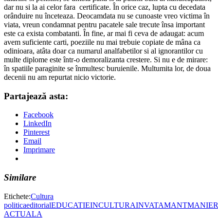
dar nu si la ai celor fara certificate. În orice caz, lupta cu decedata
orânduire nu înceteaza. Deocamdata nu se cunoaste vreo victima în
viata, vreun condamnat pentru pacatele sale trecute însa important
este ca exista combatanti. În fine, ar mai fi ceva de adaugat: acum
avem suficiente carti, poeziile nu mai trebuie copiate de mâna ca
odinioara, atâta doar ca numarul analfabetilor si al ignorantilor cu
multe diplome este într-o demoralizanta crestere. Si nu e de mirare:
în spatiile paraginite se înmultesc buruienile. Multumita lor, de doua
decenii nu am repurtat nicio victorie.
Partajează asta:
Facebook
LinkedIn
Pinterest
Email
Imprimare
Similare
Etichete:
Cultura
politica
editorial
EDUCATIE
INCULTURA
INVATAMANT
MANIE
ACTUALA