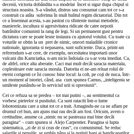
decenii, victoria dobândita s-a modelat încet si sigur dupa chipul si
structura noastra. S-a vândut, distrus sau consumat cam tot ce s-a
construit cu atâta suferinta în mult hulitul regim dictatorial. Din tot
ce a însemnat acesta, s-au pastrat cu sfintenie numai metodele,
manierele, incultura si agresivitatea ridicate de catre nepotii
batrânilor comunisti la rang de legi. Si un permanent gust pentru
dictatura care se poate lesne instaura cu ajutorul votului. Cu toate ca
voturile se obtin la un pret de nimic, uneori maladiile cronice
nationale, ignoranta si nepasarea, sunt suficiente. Daca, printr-un
referendum s-ar cere, de exemplu, necesitatea importarii unor
vulcani din Kamciatka, n-am nicio îndoiala ca s-ar vota imediat. Ca,
de altfel, orice alta aberatie. Caci mai mult decât saracia materiala,
coplesitoare este saracia morala. Datorita ei ne-am reluat rolul de
eterni corigenti ce îsi cunosc bine locul: la colt, pe coji de nuca, într-
un moment al istoriei, când, asa cum spunea Camus, „inteligenta se
umileste punându-se în serviciul urii si opresiunii“.
Cei ce refuza sa se predea – tot mai putini –, au sentimentul ca
vorbesc pietrelor si pustiului. Ca sunt rataciti într-o lume
lobotomizata care a uitat tot ce a trait. Amagindu-ne ca ne aflam pe
drumul cel bun, am ajuns mai rau decât am fost. Oricum, avem o
certitudine, anume ca „nimic nu se pastreaza mai bine decât
paragina“ – cum spunea si Alejo Carpentier. Paragina si lupta
sistematica, „zi de zi si ceas de ceas“, cu comunismul. Se reduc
salariile si pensiile, se umbla pâna si la putinii bani ai handicapatilor,